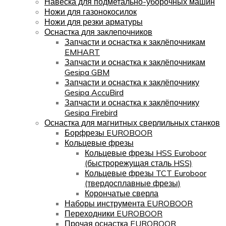
Навеска для подметально-уборочных машин
Ножи для газонокосилок
Ножи для резки арматуры
Оснастка для заклепочников
Запчасти и оснастка к заклёпочникам
EMHART
Запчасти и оснастка к заклёпочникам
Gesipa GBM
Запчасти и оснастка к заклёпочнику
Gesipa AccuBird
Запчасти и оснастка к заклёпочнику
Gesipa Firebird
Оснастка для магнитных сверлильных станков
Борфрезы EUROBOOR
Кольцевые фрезы
Кольцевые фрезы HSS Euroboor
(быстрорежущая сталь HSS)
Кольцевые фрезы TCT Euroboor
(твердосплавные фрезы)
Корончатые сверла
Наборы инструмента EUROBOOR
Переходники EUROBOOR
Прочая оснастка EUROBOOR