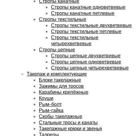
Стропы канатные
Стропы канатные одноветвевые
Стропы канатные петлевые
Стропы текстильные
Стропы текстильные двухветвевые
Стропы текстильные петлевые
Стропы текстильные
четырехветвевые
Стропы цепные
Стропы цепные двухветвевые
Стропы цепные одноветвевые
Стропы цепные четырехветвевые
Такелаж и комплектующие
Блоки такелажные
Зажимы для тросов
Карабины крепёжные
Коуши
Рым-болт
Рым-гайка
Скобы такелажные
Стальные тросы и канаты
Такелажные крюки и звенья
Талрепы