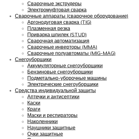
Сварочные экструдеры
Электромуфтовая сварка
Сварочные аппараты (сварочное оборудование)
Аргонодуговая сварка (TIG)
Плазменная резка
Приварка шпилек (STUD)
Сварочная автоматизация
Сварочные инверторы (MMA)
Сварочные полуавтоматы (MIG-MAG)
Снегоуборщики
Аккумуляторные снегоуборщики
Бензиновые снегоуборщики
Подметально-уборочные машины
Электрические снегоуборщики
Средства индивидуальной защиты
Аптечки и антисептики
Каски
Краги
Маски и респираторы
Наколенники
Наушники защитные
Очки защитные