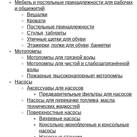
Мебель и постельные принадлежности для рабочих
и общежитий
Вешалки
Кровати
Постельные принадлежности
Стулья, табуреты
Уличные щетки для обуви
Этажерки, полки для обуви, банкетки
Мотопомпы
Мотопомпы для грязной воды
Мотопомпы для чистой и слабозагрязнённой
воды
Пожарные (высоконапорные) мотопомпы
Насосы
Аксессуары для насосов
Предварительные фильтры для насосов
Насосы для перекачки топлива, масла,
технических жидкостей
Поверхностные насосы
Вихревые насосы
Консольно-моноблочные и консольные
насосы
Насосные станции