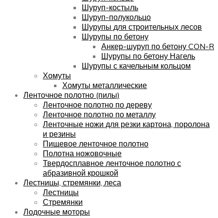
Шуруп-костыль
Шуруп-полукольцо
Шурупы для строительных лесов
Шурупы по бетону
Анкер-шуруп по бетону CON-R
Шурупы по бетону Нагель
Шурупы с качельным кольцом
Хомуты
Хомуты металлические
Ленточное полотно (пилы)
Ленточное полотно по дереву
Ленточное полотно по металлу
Ленточные ножи для резки картона, поролона
и резины
Пищевое ленточное полотно
Полотна ножовочные
Твердосплавное ленточное полотно с
абразивной крошкой
Лестницы, стремянки, леса
Лестницы
Стремянки
Лодочные моторы