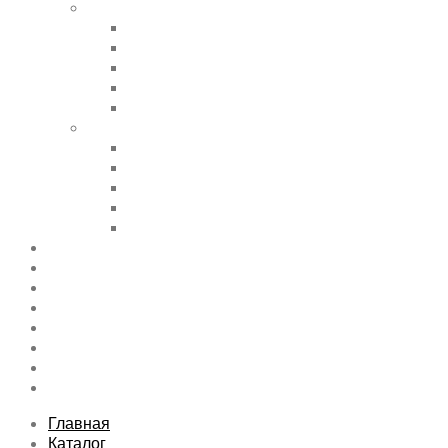
Shortcode Pages
Accordions & Toggles
Buttons
Divider
Progress Bar & Pie Chart
Lists
Shortcode Pages
Services
Tabs
Map & Contact
Message Boxes
Pricing table
Features
Top rated product
Product Category
FAQs Page
Typography
Sitemap
Contact Us
About Us
Главная
Каталог