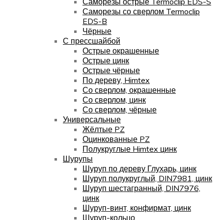
Саморезы острые Termoclip EDS-S
Саморезы со сверлом Termoclip
EDS-B
Чёрные
С прессшайбой
Острые окрашенные
Острые цинк
Острые чёрные
По дереву, Himtex
Со сверлом, окрашенные
Со сверлом, цинк
Со сверлом, чёрные
Универсальные
Жёлтые PZ
Оцинкованные PZ
Полукруглые Himtex цинк
Шурупы
Шуруп по дереву Глухарь, цинк
Шуруп полукруглый, DIN7981, цинк
Шуруп шестагранный, DIN7976,
цинк
Шуруп-винт, конфирмат, цинк
Шуруп-кольцо