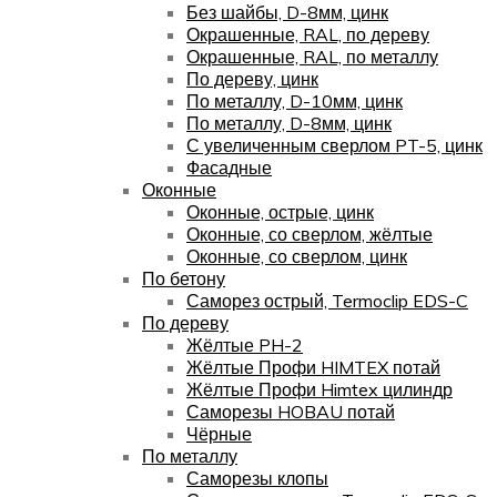
Без шайбы, D-8мм, цинк
Окрашенные, RAL, по дереву
Окрашенные, RAL, по металлу
По дереву, цинк
По металлу, D-10мм, цинк
По металлу, D-8мм, цинк
С увеличенным сверлом PT-5, цинк
Фасадные
Оконные
Оконные, острые, цинк
Оконные, со сверлом, жёлтые
Оконные, со сверлом, цинк
По бетону
Саморез острый, Termoclip EDS-C
По дереву
Жёлтые PH-2
Жёлтые Профи HIMTEX потай
Жёлтые Профи Himtex цилиндр
Саморезы HOBAU потай
Чёрные
По металлу
Саморезы клопы