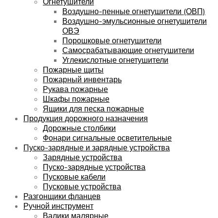
Огнетушители
Воздушно-пенные огнетушители (ОВП)
Воздушно-эмульсионные огнетушители
ОВЭ
Порошковые огнетушители
Самосрабатывающие огнетушители
Углекислотные огнетушители
Пожарные щиты
Пожарный инвентарь
Рукава пожарные
Шкафы пожарные
Ящики для песка пожарные
Продукция дорожного назначения
Дорожные столбики
Фонари сигнальные осветительные
Пуско-зарядные и зарядные устройства
Зарядные устройства
Пуско-зарядные устройства
Пусковые кабели
Пусковые устройства
Разгонщики фланцев
Ручной инструмент
Валики малярные