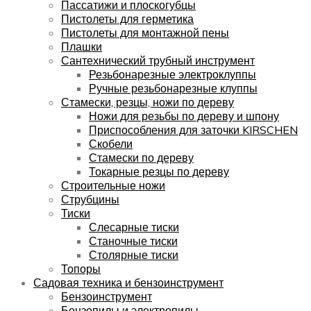
Пассатижи и плоскогубцы
Пистолеты для герметика
Пистолеты для монтажной пены
Плашки
Сантехнический трубный инструмент
Резьбонарезные электроклуппы
Ручные резьбонарезные клуппы
Стамески, резцы, ножи по дереву
Ножи для резьбы по дереву и шпону
Приспособления для заточки KIRSCHEN
Скобели
Стамески по дереву
Токарные резцы по дереву
Строительные ножи
Струбцины
Тиски
Слесарные тиски
Станочные тиски
Столярные тиски
Топоры
Садовая техника и бензоинструмент
Бензоинструмент
Бензопилы и электропилы