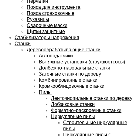
Перчатки
Пояса для инструмента
Пояса страховочные
Рукавицы
Сварочные маски
Щитки защитные
Стабилизаторы напряжения
Станки
Деревообрабатывающие станки
Автоподатчики
Вытяжные установки (стружкоотсосы)
Долбежно-пазовальные станки
Заточные станки по дереву
Комбинированные станки
Кромкооблицовочные станки
Пилы
Ленточнопильные станки по дереву
Лобзиковые станки
Форматно-раскроечные станки
Циркулярные пилы
Строительные циркулярные
пилы
Циркулярные пилы с