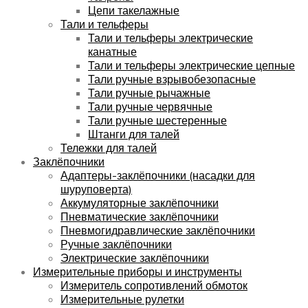
Цепи такелажные
Тали и тельферы
Тали и тельферы электрические
канатные
Тали и тельферы электрические цепные
Тали ручные взрывобезопасные
Тали ручные рычажные
Тали ручные червячные
Тали ручные шестеренные
Штанги для талей
Тележки для талей
Заклёпочники
Адаптеры-заклёпочники (насадки для
шуруповерта)
Аккумуляторные заклёпочники
Пневматические заклёпочники
Пневмогидравлические заклёпочники
Ручные заклёпочники
Электрические заклёпочники
Измерительные приборы и инструменты
Измеритель сопротивлений обмоток
Измерительные рулетки