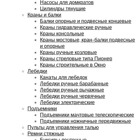
Насосы для домкратов
Цилиндры тянущие
Краны и балки
Балки опорные и подвесные концевые
Краны гидравлические ручные
Краны консольные
Краны мостовые, кран-балки подвесные
и опорные
Краны ручные козловые
Краны стреловые типа Пионер
Краны строительные в Окно
Лебедки
Канаты для лебедок
Лебедки ручные барабанные
Лебедки ручные рычажные
Лебедки ручные червячные
Лебедки электрические
Подъемники
Подъемники мачтовые телескопические
Подъемники ножничные передвижные
Пульты для управления талью
Ремни стяжные
Буксиры ленточные