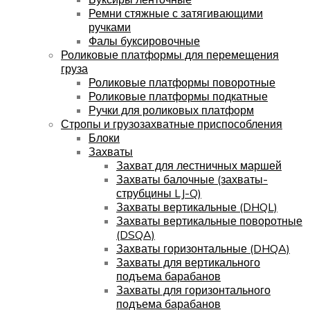
Ремни стяжные с затягивающими
ручками
Фалы буксировочные
Роликовые платформы для перемещения
груза
Роликовые платформы поворотные
Роликовые платформы подкатные
Ручки для роликовых платформ
Стропы и грузозахватные приспособления
Блоки
Захваты
Захват для лестничных маршей
Захваты балочные (захваты-
струбцины LJ-Q)
Захваты вертикальные (DHQL)
Захваты вертикальные поворотные
(DSQA)
Захваты горизонтальные (DHQA)
Захваты для вертикального
подъема барабанов
Захваты для горизонтального
подъема барабанов