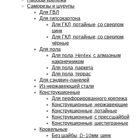
Саморезы и шурупы
Для ГВЛ
Для гипсокартона
Для ГКЛ, потайные, со сверлом,
цинк
Для ГКЛ, потайные, со сверлом,
чёрные
Для пола
Для пола, Himtex, с алмазным
наконечником
Для пола, паркета
Для пола, террас
Для сэндвич-панелей
Из нержавеющей стали
Конструкционные
Для перфорированного крепежа
Конструкционные, нержавеющие
Конструкционные, потайные
Конструкционные, с прессшайбой
Конструкционные, шестигранные
Кровельные
Без шайбы, D-10мм, цинк