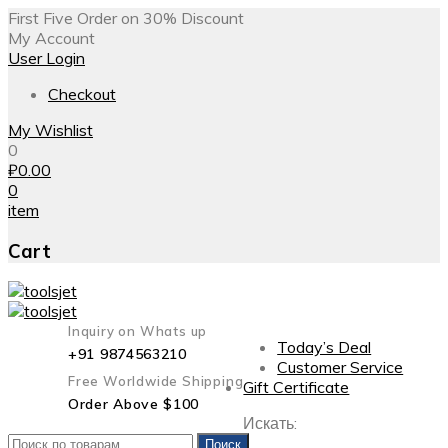
First Five Order on 30% Discount
My Account
User Login
Checkout
My Wishlist
0
₽
0.00
0
item
Cart
Inquiry on Whats up
Today’s Deal
+91 9874563210
Customer Service
Free Worldwide Shipping
Gift Certificate
Order Above $100
Искать:
Поиск