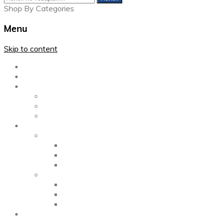
Shop By Categories
Menu
Skip to content
Главная
Каталог
Блог
Left Sidebar
Right Sidebar
Full Width
Media
Gallery
2 Columns
3 Columns
4 Columns
Portfolio
2 Columns
3 Columns
4 Columns
ShortCode