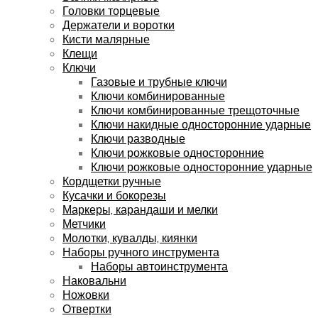
Головки торцевые
Держатели и воротки
Кисти малярные
Клещи
Ключи
Газовые и трубные ключи
Ключи комбинированные
Ключи комбинированные трещоточные
Ключи накидные односторонние ударные
Ключи разводные
Ключи рожковые односторонние
Ключи рожковые односторонние ударные
Кордщетки ручные
Кусачки и бокорезы
Маркеры, карандаши и мелки
Метчики
Молотки, кувалды, киянки
Наборы ручного инструмента
Наборы автоинструмента
Наковальни
Ножовки
Отвертки