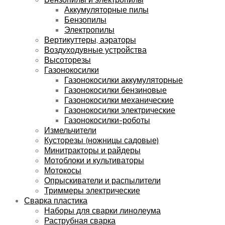
Аккумуляторные пилы
Бензопилы
Электропилы
Вертикуттеры, аэраторы
Воздуходувные устройства
Высоторезы
Газонокосилки
Газонокосилки аккумуляторные
Газонокосилки бензиновые
Газонокосилки механические
Газонокосилки электрические
Газонокосилки-роботы
Измельчители
Кусторезы (ножницы садовые)
Минитракторы и райдеры
Мотоблоки и культиваторы
Мотокосы
Опрыскиватели и распылители
Триммеры электрические
Сварка пластика
Наборы для сварки линолеума
Раструбная сварка