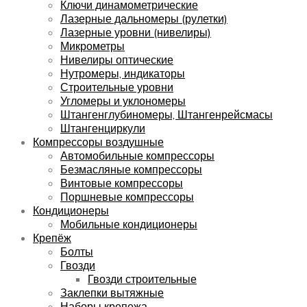
Ключи динамометрические
Лазерные дальномеры (рулетки)
Лазерные уровни (нивелиры)
Микрометры
Нивелиры оптические
Нутромеры, индикаторы
Строительные уровни
Угломеры и уклономеры
Штангенглубиномеры, Штангенрейсмасы
Штангенциркули
Компрессоры воздушные
Автомобильные компрессоры
Безмасляные компрессоры
Винтовые компрессоры
Поршневые компрессоры
Кондиционеры
Мобильные кондиционеры
Крепёж
Болты
Гвозди
Гвозди строительные
Заклепки вытяжные
Наборы крепежа