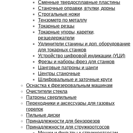
Сменные твердосплавные пластины
Станочные оправки, втулки, дорны
Строгальные ножи
Тензометр по металлу
Токарные резцы
Токарные упоры, каретки,
резцедержатели
Удлинители станины и доп. оборудование
для токарных станков
Устройство цифровой индикации (УЦИ)
Фрезы и наборы фрез для станков
Цанговые патроны и цанги
Центры станочные
Шлифовальные и заточные круги
Оснастка к фрезеровальным машинам
Очистители стекла
Патроны сверлильные
Переходники и аксессуары для газовых
горелок
Пильные диски
Принадлежности для бензорезов
Принадлежности для стружкоотсосов
Мешки и фильтры к стружкоотсосам