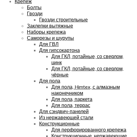
Крепёж
Болты
Гвозди
Гвозди строительные
Заклепки вытяжные
Наборы крепежа
Саморезы и шурупы
Для ГВЛ
Для гипсокартона
Для ГКЛ, потайные, со сверлом,
цинк
Для ГКЛ, потайные, со сверлом,
чёрные
Для пола
Для пола, Himtex, с алмазным
наконечником
Для пола, паркета
Для пола, террас
Для сэндвич-панелей
Из нержавеющей стали
Конструкционные
Для перфорированного крепежа
Конструкционные, нержавеющие