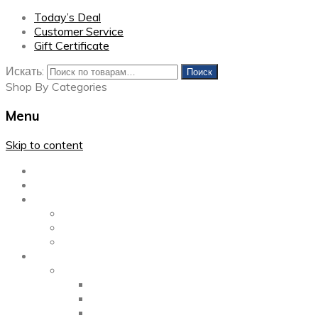
Today’s Deal
Customer Service
Gift Certificate
Искать:
Поиск
Shop By Categories
Menu
Skip to content
Главная
Каталог
Блог
Left Sidebar
Right Sidebar
Full Width
Media
Gallery
2 Columns
3 Columns
4 Columns