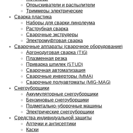
Опрыскиватели и распылители
Триммеры электрические
Сварка пластика
Наборы для сварки линолеума
Раструбная сварка
Сварочные экструдеры
Электромуфтовая сварка
Сварочные аппараты (сварочное оборудование)
Аргонодуговая сварка (TIG)
Плазменная резка
Приварка шпилек (STUD)
Сварочная автоматизация
Сварочные инверторы (MMA)
Сварочные полуавтоматы (MIG-MAG)
Снегоуборщики
Аккумуляторные снегоуборщики
Бензиновые снегоуборщики
Подметально-уборочные машины
Электрические снегоуборщики
Средства индивидуальной защиты
Аптечки и антисептики
Каски