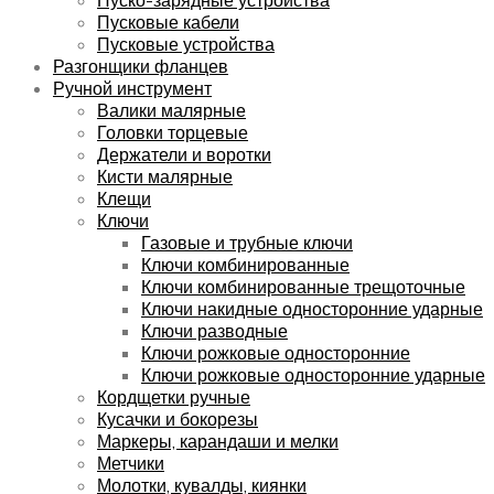
Пусковые кабели
Пусковые устройства
Разгонщики фланцев
Ручной инструмент
Валики малярные
Головки торцевые
Держатели и воротки
Кисти малярные
Клещи
Ключи
Газовые и трубные ключи
Ключи комбинированные
Ключи комбинированные трещоточные
Ключи накидные односторонние ударные
Ключи разводные
Ключи рожковые односторонние
Ключи рожковые односторонние ударные
Кордщетки ручные
Кусачки и бокорезы
Маркеры, карандаши и мелки
Метчики
Молотки, кувалды, киянки