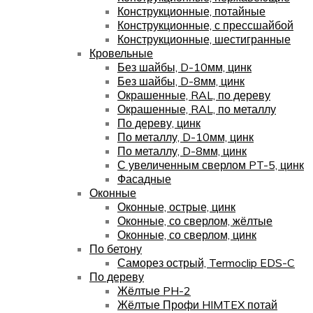
Конструкционные, потайные
Конструкционные, с прессшайбой
Конструкционные, шестигранные
Кровельные
Без шайбы, D-10мм, цинк
Без шайбы, D-8мм, цинк
Окрашенные, RAL, по дереву
Окрашенные, RAL, по металлу
По дереву, цинк
По металлу, D-10мм, цинк
По металлу, D-8мм, цинк
С увеличенным сверлом PT-5, цинк
Фасадные
Оконные
Оконные, острые, цинк
Оконные, со сверлом, жёлтые
Оконные, со сверлом, цинк
По бетону
Саморез острый, Termoclip EDS-C
По дереву
Жёлтые PH-2
Жёлтые Профи HIMTEX потай