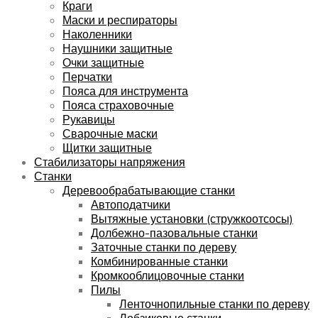
Краги
Маски и респираторы
Наколенники
Наушники защитные
Очки защитные
Перчатки
Пояса для инструмента
Пояса страховочные
Рукавицы
Сварочные маски
Щитки защитные
Стабилизаторы напряжения
Станки
Деревообрабатывающие станки
Автоподатчики
Вытяжные установки (стружкоотсосы)
Долбежно-пазовальные станки
Заточные станки по дереву
Комбинированные станки
Кромкооблицовочные станки
Пилы
Ленточнопильные станки по дереву
Лобзиковые станки