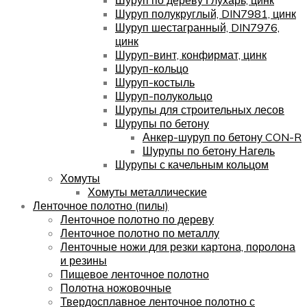
Шуруп полукруглый, DIN7981, цинк
Шуруп шестагранный, DIN7976,
цинк
Шуруп-винт, конфирмат, цинк
Шуруп-кольцо
Шуруп-костыль
Шуруп-полукольцо
Шурупы для строительных лесов
Шурупы по бетону
Анкер-шуруп по бетону CON-R
Шурупы по бетону Нагель
Шурупы с качельным кольцом
Хомуты
Хомуты металлические
Ленточное полотно (пилы)
Ленточное полотно по дереву
Ленточное полотно по металлу
Ленточные ножи для резки картона, поролона
и резины
Пищевое ленточное полотно
Полотна ножовочные
Твердосплавное ленточное полотно с