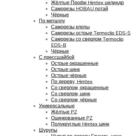
Жёлтые Профи Himtex цилиндр
Саморезы HOBAU потай
Чёрные
По металлу
Саморезы клопы
Саморезы острые Termoclip EDS-S
Саморезы со сверлом Termoclip
EDS-B
Чёрные
С прессшайбой
Острые окрашенные
Острые цинк
Острые чёрные
По дереву, Himtex
Со сверлом, окрашенные
Со сверлом, цинк
Со сверлом, чёрные
Универсальные
Жёлтые PZ
Оцинкованные PZ
Полукруглые Himtex цинк
Шурупы
Шуруп по дереву Глухарь, цинк