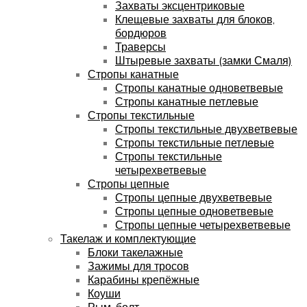
Захваты эксцентриковые
Клещевые захваты для блоков,
бордюров
Траверсы
Штыревые захваты (замки Смаля)
Стропы канатные
Стропы канатные одноветвевые
Стропы канатные петлевые
Стропы текстильные
Стропы текстильные двухветвевые
Стропы текстильные петлевые
Стропы текстильные
четырехветвевые
Стропы цепные
Стропы цепные двухветвевые
Стропы цепные одноветвевые
Стропы цепные четырехветвевые
Такелаж и комплектующие
Блоки такелажные
Зажимы для тросов
Карабины крепёжные
Коуши
Рым-болт