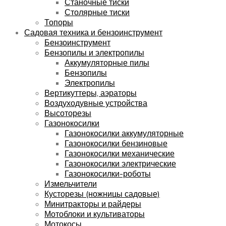
Станочные тиски
Столярные тиски
Топоры
Садовая техника и бензоинструмент
Бензоинструмент
Бензопилы и электропилы
Аккумуляторные пилы
Бензопилы
Электропилы
Вертикуттеры, аэраторы
Воздуходувные устройства
Высоторезы
Газонокосилки
Газонокосилки аккумуляторные
Газонокосилки бензиновые
Газонокосилки механические
Газонокосилки электрические
Газонокосилки-роботы
Измельчители
Кусторезы (ножницы садовые)
Минитракторы и райдеры
Мотоблоки и культиваторы
Мотокосы