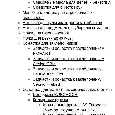
Смазочные масла для цепей и бензопил
Средства для очистки рук
Мешки и фильтры для строительных
пылесосов
Навеска для культиваторов и мотоблоков
Навеска для подметально-уборочных машин
Ножи для газонокосилок
Ножи для резки арматуры
Оснастка для заклепочников
Запчасти и оснастка к заклёпочникам
EMHART
Запчасти и оснастка к заклёпочникам
Gesipa GBM
Запчасти и оснастка к заклёпочнику
Gesipa AccuBird
Запчасти и оснастка к заклёпочнику
Gesipa Firebird
Оснастка для магнитных сверлильных станков
Борфрезы EUROBOOR
Кольцевые фрезы
Кольцевые фрезы HSS Euroboor
(быстрорежущая сталь HSS)
Кольцевые фрезы TCT Euroboor