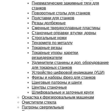
Пневматические зажимные тяги для
станков
Поворотные столы для станков
Подставки для станков
Резцы долбежные
Сменные твердосплавные пластины
Станочные оправки, втулки, дорны
Строгальные ножи
Тензометр по металлу
Токарные резцы
Токарные упоры, каретки,
резцедержатели
Удлинители станины и доп. оборудование
для токарных станков
Устройство цифровой индикации (УЦИ)
Фрезы и наборы фрез для станков
Цанговые патроны и цанги
Центры станочные
Шлифовальные и заточные круги
Оснастка к фрезеровальным машинам
Очистители стекла
Патроны сверлильные