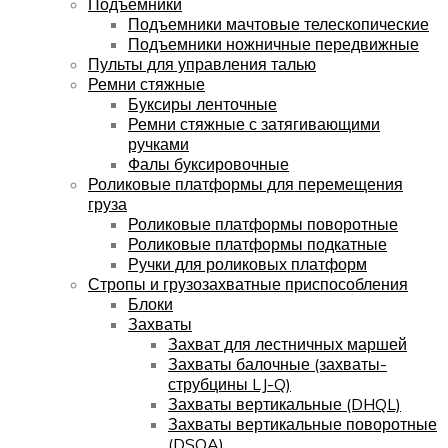
Подъемники
Подъемники мачтовые телескопические
Подъемники ножничные передвижные
Пульты для управления талью
Ремни стяжные
Буксиры ленточные
Ремни стяжные с затягивающими
ручками
Фалы буксировочные
Роликовые платформы для перемещения
груза
Роликовые платформы поворотные
Роликовые платформы подкатные
Ручки для роликовых платформ
Стропы и грузозахватные приспособления
Блоки
Захваты
Захват для лестничных маршей
Захваты балочные (захваты-
струбцины LJ-Q)
Захваты вертикальные (DHQL)
Захваты вертикальные поворотные
(DSQA)