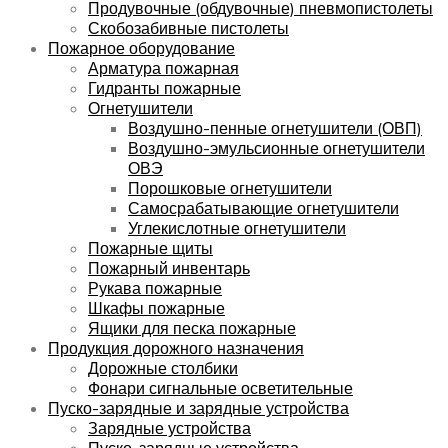
Продувочные (обдувочные) пневмопистолеты
Скобозабивные пистолеты
Пожарное оборудование
Арматура пожарная
Гидранты пожарные
Огнетушители
Воздушно-пенные огнетушители (ОВП)
Воздушно-эмульсионные огнетушители
ОВЭ
Порошковые огнетушители
Самосрабатывающие огнетушители
Углекислотные огнетушители
Пожарные щиты
Пожарный инвентарь
Рукава пожарные
Шкафы пожарные
Ящики для песка пожарные
Продукция дорожного назначения
Дорожные столбики
Фонари сигнальные осветительные
Пуско-зарядные и зарядные устройства
Зарядные устройства
Пуско-зарядные устройства