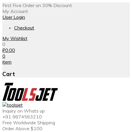
First Five Order on 30% Discount
My Account
User Login
Checkout
My Wishlist
0
₽
0.00
0
item
Cart
Inquiry on Whats up
+91 9874563210
Free Worldwide Shipping
Order Above $100