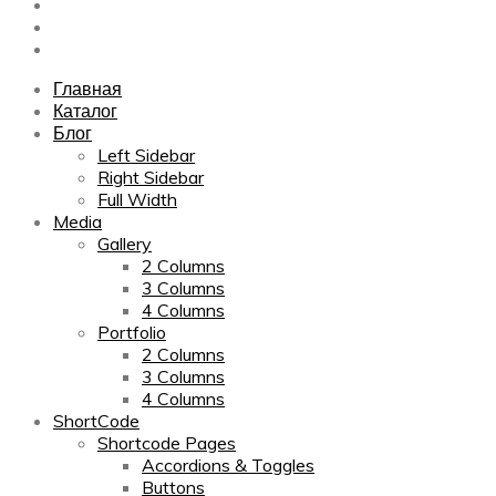
Sitemap
Contact Us
About Us
Главная
Каталог
Блог
Left Sidebar
Right Sidebar
Full Width
Media
Gallery
2 Columns
3 Columns
4 Columns
Portfolio
2 Columns
3 Columns
4 Columns
ShortCode
Shortcode Pages
Accordions & Toggles
Buttons