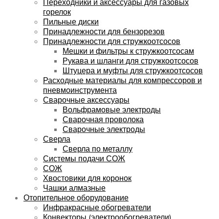
Переходники и аксессуары для газовых
горелок
Пильные диски
Принадлежности для бензорезов
Принадлежности для стружкоотсосов
Мешки и фильтры к стружкоотсосам
Рукава и шланги для стружкоотсосов
Штуцера и муфты для стружкоотсосов
Расходные материалы для компрессоров и
пневмоинструмента
Сварочные аксессуары
Вольфрамовые электроды
Сварочная проволока
Сварочные электроды
Сверла
Сверла по металлу
Системы подачи СОЖ
СОЖ
Хвостовики для коронок
Чашки алмазные
Отопительное оборудование
Инфракрасные обогреватели
Конвекторы (электрообогреватели)