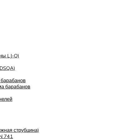
ны LJ-Q)
(DSQA)
 барабанов
ма барабанов
нелей
ижная струбцина)
IN 741