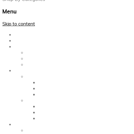
Menu
Skip to content
Главная
Каталог
Блог
Left Sidebar
Right Sidebar
Full Width
Media
Gallery
2 Columns
3 Columns
4 Columns
Portfolio
2 Columns
3 Columns
4 Columns
ShortCode
Shortcode Pages