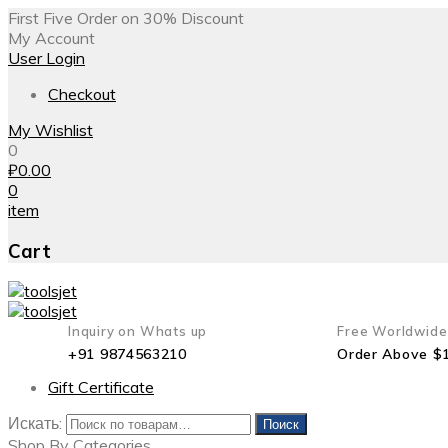
First Five Order on 30% Discount
My Account
User Login
Checkout
My Wishlist
0
₽
0.00
0
item
Cart
Inquiry on Whats up
Free Worldwide
+91 9874563210
Order Above $
Gift Certificate
Искать:
Поиск
Shop By Categories