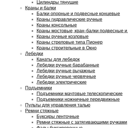
Цилиндры тянущие
Краны и балки
Балки опорные и подвесные концевые
Краны гидравлические ручные
Краны консольные
Краны мостовые, кран-балки подвесные и
Краны ручные козловые
Краны стреловые типа Пионер
Краны строительные в Окно
Лебедки
Канаты для лебедок
Лебедки ручные барабанные
Лебедки ручные рычажные
Лебедки ручные червячные
Лебедки электрические
Подъемники
Подъемники мачтовые телескопические
Подъемники ножничные передвижные
Пульты для управления талью
Ремни стяжные
Буксиры ленточные
Ремни стяжные с затягивающими ручками
Фалы буксировочные