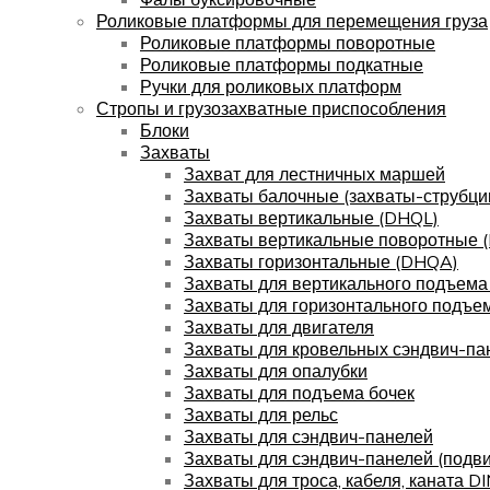
Роликовые платформы для перемещения груза
Роликовые платформы поворотные
Роликовые платформы подкатные
Ручки для роликовых платформ
Стропы и грузозахватные приспособления
Блоки
Захваты
Захват для лестничных маршей
Захваты балочные (захваты-струбци
Захваты вертикальные (DHQL)
Захваты вертикальные поворотные 
Захваты горизонтальные (DHQA)
Захваты для вертикального подъема
Захваты для горизонтального подъе
Захваты для двигателя
Захваты для кровельных сэндвич-па
Захваты для опалубки
Захваты для подъема бочек
Захваты для рельс
Захваты для сэндвич-панелей
Захваты для сэндвич-панелей (подв
Захваты для троса, кабеля, каната D