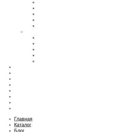
Accordions & Toggles
Buttons
Divider
Progress Bar & Pie Chart
Lists
Shortcode Pages
Services
Tabs
Map & Contact
Message Boxes
Pricing table
Features
Top rated product
Product Category
FAQs Page
Typography
Sitemap
Contact Us
About Us
Главная
Каталог
Блог