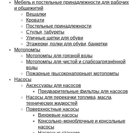
Мебель и постельные принадлежности для рабочих
и общежитий
Вешалки
Кровати
Постельные принадлежности
Стулья, табуреты
Уличные щетки для обуви
Этажерки, полки для обуви, банкетки
Мотопомпы
Мотопомпы для грязной воды
Мотопомпы для чистой и слабозагрязнённой
воды
Пожарные (высоконапорные) мотопомпы
Насосы
Аксессуары для насосов
Предварительные фильтры для насосов
Насосы для перекачки топлива, масла,
технических жидкостей
Поверхностные насосы
Вихревые насосы
Консольно-моноблочные и консольные
насосы
Насосные станции