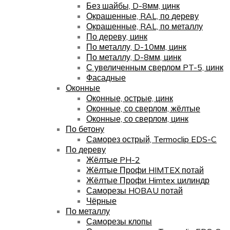
Без шайбы, D-8мм, цинк
Окрашенные, RAL, по дереву
Окрашенные, RAL, по металлу
По дереву, цинк
По металлу, D-10мм, цинк
По металлу, D-8мм, цинк
С увеличенным сверлом PT-5, цинк
Фасадные
Оконные
Оконные, острые, цинк
Оконные, со сверлом, жёлтые
Оконные, со сверлом, цинк
По бетону
Саморез острый, Termoclip EDS-C
По дереву
Жёлтые PH-2
Жёлтые Профи HIMTEX потай
Жёлтые Профи Himtex цилиндр
Саморезы HOBAU потай
Чёрные
По металлу
Саморезы клопы