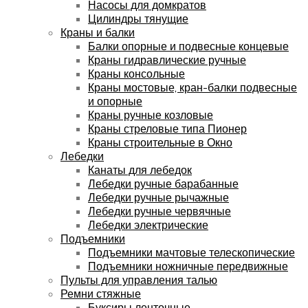
Насосы для домкратов
Цилиндры тянущие
Краны и балки
Балки опорные и подвесные концевые
Краны гидравлические ручные
Краны консольные
Краны мостовые, кран-балки подвесные
и опорные
Краны ручные козловые
Краны стреловые типа Пионер
Краны строительные в Окно
Лебедки
Канаты для лебедок
Лебедки ручные барабанные
Лебедки ручные рычажные
Лебедки ручные червячные
Лебедки электрические
Подъемники
Подъемники мачтовые телескопические
Подъемники ножничные передвижные
Пульты для управления талью
Ремни стяжные
Буксиры ленточные