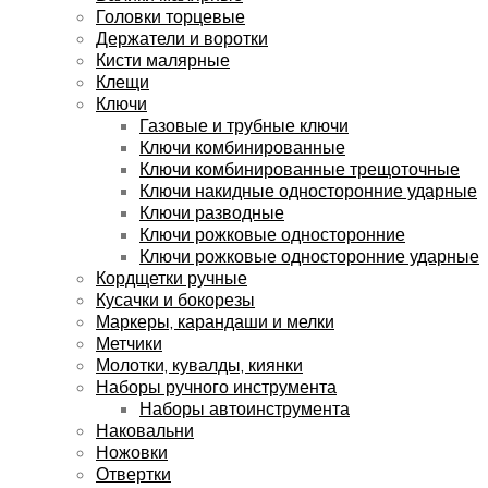
Головки торцевые
Держатели и воротки
Кисти малярные
Клещи
Ключи
Газовые и трубные ключи
Ключи комбинированные
Ключи комбинированные трещоточные
Ключи накидные односторонние ударные
Ключи разводные
Ключи рожковые односторонние
Ключи рожковые односторонние ударные
Кордщетки ручные
Кусачки и бокорезы
Маркеры, карандаши и мелки
Метчики
Молотки, кувалды, киянки
Наборы ручного инструмента
Наборы автоинструмента
Наковальни
Ножовки
Отвертки