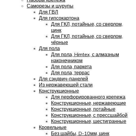
Саморезы и шурупы
Для ГВЛ
Для гипсокартона
Для ГКЛ, потайные, со сверлом,
цинк
Для ГКЛ, потайные, со сверлом,
чёрные
Для пола
Для пола, Himtex, с алмазным
наконечником
Для пола, паркета
Для пола, террас
Для сэндвич-панелей
Из нержавеющей стали
Конструкционные
Для перфорированного крепежа
Конструкционные, нержавеющие
Конструкционные, потайные
Конструкционные, с прессшайбой
Конструкционные, шестигранные
Кровельные
Без шайбы, D-10мм, цинк