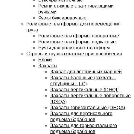
Ремни стяжные с затягивающими
ручками
Фалы буксировочные
Роликовые платформы для перемещения
груза
Роликовые платформы поворотные
Роликовые платформы подкатные
Ручки для роликовых платформ
Стропы и грузозахватные приспособления
Блоки
Захваты
Захват для лестничных маршей
Захваты балочные (захваты-
струбцины LJ-Q)
Захваты вертикальные (DHQL)
Захваты вертикальные поворотные
(DSQA)
Захваты горизонтальные (DHQA)
Захваты для вертикального
подъема барабанов
Захваты для горизонтального
подъема барабанов