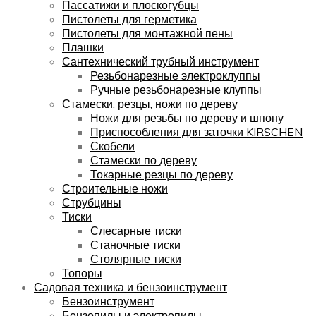
Пассатижи и плоскогубцы
Пистолеты для герметика
Пистолеты для монтажной пены
Плашки
Сантехнический трубный инструмент
Резьбонарезные электроклуппы
Ручные резьбонарезные клуппы
Стамески, резцы, ножи по дереву
Ножи для резьбы по дереву и шпону
Приспособления для заточки KIRSCHEN
Скобели
Стамески по дереву
Токарные резцы по дереву
Строительные ножи
Струбцины
Тиски
Слесарные тиски
Станочные тиски
Столярные тиски
Топоры
Садовая техника и бензоинструмент
Бензоинструмент
Бензопилы и электропилы