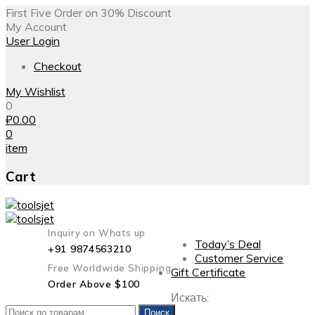
First Five Order on 30% Discount
My Account
User Login
Checkout
My Wishlist
0
₽
0.00
0
item
Cart
Inquiry on Whats up
Today’s Deal
+91 9874563210
Customer Service
Free Worldwide Shipping
Gift Certificate
Order Above $100
Искать:
Поиск