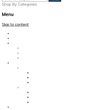
Shop By Categories
Menu
Skip to content
Главная
Каталог
Блог
Left Sidebar
Right Sidebar
Full Width
Media
Gallery
2 Columns
3 Columns
4 Columns
Portfolio
2 Columns
3 Columns
4 Columns
ShortCode