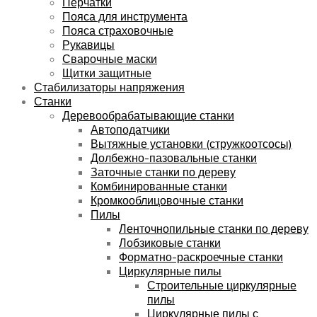
Перчатки
Пояса для инструмента
Пояса страховочные
Рукавицы
Сварочные маски
Щитки защитные
Стабилизаторы напряжения
Станки
Деревообрабатывающие станки
Автоподатчики
Вытяжные установки (стружкоотсосы)
Долбежно-пазовальные станки
Заточные станки по дереву
Комбинированные станки
Кромкооблицовочные станки
Пилы
Ленточнопильные станки по дереву
Лобзиковые станки
Форматно-раскроечные станки
Циркулярные пилы
Строительные циркулярные
пилы
Циркулярные пилы с