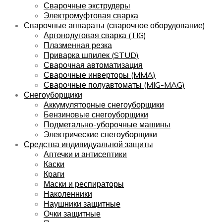
Сварочные экструдеры
Электромуфтовая сварка
Сварочные аппараты (сварочное оборудование)
Аргонодуговая сварка (TIG)
Плазменная резка
Приварка шпилек (STUD)
Сварочная автоматизация
Сварочные инверторы (MMA)
Сварочные полуавтоматы (MIG-MAG)
Снегоуборщики
Аккумуляторные снегоуборщики
Бензиновые снегоуборщики
Подметально-уборочные машины
Электрические снегоуборщики
Средства индивидуальной защиты
Аптечки и антисептики
Каски
Краги
Маски и респираторы
Наколенники
Наушники защитные
Очки защитные