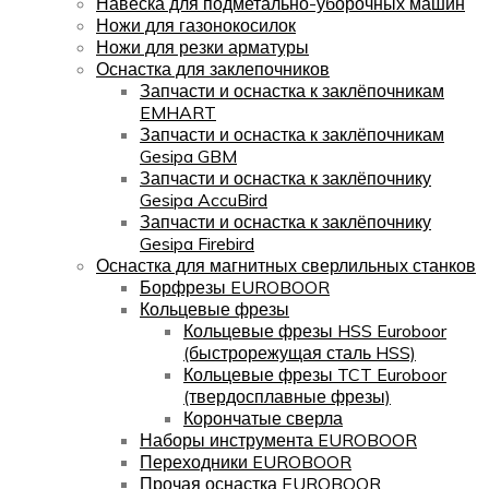
Навеска для подметально-уборочных машин
Ножи для газонокосилок
Ножи для резки арматуры
Оснастка для заклепочников
Запчасти и оснастка к заклёпочникам
EMHART
Запчасти и оснастка к заклёпочникам
Gesipa GBM
Запчасти и оснастка к заклёпочнику
Gesipa AccuBird
Запчасти и оснастка к заклёпочнику
Gesipa Firebird
Оснастка для магнитных сверлильных станков
Борфрезы EUROBOOR
Кольцевые фрезы
Кольцевые фрезы HSS Euroboor
(быстрорежущая сталь HSS)
Кольцевые фрезы TCT Euroboor
(твердосплавные фрезы)
Корончатые сверла
Наборы инструмента EUROBOOR
Переходники EUROBOOR
Прочая оснастка EUROBOOR