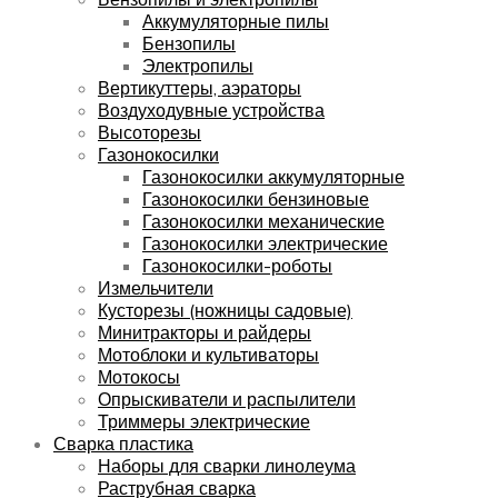
Аккумуляторные пилы
Бензопилы
Электропилы
Вертикуттеры, аэраторы
Воздуходувные устройства
Высоторезы
Газонокосилки
Газонокосилки аккумуляторные
Газонокосилки бензиновые
Газонокосилки механические
Газонокосилки электрические
Газонокосилки-роботы
Измельчители
Кусторезы (ножницы садовые)
Минитракторы и райдеры
Мотоблоки и культиваторы
Мотокосы
Опрыскиватели и распылители
Триммеры электрические
Сварка пластика
Наборы для сварки линолеума
Раструбная сварка