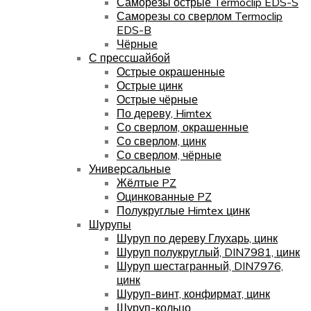
Саморезы острые Termoclip EDS-S
Саморезы со сверлом Termoclip
EDS-B
Чёрные
С прессшайбой
Острые окрашенные
Острые цинк
Острые чёрные
По дереву, Himtex
Со сверлом, окрашенные
Со сверлом, цинк
Со сверлом, чёрные
Универсальные
Жёлтые PZ
Оцинкованные PZ
Полукруглые Himtex цинк
Шурупы
Шуруп по дереву Глухарь, цинк
Шуруп полукруглый, DIN7981, цинк
Шуруп шестагранный, DIN7976,
цинк
Шуруп-винт, конфирмат, цинк
Шуруп-кольцо