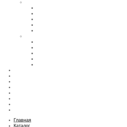
Shortcode Pages
Accordions & Toggles
Buttons
Divider
Progress Bar & Pie Chart
Lists
Shortcode Pages
Services
Tabs
Map & Contact
Message Boxes
Pricing table
Features
Top rated product
Product Category
FAQs Page
Typography
Sitemap
Contact Us
About Us
Главная
Каталог