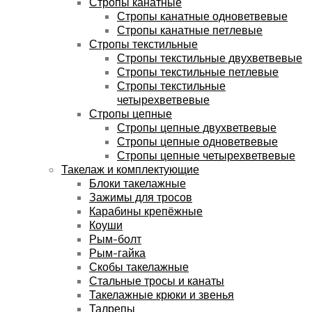
Стропы канатные
Стропы канатные одноветвевые
Стропы канатные петлевые
Стропы текстильные
Стропы текстильные двухветвевые
Стропы текстильные петлевые
Стропы текстильные
четырехветвевые
Стропы цепные
Стропы цепные двухветвевые
Стропы цепные одноветвевые
Стропы цепные четырехветвевые
Такелаж и комплектующие
Блоки такелажные
Зажимы для тросов
Карабины крепёжные
Коуши
Рым-болт
Рым-гайка
Скобы такелажные
Стальные тросы и канаты
Такелажные крюки и звенья
Талрепы