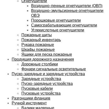
Огнетушители
Воздушно-пенные огнетушители (ОВП)
Воздушно-эмульсионные огнетушители
ОВЭ
Порошковые огнетушители
Самосрабатывающие огнетушители
Углекислотные огнетушители
Пожарные щиты
Пожарный инвентарь
Рукава пожарные
Шкафы пожарные
Ящики для песка пожарные
Продукция дорожного назначения
Дорожные столбики
Фонари сигнальные осветительные
Пуско-зарядные и зарядные устройства
Зарядные устройства
Пуско-зарядные устройства
Пусковые кабели
Пусковые устройства
Разгонщики фланцев
Ручной инструмент
Валики малярные