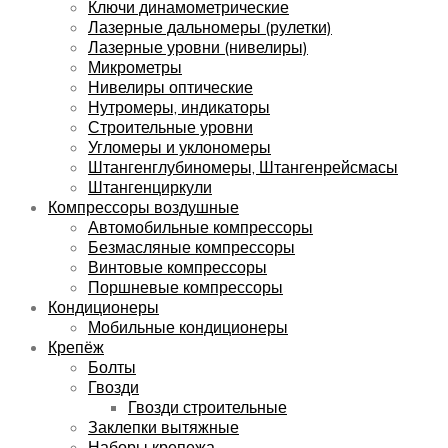
Ключи динамометрические
Лазерные дальномеры (рулетки)
Лазерные уровни (нивелиры)
Микрометры
Нивелиры оптические
Нутромеры, индикаторы
Строительные уровни
Угломеры и уклономеры
Штангенглубиномеры, Штангенрейсмасы
Штангенциркули
Компрессоры воздушные
Автомобильные компрессоры
Безмасляные компрессоры
Винтовые компрессоры
Поршневые компрессоры
Кондиционеры
Мобильные кондиционеры
Крепёж
Болты
Гвозди
Гвозди строительные
Заклепки вытяжные
Наборы крепежа