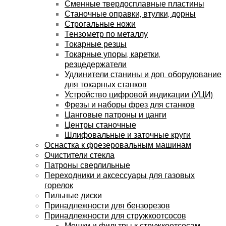
Сменные твердосплавные пластины
Станочные оправки, втулки, дорны
Строгальные ножи
Тензометр по металлу
Токарные резцы
Токарные упоры, каретки,
резцедержатели
Удлинители станины и доп. оборудование
для токарных станков
Устройство цифровой индикации (УЦИ)
Фрезы и наборы фрез для станков
Цанговые патроны и цанги
Центры станочные
Шлифовальные и заточные круги
Оснастка к фрезеровальным машинам
Очистители стекла
Патроны сверлильные
Переходники и аксессуары для газовых
горелок
Пильные диски
Принадлежности для бензорезов
Принадлежности для стружкоотсосов
Мешки и фильтры к стружкоотсосам