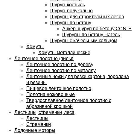
Шуруп-костыль
Шуруп-полукольцо
Шурупы для строительных лесов
Шурупы по бетону
Анкер-шуруп по бетону CON-R
Шурупы по бетону Нагель
Шурупы с качельным кольцом
Хомуты
Хомуты металлические
Ленточное полотно (пилы)
Ленточное полотно по дереву
Ленточное полотно по металлу
Ленточные ножи для резки картона, поролона
и резины
Пищевое ленточное полотно
Полотна ножовочные
Твердосплавное ленточное полотно с
абразивной крошкой
Лестницы, стремянки, леса
Лестницы
Стремянки
Лодочные моторы