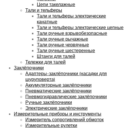
Цепи такелажные
Тали и тельферы
Тали и тельферы электрические
канатные
Тали и тельферы электрические цепные
Тали ручные взрывобезопасные
Тали ручные рычажные
Тали ручные червячные
Тали ручные шестеренные
Штанги для талей
Тележки для талей
Заклёпочники
Адаптеры-заклёпочники (насадки для
шуруповерта)
Аккумуляторные заклёпочники
Пневматические заклёпочники
Пневмогидравлические заклёпочники
Ручные заклёпочники
Электрические заклёпочники
Измерительные приборы и инструменты
Измеритель сопротивлений обмоток
Измерительные рулетки