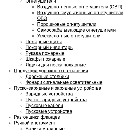
Огнетушители
Воздушно-пенные огнетушители (ОВП)
Воздушно-эмульсионные огнетушители
ОВЭ
Порошковые огнетушители
Самосрабатывающие огнетушители
Углекислотные огнетушители
Пожарные щиты
Пожарный инвентарь
Рукава пожарные
Шкафы пожарные
Ящики для песка пожарные
Продукция дорожного назначения
Дорожные столбики
Фонари сигнальные осветительные
Пуско-зарядные и зарядные устройства
Зарядные устройства
Пуско-зарядные устройства
Пусковые кабели
Пусковые устройства
Разгонщики фланцев
Ручной инструмент
Валики малярные