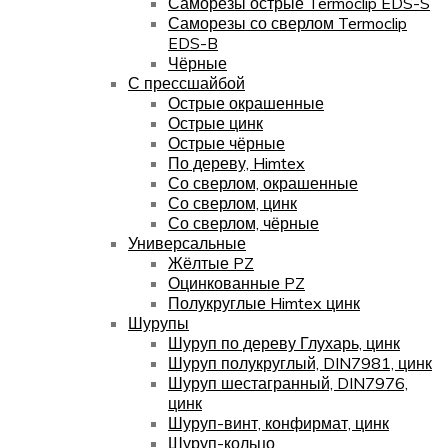
Саморезы острые Termoclip EDS-S
Саморезы со сверлом Termoclip
EDS-B
Чёрные
С прессшайбой
Острые окрашенные
Острые цинк
Острые чёрные
По дереву, Himtex
Со сверлом, окрашенные
Со сверлом, цинк
Со сверлом, чёрные
Универсальные
Жёлтые PZ
Оцинкованные PZ
Полукруглые Himtex цинк
Шурупы
Шуруп по дереву Глухарь, цинк
Шуруп полукруглый, DIN7981, цинк
Шуруп шестагранный, DIN7976,
цинк
Шуруп-винт, конфирмат, цинк
Шуруп-кольцо