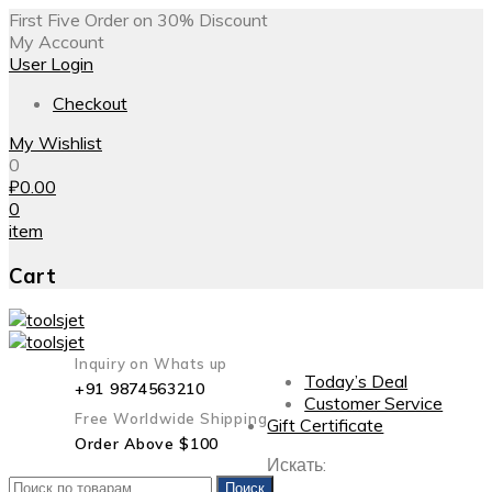
First Five Order on 30% Discount
My Account
User Login
Checkout
My Wishlist
0
₽
0.00
0
item
Cart
Inquiry on Whats up
Today’s Deal
+91 9874563210
Customer Service
Free Worldwide Shipping
Gift Certificate
Order Above $100
Искать:
Поиск