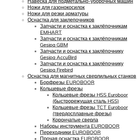
Навеска для подметально-уборочных машин
Ножи для газонокосилок
Ножи для резки арматуры
Оснастка для заклепочников
Запчасти и оснастка к заклёпочникам
EMHART
Запчасти и оснастка к заклёпочникам
Gesipa GBM
Запчасти и оснастка к заклёпочнику
Gesipa AccuBird
Запчасти и оснастка к заклёпочнику
Gesipa Firebird
Оснастка для магнитных сверлильных станков
Борфрезы EUROBOOR
Кольцевые фрезы
Кольцевые фрезы HSS Euroboor
(быстрорежущая сталь HSS)
Кольцевые фрезы TCT Euroboor
(твердосплавные фрезы)
Корончатые сверла
Наборы инструмента EUROBOOR
Переходники EUROBOOR
Прочая оснастка EUROBOOR