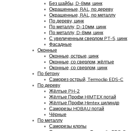
Без шайбы, D-8мм, цинк
Окрашенные, RAL, по дереву
Окрашенные, RAL, по металлу
По дереву, цинк
По металлу, D-10мм, цинк
По металлу, D-8мм, цинк
С увеличенным сверлом PT-5, цинк
Фасадные
Оконные
Оконные, острые, цинк
Оконные, со сверлом, жёлтые
Оконные, со сверлом, цинк
По бетону
Саморез острый, Termoclip EDS-C
По дереву
Жёлтые PH-2
Жёлтые Профи HIMTEX потай
Жёлтые Профи Himtex цилиндр
Саморезы HOBAU потай
Чёрные
По металлу
Саморезы клопы