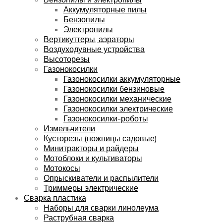
Аккумуляторные пилы
Бензопилы
Электропилы
Вертикуттеры, аэраторы
Воздуходувные устройства
Высоторезы
Газонокосилки
Газонокосилки аккумуляторные
Газонокосилки бензиновые
Газонокосилки механические
Газонокосилки электрические
Газонокосилки-роботы
Измельчители
Кусторезы (ножницы садовые)
Минитракторы и райдеры
Мотоблоки и культиваторы
Мотокосы
Опрыскиватели и распылители
Триммеры электрические
Сварка пластика
Наборы для сварки линолеума
Раструбная сварка