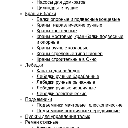
Насосы для домкратов
Цилиндры тянущие
Краны и балки
Балки опорные и подвесные концевые
Краны гидравлические ручные
Краны консольные
Краны мостовые, кран-балки подвесные
и опорные
Краны ручные козловые
Краны стреловые типа Пионер
Краны строительные в Окно
Лебедки
Канаты для лебедок
Лебедки ручные барабанные
Лебедки ручные рычажные
Лебедки ручные червячные
Лебедки электрические
Подъемники
Подъемники мачтовые телескопические
Подъемники ножничные передвижные
Пульты для управления талью
Ремни стяжные
Буксиры ленточные