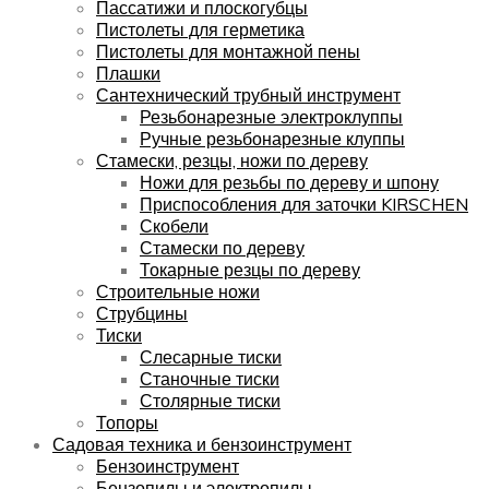
Пассатижи и плоскогубцы
Пистолеты для герметика
Пистолеты для монтажной пены
Плашки
Сантехнический трубный инструмент
Резьбонарезные электроклуппы
Ручные резьбонарезные клуппы
Стамески, резцы, ножи по дереву
Ножи для резьбы по дереву и шпону
Приспособления для заточки KIRSCHEN
Скобели
Стамески по дереву
Токарные резцы по дереву
Строительные ножи
Струбцины
Тиски
Слесарные тиски
Станочные тиски
Столярные тиски
Топоры
Садовая техника и бензоинструмент
Бензоинструмент
Бензопилы и электропилы