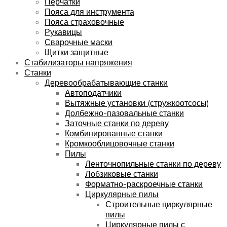
Перчатки
Пояса для инструмента
Пояса страховочные
Рукавицы
Сварочные маски
Щитки защитные
Стабилизаторы напряжения
Станки
Деревообрабатывающие станки
Автоподатчики
Вытяжные установки (стружкоотсосы)
Долбежно-пазовальные станки
Заточные станки по дереву
Комбинированные станки
Кромкооблицовочные станки
Пилы
Ленточнопильные станки по дереву
Лобзиковые станки
Форматно-раскроечные станки
Циркулярные пилы
Строительные циркулярные
пилы
Циркулярные пилы с