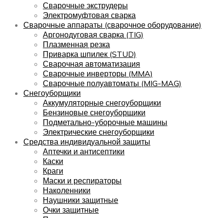
Сварочные экструдеры
Электромуфтовая сварка
Сварочные аппараты (сварочное оборудование)
Аргонодуговая сварка (TIG)
Плазменная резка
Приварка шпилек (STUD)
Сварочная автоматизация
Сварочные инверторы (MMA)
Сварочные полуавтоматы (MIG-MAG)
Снегоуборщики
Аккумуляторные снегоуборщики
Бензиновые снегоуборщики
Подметально-уборочные машины
Электрические снегоуборщики
Средства индивидуальной защиты
Аптечки и антисептики
Каски
Краги
Маски и респираторы
Наколенники
Наушники защитные
Очки защитные