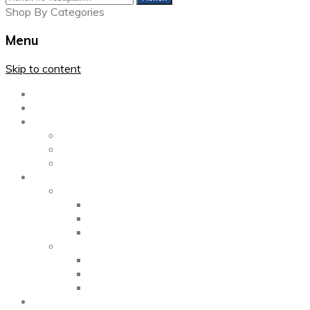
Shop By Categories
Menu
Skip to content
Главная
Каталог
Блог
Left Sidebar
Right Sidebar
Full Width
Media
Gallery
2 Columns
3 Columns
4 Columns
Portfolio
2 Columns
3 Columns
4 Columns
ShortCode