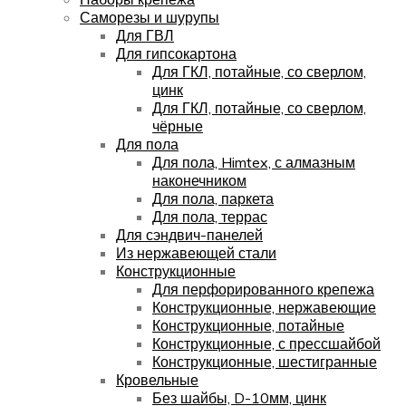
Саморезы и шурупы
Для ГВЛ
Для гипсокартона
Для ГКЛ, потайные, со сверлом,
цинк
Для ГКЛ, потайные, со сверлом,
чёрные
Для пола
Для пола, Himtex, с алмазным
наконечником
Для пола, паркета
Для пола, террас
Для сэндвич-панелей
Из нержавеющей стали
Конструкционные
Для перфорированного крепежа
Конструкционные, нержавеющие
Конструкционные, потайные
Конструкционные, с прессшайбой
Конструкционные, шестигранные
Кровельные
Без шайбы, D-10мм, цинк