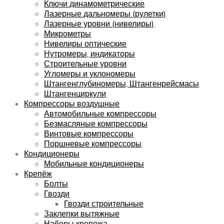
Ключи динамометрические
Лазерные дальномеры (рулетки)
Лазерные уровни (нивелиры)
Микрометры
Нивелиры оптические
Нутромеры, индикаторы
Строительные уровни
Угломеры и уклономеры
Штангенглубиномеры, Штангенрейсмасы
Штангенциркули
Компрессоры воздушные
Автомобильные компрессоры
Безмасляные компрессоры
Винтовые компрессоры
Поршневые компрессоры
Кондиционеры
Мобильные кондиционеры
Крепёж
Болты
Гвозди
Гвозди строительные
Заклепки вытяжные
Наборы крепежа