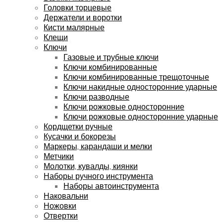
Головки торцевые
Держатели и воротки
Кисти малярные
Клещи
Ключи
Газовые и трубные ключи
Ключи комбинированные
Ключи комбинированные трещоточные
Ключи накидные односторонние ударные
Ключи разводные
Ключи рожковые односторонние
Ключи рожковые односторонние ударные
Кордщетки ручные
Кусачки и бокорезы
Маркеры, карандаши и мелки
Метчики
Молотки, кувалды, киянки
Наборы ручного инструмента
Наборы автоинструмента
Наковальни
Ножовки
Отвертки