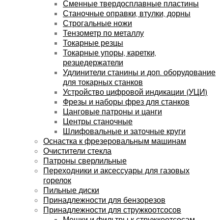
Сменные твердосплавные пластины
Станочные оправки, втулки, дорны
Строгальные ножи
Тензометр по металлу
Токарные резцы
Токарные упоры, каретки,
резцедержатели
Удлинители станины и доп. оборудование
для токарных станков
Устройство цифровой индикации (УЦИ)
Фрезы и наборы фрез для станков
Цанговые патроны и цанги
Центры станочные
Шлифовальные и заточные круги
Оснастка к фрезеровальным машинам
Очистители стекла
Патроны сверлильные
Переходники и аксессуары для газовых
горелок
Пильные диски
Принадлежности для бензорезов
Принадлежности для стружкоотсосов
Мешки и фильтры к стружкоотсосам