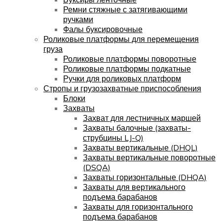
Ремни стяжные с затягивающими
ручками
Фалы буксировочные
Роликовые платформы для перемещения
груза
Роликовые платформы поворотные
Роликовые платформы подкатные
Ручки для роликовых платформ
Стропы и грузозахватные приспособления
Блоки
Захваты
Захват для лестничных маршей
Захваты балочные (захваты-
струбцины LJ-Q)
Захваты вертикальные (DHQL)
Захваты вертикальные поворотные
(DSQA)
Захваты горизонтальные (DHQA)
Захваты для вертикального
подъема барабанов
Захваты для горизонтального
подъема барабанов