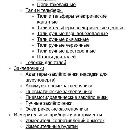
Цепи такелажные
Тали и тельферы
Тали и тельферы электрические
канатные
Тали и тельферы электрические цепные
Тали ручные взрывобезопасные
Тали ручные рычажные
Тали ручные червячные
Тали ручные шестеренные
Штанги для талей
Тележки для талей
Заклёпочники
Адаптеры-заклёпочники (насадки для
шуруповерта)
Аккумуляторные заклёпочники
Пневматические заклёпочники
Пневмогидравлические заклёпочники
Ручные заклёпочники
Электрические заклёпочники
Измерительные приборы и инструменты
Измеритель сопротивлений обмоток
Измерительные рулетки