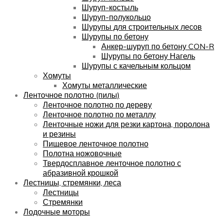
Шуруп-костыль
Шуруп-полукольцо
Шурупы для строительных лесов
Шурупы по бетону
Анкер-шуруп по бетону CON-R
Шурупы по бетону Нагель
Шурупы с качельным кольцом
Хомуты
Хомуты металлические
Ленточное полотно (пилы)
Ленточное полотно по дереву
Ленточное полотно по металлу
Ленточные ножи для резки картона, поролона
и резины
Пищевое ленточное полотно
Полотна ножовочные
Твердосплавное ленточное полотно с
абразивной крошкой
Лестницы, стремянки, леса
Лестницы
Стремянки
Лодочные моторы