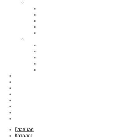
Shortcode Pages
Accordions & Toggles
Buttons
Divider
Progress Bar & Pie Chart
Lists
Shortcode Pages
Services
Tabs
Map & Contact
Message Boxes
Pricing table
Features
Top rated product
Product Category
FAQs Page
Typography
Sitemap
Contact Us
About Us
Главная
Каталог