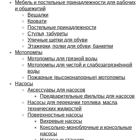
Мебель и постельные принадлежности для рабочих
и общежитий
Вешалки
Кровати
Постельные принадлежности
Стулья, табуреты
Уличные щетки для обуви
Этажерки, полки для обуви, банкетки
Мотопомпы
Мотопомпы для грязной воды
Мотопомпы для чистой и слабозагрязнённой
воды
Пожарные (высоконапорные) мотопомпы
Насосы
Аксессуары для насосов
Предварительные фильтры для насосов
Насосы для перекачки топлива, масла,
технических жидкостей
Поверхностные насосы
Вихревые насосы
Консольно-моноблочные и консольные
насосы
Насосные станции