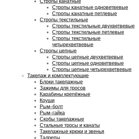
Стропы канатные
Стропы канатные одноветвевые
Стропы канатные петлевые
Стропы текстильные
Стропы текстильные двухветвевые
Стропы текстильные петлевые
Стропы текстильные
четырехветвевые
Стропы цепные
Стропы цепные двухветвевые
Стропы цепные одноветвевые
Стропы цепные четырехветвевые
Такелаж и комплектующие
Блоки такелажные
Зажимы для тросов
Карабины крепёжные
Коуши
Рым-болт
Рым-гайка
Скобы такелажные
Стальные тросы и канаты
Такелажные крюки и звенья
Талрепы