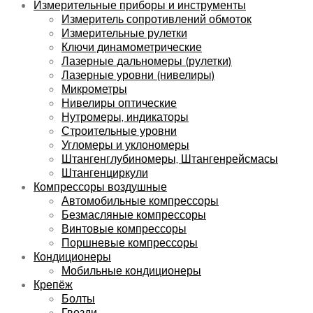
Измерительные приборы и инструменты
Измеритель сопротивлений обмоток
Измерительные рулетки
Ключи динамометрические
Лазерные дальномеры (рулетки)
Лазерные уровни (нивелиры)
Микрометры
Нивелиры оптические
Нутромеры, индикаторы
Строительные уровни
Угломеры и уклономеры
Штангенглубиномеры, Штангенрейсмасы
Штангенциркули
Компрессоры воздушные
Автомобильные компрессоры
Безмасляные компрессоры
Винтовые компрессоры
Поршневые компрессоры
Кондиционеры
Мобильные кондиционеры
Крепёж
Болты
Гвозди