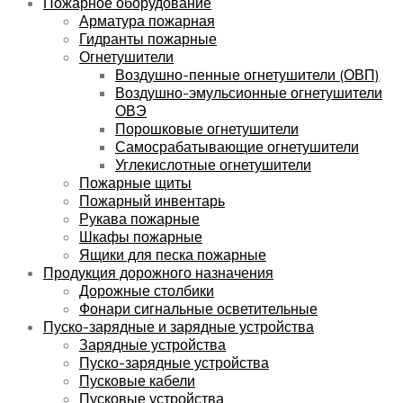
Пожарное оборудование
Арматура пожарная
Гидранты пожарные
Огнетушители
Воздушно-пенные огнетушители (ОВП)
Воздушно-эмульсионные огнетушители
ОВЭ
Порошковые огнетушители
Самосрабатывающие огнетушители
Углекислотные огнетушители
Пожарные щиты
Пожарный инвентарь
Рукава пожарные
Шкафы пожарные
Ящики для песка пожарные
Продукция дорожного назначения
Дорожные столбики
Фонари сигнальные осветительные
Пуско-зарядные и зарядные устройства
Зарядные устройства
Пуско-зарядные устройства
Пусковые кабели
Пусковые устройства