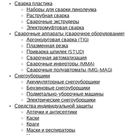
Сварка пластика
Наборы для сварки линолеума
Раструбная сварка
Сварочные экструдеры
Электромуфтовая сварка
Сварочные аппараты (сварочное оборудование)
Аргонодуговая сварка (TIG)
Плазменная резка
Приварка шпилек (STUD)
Сварочная автоматизация
Сварочные инверторы (MMA)
Сварочные полуавтоматы (MIG-MAG)
Снегоуборщики
Аккумуляторные снегоуборщики
Бензиновые снегоуборщики
Подметально-уборочные машины
Электрические снегоуборщики
Средства индивидуальной защиты
Аптечки и антисептики
Каски
Краги
Маски и респираторы