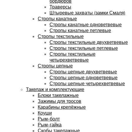
бордюров
Траверсы
Штыревые захваты (замки Смаля)
Стропы канатные
Стропы канатные одноветвевые
Стропы канатные петлевые
Стропы текстильные
Стропы текстильные двухветвевые
Стропы текстильные петлевые
Стропы текстильные
четырехветвевые
Стропы цепные
Стропы цепные двухветвевые
Стропы цепные одноветвевые
Стропы цепные четырехветвевые
Такелаж и комплектующие
Блоки такелажные
Зажимы для тросов
Карабины крепёжные
Коуши
Рым-болт
Рым-гайка
Скобы такелажные