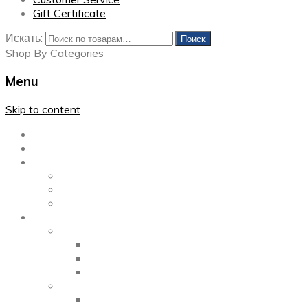
Gift Certificate
Искать:
Поиск
Shop By Categories
Menu
Skip to content
Главная
Каталог
Блог
Left Sidebar
Right Sidebar
Full Width
Media
Gallery
2 Columns
3 Columns
4 Columns
Portfolio
2 Columns