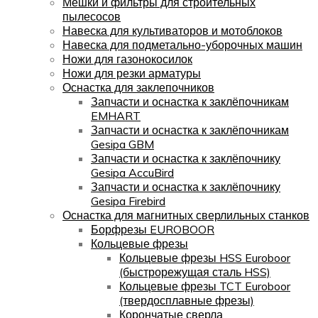
Мешки и фильтры для строительных
пылесосов
Навеска для культиваторов и мотоблоков
Навеска для подметально-уборочных машин
Ножи для газонокосилок
Ножи для резки арматуры
Оснастка для заклепочников
Запчасти и оснастка к заклёпочникам
EMHART
Запчасти и оснастка к заклёпочникам
Gesipa GBM
Запчасти и оснастка к заклёпочнику
Gesipa AccuBird
Запчасти и оснастка к заклёпочнику
Gesipa Firebird
Оснастка для магнитных сверлильных станков
Борфрезы EUROBOOR
Кольцевые фрезы
Кольцевые фрезы HSS Euroboor
(быстрорежущая сталь HSS)
Кольцевые фрезы TCT Euroboor
(твердосплавные фрезы)
Корончатые сверла