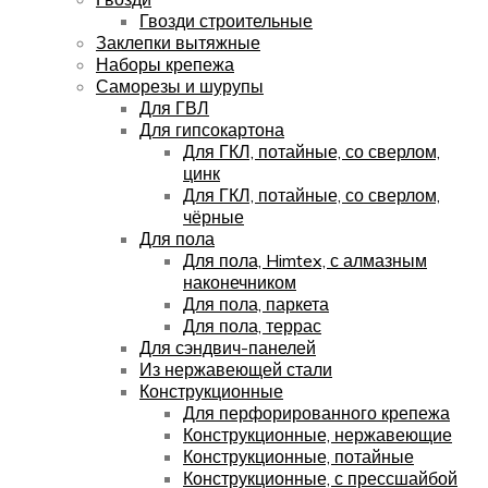
Гвозди строительные
Заклепки вытяжные
Наборы крепежа
Саморезы и шурупы
Для ГВЛ
Для гипсокартона
Для ГКЛ, потайные, со сверлом,
цинк
Для ГКЛ, потайные, со сверлом,
чёрные
Для пола
Для пола, Himtex, с алмазным
наконечником
Для пола, паркета
Для пола, террас
Для сэндвич-панелей
Из нержавеющей стали
Конструкционные
Для перфорированного крепежа
Конструкционные, нержавеющие
Конструкционные, потайные
Конструкционные, с прессшайбой