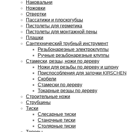
Наковальни
Ножовки
Отвертки
Пассатижи и плоскогубцы
Пистолеты для герметика
Пистолеты для монтажной пены
Плашки
Сантехнический трубный инструмент
Резьбонарезные электроклуппы
Ручные резьбонарезные клуппы
Стамески, резцы, ножи по дереву
Ножи для резьбы по дереву и шпону
Приспособления для заточки KIRSCHEN
Скобели
Стамески по дереву
Токарные резцы по дереву
Строительные ножи
Струбцины
Тиски
Слесарные тиски
Станочные тиски
Столярные тиски
Топоры