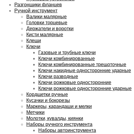
Разгонщики фланцев
Ручной инструмент
Валики малярные
Головки торцевые
Держатели и воротки
Кисти малярные
Клещи
Ключи
Газовые и трубные ключи
Ключи комбинированные
Ключи комбинированные трещоточные
Ключи накидные односторонние ударные
Ключи разводные
Ключи рожковые односторонние
Ключи рожковые односторонние ударные
Кордщетки ручные
Кусачки и бокорезы
Маркеры, карандаши и мелки
Метчики
Молотки, кувалды, киянки
Наборы ручного инструмента
Наборы автоинструмента