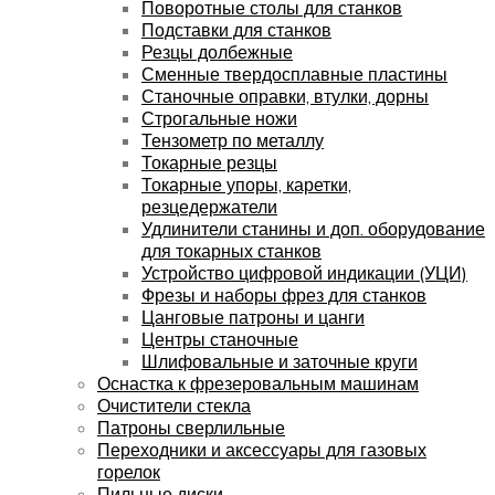
Поворотные столы для станков
Подставки для станков
Резцы долбежные
Сменные твердосплавные пластины
Станочные оправки, втулки, дорны
Строгальные ножи
Тензометр по металлу
Токарные резцы
Токарные упоры, каретки,
резцедержатели
Удлинители станины и доп. оборудование
для токарных станков
Устройство цифровой индикации (УЦИ)
Фрезы и наборы фрез для станков
Цанговые патроны и цанги
Центры станочные
Шлифовальные и заточные круги
Оснастка к фрезеровальным машинам
Очистители стекла
Патроны сверлильные
Переходники и аксессуары для газовых
горелок
Пильные диски