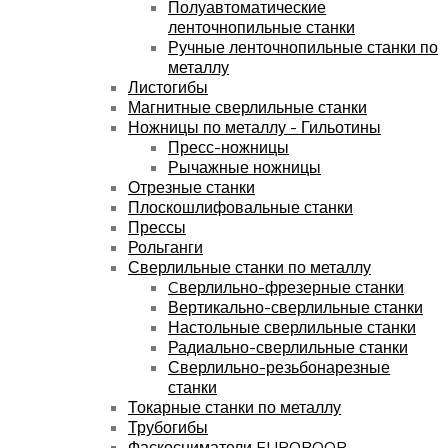
Полуавтоматические
ленточнопильные станки
Ручные ленточнопильные станки по
металлу
Листогибы
Магнитные сверлильные станки
Ножницы по металлу - Гильотины
Пресс-ножницы
Рычажные ножницы
Отрезные станки
Плоскошлифовальные станки
Прессы
Рольганги
Сверлильные станки по металлу
Cверлильно-фрезерные станки
Вертикально-сверлильные станки
Настольные сверлильные станки
Радиально-сверлильные станки
Сверлильно-резьбонарезные
станки
Токарные станки по металлу
Трубогибы
Фаскосниматели EUROBOOR