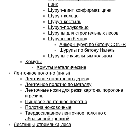
цинк
Шуруп-винт, конфирмат, цинк
Шуруп-кольцо
Шуруп-костыль
Шуруп-полукольцо
Шурупы для строительных лесов
Шурупы по бетону
Анкер-шуруп по бетону CON-R
Шурупы по бетону Нагель
Шурупы с качельным кольцом
Хомуты
Хомуты металлические
Ленточное полотно (пилы)
Ленточное полотно по дереву
Ленточное полотно по металлу
Ленточные ножи для резки картона, поролона
и резины
Пищевое ленточное полотно
Полотна ножовочные
Твердосплавное ленточное полотно с
абразивной крошкой
Лестницы, стремянки, леса