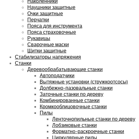
Наколенники
Наушники защитные
Очки защитные
Перчатки
Пояса для инструмента
Пояса страховочные
Рукавицы
Сварочные маски
Щитки защитные
Стабилизаторы напряжения
Станки
Деревообрабатывающие станки
Автоподатчики
Вытяжные установки (стружкоотсосы)
Долбежно-пазовальные станки
Заточные станки по дереву
Комбинированные станки
Кромкооблицовочные станки
Пилы
Ленточнопильные станки по дереву
Лобзиковые станки
Форматно-раскроечные станки
Циркулярные пилы