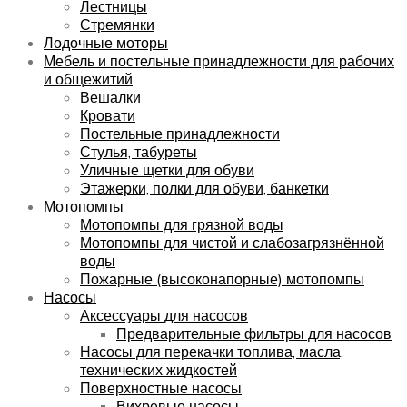
Лестницы
Стремянки
Лодочные моторы
Мебель и постельные принадлежности для рабочих
и общежитий
Вешалки
Кровати
Постельные принадлежности
Стулья, табуреты
Уличные щетки для обуви
Этажерки, полки для обуви, банкетки
Мотопомпы
Мотопомпы для грязной воды
Мотопомпы для чистой и слабозагрязнённой
воды
Пожарные (высоконапорные) мотопомпы
Насосы
Аксессуары для насосов
Предварительные фильтры для насосов
Насосы для перекачки топлива, масла,
технических жидкостей
Поверхностные насосы
Вихревые насосы