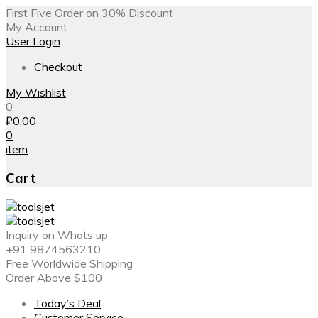
First Five Order on 30% Discount
My Account
User Login
Checkout
My Wishlist
0
₽
0.00
0
item
Cart
Inquiry on Whats up
+91 9874563210
Free Worldwide Shipping
Order Above $100
Today’s Deal
Customer Service