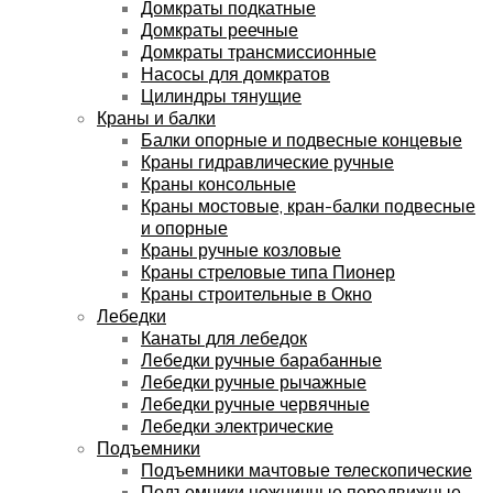
Домкраты подкатные
Домкраты реечные
Домкраты трансмиссионные
Насосы для домкратов
Цилиндры тянущие
Краны и балки
Балки опорные и подвесные концевые
Краны гидравлические ручные
Краны консольные
Краны мостовые, кран-балки подвесные
и опорные
Краны ручные козловые
Краны стреловые типа Пионер
Краны строительные в Окно
Лебедки
Канаты для лебедок
Лебедки ручные барабанные
Лебедки ручные рычажные
Лебедки ручные червячные
Лебедки электрические
Подъемники
Подъемники мачтовые телескопические
Подъемники ножничные передвижные