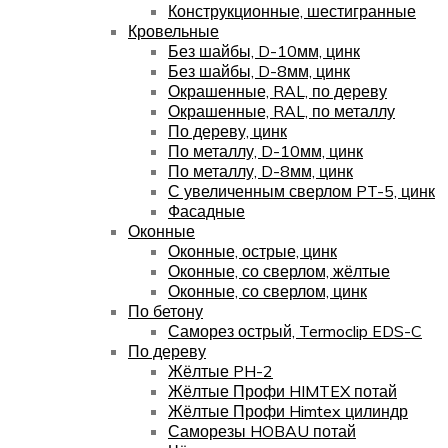
Конструкционные, шестигранные
Кровельные
Без шайбы, D-10мм, цинк
Без шайбы, D-8мм, цинк
Окрашенные, RAL, по дереву
Окрашенные, RAL, по металлу
По дереву, цинк
По металлу, D-10мм, цинк
По металлу, D-8мм, цинк
С увеличенным сверлом PT-5, цинк
Фасадные
Оконные
Оконные, острые, цинк
Оконные, со сверлом, жёлтые
Оконные, со сверлом, цинк
По бетону
Саморез острый, Termoclip EDS-C
По дереву
Жёлтые PH-2
Жёлтые Профи HIMTEX потай
Жёлтые Профи Himtex цилиндр
Саморезы HOBAU потай