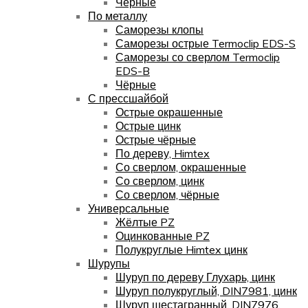
Чёрные
По металлу
Саморезы клопы
Саморезы острые Termoclip EDS-S
Саморезы со сверлом Termoclip
EDS-B
Чёрные
С прессшайбой
Острые окрашенные
Острые цинк
Острые чёрные
По дереву, Himtex
Со сверлом, окрашенные
Со сверлом, цинк
Со сверлом, чёрные
Универсальные
Жёлтые PZ
Оцинкованные PZ
Полукруглые Himtex цинк
Шурупы
Шуруп по дереву Глухарь, цинк
Шуруп полукруглый, DIN7981, цинк
Шуруп шестагранный, DIN7976,