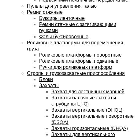
Пульты для управления талью
Ремни стяжные
Буксиры ленточные
Ремни стяжные с затягивающими
ручками
Фалы буксировочные
Роликовые платформы для перемещения
груза
Роликовые платформы поворотные
Роликовые платформы подкатные
Ручки для роликовых платформ
Стропы и грузозахватные приспособления
Блоки
Захваты
Захват для лестничных маршей
Захваты балочные (захваты-
струбцины LJ-Q)
Захваты вертикальные (DHQL)
Захваты вертикальные поворотные
(DSQA)
Захваты горизонтальные (DHQA)
Захваты для вертикального