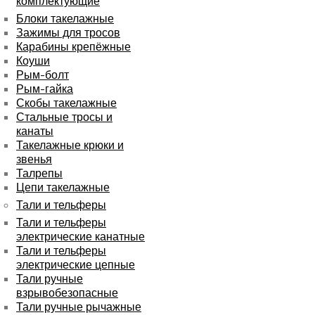
комплектующие
Блоки такелажные
Зажимы для тросов
Карабины крепёжные
Коуши
Рым-болт
Рым-гайка
Скобы такелажные
Стальные тросы и
канаты
Такелажные крюки и
звенья
Талрепы
Цепи такелажные
Тали и тельферы
Тали и тельферы
электрические канатные
Тали и тельферы
электрические цепные
Тали ручные
взрывобезопасные
Тали ручные рычажные