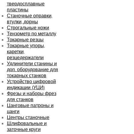
твердосплавные
пластины
Станочные оправки,
втулки, дорны
Строгальные ножи
Тензометр по металлу
Токарные резцы
Токарные упоры,
каретки,
резцедержатели
Удлинители станины и
доп. оборудование для
токарных станков
Устройство цифровой
индикации (УЦИ)
Фрезы и наборы фрез
для станков
Цанговые патроны и
цанги
Центры станочные
Шлифовальные и
заточные круги