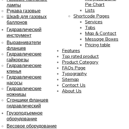
Pie Chart
лампы
Lists
Рукава газовые
Shortcode Pages
Шкаф для газовых
Services
баллонов
Tabs
Гидравлический
Map & Contact
инструмент
Message Boxes
Выравниватели
Pricing table
фланцев
Features
Гидравлические
Top rated product
гайкорезы
Product Category
Гидравлические
FAQs Page
клинья
Typography
Гидравлические
Sitemap
насосы
Contact Us
Гидравлические
About Us
ножницы
Сгонщики фланцев
гидравлический
Грузоподъемное
оборудование
Весовое оборудование