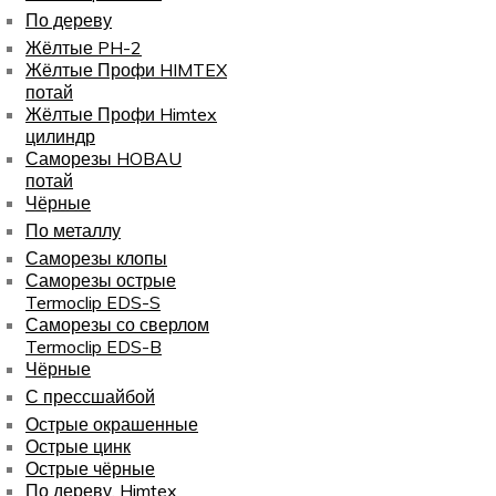
По дереву
Жёлтые PH-2
Жёлтые Профи HIMTEX
потай
Жёлтые Профи Himtex
цилиндр
Саморезы HOBAU
потай
Чёрные
По металлу
Саморезы клопы
Саморезы острые
Termoclip EDS-S
Саморезы со сверлом
Termoclip EDS-B
Чёрные
С прессшайбой
Острые окрашенные
Острые цинк
Острые чёрные
По дереву, Himtex