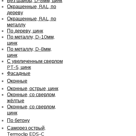
Без шайбы, D-8мм, цинк
Окрашенные, RAL, по
дереву
Окрашенные, RAL, по
металлу
По дереву, цинк
По металлу, D-10мм,
цинк
По металлу, D-8мм,
цинк
С увеличенным сверлом
PT-5, цинк
Фасадные
Оконные
Оконные, острые, цинк
Оконные, со сверлом,
жёлтые
Оконные, со сверлом,
цинк
По бетону
Саморез острый,
Termoclip EDS-C