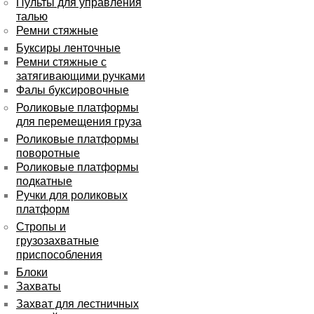
Пульты для управления
талью
Ремни стяжные
Буксиры ленточные
Ремни стяжные с
затягивающими ручками
Фалы буксировочные
Роликовые платформы
для перемещения груза
Роликовые платформы
поворотные
Роликовые платформы
подкатные
Ручки для роликовых
платформ
Стропы и
грузозахватные
приспособления
Блоки
Захваты
Захват для лестничных