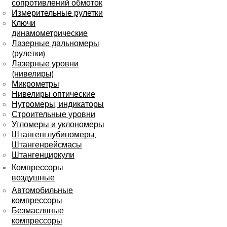
сопротивлений обмоток
Измерительные рулетки
Ключи
динамометрические
Лазерные дальномеры
(рулетки)
Лазерные уровни
(нивелиры)
Микрометры
Нивелиры оптические
Нутромеры, индикаторы
Строительные уровни
Угломеры и уклономеры
Штангенглубиномеры,
Штангенрейсмасы
Штангенциркули
Компрессоры
воздушные
Автомобильные
компрессоры
Безмасляные
компрессоры