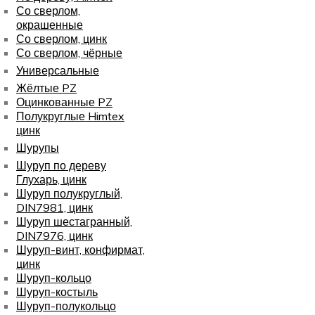
Со сверлом,
окрашенные
Со сверлом, цинк
Со сверлом, чёрные
Универсальные
Жёлтые PZ
Оцинкованные PZ
Полукруглые Himtex
цинк
Шурупы
Шуруп по дереву
Глухарь, цинк
Шуруп полукруглый,
DIN7981, цинк
Шуруп шестагранный,
DIN7976, цинк
Шуруп-винт, конфирмат,
цинк
Шуруп-кольцо
Шуруп-костыль
Шуруп-полукольцо