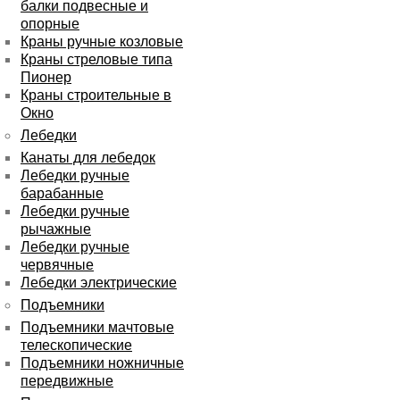
балки подвесные и
опорные
Краны ручные козловые
Краны стреловые типа
Пионер
Краны строительные в
Окно
Лебедки
Канаты для лебедок
Лебедки ручные
барабанные
Лебедки ручные
рычажные
Лебедки ручные
червячные
Лебедки электрические
Подъемники
Подъемники мачтовые
телескопические
Подъемники ножничные
передвижные