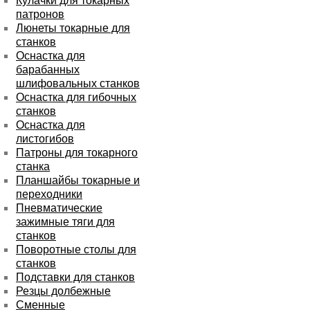
Кулачки для токарных
патронов
Люнеты токарные для
станков
Оснастка для
барабанных
шлифовальных станков
Оснастка для гибочных
станков
Оснастка для
листогибов
Патроны для токарного
станка
Планшайбы токарные и
переходники
Пневматические
зажимные тяги для
станков
Поворотные столы для
станков
Подставки для станков
Резцы долбежные
Сменные