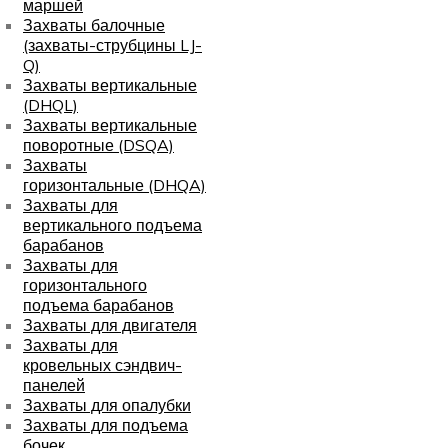
маршей
Захваты балочные
(захваты-струбцины LJ-
Q)
Захваты вертикальные
(DHQL)
Захваты вертикальные
поворотные (DSQA)
Захваты
горизонтальные (DHQA)
Захваты для
вертикального подъема
барабанов
Захваты для
горизонтального
подъема барабанов
Захваты для двигателя
Захваты для
кровельных сэндвич-
панелей
Захваты для опалубки
Захваты для подъема
бочек