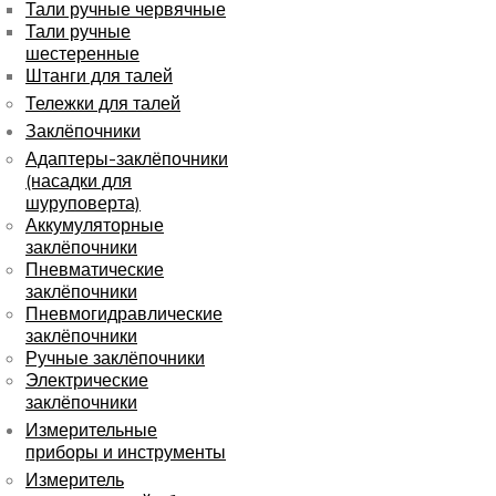
Тали ручные червячные
Тали ручные
шестеренные
Штанги для талей
Тележки для талей
Заклёпочники
Адаптеры-заклёпочники
(насадки для
шуруповерта)
Аккумуляторные
заклёпочники
Пневматические
заклёпочники
Пневмогидравлические
заклёпочники
Ручные заклёпочники
Электрические
заклёпочники
Измерительные
приборы и инструменты
Измеритель