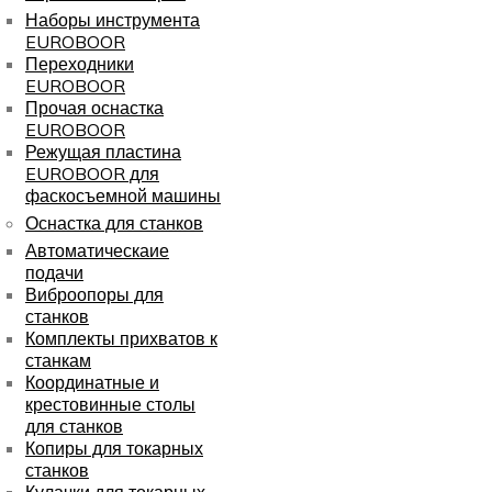
Наборы инструмента
EUROBOOR
Переходники
EUROBOOR
Прочая оснастка
EUROBOOR
Режущая пластина
EUROBOOR для
фаскосъемной машины
Оснастка для станков
Автоматическаие
подачи
Виброопоры для
станков
Комплекты прихватов к
станкам
Координатные и
крестовинные столы
для станков
Копиры для токарных
станков