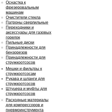
Оснастка к
фрезеровальным
машинам
Очистители стекла
Патроны сверлильные
Переходники и
аксессуары для газовых
горелок
Пильные диски
Принадлежности для
бензорезов
Принадлежности для
стружкоотсосов
Мешки и фильтры к
стружкоотсосам
Рукава и шланги для
стружкоотсосов
Штуцера и муфты для
стружкоотсосов
Расходные материалы
для компрессоров и
пневмоинструмента