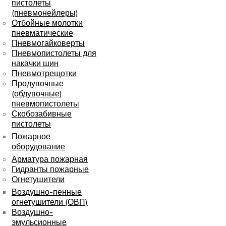
пистолеты
(пневмонейлеры)
Отбойные молотки
пневматические
Пневмогайковерты
Пневмопистолеты для
накачки шин
Пневмотрещотки
Продувочные
(обдувочные)
пневмопистолеты
Скобозабивные
пистолеты
Пожарное
оборудование
Арматура пожарная
Гидранты пожарные
Огнетушители
Воздушно-пенные
огнетушители (ОВП)
Воздушно-
эмульсионные