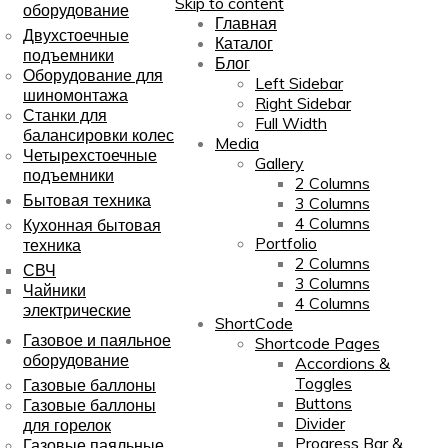
Skip to content
оборудование
Главная
Двухстоечные
Каталог
подъемники
Блог
Оборудование для
Left Sidebar
шиномонтажа
Right Sidebar
Станки для
Full Width
балансировки колес
Media
Четырехстоечные
Gallery
подъемники
2 Columns
Бытовая техника
3 Columns
4 Columns
Кухонная бытовая
Portfolio
техника
2 Columns
СВЧ
3 Columns
Чайники
4 Columns
электрические
ShortCode
Газовое и паяльное
Shortcode Pages
оборудование
Accordions &
Toggles
Газовые баллоны
Buttons
Газовые баллоны
Divider
для горелок
Progress Bar &
Газовые паяльные