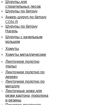
Шурупы для
строительных лесов
Шурупы по бетону
Анкер-шуруп по бетону
CON-R
Шурупы по бетону
Нагель
Шурупы с качельным
кольцом
Хомуты
Хомуты металлические
Ленточное полотно
(пилы)
Ленточное полотно по
дереву
Ленточное полотно по
металлу
Ленточные ножи для
резки картона, поролона
и резины
Пищевое ленточное