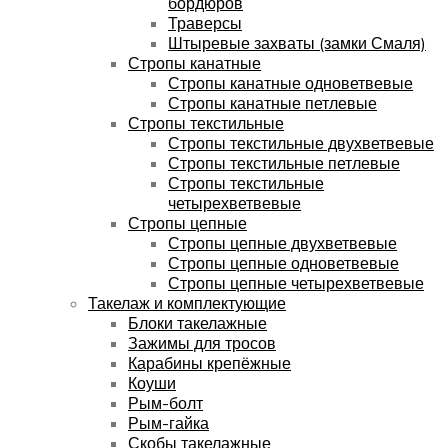
бордюров
Траверсы
Штыревые захваты (замки Смаля)
Стропы канатные
Стропы канатные одноветвевые
Стропы канатные петлевые
Стропы текстильные
Стропы текстильные двухветвевые
Стропы текстильные петлевые
Стропы текстильные
четырехветвевые
Стропы цепные
Стропы цепные двухветвевые
Стропы цепные одноветвевые
Стропы цепные четырехветвевые
Такелаж и комплектующие
Блоки такелажные
Зажимы для тросов
Карабины крепёжные
Коуши
Рым-болт
Рым-гайка
Скобы такелажные