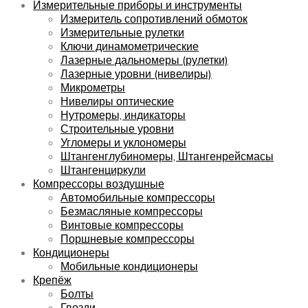
Измерительные приборы и инструменты
Измеритель сопротивлений обмоток
Измерительные рулетки
Ключи динамометрические
Лазерные дальномеры (рулетки)
Лазерные уровни (нивелиры)
Микрометры
Нивелиры оптические
Нутромеры, индикаторы
Строительные уровни
Угломеры и уклономеры
Штангенглубиномеры, Штангенрейсмасы
Штангенциркули
Компрессоры воздушные
Автомобильные компрессоры
Безмасляные компрессоры
Винтовые компрессоры
Поршневые компрессоры
Кондиционеры
Мобильные кондиционеры
Крепёж
Болты
Гвозди