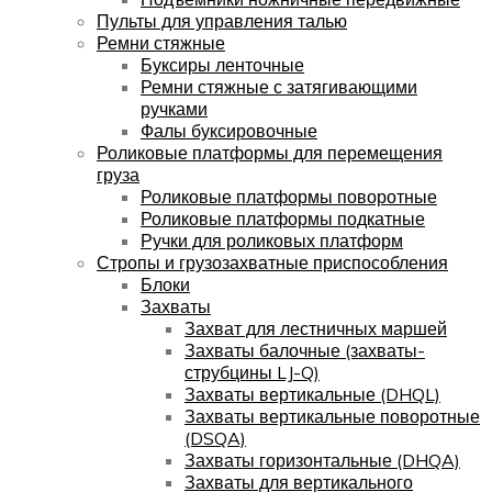
Пульты для управления талью
Ремни стяжные
Буксиры ленточные
Ремни стяжные с затягивающими
ручками
Фалы буксировочные
Роликовые платформы для перемещения
груза
Роликовые платформы поворотные
Роликовые платформы подкатные
Ручки для роликовых платформ
Стропы и грузозахватные приспособления
Блоки
Захваты
Захват для лестничных маршей
Захваты балочные (захваты-
струбцины LJ-Q)
Захваты вертикальные (DHQL)
Захваты вертикальные поворотные
(DSQA)
Захваты горизонтальные (DHQA)
Захваты для вертикального