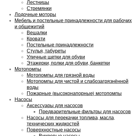
Лестницы
Стремянки
Лодочные моторы
Мебель и постельные принадлежности для рабочих
и общежитий
Вешалки
Кровати
Постельные принадлежности
Стулья, табуреты
Уличные щетки для обуви
Этажерки, полки для обуви, банкетки
Мотопомпы
Мотопомпы для грязной воды
Мотопомпы для чистой и слабозагрязнённой
воды
Пожарные (высоконапорные) мотопомпы
Насосы
Аксессуары для насосов
Предварительные фильтры для насосов
Насосы для перекачки топлива, масла,
технических жидкостей
Поверхностные насосы
Вихревые насосы