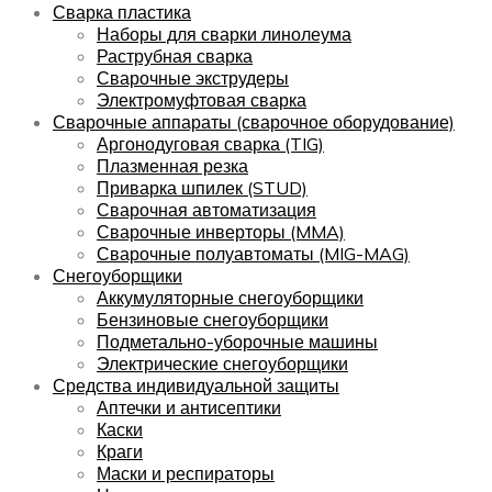
Сварка пластика
Наборы для сварки линолеума
Раструбная сварка
Сварочные экструдеры
Электромуфтовая сварка
Сварочные аппараты (сварочное оборудование)
Аргонодуговая сварка (TIG)
Плазменная резка
Приварка шпилек (STUD)
Сварочная автоматизация
Сварочные инверторы (MMA)
Сварочные полуавтоматы (MIG-MAG)
Снегоуборщики
Аккумуляторные снегоуборщики
Бензиновые снегоуборщики
Подметально-уборочные машины
Электрические снегоуборщики
Средства индивидуальной защиты
Аптечки и антисептики
Каски
Краги
Маски и респираторы