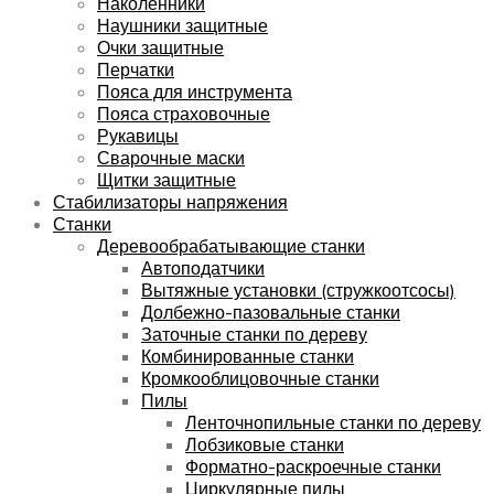
Наколенники
Наушники защитные
Очки защитные
Перчатки
Пояса для инструмента
Пояса страховочные
Рукавицы
Сварочные маски
Щитки защитные
Стабилизаторы напряжения
Станки
Деревообрабатывающие станки
Автоподатчики
Вытяжные установки (стружкоотсосы)
Долбежно-пазовальные станки
Заточные станки по дереву
Комбинированные станки
Кромкооблицовочные станки
Пилы
Ленточнопильные станки по дереву
Лобзиковые станки
Форматно-раскроечные станки
Циркулярные пилы