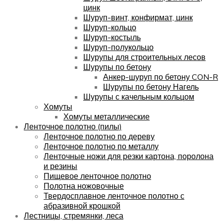
цинк
Шуруп-винт, конфирмат, цинк
Шуруп-кольцо
Шуруп-костыль
Шуруп-полукольцо
Шурупы для строительных лесов
Шурупы по бетону
Анкер-шуруп по бетону CON-R
Шурупы по бетону Нагель
Шурупы с качельным кольцом
Хомуты
Хомуты металлические
Ленточное полотно (пилы)
Ленточное полотно по дереву
Ленточное полотно по металлу
Ленточные ножи для резки картона, поролона
и резины
Пищевое ленточное полотно
Полотна ножовочные
Твердосплавное ленточное полотно с
абразивной крошкой
Лестницы, стремянки, леса