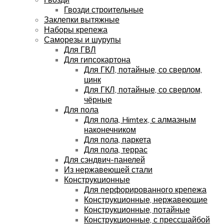
Гвозди строительные
Заклепки вытяжные
Наборы крепежа
Саморезы и шурупы
Для ГВЛ
Для гипсокартона
Для ГКЛ, потайные, со сверлом,
цинк
Для ГКЛ, потайные, со сверлом,
чёрные
Для пола
Для пола, Himtex, с алмазным
наконечником
Для пола, паркета
Для пола, террас
Для сэндвич-панелей
Из нержавеющей стали
Конструкционные
Для перфорированного крепежа
Конструкционные, нержавеющие
Конструкционные, потайные
Конструкционные, с прессшайбой