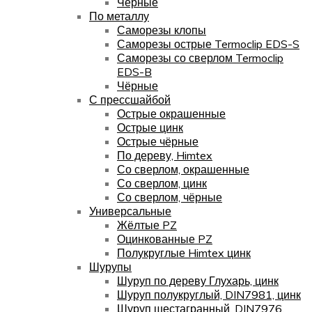
Чёрные
По металлу
Саморезы клопы
Саморезы острые Termoclip EDS-S
Саморезы со сверлом Termoclip
EDS-B
Чёрные
С прессшайбой
Острые окрашенные
Острые цинк
Острые чёрные
По дереву, Himtex
Со сверлом, окрашенные
Со сверлом, цинк
Со сверлом, чёрные
Универсальные
Жёлтые PZ
Оцинкованные PZ
Полукруглые Himtex цинк
Шурупы
Шуруп по дереву Глухарь, цинк
Шуруп полукруглый, DIN7981, цинк
Шуруп шестагранный, DIN7976,