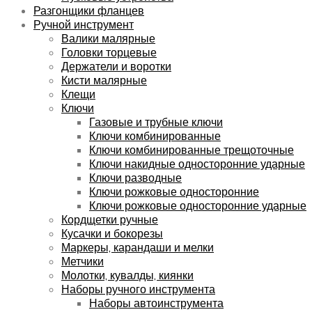
Разгонщики фланцев
Ручной инструмент
Валики малярные
Головки торцевые
Держатели и воротки
Кисти малярные
Клещи
Ключи
Газовые и трубные ключи
Ключи комбинированные
Ключи комбинированные трещоточные
Ключи накидные односторонние ударные
Ключи разводные
Ключи рожковые односторонние
Ключи рожковые односторонние ударные
Кордщетки ручные
Кусачки и бокорезы
Маркеры, карандаши и мелки
Метчики
Молотки, кувалды, киянки
Наборы ручного инструмента
Наборы автоинструмента