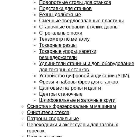
Поворотные столы для станков
Подставки для станков
Резцы долбежные
Сменные твердосплавные пластины
Станочные оправки, втулки, дорны
Строгальные ножи
Тензометр по металлу
Токарные резцы
Токарные упоры, каретки,
резцедержатели
Удлинители станины и доп. оборудование
для токарных станков
Устройство цифровой индикации (УЦИ)
Фрезы и наборы фрез для станков
Цанговые патроны и цанги
Центры станочные
Шлифовальные и заточные круги
Оснастка к фрезеровальным машинам
Очистители стекла
Патроны сверлильные
Переходники и аксессуары для газовых
горелок
Пильные диски