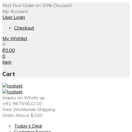
First Five Order on 30% Discount
My Account
User Login
Checkout
My Wishlist
0
₽
0.00
0
item
Cart
Inquiry on Whats up
+91 9874563210
Free Worldwide Shipping
Order Above $100
Today’s Deal
Customer Service