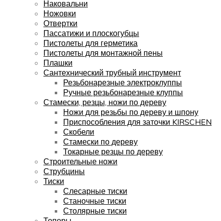
Наковальни
Ножовки
Отвертки
Пассатижи и плоскогубцы
Пистолеты для герметика
Пистолеты для монтажной пены
Плашки
Сантехнический трубный инструмент
Резьбонарезные электроклуппы
Ручные резьбонарезные клуппы
Стамески, резцы, ножи по дереву
Ножи для резьбы по дереву и шпону
Приспособления для заточки KIRSCHEN
Скобели
Стамески по дереву
Токарные резцы по дереву
Строительные ножи
Струбцины
Тиски
Слесарные тиски
Станочные тиски
Столярные тиски
Топоры