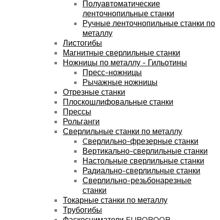
Полуавтоматические
ленточнопильные станки
Ручные ленточнопильные станки по
металлу
Листогибы
Магнитные сверлильные станки
Ножницы по металлу - Гильотины
Пресс-ножницы
Рычажные ножницы
Отрезные станки
Плоскошлифовальные станки
Прессы
Рольганги
Сверлильные станки по металлу
Cверлильно-фрезерные станки
Вертикально-сверлильные станки
Настольные сверлильные станки
Радиально-сверлильные станки
Сверлильно-резьбонарезные
станки
Токарные станки по металлу
Трубогибы
Фаскосниматели EUROBOOR