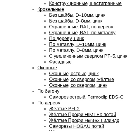
Конструкционные, шестигранные
Кровельные
Без шайбы, D-10мм, цинк
Без шайбы, D-8мм, цинк
Окрашенные, RAL, по дереву
Окрашенные, RAL, по металлу
По дереву, цинк
По металлу, D-10мм, цинк
По металлу, D-8мм, цинк
С увеличенным сверлом PT-5, цинк
Фасадные
Оконные
Оконные, острые, цинк
Оконные, со сверлом, жёлтые
Оконные, со сверлом, цинк
По бетону
Саморез острый, Termoclip EDS-C
По дереву
Жёлтые PH-2
Жёлтые Профи HIMTEX потай
Жёлтые Профи Himtex цилиндр
Саморезы HOBAU потай