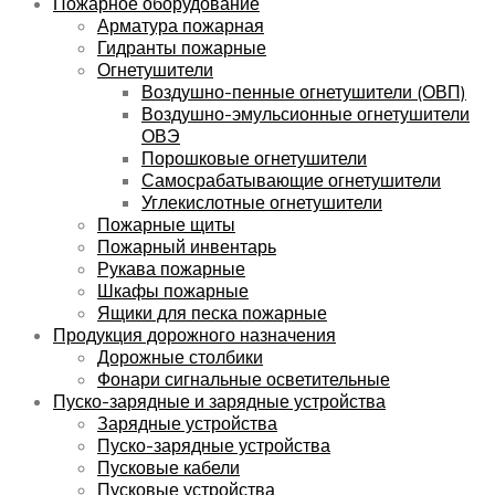
Пожарное оборудование
Арматура пожарная
Гидранты пожарные
Огнетушители
Воздушно-пенные огнетушители (ОВП)
Воздушно-эмульсионные огнетушители
ОВЭ
Порошковые огнетушители
Самосрабатывающие огнетушители
Углекислотные огнетушители
Пожарные щиты
Пожарный инвентарь
Рукава пожарные
Шкафы пожарные
Ящики для песка пожарные
Продукция дорожного назначения
Дорожные столбики
Фонари сигнальные осветительные
Пуско-зарядные и зарядные устройства
Зарядные устройства
Пуско-зарядные устройства
Пусковые кабели
Пусковые устройства