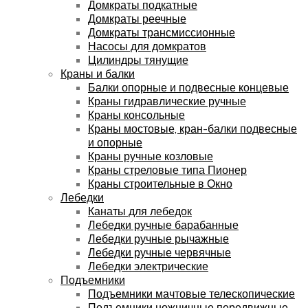
Домкраты подкатные
Домкраты реечные
Домкраты трансмиссионные
Насосы для домкратов
Цилиндры тянущие
Краны и балки
Балки опорные и подвесные концевые
Краны гидравлические ручные
Краны консольные
Краны мостовые, кран-балки подвесные
и опорные
Краны ручные козловые
Краны стреловые типа Пионер
Краны строительные в Окно
Лебедки
Канаты для лебедок
Лебедки ручные барабанные
Лебедки ручные рычажные
Лебедки ручные червячные
Лебедки электрические
Подъемники
Подъемники мачтовые телескопические
Подъемники ножничные передвижные