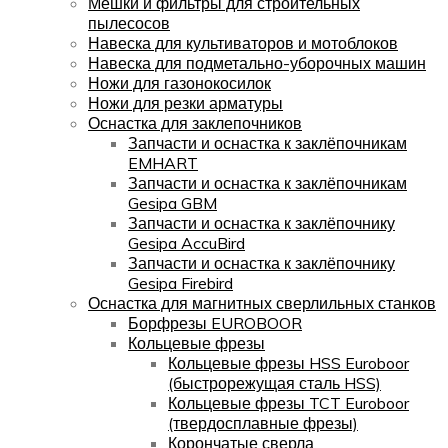
Мешки и фильтры для строительных
пылесосов
Навеска для культиваторов и мотоблоков
Навеска для подметально-уборочных машин
Ножи для газонокосилок
Ножи для резки арматуры
Оснастка для заклепочников
Запчасти и оснастка к заклёпочникам
EMHART
Запчасти и оснастка к заклёпочникам
Gesipa GBM
Запчасти и оснастка к заклёпочнику
Gesipa AccuBird
Запчасти и оснастка к заклёпочнику
Gesipa Firebird
Оснастка для магнитных сверлильных станков
Борфрезы EUROBOOR
Кольцевые фрезы
Кольцевые фрезы HSS Euroboor
(быстрорежущая сталь HSS)
Кольцевые фрезы TCT Euroboor
(твердосплавные фрезы)
Корончатые сверла