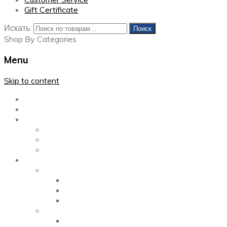
Gift Certificate
Искать:
Поиск
Shop By Categories
Menu
Skip to content
Главная
Каталог
Блог
Left Sidebar
Right Sidebar
Full Width
Media
Gallery
2 Columns
3 Columns
4 Columns
Portfolio
2 Columns