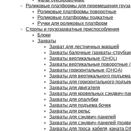
Роликовые платформы для перемещения груза
Роликовые платформы поворотные
Роликовые платформы подкатные
Ручки для роликовых платформ
Стропы и грузозахватные приспособления
Блоки
Захваты
Захват для лестничных маршей
Захваты балочные (захваты-струбци
Захваты вертикальные (DHQL)
Захваты вертикальные поворотные 
Захваты горизонтальные (DHQA)
Захваты для вертикального подъема
Захваты для горизонтального подъе
Захваты для двигателя
Захваты для кровельных сэндвич-па
Захваты для опалубки
Захваты для подъема бочек
Захваты для рельс
Захваты для сэндвич-панелей
Захваты для сэндвич-панелей (подв
Захваты для троса, кабеля, каната D