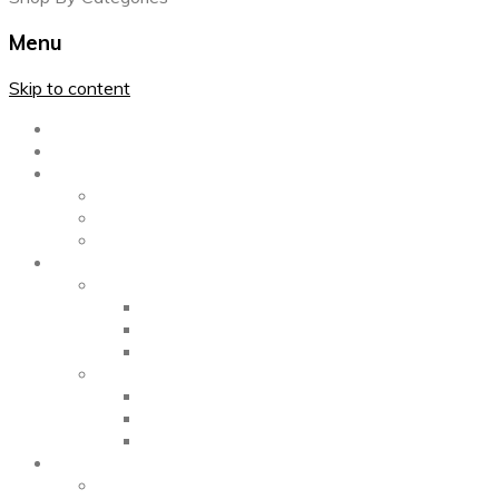
Menu
Skip to content
Главная
Каталог
Блог
Left Sidebar
Right Sidebar
Full Width
Media
Gallery
2 Columns
3 Columns
4 Columns
Portfolio
2 Columns
3 Columns
4 Columns
ShortCode
Shortcode Pages