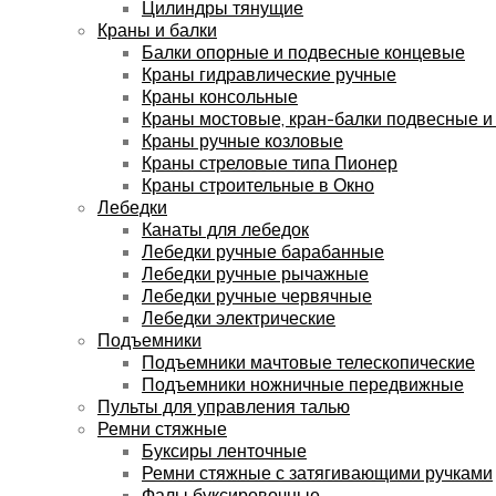
Цилиндры тянущие
Краны и балки
Балки опорные и подвесные концевые
Краны гидравлические ручные
Краны консольные
Краны мостовые, кран-балки подвесные и
Краны ручные козловые
Краны стреловые типа Пионер
Краны строительные в Окно
Лебедки
Канаты для лебедок
Лебедки ручные барабанные
Лебедки ручные рычажные
Лебедки ручные червячные
Лебедки электрические
Подъемники
Подъемники мачтовые телескопические
Подъемники ножничные передвижные
Пульты для управления талью
Ремни стяжные
Буксиры ленточные
Ремни стяжные с затягивающими ручками
Фалы буксировочные