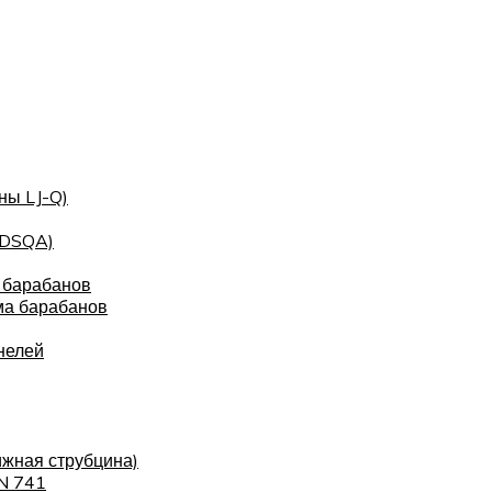
ны LJ-Q)
(DSQA)
 барабанов
ма барабанов
нелей
ижная струбцина)
IN 741