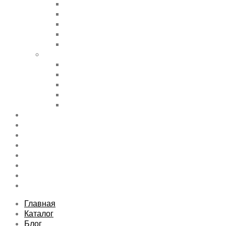
Accordions & Toggles
Buttons
Divider
Progress Bar & Pie Chart
Lists
Shortcode Pages
Services
Tabs
Map & Contact
Message Boxes
Pricing table
Features
Top rated product
Product Category
FAQs Page
Typography
Sitemap
Contact Us
About Us
Главная
Каталог
Блог