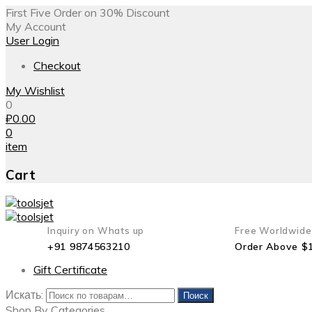
First Five Order on 30% Discount
My Account
User Login
Checkout
My Wishlist
0
₽
0.00
0
item
Cart
Inquiry on Whats up
Free Worldwide
+91 9874563210
Order Above $
Gift Certificate
Искать:
Поиск
Shop By Categories