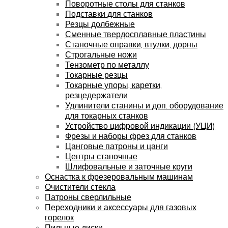
Поворотные столы для станков
Подставки для станков
Резцы долбежные
Сменные твердосплавные пластины
Станочные оправки, втулки, дорны
Строгальные ножи
Тензометр по металлу
Токарные резцы
Токарные упоры, каретки,
резцедержатели
Удлинители станины и доп. оборудование
для токарных станков
Устройство цифровой индикации (УЦИ)
Фрезы и наборы фрез для станков
Цанговые патроны и цанги
Центры станочные
Шлифовальные и заточные круги
Оснастка к фрезеровальным машинам
Очистители стекла
Патроны сверлильные
Переходники и аксессуары для газовых
горелок
Пильные диски