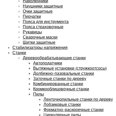
Наколенники
Наушники защитные
Очки защитные
Перчатки
Пояса для инструмента
Пояса страховочные
Рукавицы
Сварочные маски
Щитки защитные
Стабилизаторы напряжения
Станки
Деревообрабатывающие станки
Автоподатчики
Вытяжные установки (стружкоотсосы)
Долбежно-пазовальные станки
Заточные станки по дереву
Комбинированные станки
Кромкооблицовочные станки
Пилы
Ленточнопильные станки по дереву
Лобзиковые станки
Форматно-раскроечные станки
Циркулярные пилы