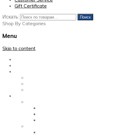
Gift Certificate
Искать:
Поиск
Shop By Categories
Menu
Skip to content
Главная
Каталог
Блог
Left Sidebar
Right Sidebar
Full Width
Media
Gallery
2 Columns
3 Columns
4 Columns
Portfolio
2 Columns