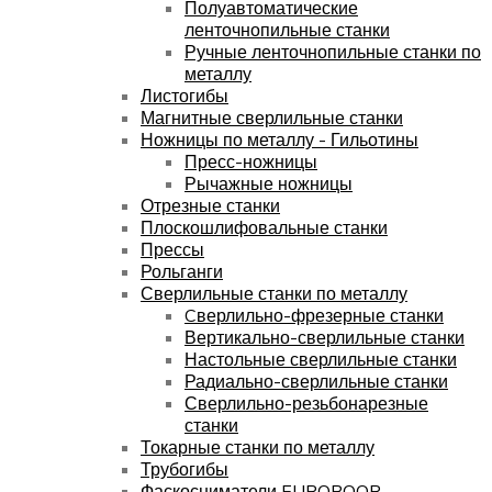
Полуавтоматические
ленточнопильные станки
Ручные ленточнопильные станки по
металлу
Листогибы
Магнитные сверлильные станки
Ножницы по металлу - Гильотины
Пресс-ножницы
Рычажные ножницы
Отрезные станки
Плоскошлифовальные станки
Прессы
Рольганги
Сверлильные станки по металлу
Cверлильно-фрезерные станки
Вертикально-сверлильные станки
Настольные сверлильные станки
Радиально-сверлильные станки
Сверлильно-резьбонарезные
станки
Токарные станки по металлу
Трубогибы
Фаскосниматели EUROBOOR