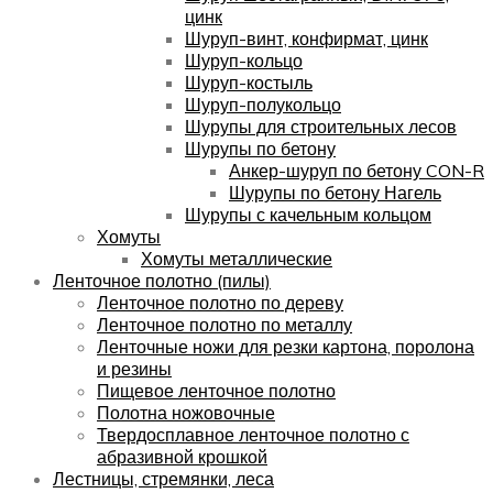
цинк
Шуруп-винт, конфирмат, цинк
Шуруп-кольцо
Шуруп-костыль
Шуруп-полукольцо
Шурупы для строительных лесов
Шурупы по бетону
Анкер-шуруп по бетону CON-R
Шурупы по бетону Нагель
Шурупы с качельным кольцом
Хомуты
Хомуты металлические
Ленточное полотно (пилы)
Ленточное полотно по дереву
Ленточное полотно по металлу
Ленточные ножи для резки картона, поролона
и резины
Пищевое ленточное полотно
Полотна ножовочные
Твердосплавное ленточное полотно с
абразивной крошкой
Лестницы, стремянки, леса