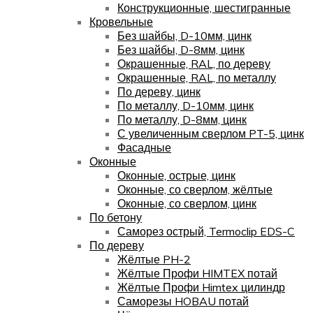
Конструкционные, шестигранные
Кровельные
Без шайбы, D-10мм, цинк
Без шайбы, D-8мм, цинк
Окрашенные, RAL, по дереву
Окрашенные, RAL, по металлу
По дереву, цинк
По металлу, D-10мм, цинк
По металлу, D-8мм, цинк
С увеличенным сверлом PT-5, цинк
Фасадные
Оконные
Оконные, острые, цинк
Оконные, со сверлом, жёлтые
Оконные, со сверлом, цинк
По бетону
Саморез острый, Termoclip EDS-C
По дереву
Жёлтые PH-2
Жёлтые Профи HIMTEX потай
Жёлтые Профи Himtex цилиндр
Саморезы HOBAU потай