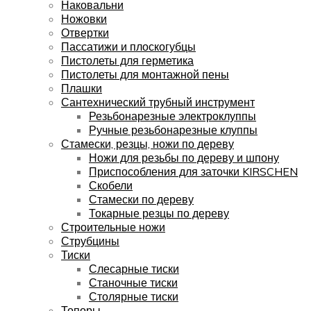
Наковальни
Ножовки
Отвертки
Пассатижи и плоскогубцы
Пистолеты для герметика
Пистолеты для монтажной пены
Плашки
Сантехнический трубный инструмент
Резьбонарезные электроклуппы
Ручные резьбонарезные клуппы
Стамески, резцы, ножи по дереву
Ножи для резьбы по дереву и шпону
Приспособления для заточки KIRSCHEN
Скобели
Стамески по дереву
Токарные резцы по дереву
Строительные ножи
Струбцины
Тиски
Слесарные тиски
Станочные тиски
Столярные тиски
Топоры