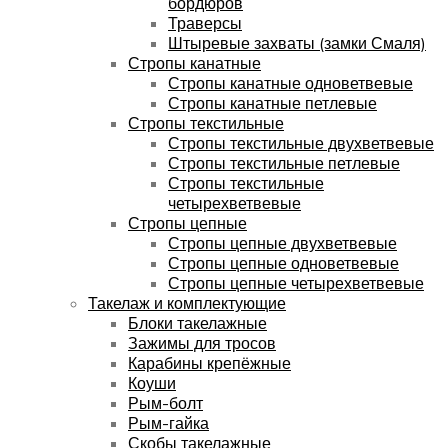
бордюров
Траверсы
Штыревые захваты (замки Смаля)
Стропы канатные
Стропы канатные одноветвевые
Стропы канатные петлевые
Стропы текстильные
Стропы текстильные двухветвевые
Стропы текстильные петлевые
Стропы текстильные
четырехветвевые
Стропы цепные
Стропы цепные двухветвевые
Стропы цепные одноветвевые
Стропы цепные четырехветвевые
Такелаж и комплектующие
Блоки такелажные
Зажимы для тросов
Карабины крепёжные
Коуши
Рым-болт
Рым-гайка
Скобы такелажные