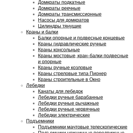
Домкраты подкатные
Домкраты реечные
Домкраты трансмиссионные
Насосы для домкратов
Цилиндры тянущие
Краны и балки
Балки опорные и подвесные концевые
Краны гидравлические ручные
Краны консольные
Краны мостовые, кран-балки подвесные
и опорные
Краны ручные козловые
Краны стреловые типа Пионер
Краны строительные в Окно
Лебедки
Канаты для лебедок
Лебедки ручные барабанные
Лебедки ручные рычажные
Лебедки ручные червячные
Лебедки электрические
Подъемники
Подъемники мачтовые телескопические
Подъемники ножничные передвижные