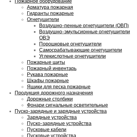
Пожарное оборудование
Арматура пожарная
Гидранты пожарные
Огнетушители
Воздушно-пенные огнетушители (ОВП)
Воздушно-эмульсионные огнетушители
ОВЭ
Порошковые огнетушители
Самосрабатывающие огнетушители
Углекислотные огнетушители
Пожарные щиты
Пожарный инвентарь
Рукава пожарные
Шкафы пожарные
Ящики для песка пожарные
Продукция дорожного назначения
Дорожные столбики
Фонари сигнальные осветительные
Пуско-зарядные и зарядные устройства
Зарядные устройства
Пуско-зарядные устройства
Пусковые кабели
Пусковые устройства