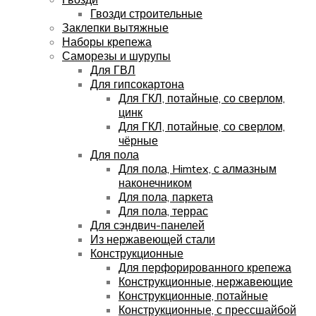
Гвозди строительные
Заклепки вытяжные
Наборы крепежа
Саморезы и шурупы
Для ГВЛ
Для гипсокартона
Для ГКЛ, потайные, со сверлом,
цинк
Для ГКЛ, потайные, со сверлом,
чёрные
Для пола
Для пола, Himtex, с алмазным
наконечником
Для пола, паркета
Для пола, террас
Для сэндвич-панелей
Из нержавеющей стали
Конструкционные
Для перфорированного крепежа
Конструкционные, нержавеющие
Конструкционные, потайные
Конструкционные, с прессшайбой