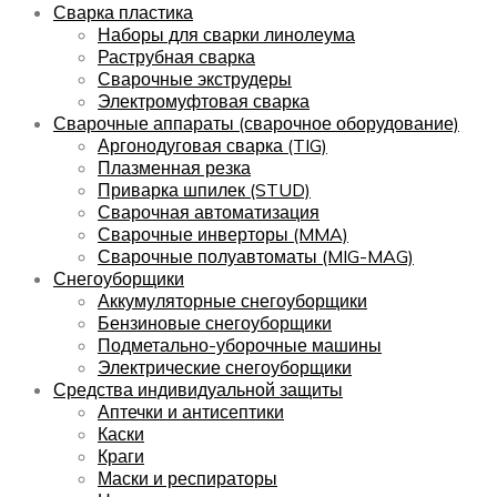
Сварка пластика
Наборы для сварки линолеума
Раструбная сварка
Сварочные экструдеры
Электромуфтовая сварка
Сварочные аппараты (сварочное оборудование)
Аргонодуговая сварка (TIG)
Плазменная резка
Приварка шпилек (STUD)
Сварочная автоматизация
Сварочные инверторы (MMA)
Сварочные полуавтоматы (MIG-MAG)
Снегоуборщики
Аккумуляторные снегоуборщики
Бензиновые снегоуборщики
Подметально-уборочные машины
Электрические снегоуборщики
Средства индивидуальной защиты
Аптечки и антисептики
Каски
Краги
Маски и респираторы