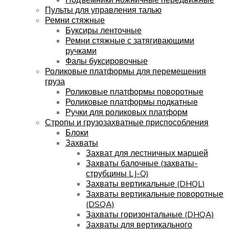
Пульты для управления талью
Ремни стяжные
Буксиры ленточные
Ремни стяжные с затягивающими
ручками
Фалы буксировочные
Роликовые платформы для перемещения
груза
Роликовые платформы поворотные
Роликовые платформы подкатные
Ручки для роликовых платформ
Стропы и грузозахватные приспособления
Блоки
Захваты
Захват для лестничных маршей
Захваты балочные (захваты-
струбцины LJ-Q)
Захваты вертикальные (DHQL)
Захваты вертикальные поворотные
(DSQA)
Захваты горизонтальные (DHQA)
Захваты для вертикального