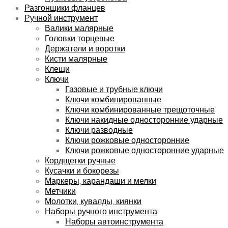
Разгонщики фланцев
Ручной инструмент
Валики малярные
Головки торцевые
Держатели и воротки
Кисти малярные
Клещи
Ключи
Газовые и трубные ключи
Ключи комбинированные
Ключи комбинированные трещоточные
Ключи накидные односторонние ударные
Ключи разводные
Ключи рожковые односторонние
Ключи рожковые односторонние ударные
Кордщетки ручные
Кусачки и бокорезы
Маркеры, карандаши и мелки
Метчики
Молотки, кувалды, киянки
Наборы ручного инструмента
Наборы автоинструмента