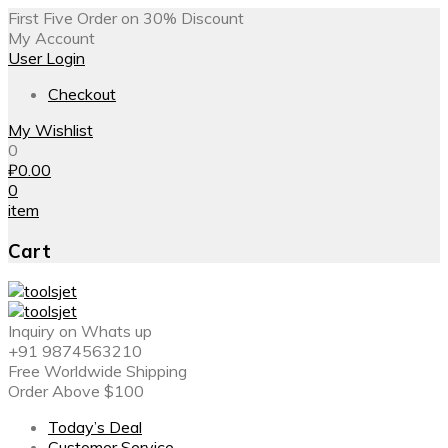
First Five Order on 30% Discount
My Account
User Login
Checkout
My Wishlist
0
₽
0.00
0
item
Cart
Inquiry on Whats up
+91 9874563210
Free Worldwide Shipping
Order Above $100
Today’s Deal
Customer Service