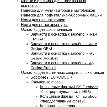
Мешки и фильтры для строительных
пылесосов
Навеска для культиваторов и мотоблоков
Навеска для подметально-уборочных машин
Ножи для газонокосилок
Ножи для резки арматуры
Оснастка для заклепочников
Запчасти и оснастка к заклёпочникам
EMHART
Запчасти и оснастка к заклёпочникам
Gesipa GBM
Запчасти и оснастка к заклёпочнику
Gesipa AccuBird
Запчасти и оснастка к заклёпочнику
Gesipa Firebird
Оснастка для магнитных сверлильных станков
Борфрезы EUROBOOR
Кольцевые фрезы
Кольцевые фрезы HSS Euroboor
(быстрорежущая сталь HSS)
Кольцевые фрезы TCT Euroboor
(твердосплавные фрезы)
Корончатые сверла