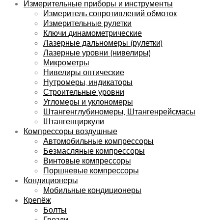
Измерительные приборы и инструменты
Измеритель сопротивлений обмоток
Измерительные рулетки
Ключи динамометрические
Лазерные дальномеры (рулетки)
Лазерные уровни (нивелиры)
Микрометры
Нивелиры оптические
Нутромеры, индикаторы
Строительные уровни
Угломеры и уклономеры
Штангенглубиномеры, Штангенрейсмасы
Штангенциркули
Компрессоры воздушные
Автомобильные компрессоры
Безмасляные компрессоры
Винтовые компрессоры
Поршневые компрессоры
Кондиционеры
Мобильные кондиционеры
Крепёж
Болты
Гвозди