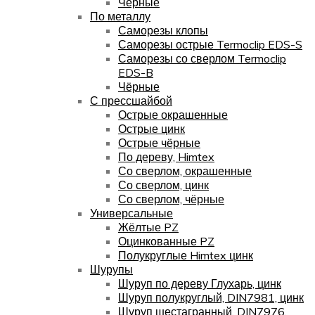
Чёрные
По металлу
Саморезы клопы
Саморезы острые Termoclip EDS-S
Саморезы со сверлом Termoclip
EDS-B
Чёрные
С прессшайбой
Острые окрашенные
Острые цинк
Острые чёрные
По дереву, Himtex
Со сверлом, окрашенные
Со сверлом, цинк
Со сверлом, чёрные
Универсальные
Жёлтые PZ
Оцинкованные PZ
Полукруглые Himtex цинк
Шурупы
Шуруп по дереву Глухарь, цинк
Шуруп полукруглый, DIN7981, цинк
Шуруп шестагранный, DIN7976,