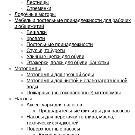
Лестницы
Стремянки
Лодочные моторы
Мебель и постельные принадлежности для рабочих
и общежитий
Вешалки
Кровати
Постельные принадлежности
Стулья, табуреты
Уличные щетки для обуви
Этажерки, полки для обуви, банкетки
Мотопомпы
Мотопомпы для грязной воды
Мотопомпы для чистой и слабозагрязнённой
воды
Пожарные (высоконапорные) мотопомпы
Насосы
Аксессуары для насосов
Предварительные фильтры для насосов
Насосы для перекачки топлива, масла,
технических жидкостей
Поверхностные насосы
Вихревые насосы