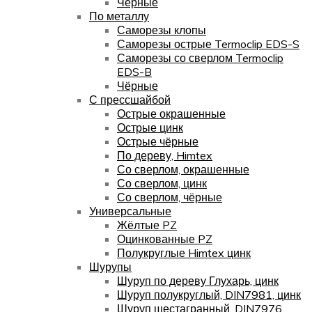
Чёрные
По металлу
Саморезы клопы
Саморезы острые Termoclip EDS-S
Саморезы со сверлом Termoclip
EDS-B
Чёрные
С прессшайбой
Острые окрашенные
Острые цинк
Острые чёрные
По дереву, Himtex
Со сверлом, окрашенные
Со сверлом, цинк
Со сверлом, чёрные
Универсальные
Жёлтые PZ
Оцинкованные PZ
Полукруглые Himtex цинк
Шурупы
Шуруп по дереву Глухарь, цинк
Шуруп полукруглый, DIN7981, цинк
Шуруп шестагранный, DIN7976,