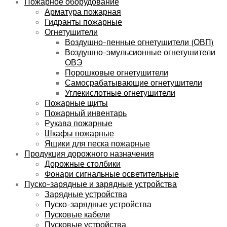
Пожарное оборудование
Арматура пожарная
Гидранты пожарные
Огнетушители
Воздушно-пенные огнетушители (ОВП)
Воздушно-эмульсионные огнетушители
ОВЭ
Порошковые огнетушители
Самосрабатывающие огнетушители
Углекислотные огнетушители
Пожарные щиты
Пожарный инвентарь
Рукава пожарные
Шкафы пожарные
Ящики для песка пожарные
Продукция дорожного назначения
Дорожные столбики
Фонари сигнальные осветительные
Пуско-зарядные и зарядные устройства
Зарядные устройства
Пуско-зарядные устройства
Пусковые кабели
Пусковые устройства