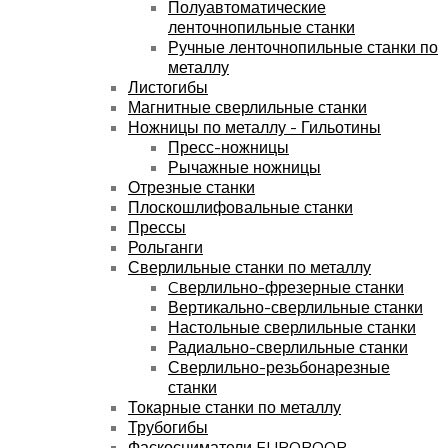
Полуавтоматические
ленточнопильные станки
Ручные ленточнопильные станки по
металлу
Листогибы
Магнитные сверлильные станки
Ножницы по металлу - Гильотины
Пресс-ножницы
Рычажные ножницы
Отрезные станки
Плоскошлифовальные станки
Прессы
Рольганги
Сверлильные станки по металлу
Cверлильно-фрезерные станки
Вертикально-сверлильные станки
Настольные сверлильные станки
Радиально-сверлильные станки
Сверлильно-резьбонарезные
станки
Токарные станки по металлу
Трубогибы
Фаскосниматели EUROBOOR