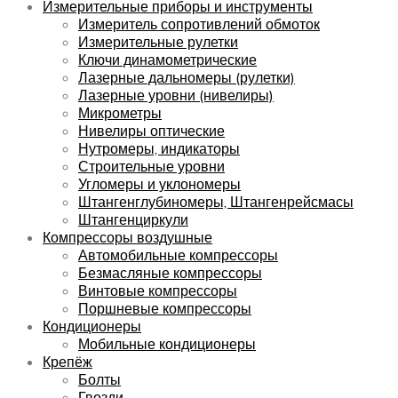
Измерительные приборы и инструменты
Измеритель сопротивлений обмоток
Измерительные рулетки
Ключи динамометрические
Лазерные дальномеры (рулетки)
Лазерные уровни (нивелиры)
Микрометры
Нивелиры оптические
Нутромеры, индикаторы
Строительные уровни
Угломеры и уклономеры
Штангенглубиномеры, Штангенрейсмасы
Штангенциркули
Компрессоры воздушные
Автомобильные компрессоры
Безмасляные компрессоры
Винтовые компрессоры
Поршневые компрессоры
Кондиционеры
Мобильные кондиционеры
Крепёж
Болты
Гвозди