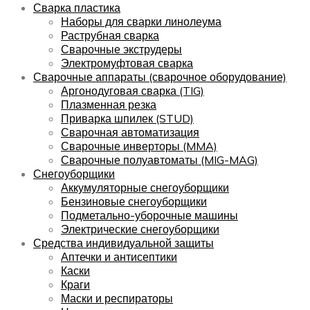
Сварка пластика
Наборы для сварки линолеума
Раструбная сварка
Сварочные экструдеры
Электромуфтовая сварка
Сварочные аппараты (сварочное оборудование)
Аргонодуговая сварка (TIG)
Плазменная резка
Приварка шпилек (STUD)
Сварочная автоматизация
Сварочные инверторы (MMA)
Сварочные полуавтоматы (MIG-MAG)
Снегоуборщики
Аккумуляторные снегоуборщики
Бензиновые снегоуборщики
Подметально-уборочные машины
Электрические снегоуборщики
Средства индивидуальной защиты
Аптечки и антисептики
Каски
Краги
Маски и респираторы