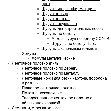
цинк
Шуруп-винт, конфирмат, цинк
Шуруп-кольцо
Шуруп-костыль
Шуруп-полукольцо
Шурупы для строительных лесов
Шурупы по бетону
Анкер-шуруп по бетону CON-R
Шурупы по бетону Нагель
Шурупы с качельным кольцом
Хомуты
Хомуты металлические
Ленточное полотно (пилы)
Ленточное полотно по дереву
Ленточное полотно по металлу
Ленточные ножи для резки картона, поролона
и резины
Пищевое ленточное полотно
Полотна ножовочные
Твердосплавное ленточное полотно с
абразивной крошкой
Лестницы, стремянки, леса