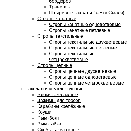
бордюров
Траверсы
Штыревые захваты (замки Смаля)
Стропы канатные
Стропы канатные одноветвевые
Стропы канатные петлевые
Стропы текстильные
Стропы текстильные двухветвевые
Стропы текстильные петлевые
Стропы текстильные
четырехветвевые
Стропы цепные
Стропы цепные двухветвевые
Стропы цепные одноветвевые
Стропы цепные четырехветвевые
Такелаж и комплектующие
Блоки такелажные
Зажимы для тросов
Карабины крепёжные
Коуши
Рым-болт
Рым-гайка
Скобы такелажные