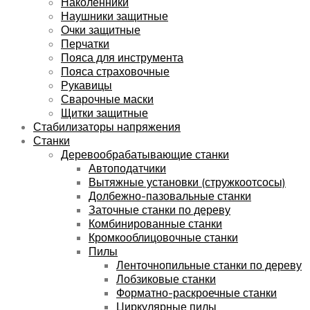
Наколенники
Наушники защитные
Очки защитные
Перчатки
Пояса для инструмента
Пояса страховочные
Рукавицы
Сварочные маски
Щитки защитные
Стабилизаторы напряжения
Станки
Деревообрабатывающие станки
Автоподатчики
Вытяжные установки (стружкоотсосы)
Долбежно-пазовальные станки
Заточные станки по дереву
Комбинированные станки
Кромкооблицовочные станки
Пилы
Ленточнопильные станки по дереву
Лобзиковые станки
Форматно-раскроечные станки
Циркулярные пилы