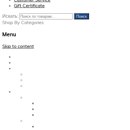
Gift Certificate
Искать:
Поиск
Shop By Categories
Menu
Skip to content
Главная
Каталог
Блог
Left Sidebar
Right Sidebar
Full Width
Media
Gallery
2 Columns
3 Columns
4 Columns
Portfolio
2 Columns