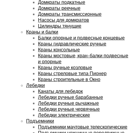
Домкраты подкатные
Домкраты реечные
Домкраты трансмиссионные
Насосы для домкратов
Цилиндры тянущие
Краны и балки
Балки опорные и подвесные концевые
Краны гидравлические ручные
Краны консольные
Краны мостовые, кран-балки подвесные
и опорные
Краны ручные козловые
Краны стреловые типа Пионер
Краны строительные в Окно
Лебедки
Канаты для лебедок
Лебедки ручные барабанные
Лебедки ручные рычажные
Лебедки ручные червячные
Лебедки электрические
Подъемники
Подъемники мачтовые телескопические
Подъемники ножничные передвижные