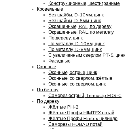
Конструкционные, шестигранные
Кровельные
Без шайбы, D-10мм, цинк
Без шайбы, D-8мм, цинк
Окрашенные, RAL, по дереву
Окрашенные, RAL, по металлу
По дереву, цинк
По металлу, D-10мм, цинк
По металлу, D-8мм, цинк
С увеличенным сверлом PT-5, цинк
Фасадные
Оконные
Оконные, острые, цинк
Оконные, со сверлом, жёлтые
Оконные, со сверлом, цинк
По бетону
Саморез острый, Termoclip EDS-C
По дереву
Жёлтые PH-2
Жёлтые Профи HIMTEX потай
Жёлтые Профи Himtex цилиндр
Саморезы HOBAU потай