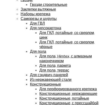
Гвозди строительные
Заклепки вытяжные
Наборы крепежа
Саморезы и шурупы
Для ГВЛ
Для гипсокартона
Для ГКЛ, потайные, со сверлом,
цинк
Для ГКЛ, потайные, со сверлом,
чёрные
Для пола
Для пола, Himtex, с алмазным
наконечником
Для пола, паркета
Для пола, террас
Для сэндвич-панелей
Из нержавеющей стали
Конструкционные
Для перфорированного крепежа
Конструкционные, нержавеющие
Конструкционные, потайные
Конструкционные, с прессшайбой