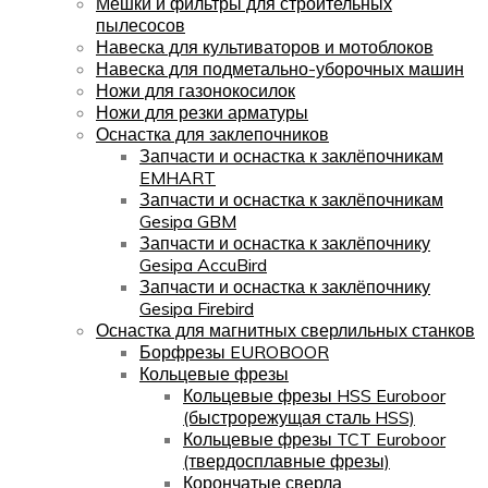
Мешки и фильтры для строительных
пылесосов
Навеска для культиваторов и мотоблоков
Навеска для подметально-уборочных машин
Ножи для газонокосилок
Ножи для резки арматуры
Оснастка для заклепочников
Запчасти и оснастка к заклёпочникам
EMHART
Запчасти и оснастка к заклёпочникам
Gesipa GBM
Запчасти и оснастка к заклёпочнику
Gesipa AccuBird
Запчасти и оснастка к заклёпочнику
Gesipa Firebird
Оснастка для магнитных сверлильных станков
Борфрезы EUROBOOR
Кольцевые фрезы
Кольцевые фрезы HSS Euroboor
(быстрорежущая сталь HSS)
Кольцевые фрезы TCT Euroboor
(твердосплавные фрезы)
Корончатые сверла