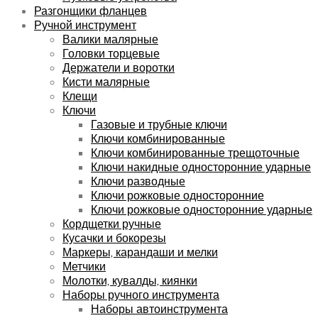
Разгонщики фланцев
Ручной инструмент
Валики малярные
Головки торцевые
Держатели и воротки
Кисти малярные
Клещи
Ключи
Газовые и трубные ключи
Ключи комбинированные
Ключи комбинированные трещоточные
Ключи накидные односторонние ударные
Ключи разводные
Ключи рожковые односторонние
Ключи рожковые односторонние ударные
Кордщетки ручные
Кусачки и бокорезы
Маркеры, карандаши и мелки
Метчики
Молотки, кувалды, киянки
Наборы ручного инструмента
Наборы автоинструмента