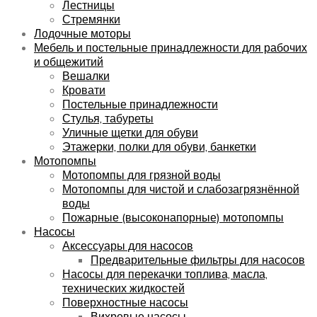
Лестницы
Стремянки
Лодочные моторы
Мебель и постельные принадлежности для рабочих
и общежитий
Вешалки
Кровати
Постельные принадлежности
Стулья, табуреты
Уличные щетки для обуви
Этажерки, полки для обуви, банкетки
Мотопомпы
Мотопомпы для грязной воды
Мотопомпы для чистой и слабозагрязнённой
воды
Пожарные (высоконапорные) мотопомпы
Насосы
Аксессуары для насосов
Предварительные фильтры для насосов
Насосы для перекачки топлива, масла,
технических жидкостей
Поверхностные насосы
Вихревые насосы