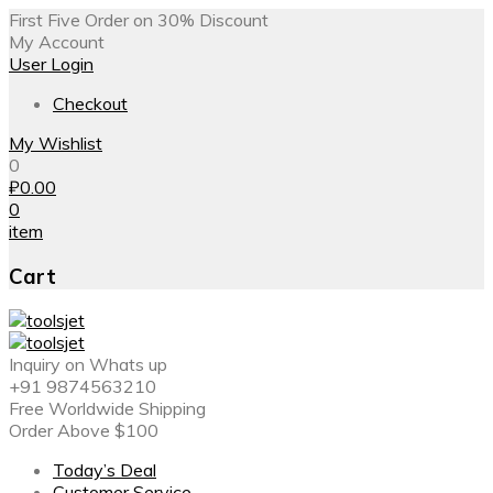
First Five Order on 30% Discount
My Account
User Login
Checkout
My Wishlist
0
₽
0.00
0
item
Cart
Inquiry on Whats up
+91 9874563210
Free Worldwide Shipping
Order Above $100
Today’s Deal
Customer Service