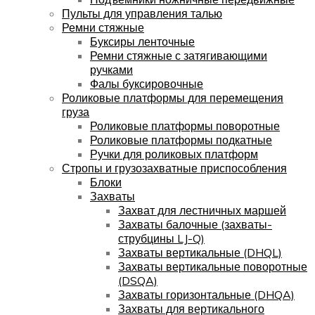
Пульты для управления талью
Ремни стяжные
Буксиры ленточные
Ремни стяжные с затягивающими
ручками
Фалы буксировочные
Роликовые платформы для перемещения
груза
Роликовые платформы поворотные
Роликовые платформы подкатные
Ручки для роликовых платформ
Стропы и грузозахватные приспособления
Блоки
Захваты
Захват для лестничных маршей
Захваты балочные (захваты-
струбцины LJ-Q)
Захваты вертикальные (DHQL)
Захваты вертикальные поворотные
(DSQA)
Захваты горизонтальные (DHQA)
Захваты для вертикального