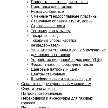
Поворотные столы для станков
Подставки для станков
Резцы долбежные
Сменные твердосплавные пластины
Станочные оправки, втулки, дорны
Строгальные ножи
Тензометр по металлу
Токарные резцы
Токарные упоры, каретки,
резцедержатели
Удлинители станины и доп. оборудование
для токарных станков
Устройство цифровой индикации (УЦИ)
Фрезы и наборы фрез для станков
Цанговые патроны и цанги
Центры станочные
Шлифовальные и заточные круги
Оснастка к фрезеровальным машинам
Очистители стекла
Патроны сверлильные
Переходники и аксессуары для газовых
горелок
Пильные диски