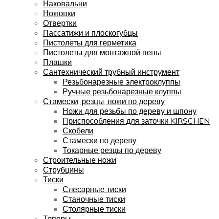
Наковальни
Ножовки
Отвертки
Пассатижи и плоскогубцы
Пистолеты для герметика
Пистолеты для монтажной пены
Плашки
Сантехнический трубный инструмент
Резьбонарезные электроклуппы
Ручные резьбонарезные клуппы
Стамески, резцы, ножи по дереву
Ножи для резьбы по дереву и шпону
Приспособления для заточки KIRSCHEN
Скобели
Стамески по дереву
Токарные резцы по дереву
Строительные ножи
Струбцины
Тиски
Слесарные тиски
Станочные тиски
Столярные тиски
Топоры