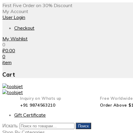
First Five Order on 30% Discount
My Account
User Login
Checkout
My Wishlist
0
₽
0.00
0
item
Cart
Inquiry on Whats up
Free Worldwide
+91 9874563210
Order Above $
Gift Certificate
Искать:
Поиск
Shop By Categories