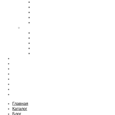
Accordions & Toggles
Buttons
Divider
Progress Bar & Pie Chart
Lists
Shortcode Pages
Services
Tabs
Map & Contact
Message Boxes
Pricing table
Features
Top rated product
Product Category
FAQs Page
Typography
Sitemap
Contact Us
About Us
Главная
Каталог
Блог