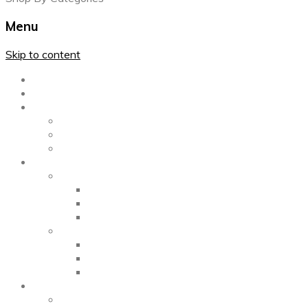
Menu
Skip to content
Главная
Каталог
Блог
Left Sidebar
Right Sidebar
Full Width
Media
Gallery
2 Columns
3 Columns
4 Columns
Portfolio
2 Columns
3 Columns
4 Columns
ShortCode
Shortcode Pages