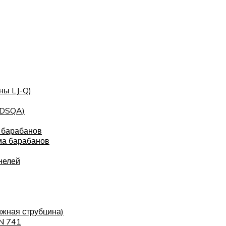
ны LJ-Q)
(DSQA)
 барабанов
ма барабанов
нелей
ижная струбцина)
IN 741