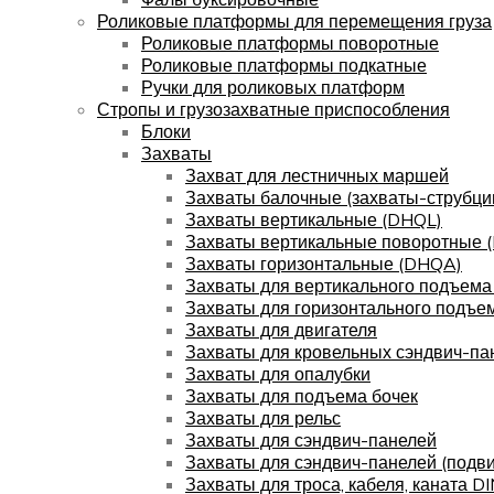
Роликовые платформы для перемещения груза
Роликовые платформы поворотные
Роликовые платформы подкатные
Ручки для роликовых платформ
Стропы и грузозахватные приспособления
Блоки
Захваты
Захват для лестничных маршей
Захваты балочные (захваты-струбци
Захваты вертикальные (DHQL)
Захваты вертикальные поворотные 
Захваты горизонтальные (DHQA)
Захваты для вертикального подъема
Захваты для горизонтального подъе
Захваты для двигателя
Захваты для кровельных сэндвич-па
Захваты для опалубки
Захваты для подъема бочек
Захваты для рельс
Захваты для сэндвич-панелей
Захваты для сэндвич-панелей (подв
Захваты для троса, кабеля, каната D