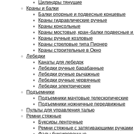
Цилиндры тянущие
Краны и балки
Балки опорные и подвесные концевые
Краны гидравлические ручные
Краны консольные
Краны мостовые, кран-балки подвесные и
Краны ручные козловые
Краны стреловые типа Пионер
Краны строительные в Окно
Лебедки
Канаты для лебедок
Лебедки ручные барабанные
Лебедки ручные рычажные
Лебедки ручные червячные
Лебедки электрические
Подъемники
Подъемники мачтовые телескопические
Подъемники ножничные передвижные
Пульты для управления талью
Ремни стяжные
Буксиры ленточные
Ремни стяжные с затягивающими ручками
Фалы буксировочные