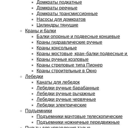
Домкраты подкатные
Домкраты реечные
Домкраты трансмиссионные
Насосы для домкратов
Цилиндры тянущие
Краны и балки
Балки опорные и подвесные концевые
Краны гидравлические ручные
Краны консольные
Краны мостовые, кран-балки подвесные и
Краны ручные козловые
Краны стреловые типа Пионер
Краны строительные в Окно
Лебедки
Канаты для лебедок
Лебедки ручные барабанные
Лебедки ручные рычажные
Лебедки ручные червячные
Лебедки электрические
Подъемники
Подъемники мачтовые телескопические
Подъемники ножничные передвижные
Пульты для управления талью