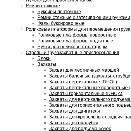
Ремни стяжные
Буксиры ленточные
Ремни стяжные с затягивающими ручками
Фалы буксировочные
Роликовые платформы для перемещения груза
Роликовые платформы поворотные
Роликовые платформы подкатные
Ручки для роликовых платформ
Стропы и грузозахватные приспособления
Блоки
Захваты
Захват для лестничных маршей
Захваты балочные (захваты-струбци
Захваты вертикальные (DHQL)
Захваты вертикальные поворотные 
Захваты горизонтальные (DHQA)
Захваты для вертикального подъема
Захваты для горизонтального подъе
Захваты для двигателя
Захваты для кровельных сэндвич-па
Захваты для опалубки
Захваты для подъема бочек