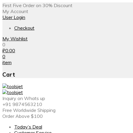
First Five Order on 30% Discount
My Account
User Login
Checkout
My Wishlist
0
₽
0.00
0
item
Cart
Inquiry on Whats up
+91 9874563210
Free Worldwide Shipping
Order Above $100
Today’s Deal
Customer Service