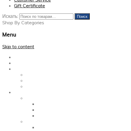
Gift Certificate
Искать:
Поиск
Shop By Categories
Menu
Skip to content
Главная
Каталог
Блог
Left Sidebar
Right Sidebar
Full Width
Media
Gallery
2 Columns
3 Columns
4 Columns
Portfolio
2 Columns