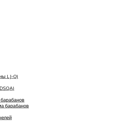
ны LJ-Q)
(DSQA)
 барабанов
ма барабанов
нелей