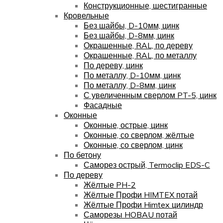
Конструкционные, шестигранные
Кровельные
Без шайбы, D-10мм, цинк
Без шайбы, D-8мм, цинк
Окрашенные, RAL, по дереву
Окрашенные, RAL, по металлу
По дереву, цинк
По металлу, D-10мм, цинк
По металлу, D-8мм, цинк
С увеличенным сверлом PT-5, цинк
Фасадные
Оконные
Оконные, острые, цинк
Оконные, со сверлом, жёлтые
Оконные, со сверлом, цинк
По бетону
Саморез острый, Termoclip EDS-C
По дереву
Жёлтые PH-2
Жёлтые Профи HIMTEX потай
Жёлтые Профи Himtex цилиндр
Саморезы HOBAU потай