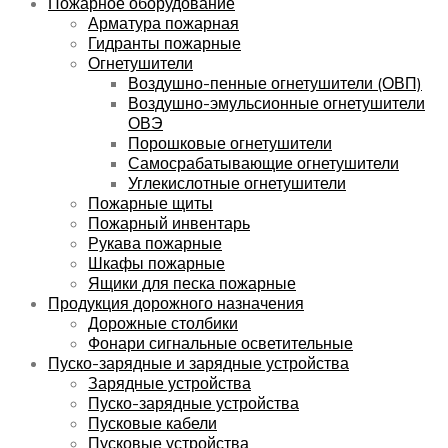
Пожарное оборудование
Арматура пожарная
Гидранты пожарные
Огнетушители
Воздушно-пенные огнетушители (ОВП)
Воздушно-эмульсионные огнетушители
ОВЭ
Порошковые огнетушители
Самосрабатывающие огнетушители
Углекислотные огнетушители
Пожарные щиты
Пожарный инвентарь
Рукава пожарные
Шкафы пожарные
Ящики для песка пожарные
Продукция дорожного назначения
Дорожные столбики
Фонари сигнальные осветительные
Пуско-зарядные и зарядные устройства
Зарядные устройства
Пуско-зарядные устройства
Пусковые кабели
Пусковые устройства