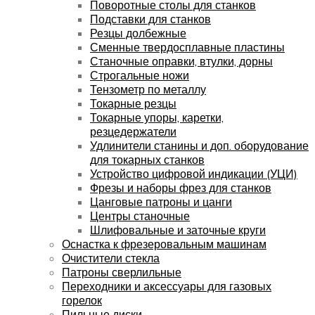
Поворотные столы для станков
Подставки для станков
Резцы долбежные
Сменные твердосплавные пластины
Станочные оправки, втулки, дорны
Строгальные ножи
Тензометр по металлу
Токарные резцы
Токарные упоры, каретки,
резцедержатели
Удлинители станины и доп. оборудование
для токарных станков
Устройство цифровой индикации (УЦИ)
Фрезы и наборы фрез для станков
Цанговые патроны и цанги
Центры станочные
Шлифовальные и заточные круги
Оснастка к фрезеровальным машинам
Очистители стекла
Патроны сверлильные
Переходники и аксессуары для газовых
горелок
Пильные диски