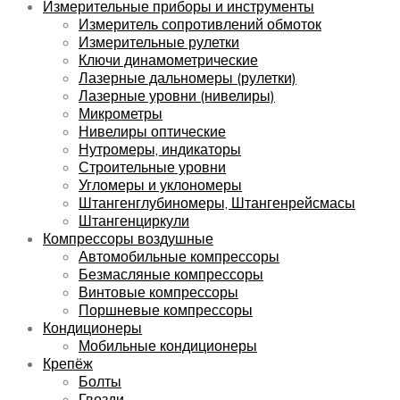
Измерительные приборы и инструменты
Измеритель сопротивлений обмоток
Измерительные рулетки
Ключи динамометрические
Лазерные дальномеры (рулетки)
Лазерные уровни (нивелиры)
Микрометры
Нивелиры оптические
Нутромеры, индикаторы
Строительные уровни
Угломеры и уклономеры
Штангенглубиномеры, Штангенрейсмасы
Штангенциркули
Компрессоры воздушные
Автомобильные компрессоры
Безмасляные компрессоры
Винтовые компрессоры
Поршневые компрессоры
Кондиционеры
Мобильные кондиционеры
Крепёж
Болты
Гвозди