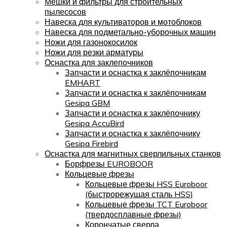
Мешки и фильтры для строительных
пылесосов
Навеска для культиваторов и мотоблоков
Навеска для подметально-уборочных машин
Ножи для газонокосилок
Ножи для резки арматуры
Оснастка для заклепочников
Запчасти и оснастка к заклёпочникам
EMHART
Запчасти и оснастка к заклёпочникам
Gesipa GBM
Запчасти и оснастка к заклёпочнику
Gesipa AccuBird
Запчасти и оснастка к заклёпочнику
Gesipa Firebird
Оснастка для магнитных сверлильных станков
Борфрезы EUROBOOR
Кольцевые фрезы
Кольцевые фрезы HSS Euroboor
(быстрорежущая сталь HSS)
Кольцевые фрезы TCT Euroboor
(твердосплавные фрезы)
Корончатые сверла