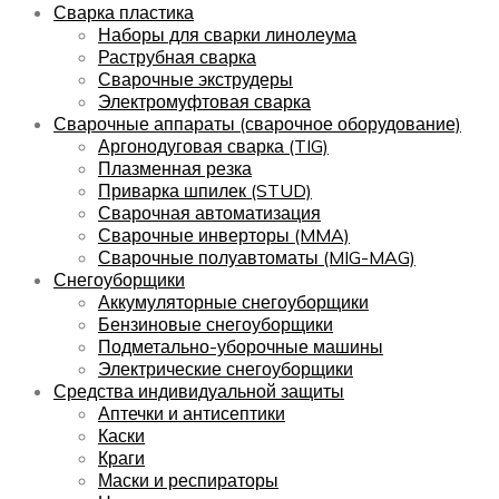
Сварка пластика
Наборы для сварки линолеума
Раструбная сварка
Сварочные экструдеры
Электромуфтовая сварка
Сварочные аппараты (сварочное оборудование)
Аргонодуговая сварка (TIG)
Плазменная резка
Приварка шпилек (STUD)
Сварочная автоматизация
Сварочные инверторы (MMA)
Сварочные полуавтоматы (MIG-MAG)
Снегоуборщики
Аккумуляторные снегоуборщики
Бензиновые снегоуборщики
Подметально-уборочные машины
Электрические снегоуборщики
Средства индивидуальной защиты
Аптечки и антисептики
Каски
Краги
Маски и респираторы