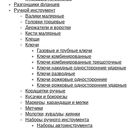
Разгонщики фланцев
Ручной инструмент
Валики малярные
Головки торцевые
Держатели и воротки
Кисти малярные
Клещи
Ключи
Газовые и трубные ключи
Ключи комбинированные
Ключи комбинированные трещоточные
Ключи накидные односторонние ударные
Ключи разводные
Ключи рожковые односторонние
Ключи рожковые односторонние ударные
Кордщетки ручные
Кусачки и бокорезы
Маркеры, карандаши и мелки
Метчики
Молотки, кувалды, киянки
Наборы ручного инструмента
Наборы автоинструмента