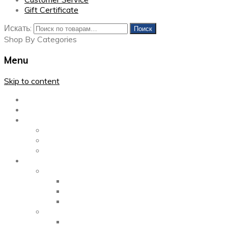
Gift Certificate
Искать:
Поиск
Shop By Categories
Menu
Skip to content
Главная
Каталог
Блог
Left Sidebar
Right Sidebar
Full Width
Media
Gallery
2 Columns
3 Columns
4 Columns
Portfolio
2 Columns