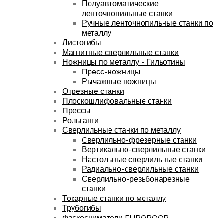
Полуавтоматические
ленточнопильные станки
Ручные ленточнопильные станки по
металлу
Листогибы
Магнитные сверлильные станки
Ножницы по металлу - Гильотины
Пресс-ножницы
Рычажные ножницы
Отрезные станки
Плоскошлифовальные станки
Прессы
Рольганги
Сверлильные станки по металлу
Cверлильно-фрезерные станки
Вертикально-сверлильные станки
Настольные сверлильные станки
Радиально-сверлильные станки
Сверлильно-резьбонарезные
станки
Токарные станки по металлу
Трубогибы
Фаскосниматели EUROBOOR