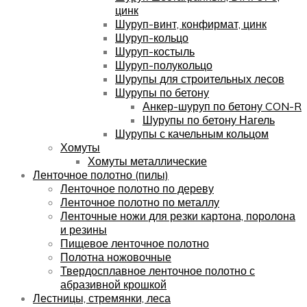
цинк
Шуруп-винт, конфирмат, цинк
Шуруп-кольцо
Шуруп-костыль
Шуруп-полукольцо
Шурупы для строительных лесов
Шурупы по бетону
Анкер-шуруп по бетону CON-R
Шурупы по бетону Нагель
Шурупы с качельным кольцом
Хомуты
Хомуты металлические
Ленточное полотно (пилы)
Ленточное полотно по дереву
Ленточное полотно по металлу
Ленточные ножи для резки картона, поролона
и резины
Пищевое ленточное полотно
Полотна ножовочные
Твердосплавное ленточное полотно с
абразивной крошкой
Лестницы, стремянки, леса