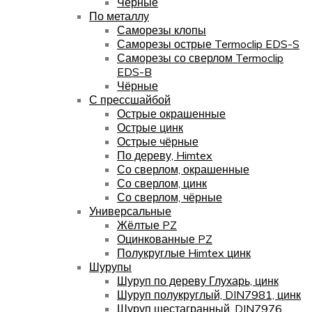
Чёрные
По металлу
Саморезы клопы
Саморезы острые Termoclip EDS-S
Саморезы со сверлом Termoclip
EDS-B
Чёрные
С прессшайбой
Острые окрашенные
Острые цинк
Острые чёрные
По дереву, Himtex
Со сверлом, окрашенные
Со сверлом, цинк
Со сверлом, чёрные
Универсальные
Жёлтые PZ
Оцинкованные PZ
Полукруглые Himtex цинк
Шурупы
Шуруп по дереву Глухарь, цинк
Шуруп полукруглый, DIN7981, цинк
Шуруп шестагранный, DIN7976,