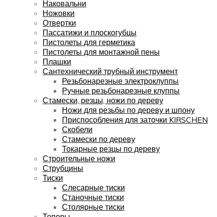
Наковальни
Ножовки
Отвертки
Пассатижи и плоскогубцы
Пистолеты для герметика
Пистолеты для монтажной пены
Плашки
Сантехнический трубный инструмент
Резьбонарезные электроклуппы
Ручные резьбонарезные клуппы
Стамески, резцы, ножи по дереву
Ножи для резьбы по дереву и шпону
Приспособления для заточки KIRSCHEN
Скобели
Стамески по дереву
Токарные резцы по дереву
Строительные ножи
Струбцины
Тиски
Слесарные тиски
Станочные тиски
Столярные тиски
Топоры