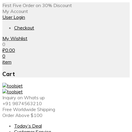
First Five Order on 30% Discount
My Account
User Login
Checkout
My Wishlist
0
₽
0.00
0
item
Cart
Inquiry on Whats up
+91 9874563210
Free Worldwide Shipping
Order Above $100
Today’s Deal
Customer Service