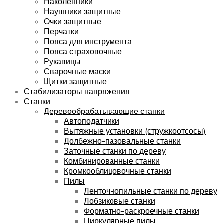
Наколенники
Наушники защитные
Очки защитные
Перчатки
Пояса для инструмента
Пояса страховочные
Рукавицы
Сварочные маски
Щитки защитные
Стабилизаторы напряжения
Станки
Деревообрабатывающие станки
Автоподатчики
Вытяжные установки (стружкоотсосы)
Долбежно-пазовальные станки
Заточные станки по дереву
Комбинированные станки
Кромкооблицовочные станки
Пилы
Ленточнопильные станки по дереву
Лобзиковые станки
Форматно-раскроечные станки
Циркулярные пилы