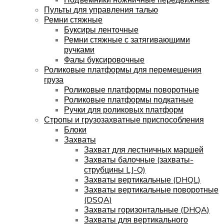
Пульты для управления талью
Ремни стяжные
Буксиры ленточные
Ремни стяжные с затягивающими
ручками
Фалы буксировочные
Роликовые платформы для перемещения
груза
Роликовые платформы поворотные
Роликовые платформы подкатные
Ручки для роликовых платформ
Стропы и грузозахватные приспособления
Блоки
Захваты
Захват для лестничных маршей
Захваты балочные (захваты-
струбцины LJ-Q)
Захваты вертикальные (DHQL)
Захваты вертикальные поворотные
(DSQA)
Захваты горизонтальные (DHQA)
Захваты для вертикального