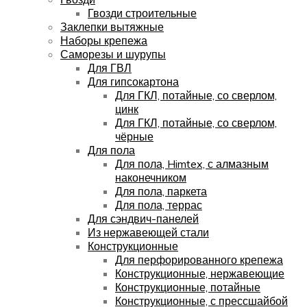
Гвозди строительные
Заклепки вытяжные
Наборы крепежа
Саморезы и шурупы
Для ГВЛ
Для гипсокартона
Для ГКЛ, потайные, со сверлом,
цинк
Для ГКЛ, потайные, со сверлом,
чёрные
Для пола
Для пола, Himtex, с алмазным
наконечником
Для пола, паркета
Для пола, террас
Для сэндвич-панелей
Из нержавеющей стали
Конструкционные
Для перфорированного крепежа
Конструкционные, нержавеющие
Конструкционные, потайные
Конструкционные, с прессшайбой