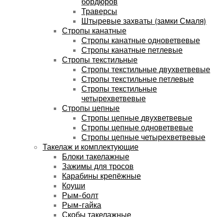
бордюров
Траверсы
Штыревые захваты (замки Смаля)
Стропы канатные
Стропы канатные одноветвевые
Стропы канатные петлевые
Стропы текстильные
Стропы текстильные двухветвевые
Стропы текстильные петлевые
Стропы текстильные
четырехветвевые
Стропы цепные
Стропы цепные двухветвевые
Стропы цепные одноветвевые
Стропы цепные четырехветвевые
Такелаж и комплектующие
Блоки такелажные
Зажимы для тросов
Карабины крепёжные
Коуши
Рым-болт
Рым-гайка
Скобы такелажные