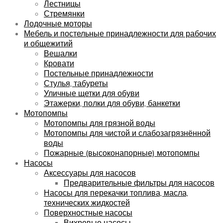
Лестницы
Стремянки
Лодочные моторы
Мебель и постельные принадлежности для рабочих
и общежитий
Вешалки
Кровати
Постельные принадлежности
Стулья, табуреты
Уличные щетки для обуви
Этажерки, полки для обуви, банкетки
Мотопомпы
Мотопомпы для грязной воды
Мотопомпы для чистой и слабозагрязнённой
воды
Пожарные (высоконапорные) мотопомпы
Насосы
Аксессуары для насосов
Предварительные фильтры для насосов
Насосы для перекачки топлива, масла,
технических жидкостей
Поверхностные насосы
Вихревые насосы