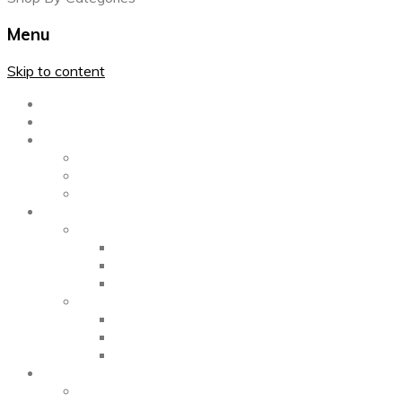
Menu
Skip to content
Главная
Каталог
Блог
Left Sidebar
Right Sidebar
Full Width
Media
Gallery
2 Columns
3 Columns
4 Columns
Portfolio
2 Columns
3 Columns
4 Columns
ShortCode
Shortcode Pages