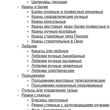
Цилиндры тянущие
Краны и балки
Балки опорные и подвесные концевые
Краны гидравлические ручные
Краны консольные
Краны мостовые, кран-балки подвесные и
Краны ручные козловые
Краны стреловые типа Пионер
Краны строительные в Окно
Лебедки
Канаты для лебедок
Лебедки ручные барабанные
Лебедки ручные рычажные
Лебедки ручные червячные
Лебедки электрические
Подъемники
Подъемники мачтовые телескопические
Подъемники ножничные передвижные
Пульты для управления талью
Ремни стяжные
Буксиры ленточные
Ремни стяжные с затягивающими ручками
Фалы буксировочные