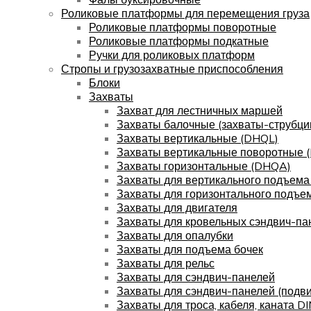
Роликовые платформы для перемещения груза
Роликовые платформы поворотные
Роликовые платформы подкатные
Ручки для роликовых платформ
Стропы и грузозахватные приспособления
Блоки
Захваты
Захват для лестничных маршей
Захваты балочные (захваты-струбци
Захваты вертикальные (DHQL)
Захваты вертикальные поворотные 
Захваты горизонтальные (DHQA)
Захваты для вертикального подъема
Захваты для горизонтального подъе
Захваты для двигателя
Захваты для кровельных сэндвич-па
Захваты для опалубки
Захваты для подъема бочек
Захваты для рельс
Захваты для сэндвич-панелей
Захваты для сэндвич-панелей (подв
Захваты для троса, кабеля, каната D