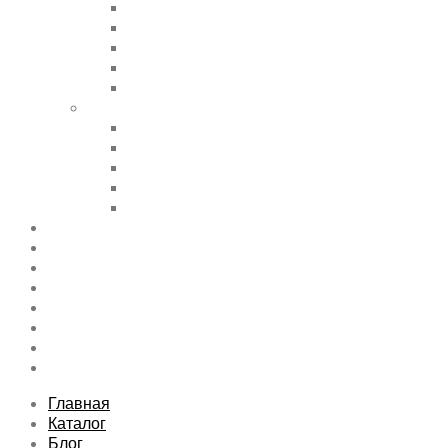
Accordions & Toggles
Buttons
Divider
Progress Bar & Pie Chart
Lists
Shortcode Pages
Services
Tabs
Map & Contact
Message Boxes
Pricing table
Features
Top rated product
Product Category
FAQs Page
Typography
Sitemap
Contact Us
About Us
Главная
Каталог
Блог