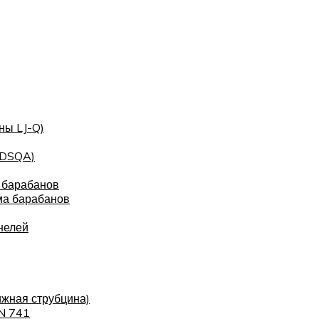
ны LJ-Q)
(DSQA)
 барабанов
ма барабанов
нелей
ижная струбцина)
IN 741