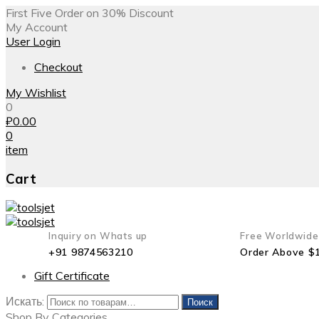
First Five Order on 30% Discount
My Account
User Login
Checkout
My Wishlist
0
₽
0.00
0
item
Cart
Inquiry on Whats up
Free Worldwide
+91 9874563210
Order Above $
Gift Certificate
Искать:
Поиск
Shop By Categories