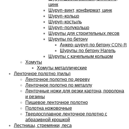
цинк
Шуруп-винт, конфирмат, цинк
Шуруп-кольцо
Шуруп-костыль
Шуруп-полукольцо
Шурупы для строительных лесов
Шурупы по бетону
Анкер-шуруп по бетону CON-R
Шурупы по бетону Нагель
Шурупы с качельным кольцом
Хомуты
Хомуты металлические
Ленточное полотно (пилы)
Ленточное полотно по дереву
Ленточное полотно по металлу
Ленточные ножи для резки картона, поролона
и резины
Пищевое ленточное полотно
Полотна ножовочные
Твердосплавное ленточное полотно с
абразивной крошкой
Лестницы, стремянки, леса