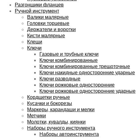
Разгонщики фланцев
Ручной инструмент
Валики малярные
Головки торцевые
Держатели и воротки
Кисти малярные
Клещи
Ключи
Газовые и трубные ключи
Ключи комбинированные
Ключи комбинированные трещоточные
Ключи накидные односторонние ударные
Ключи разводные
Ключи рожковые односторонние
Ключи рожковые односторонние ударные
Кордщетки ручные
Кусачки и бокорезы
Маркеры, карандаши и мелки
Метчики
Молотки, кувалды, киянки
Наборы ручного инструмента
Наборы автоинструмента