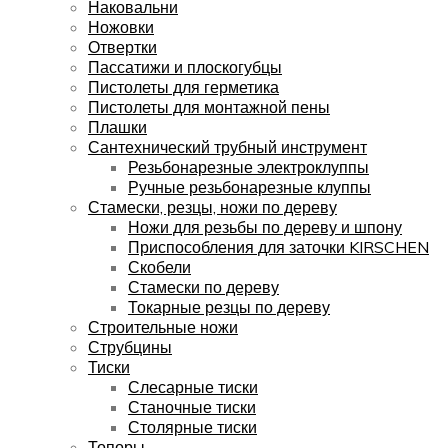
Наковальни
Ножовки
Отвертки
Пассатижи и плоскогубцы
Пистолеты для герметика
Пистолеты для монтажной пены
Плашки
Сантехнический трубный инструмент
Резьбонарезные электроклуппы
Ручные резьбонарезные клуппы
Стамески, резцы, ножи по дереву
Ножи для резьбы по дереву и шпону
Приспособления для заточки KIRSCHEN
Скобели
Стамески по дереву
Токарные резцы по дереву
Строительные ножи
Струбцины
Тиски
Слесарные тиски
Станочные тиски
Столярные тиски
Топоры