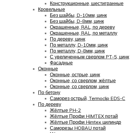
Конструкционные, шестигранные
Кровельные
Без шайбы, D-10мм, цинк
Без шайбы, D-8мм, цинк
Окрашенные, RAL, по дереву
Окрашенные, RAL, по металлу
По дереву, цинк
По металлу, D-10мм, цинк
По металлу, D-8мм, цинк
С увеличенным сверлом PT-5, цинк
Фасадные
Оконные
Оконные, острые, цинк
Оконные, со сверлом, жёлтые
Оконные, со сверлом, цинк
По бетону
Саморез острый, Termoclip EDS-C
По дереву
Жёлтые PH-2
Жёлтые Профи HIMTEX потай
Жёлтые Профи Himtex цилиндр
Саморезы HOBAU потай