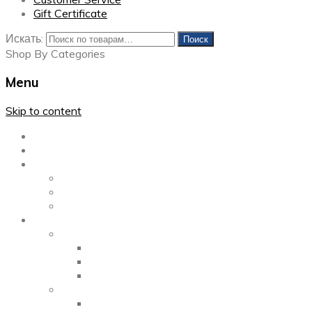
Gift Certificate
Искать:
Поиск
Shop By Categories
Menu
Skip to content
Главная
Каталог
Блог
Left Sidebar
Right Sidebar
Full Width
Media
Gallery
2 Columns
3 Columns
4 Columns
Portfolio
2 Columns