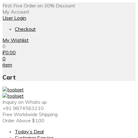
First Five Order on 30% Discount
My Account
User Login
Checkout
My Wishlist
0
₽
0.00
0
item
Cart
Inquiry on Whats up
+91 9874563210
Free Worldwide Shipping
Order Above $100
Today’s Deal
Customer Service