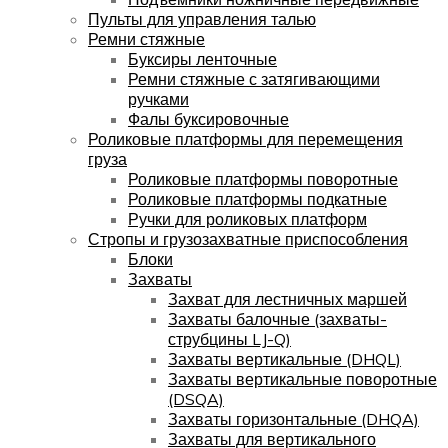
Пульты для управления талью
Ремни стяжные
Буксиры ленточные
Ремни стяжные с затягивающими
ручками
Фалы буксировочные
Роликовые платформы для перемещения
груза
Роликовые платформы поворотные
Роликовые платформы подкатные
Ручки для роликовых платформ
Стропы и грузозахватные приспособления
Блоки
Захваты
Захват для лестничных маршей
Захваты балочные (захваты-
струбцины LJ-Q)
Захваты вертикальные (DHQL)
Захваты вертикальные поворотные
(DSQA)
Захваты горизонтальные (DHQA)
Захваты для вертикального