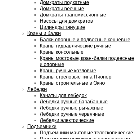
Домкраты подкатные
Домкраты реечные
Домкраты трансмиссионные
Насосы для домкратов
Цилиндры тянущие
Краны и балки
Балки опорные и подвесные концевые
Краны гидравлические ручные
Краны консольные
Краны мостовые, кран-балки подвесные
и опорные
Краны ручные козловые
Краны стреловые типа Пионер
Краны строительные в Окно
Лебедки
Канаты для лебедок
Лебедки ручные барабанные
Лебедки ручные рычажные
Лебедки ручные червячные
Лебедки электрические
Подъемники
Подъемники мачтовые телескопические
Подъемники ножничные передвижные