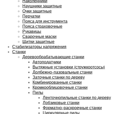
Наколенники
Наушники защитные
Очки защитные
Перчатки
Пояса для инструмента
Пояса страховочные
Рукавицы
Сварочные маски
Щитки защитные
Стабилизаторы напряжения
Станки
Деревообрабатывающие станки
Автоподатчики
Вытяжные установки (стружкоотсосы)
Долбежно-пазовальные станки
Заточные станки по дереву
Комбинированные станки
Кромкооблицовочные станки
Пилы
Ленточнопильные станки по дереву
Лобзиковые станки
Форматно-раскроечные станки
Циркулярные пилы