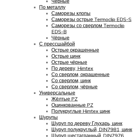
Чёрные
По металлу
Саморезы клопы
Саморезы острые Termoclip EDS-S
Саморезы со сверлом Termoclip
EDS-B
Чёрные
С прессшайбой
Острые окрашенные
Острые цинк
Острые чёрные
По дереву, Himtex
Со сверлом, окрашенные
Со сверлом, цинк
Со сверлом, чёрные
Универсальные
Жёлтые PZ
Оцинкованные PZ
Полукруглые Himtex цинк
Шурупы
Шуруп по дереву Глухарь, цинк
Шуруп полукруглый, DIN7981, цинк
Шуруп шестагранный, DIN7976,