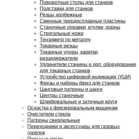
Поворотные столы для станков
Подставки для станков
Резцы долбежные
Сменные твердосплавные пластины
Станочные оправки, втулки, дорны
Строгальные ножи
Тензометр по металлу
Токарные резцы
Токарные упоры, каретки,
резцедержатели
Удлинители станины и доп. оборудование
для токарных станков
Устройство цифровой индикации (УЦИ)
Фрезы и наборы фрез для станков
Цанговые патроны и цанги
Центры станочные
Шлифовальные и заточные круги
Оснастка к фрезеровальным машинам
Очистители стекла
Патроны сверлильные
Переходники и аксессуары для газовых
горелок
Пильные диски