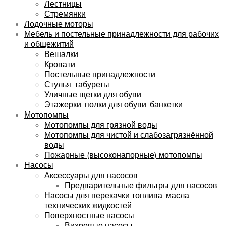
Лестницы
Стремянки
Лодочные моторы
Мебель и постельные принадлежности для рабочих
и общежитий
Вешалки
Кровати
Постельные принадлежности
Стулья, табуреты
Уличные щетки для обуви
Этажерки, полки для обуви, банкетки
Мотопомпы
Мотопомпы для грязной воды
Мотопомпы для чистой и слабозагрязнённой
воды
Пожарные (высоконапорные) мотопомпы
Насосы
Аксессуары для насосов
Предварительные фильтры для насосов
Насосы для перекачки топлива, масла,
технических жидкостей
Поверхностные насосы
Вихревые насосы