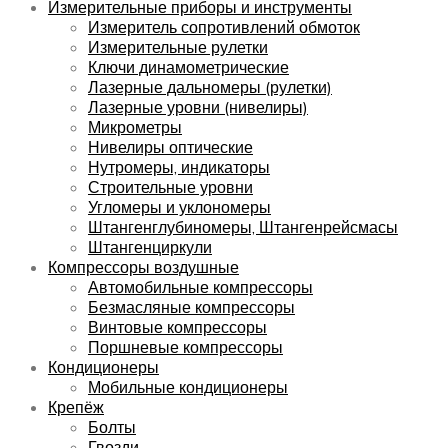
Измерительные приборы и инструменты
Измеритель сопротивлений обмоток
Измерительные рулетки
Ключи динамометрические
Лазерные дальномеры (рулетки)
Лазерные уровни (нивелиры)
Микрометры
Нивелиры оптические
Нутромеры, индикаторы
Строительные уровни
Угломеры и уклономеры
Штангенглубиномеры, Штангенрейсмасы
Штангенциркули
Компрессоры воздушные
Автомобильные компрессоры
Безмасляные компрессоры
Винтовые компрессоры
Поршневые компрессоры
Кондиционеры
Мобильные кондиционеры
Крепёж
Болты
Гвозди