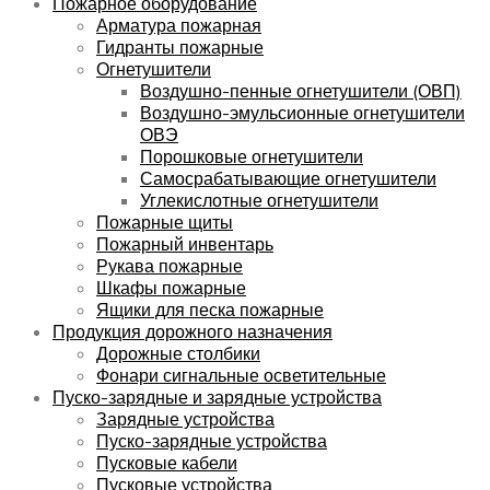
Пожарное оборудование
Арматура пожарная
Гидранты пожарные
Огнетушители
Воздушно-пенные огнетушители (ОВП)
Воздушно-эмульсионные огнетушители
ОВЭ
Порошковые огнетушители
Самосрабатывающие огнетушители
Углекислотные огнетушители
Пожарные щиты
Пожарный инвентарь
Рукава пожарные
Шкафы пожарные
Ящики для песка пожарные
Продукция дорожного назначения
Дорожные столбики
Фонари сигнальные осветительные
Пуско-зарядные и зарядные устройства
Зарядные устройства
Пуско-зарядные устройства
Пусковые кабели
Пусковые устройства