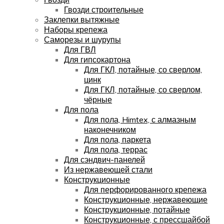
Гвозди строительные
Заклепки вытяжные
Наборы крепежа
Саморезы и шурупы
Для ГВЛ
Для гипсокартона
Для ГКЛ, потайные, со сверлом,
цинк
Для ГКЛ, потайные, со сверлом,
чёрные
Для пола
Для пола, Himtex, с алмазным
наконечником
Для пола, паркета
Для пола, террас
Для сэндвич-панелей
Из нержавеющей стали
Конструкционные
Для перфорированного крепежа
Конструкционные, нержавеющие
Конструкционные, потайные
Конструкционные, с прессшайбой