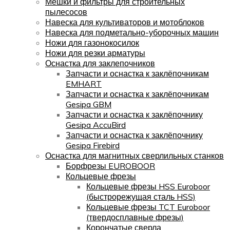
Мешки и фильтры для строительных
пылесосов
Навеска для культиваторов и мотоблоков
Навеска для подметально-уборочных машин
Ножи для газонокосилок
Ножи для резки арматуры
Оснастка для заклепочников
Запчасти и оснастка к заклёпочникам
EMHART
Запчасти и оснастка к заклёпочникам
Gesipa GBM
Запчасти и оснастка к заклёпочнику
Gesipa AccuBird
Запчасти и оснастка к заклёпочнику
Gesipa Firebird
Оснастка для магнитных сверлильных станков
Борфрезы EUROBOOR
Кольцевые фрезы
Кольцевые фрезы HSS Euroboor
(быстрорежущая сталь HSS)
Кольцевые фрезы TCT Euroboor
(твердосплавные фрезы)
Корончатые сверла