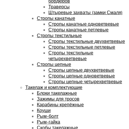
бордюров
Траверсы
Штыревые захваты (замки Смаля)
Стропы канатные
Стропы канатные одноветвевые
Стропы канатные петлевые
Стропы текстильные
Стропы текстильные двухветвевые
Стропы текстильные петлевые
Стропы текстильные
четырехветвевые
Стропы цепные
Стропы цепные двухветвевые
Стропы цепные одноветвевые
Стропы цепные четырехветвевые
Такелаж и комплектующие
Блоки такелажные
Зажимы для тросов
Карабины крепёжные
Коуши
Рым-болт
Рым-гайка
Скобы такелажные