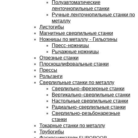
Полуавтоматические
ленточнопильные станки
Ручные ленточнопильные станки по
металлу
Листогибы
Магнитные сверлильные станки
Ножницы по металлу - Гильотины
Пресс-ножницы
Рычажные ножницы
Отрезные станки
Плоскошлифовальные станки
Прессы
Рольганги
Сверлильные станки по металлу
Cверлильно-фрезерные станки
Вертикально-сверлильные станки
Настольные сверлильные станки
Радиально-сверлильные станки
Сверлильно-резьбонарезные
станки
Токарные станки по металлу
Трубогибы
Фаскосниматели EUROBOOR