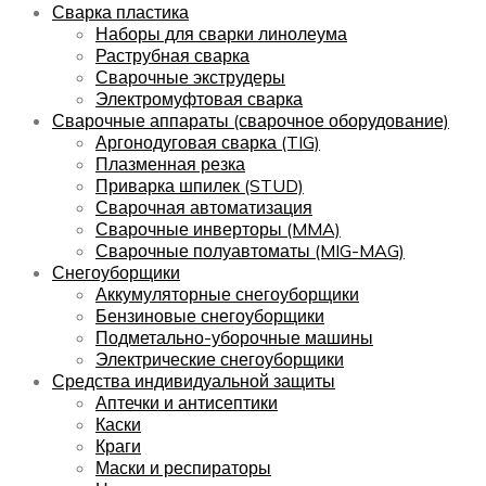
Сварка пластика
Наборы для сварки линолеума
Раструбная сварка
Сварочные экструдеры
Электромуфтовая сварка
Сварочные аппараты (сварочное оборудование)
Аргонодуговая сварка (TIG)
Плазменная резка
Приварка шпилек (STUD)
Сварочная автоматизация
Сварочные инверторы (MMA)
Сварочные полуавтоматы (MIG-MAG)
Снегоуборщики
Аккумуляторные снегоуборщики
Бензиновые снегоуборщики
Подметально-уборочные машины
Электрические снегоуборщики
Средства индивидуальной защиты
Аптечки и антисептики
Каски
Краги
Маски и респираторы