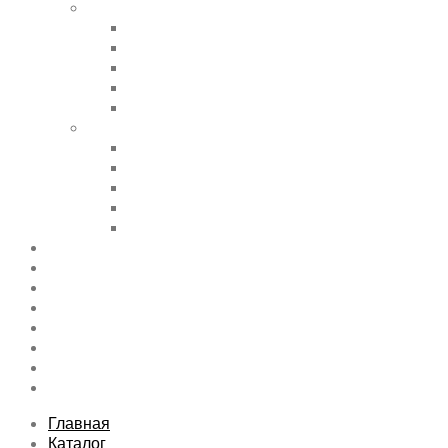
Shortcode Pages
Accordions & Toggles
Buttons
Divider
Progress Bar & Pie Chart
Lists
Shortcode Pages
Services
Tabs
Map & Contact
Message Boxes
Pricing table
Features
Top rated product
Product Category
FAQs Page
Typography
Sitemap
Contact Us
About Us
Главная
Каталог