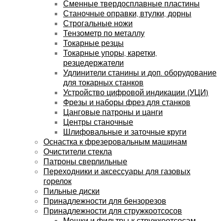
Сменные твердосплавные пластины
Станочные оправки, втулки, дорны
Строгальные ножи
Тензометр по металлу
Токарные резцы
Токарные упоры, каретки,
резцедержатели
Удлинители станины и доп. оборудование
для токарных станков
Устройство цифровой индикации (УЦИ)
Фрезы и наборы фрез для станков
Цанговые патроны и цанги
Центры станочные
Шлифовальные и заточные круги
Оснастка к фрезеровальным машинам
Очистители стекла
Патроны сверлильные
Переходники и аксессуары для газовых
горелок
Пильные диски
Принадлежности для бензорезов
Принадлежности для стружкоотсосов
Мешки и фильтры к стружкоотсосам