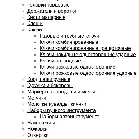
Головки торцевые
Держатели и воротки
Кисти малярные
Клещи
Ключи
Газовые и трубные ключи
Ключи комбинированные
Ключи комбинированные трещоточные
Ключи накидные односторонние ударные
Ключи разводные
Ключи рожковые односторонние
Ключи рожковые односторонние ударные
Кордщетки ручные
Кусачки и бокорезы
Маркеры, карандаши и мелки
Метчики
Молотки, кувалды, киянки
Наборы ручного инструмента
Наборы автоинструмента
Наковальни
Ножовки
Отвертки