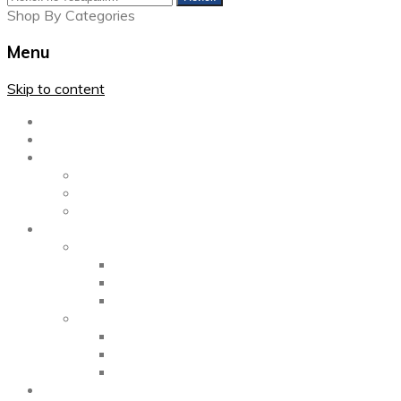
Shop By Categories
Menu
Skip to content
Главная
Каталог
Блог
Left Sidebar
Right Sidebar
Full Width
Media
Gallery
2 Columns
3 Columns
4 Columns
Portfolio
2 Columns
3 Columns
4 Columns
ShortCode