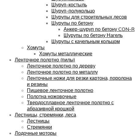
Шуруп-костыль
Шуруп-полукольцо
Шурупы для строительных лесов
Шурупы по бетону
Анкер-шуруп по бетону CON-R
Шурупы по бетону Нагель
Шурупы с качельным кольцом
Хомуты
Хомуты металлические
Ленточное полотно (пилы)
Ленточное полотно по дереву
Ленточное полотно по металлу
Ленточные ножи для резки картона, поролона
и резины
Пищевое ленточное полотно
Полотна ножовочные
Твердосплавное ленточное полотно с
абразивной крошкой
Лестницы, стремянки, леса
Лестницы
Стремянки
Лодочные моторы