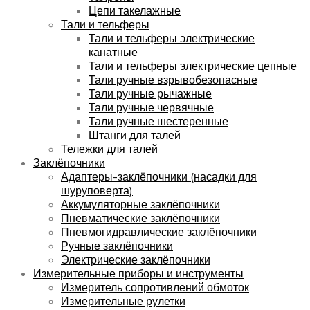
Цепи такелажные
Тали и тельферы
Тали и тельферы электрические
канатные
Тали и тельферы электрические цепные
Тали ручные взрывобезопасные
Тали ручные рычажные
Тали ручные червячные
Тали ручные шестеренные
Штанги для талей
Тележки для талей
Заклёпочники
Адаптеры-заклёпочники (насадки для
шуруповерта)
Аккумуляторные заклёпочники
Пневматические заклёпочники
Пневмогидравлические заклёпочники
Ручные заклёпочники
Электрические заклёпочники
Измерительные приборы и инструменты
Измеритель сопротивлений обмоток
Измерительные рулетки