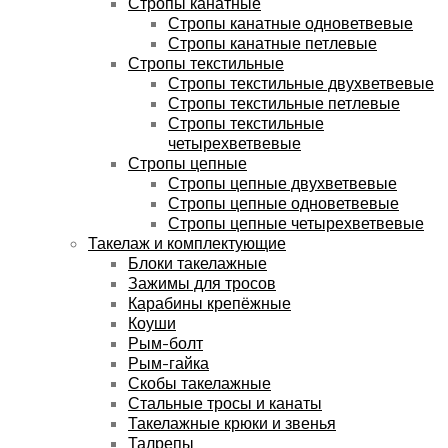
Стропы канатные
Стропы канатные одноветвевые
Стропы канатные петлевые
Стропы текстильные
Стропы текстильные двухветвевые
Стропы текстильные петлевые
Стропы текстильные
четырехветвевые
Стропы цепные
Стропы цепные двухветвевые
Стропы цепные одноветвевые
Стропы цепные четырехветвевые
Такелаж и комплектующие
Блоки такелажные
Зажимы для тросов
Карабины крепёжные
Коуши
Рым-болт
Рым-гайка
Скобы такелажные
Стальные тросы и канаты
Такелажные крюки и звенья
Талрепы