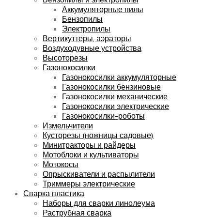
Аккумуляторные пилы
Бензопилы
Электропилы
Вертикуттеры, аэраторы
Воздуходувные устройства
Высоторезы
Газонокосилки
Газонокосилки аккумуляторные
Газонокосилки бензиновые
Газонокосилки механические
Газонокосилки электрические
Газонокосилки-роботы
Измельчители
Кусторезы (ножницы садовые)
Минитракторы и райдеры
Мотоблоки и культиваторы
Мотокосы
Опрыскиватели и распылители
Триммеры электрические
Сварка пластика
Наборы для сварки линолеума
Раструбная сварка