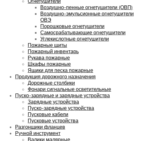
Огнетушители
Воздушно-пенные огнетушители (ОВП)
Воздушно-эмульсионные огнетушители
ОВЭ
Порошковые огнетушители
Самосрабатывающие огнетушители
Углекислотные огнетушители
Пожарные щиты
Пожарный инвентарь
Рукава пожарные
Шкафы пожарные
Ящики для песка пожарные
Продукция дорожного назначения
Дорожные столбики
Фонари сигнальные осветительные
Пуско-зарядные и зарядные устройства
Зарядные устройства
Пуско-зарядные устройства
Пусковые кабели
Пусковые устройства
Разгонщики фланцев
Ручной инструмент
Валики малярные