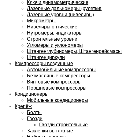
Ключи динамометрические
Лазерные дальномеры (рулетки)
Лазерные уровни (нивелиры)
Микрометры
Нивелиры оптические
Нутромеры, индикаторы
Строительные уровни
Угломеры и уклономеры
Штангенглубиномеры, Штангенрейсмасы
Штангенциркули
Компрессоры воздушные
Автомобильные компрессоры
Безмасляные компрессоры
Винтовые компрессоры
Поршневые компрессоры
Кондиционеры
Мобильные кондиционеры
Крепёж
Болты
Гвозди
Гвозди строительные
Заклепки вытяжные
Наборы крепежа