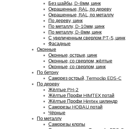
Без шайбы, D-8мм, цинк
Окрашенные, RAL, по дереву
Окрашенные, RAL, по металлу
По дереву, цинк
По металлу, D-10мм, цинк
По металлу, D-8мм, цинк
С увеличенным сверлом PT-5, цинк
Фасадные
Оконные
Оконные, острые, цинк
Оконные, со сверлом, жёлтые
Оконные, со сверлом, цинк
По бетону
Саморез острый, Termoclip EDS-C
По дереву
Жёлтые PH-2
Жёлтые Профи HIMTEX потай
Жёлтые Профи Himtex цилиндр
Саморезы HOBAU потай
Чёрные
По металлу
Саморезы клопы