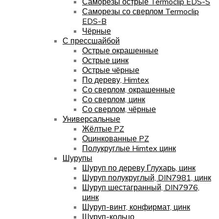
Саморезы острые Termoclip EDS-S
Саморезы со сверлом Termoclip
EDS-B
Чёрные
С прессшайбой
Острые окрашенные
Острые цинк
Острые чёрные
По дереву, Himtex
Со сверлом, окрашенные
Со сверлом, цинк
Со сверлом, чёрные
Универсальные
Жёлтые PZ
Оцинкованные PZ
Полукруглые Himtex цинк
Шурупы
Шуруп по дереву Глухарь, цинк
Шуруп полукруглый, DIN7981, цинк
Шуруп шестагранный, DIN7976,
цинк
Шуруп-винт, конфирмат, цинк
Шуруп-кольцо