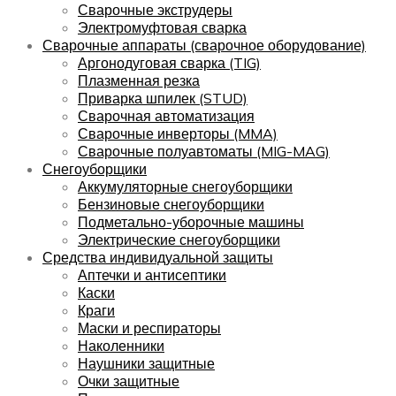
Сварочные экструдеры
Электромуфтовая сварка
Сварочные аппараты (сварочное оборудование)
Аргонодуговая сварка (TIG)
Плазменная резка
Приварка шпилек (STUD)
Сварочная автоматизация
Сварочные инверторы (MMA)
Сварочные полуавтоматы (MIG-MAG)
Снегоуборщики
Аккумуляторные снегоуборщики
Бензиновые снегоуборщики
Подметально-уборочные машины
Электрические снегоуборщики
Средства индивидуальной защиты
Аптечки и антисептики
Каски
Краги
Маски и респираторы
Наколенники
Наушники защитные
Очки защитные