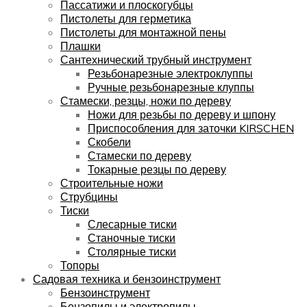
Пассатижи и плоскогубцы
Пистолеты для герметика
Пистолеты для монтажной пены
Плашки
Сантехнический трубный инструмент
Резьбонарезные электроклуппы
Ручные резьбонарезные клуппы
Стамески, резцы, ножи по дереву
Ножи для резьбы по дереву и шпону
Приспособления для заточки KIRSCHEN
Скобели
Стамески по дереву
Токарные резцы по дереву
Строительные ножи
Струбцины
Тиски
Слесарные тиски
Станочные тиски
Столярные тиски
Топоры
Садовая техника и бензоинструмент
Бензоинструмент
Бензопилы и электропилы