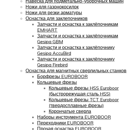
Навеска для подметально-уборочных машин
Ножи для газонокосилок
Ножи для резки арматуры
Оснастка для заклепочников
Запчасти и оснастка к заклёпочникам
EMHART
Запчасти и оснастка к заклёпочникам
Gesipa GBM
Запчасти и оснастка к заклёпочнику
Gesipa AccuBird
Запчасти и оснастка к заклёпочнику
Gesipa Firebird
Оснастка для магнитных сверлильных станков
Борфрезы EUROBOOR
Кольцевые фрезы
Кольцевые фрезы HSS Euroboor
(быстрорежущая сталь HSS)
Кольцевые фрезы TCT Euroboor
(твердосплавные фрезы)
Корончатые сверла
Наборы инструмента EUROBOOR
Переходники EUROBOOR
Прочая оснастка EUROBOOR