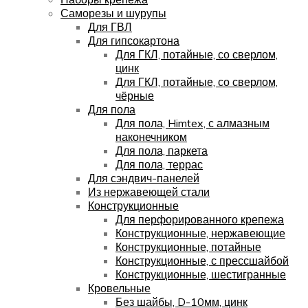
Саморезы и шурупы
Для ГВЛ
Для гипсокартона
Для ГКЛ, потайные, со сверлом,
цинк
Для ГКЛ, потайные, со сверлом,
чёрные
Для пола
Для пола, Himtex, с алмазным
наконечником
Для пола, паркета
Для пола, террас
Для сэндвич-панелей
Из нержавеющей стали
Конструкционные
Для перфорированного крепежа
Конструкционные, нержавеющие
Конструкционные, потайные
Конструкционные, с прессшайбой
Конструкционные, шестигранные
Кровельные
Без шайбы, D-10мм, цинк