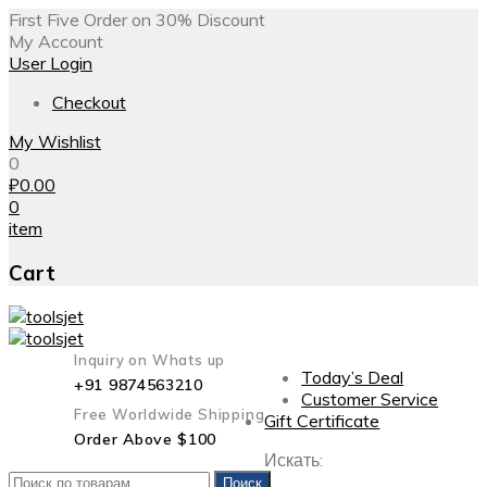
First Five Order on 30% Discount
My Account
User Login
Checkout
My Wishlist
0
₽
0.00
0
item
Cart
Inquiry on Whats up
Today’s Deal
+91 9874563210
Customer Service
Free Worldwide Shipping
Gift Certificate
Order Above $100
Искать:
Поиск