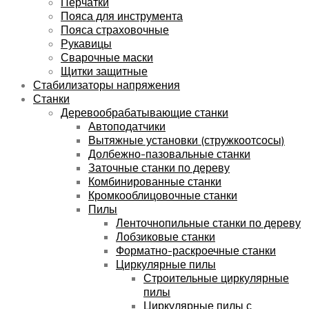
Перчатки
Пояса для инструмента
Пояса страховочные
Рукавицы
Сварочные маски
Щитки защитные
Стабилизаторы напряжения
Станки
Деревообрабатывающие станки
Автоподатчики
Вытяжные установки (стружкоотсосы)
Долбежно-пазовальные станки
Заточные станки по дереву
Комбинированные станки
Кромкооблицовочные станки
Пилы
Ленточнопильные станки по дереву
Лобзиковые станки
Форматно-раскроечные станки
Циркулярные пилы
Строительные циркулярные
пилы
Циркулярные пилы с