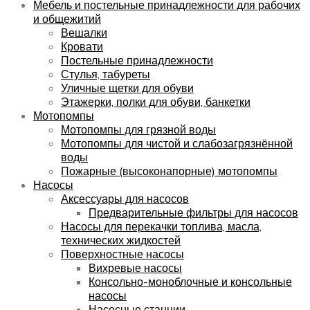
Мебель и постельные принадлежности для рабочих
и общежитий
Вешалки
Кровати
Постельные принадлежности
Стулья, табуреты
Уличные щетки для обуви
Этажерки, полки для обуви, банкетки
Мотопомпы
Мотопомпы для грязной воды
Мотопомпы для чистой и слабозагрязнённой
воды
Пожарные (высоконапорные) мотопомпы
Насосы
Аксессуары для насосов
Предварительные фильтры для насосов
Насосы для перекачки топлива, масла,
технических жидкостей
Поверхностные насосы
Вихревые насосы
Консольно-моноблочные и консольные
насосы
Насосные станции