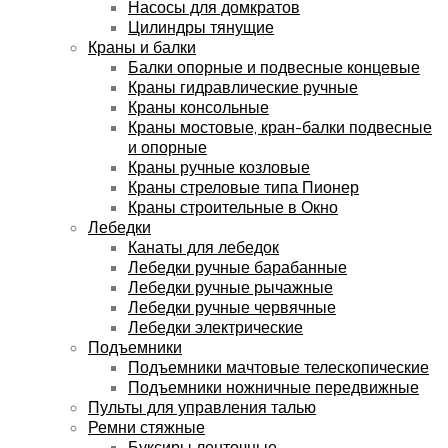
Насосы для домкратов
Цилиндры тянущие
Краны и балки
Балки опорные и подвесные концевые
Краны гидравлические ручные
Краны консольные
Краны мостовые, кран-балки подвесные
и опорные
Краны ручные козловые
Краны стреловые типа Пионер
Краны строительные в Окно
Лебедки
Канаты для лебедок
Лебедки ручные барабанные
Лебедки ручные рычажные
Лебедки ручные червячные
Лебедки электрические
Подъемники
Подъемники мачтовые телескопические
Подъемники ножничные передвижные
Пульты для управления талью
Ремни стяжные
Буксиры ленточные