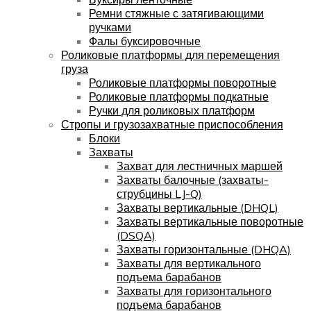
Ремни стяжные с затягивающими
ручками
Фалы буксировочные
Роликовые платформы для перемещения
груза
Роликовые платформы поворотные
Роликовые платформы подкатные
Ручки для роликовых платформ
Стропы и грузозахватные приспособления
Блоки
Захваты
Захват для лестничных маршей
Захваты балочные (захваты-
струбцины LJ-Q)
Захваты вертикальные (DHQL)
Захваты вертикальные поворотные
(DSQA)
Захваты горизонтальные (DHQA)
Захваты для вертикального
подъема барабанов
Захваты для горизонтального
подъема барабанов