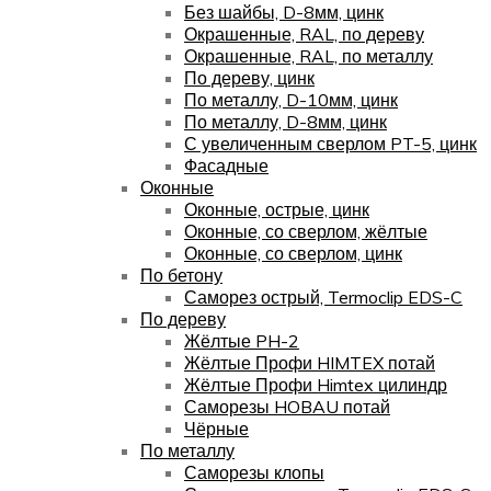
Без шайбы, D-8мм, цинк
Окрашенные, RAL, по дереву
Окрашенные, RAL, по металлу
По дереву, цинк
По металлу, D-10мм, цинк
По металлу, D-8мм, цинк
С увеличенным сверлом PT-5, цинк
Фасадные
Оконные
Оконные, острые, цинк
Оконные, со сверлом, жёлтые
Оконные, со сверлом, цинк
По бетону
Саморез острый, Termoclip EDS-C
По дереву
Жёлтые PH-2
Жёлтые Профи HIMTEX потай
Жёлтые Профи Himtex цилиндр
Саморезы HOBAU потай
Чёрные
По металлу
Саморезы клопы