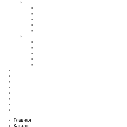
Shortcode Pages
Accordions & Toggles
Buttons
Divider
Progress Bar & Pie Chart
Lists
Shortcode Pages
Services
Tabs
Map & Contact
Message Boxes
Pricing table
Features
Top rated product
Product Category
FAQs Page
Typography
Sitemap
Contact Us
About Us
Главная
Каталог