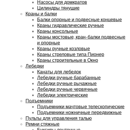
Насосы для домкратов
Цилиндры тянущие
Краны и балки
Балки опорные и подвесные концевые
Краны гидравлические ручные
Краны консольные
Краны мостовые, кран-балки подвесные
и опорные
Краны ручные козловые
Краны стреловые типа Пионер
Краны строительные в Окно
Лебедки
Канаты для лебедок
Лебедки ручные барабанные
Лебедки ручные рычажные
Лебедки ручные червячные
Лебедки электрические
Подъемники
Подъемники мачтовые телескопические
Подъемники ножничные передвижные
Пульты для управления талью
Ремни стяжные
Буксиры ленточные