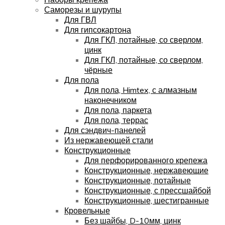
Саморезы и шурупы
Для ГВЛ
Для гипсокартона
Для ГКЛ, потайные, со сверлом,
цинк
Для ГКЛ, потайные, со сверлом,
чёрные
Для пола
Для пола, Himtex, с алмазным
наконечником
Для пола, паркета
Для пола, террас
Для сэндвич-панелей
Из нержавеющей стали
Конструкционные
Для перфорированного крепежа
Конструкционные, нержавеющие
Конструкционные, потайные
Конструкционные, с прессшайбой
Конструкционные, шестигранные
Кровельные
Без шайбы, D-10мм, цинк