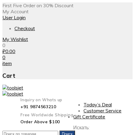
First Five Order on 30% Discount
My Account
User Login
Checkout
My Wishlist
0
₽
0.00
0
item
Cart
Inquiry on Whats up
Today’s Deal
+91 9874563210
Customer Service
Free Worldwide Shipping
Gift Certificate
Order Above $100
Искать:
Поиск