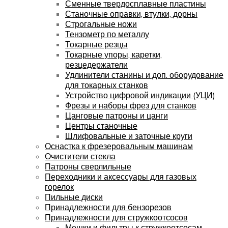
Сменные твердосплавные пластины
Станочные оправки, втулки, дорны
Строгальные ножи
Тензометр по металлу
Токарные резцы
Токарные упоры, каретки,
резцедержатели
Удлинители станины и доп. оборудование
для токарных станков
Устройство цифровой индикации (УЦИ)
Фрезы и наборы фрез для станков
Цанговые патроны и цанги
Центры станочные
Шлифовальные и заточные круги
Оснастка к фрезеровальным машинам
Очистители стекла
Патроны сверлильные
Переходники и аксессуары для газовых
горелок
Пильные диски
Принадлежности для бензорезов
Принадлежности для стружкоотсосов
Мешки и фильтры к стружкоотсосам