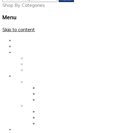
Shop By Categories
Menu
Skip to content
Главная
Каталог
Блог
Left Sidebar
Right Sidebar
Full Width
Media
Gallery
2 Columns
3 Columns
4 Columns
Portfolio
2 Columns
3 Columns
4 Columns
ShortCode