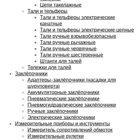
Цепи такелажные
Тали и тельферы
Тали и тельферы электрические
канатные
Тали и тельферы электрические цепные
Тали ручные взрывобезопасные
Тали ручные рычажные
Тали ручные червячные
Тали ручные шестеренные
Штанги для талей
Тележки для талей
Заклёпочники
Адаптеры-заклёпочники (насадки для
шуруповерта)
Аккумуляторные заклёпочники
Пневматические заклёпочники
Пневмогидравлические заклёпочники
Ручные заклёпочники
Электрические заклёпочники
Измерительные приборы и инструменты
Измеритель сопротивлений обмоток
Измерительные рулетки