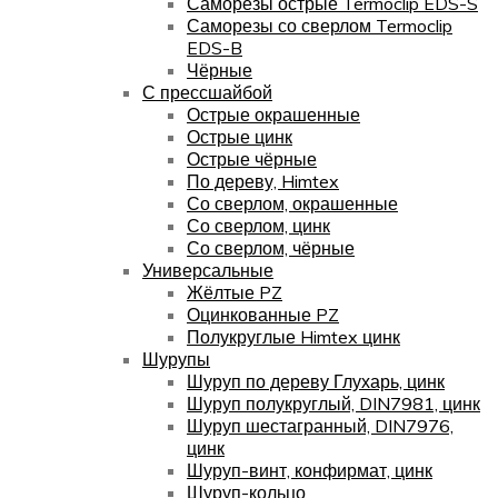
Саморезы острые Termoclip EDS-S
Саморезы со сверлом Termoclip
EDS-B
Чёрные
С прессшайбой
Острые окрашенные
Острые цинк
Острые чёрные
По дереву, Himtex
Со сверлом, окрашенные
Со сверлом, цинк
Со сверлом, чёрные
Универсальные
Жёлтые PZ
Оцинкованные PZ
Полукруглые Himtex цинк
Шурупы
Шуруп по дереву Глухарь, цинк
Шуруп полукруглый, DIN7981, цинк
Шуруп шестагранный, DIN7976,
цинк
Шуруп-винт, конфирмат, цинк
Шуруп-кольцо