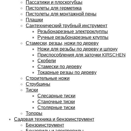
Пассатижи и плоскогубцы
Пистолеты для герметика
Пистолеты для монтажной пены
Плашки
Сантехнический трубный инструмент
Резьбонарезные электроклуппы
Ручные резьбонарезные клуппы
Стамески, резцы, ножи по дереву
Ножи для резьбы по дереву и шпону
Приспособления для заточки KIRSCHEN
Скобели
Стамески по дереву
Токарные резцы по дереву
Строительные ножи
Струбцины
Тиски
Слесарные тиски
Станочные тиски
Столярные тиски
Топоры
Садовая техника и бензоинструмент
Бензоинструмент
Бензопилы и электропилы