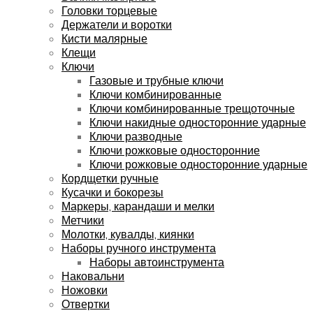
Головки торцевые
Держатели и воротки
Кисти малярные
Клещи
Ключи
Газовые и трубные ключи
Ключи комбинированные
Ключи комбинированные трещоточные
Ключи накидные односторонние ударные
Ключи разводные
Ключи рожковые односторонние
Ключи рожковые односторонние ударные
Кордщетки ручные
Кусачки и бокорезы
Маркеры, карандаши и мелки
Метчики
Молотки, кувалды, киянки
Наборы ручного инструмента
Наборы автоинструмента
Наковальни
Ножовки
Отвертки