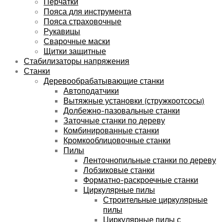
Перчатки
Пояса для инструмента
Пояса страховочные
Рукавицы
Сварочные маски
Щитки защитные
Стабилизаторы напряжения
Станки
Деревообрабатывающие станки
Автоподатчики
Вытяжные установки (стружкоотсосы)
Долбежно-пазовальные станки
Заточные станки по дереву
Комбинированные станки
Кромкооблицовочные станки
Пилы
Ленточнопильные станки по дереву
Лобзиковые станки
Форматно-раскроечные станки
Циркулярные пилы
Строительные циркулярные
пилы
Циркулярные пилы с