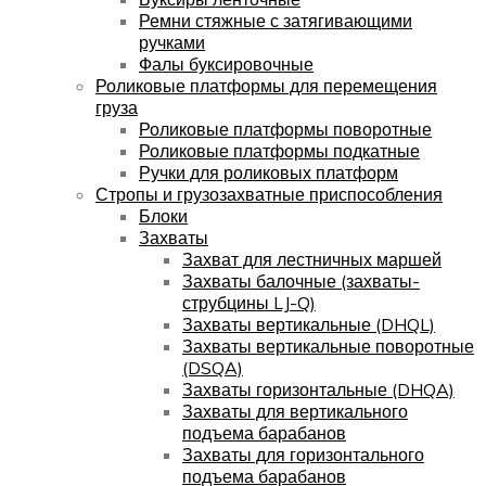
Ремни стяжные с затягивающими
ручками
Фалы буксировочные
Роликовые платформы для перемещения
груза
Роликовые платформы поворотные
Роликовые платформы подкатные
Ручки для роликовых платформ
Стропы и грузозахватные приспособления
Блоки
Захваты
Захват для лестничных маршей
Захваты балочные (захваты-
струбцины LJ-Q)
Захваты вертикальные (DHQL)
Захваты вертикальные поворотные
(DSQA)
Захваты горизонтальные (DHQA)
Захваты для вертикального
подъема барабанов
Захваты для горизонтального
подъема барабанов