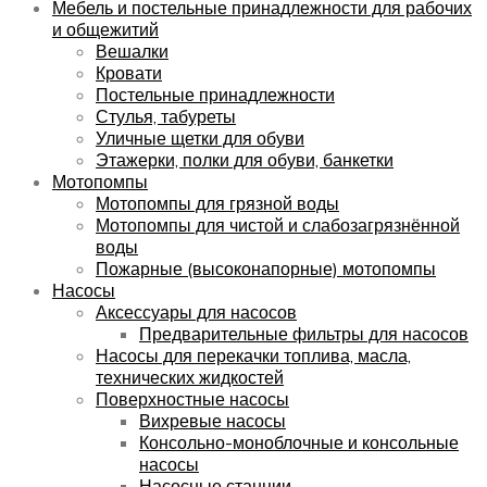
Мебель и постельные принадлежности для рабочих
и общежитий
Вешалки
Кровати
Постельные принадлежности
Стулья, табуреты
Уличные щетки для обуви
Этажерки, полки для обуви, банкетки
Мотопомпы
Мотопомпы для грязной воды
Мотопомпы для чистой и слабозагрязнённой
воды
Пожарные (высоконапорные) мотопомпы
Насосы
Аксессуары для насосов
Предварительные фильтры для насосов
Насосы для перекачки топлива, масла,
технических жидкостей
Поверхностные насосы
Вихревые насосы
Консольно-моноблочные и консольные
насосы
Насосные станции