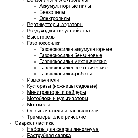
Аккумуляторные пилы
Бензопилы
Электропилы
Вертикуттеры, аэраторы
Воздуходувные устройства
Высоторезы
Газонокосилки
Газонокосилки аккумуляторные
Газонокосилки бензиновые
Газонокосилки механические
Газонокосилки электрические
Газонокосилки-роботы
Измельчители
Кусторезы (ножницы садовые)
Минитракторы и райдеры
Мотоблоки и культиваторы
Мотокосы
Опрыскиватели и распылители
Триммеры электрические
Сварка пластика
Наборы для сварки линолеума
Раструбная сварка