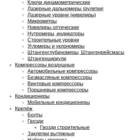
Ключи динамометрические
Лазерные дальномеры (рулетки)
Лазерные уровни (нивелиры)
Микрометры
Нивелиры оптические
Нутромеры, индикаторы
Строительные уровни
Угломеры и уклономеры
Штангенглубиномеры, Штангенрейсмасы
Штангенциркули
Компрессоры воздушные
Автомобильные компрессоры
Безмасляные компрессоры
Винтовые компрессоры
Поршневые компрессоры
Кондиционеры
Мобильные кондиционеры
Крепёж
Болты
Гвозди
Гвозди строительные
Заклепки вытяжные
Наборы крепежа