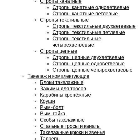
Стропы канатные
Стропы канатные одноветвевые
Стропы канатные петлевые
Стропы текстильные
Стропы текстильные двухветвевые
Стропы текстильные петлевые
Стропы текстильные
четырехветвевые
Стропы цепные
Стропы цепные двухветвевые
Стропы цепные одноветвевые
Стропы цепные четырехветвевые
Такелаж и комплектующие
Блоки такелажные
Зажимы для тросов
Карабины крепёжные
Коуши
Рым-болт
Рым-гайка
Скобы такелажные
Стальные тросы и канаты
Такелажные крюки и звенья
Талрепы