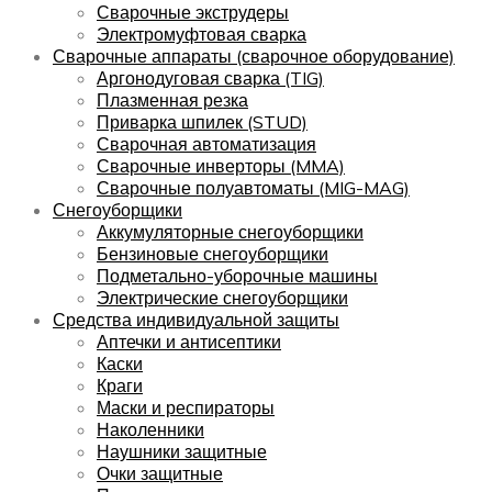
Сварочные экструдеры
Электромуфтовая сварка
Сварочные аппараты (сварочное оборудование)
Аргонодуговая сварка (TIG)
Плазменная резка
Приварка шпилек (STUD)
Сварочная автоматизация
Сварочные инверторы (MMA)
Сварочные полуавтоматы (MIG-MAG)
Снегоуборщики
Аккумуляторные снегоуборщики
Бензиновые снегоуборщики
Подметально-уборочные машины
Электрические снегоуборщики
Средства индивидуальной защиты
Аптечки и антисептики
Каски
Краги
Маски и респираторы
Наколенники
Наушники защитные
Очки защитные