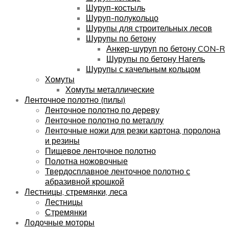
Шуруп-костыль
Шуруп-полукольцо
Шурупы для строительных лесов
Шурупы по бетону
Анкер-шуруп по бетону CON-R
Шурупы по бетону Нагель
Шурупы с качельным кольцом
Хомуты
Хомуты металлические
Ленточное полотно (пилы)
Ленточное полотно по дереву
Ленточное полотно по металлу
Ленточные ножи для резки картона, поролона
и резины
Пищевое ленточное полотно
Полотна ножовочные
Твердосплавное ленточное полотно с
абразивной крошкой
Лестницы, стремянки, леса
Лестницы
Стремянки
Лодочные моторы