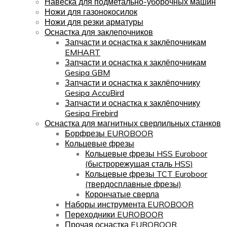
Навеска для подметально-уборочных машин
Ножи для газонокосилок
Ножи для резки арматуры
Оснастка для заклепочников
Запчасти и оснастка к заклёпочникам
EMHART
Запчасти и оснастка к заклёпочникам
Gesipa GBM
Запчасти и оснастка к заклёпочнику
Gesipa AccuBird
Запчасти и оснастка к заклёпочнику
Gesipa Firebird
Оснастка для магнитных сверлильных станков
Борфрезы EUROBOOR
Кольцевые фрезы
Кольцевые фрезы HSS Euroboor
(быстрорежущая сталь HSS)
Кольцевые фрезы TCT Euroboor
(твердосплавные фрезы)
Корончатые сверла
Наборы инструмента EUROBOOR
Переходники EUROBOOR
Прочая оснастка EUROBOOR