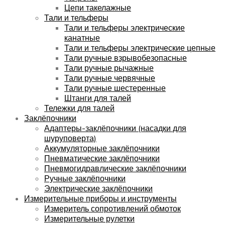
Цепи такелажные
Тали и тельферы
Тали и тельферы электрические
канатные
Тали и тельферы электрические цепные
Тали ручные взрывобезопасные
Тали ручные рычажные
Тали ручные червячные
Тали ручные шестеренные
Штанги для талей
Тележки для талей
Заклёпочники
Адаптеры-заклёпочники (насадки для
шуруповерта)
Аккумуляторные заклёпочники
Пневматические заклёпочники
Пневмогидравлические заклёпочники
Ручные заклёпочники
Электрические заклёпочники
Измерительные приборы и инструменты
Измеритель сопротивлений обмоток
Измерительные рулетки