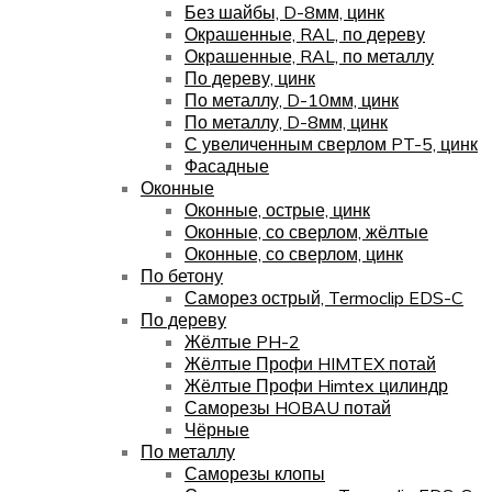
Без шайбы, D-8мм, цинк
Окрашенные, RAL, по дереву
Окрашенные, RAL, по металлу
По дереву, цинк
По металлу, D-10мм, цинк
По металлу, D-8мм, цинк
С увеличенным сверлом PT-5, цинк
Фасадные
Оконные
Оконные, острые, цинк
Оконные, со сверлом, жёлтые
Оконные, со сверлом, цинк
По бетону
Саморез острый, Termoclip EDS-C
По дереву
Жёлтые PH-2
Жёлтые Профи HIMTEX потай
Жёлтые Профи Himtex цилиндр
Саморезы HOBAU потай
Чёрные
По металлу
Саморезы клопы