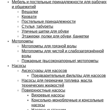
Мебель и постельные принадлежности для рабочих
и общежитий
Вешалки
Кровати
Постельные принадлежности
Стулья, табуреты
Уличные щетки для обуви
Этажерки, полки для обуви, банкетки
Мотопомпы
Мотопомпы для грязной воды
Мотопомпы для чистой и слабозагрязнённой
воды
Пожарные (высоконапорные) мотопомпы
Насосы
Аксессуары для насосов
Предварительные фильтры для насосов
Насосы для перекачки топлива, масла,
технических жидкостей
Поверхностные насосы
Вихревые насосы
Консольно-моноблочные и консольные
насосы
Насосные станции