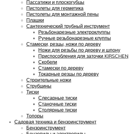
Пассатижи и плоскогубцы
Пистолеты для герметика
Пистолеты для монтажной пены
Плашки
Сантехнический трубный инструмент
Резьбонарезные электроклуппы
Ручные резьбонарезные клуппы
Стамески, резцы, ножи по дереву
Ножи для резьбы по дереву и шпону
Приспособления для заточки KIRSCHEN
Скобели
Стамески по дереву
Токарные резцы по дереву
Строительные ножи
Струбцины
Тиски
Слесарные тиски
Станочные тиски
Столярные тиски
Топоры
Садовая техника и бензоинструмент
Бензоинструмент
Бензопилы и электропилы