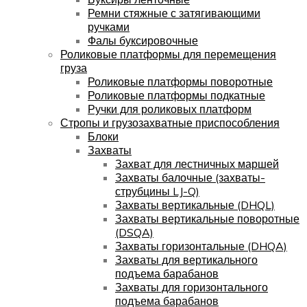
Ремни стяжные с затягивающими
ручками
Фалы буксировочные
Роликовые платформы для перемещения
груза
Роликовые платформы поворотные
Роликовые платформы подкатные
Ручки для роликовых платформ
Стропы и грузозахватные приспособления
Блоки
Захваты
Захват для лестничных маршей
Захваты балочные (захваты-
струбцины LJ-Q)
Захваты вертикальные (DHQL)
Захваты вертикальные поворотные
(DSQA)
Захваты горизонтальные (DHQA)
Захваты для вертикального
подъема барабанов
Захваты для горизонтального
подъема барабанов