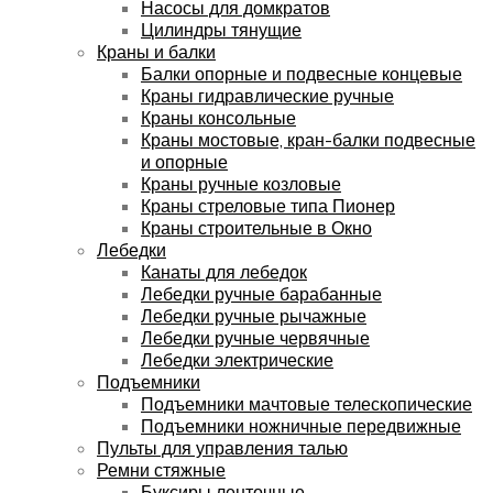
Насосы для домкратов
Цилиндры тянущие
Краны и балки
Балки опорные и подвесные концевые
Краны гидравлические ручные
Краны консольные
Краны мостовые, кран-балки подвесные
и опорные
Краны ручные козловые
Краны стреловые типа Пионер
Краны строительные в Окно
Лебедки
Канаты для лебедок
Лебедки ручные барабанные
Лебедки ручные рычажные
Лебедки ручные червячные
Лебедки электрические
Подъемники
Подъемники мачтовые телескопические
Подъемники ножничные передвижные
Пульты для управления талью
Ремни стяжные
Буксиры ленточные