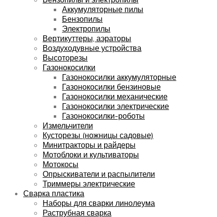
Аккумуляторные пилы
Бензопилы
Электропилы
Вертикуттеры, аэраторы
Воздуходувные устройства
Высоторезы
Газонокосилки
Газонокосилки аккумуляторные
Газонокосилки бензиновые
Газонокосилки механические
Газонокосилки электрические
Газонокосилки-роботы
Измельчители
Кусторезы (ножницы садовые)
Минитракторы и райдеры
Мотоблоки и культиваторы
Мотокосы
Опрыскиватели и распылители
Триммеры электрические
Сварка пластика
Наборы для сварки линолеума
Раструбная сварка