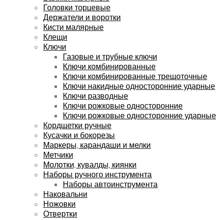
Головки торцевые
Держатели и воротки
Кисти малярные
Клещи
Ключи
Газовые и трубные ключи
Ключи комбинированные
Ключи комбинированные трещоточные
Ключи накидные односторонние ударные
Ключи разводные
Ключи рожковые односторонние
Ключи рожковые односторонние ударные
Кордщетки ручные
Кусачки и бокорезы
Маркеры, карандаши и мелки
Метчики
Молотки, кувалды, киянки
Наборы ручного инструмента
Наборы автоинструмента
Наковальни
Ножовки
Отвертки