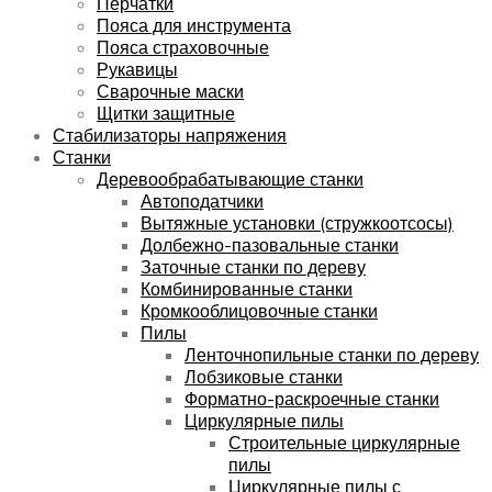
Перчатки
Пояса для инструмента
Пояса страховочные
Рукавицы
Сварочные маски
Щитки защитные
Стабилизаторы напряжения
Станки
Деревообрабатывающие станки
Автоподатчики
Вытяжные установки (стружкоотсосы)
Долбежно-пазовальные станки
Заточные станки по дереву
Комбинированные станки
Кромкооблицовочные станки
Пилы
Ленточнопильные станки по дереву
Лобзиковые станки
Форматно-раскроечные станки
Циркулярные пилы
Строительные циркулярные
пилы
Циркулярные пилы с