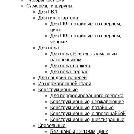
Саморезы и шурупы
Для ГВЛ
Для гипсокартона
Для ГКЛ, потайные, со сверлом,
цинк
Для ГКЛ, потайные, со сверлом,
чёрные
Для пола
Для пола, Himtex, с алмазным
наконечником
Для пола, паркета
Для пола, террас
Для сэндвич-панелей
Из нержавеющей стали
Конструкционные
Для перфорированного крепежа
Конструкционные, нержавеющие
Конструкционные, потайные
Конструкционные, с прессшайбой
Конструкционные, шестигранные
Кровельные
Без шайбы, D-10мм, цинк