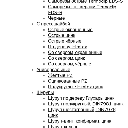
Саморезы острые Termoclip EDS-S
Саморезы со сверлом Termoclip
EDS-B
Чёрные
С прессшайбой
Острые окрашенные
Острые цинк
Острые чёрные
По дереву, Himtex
Со сверлом, окрашенные
Со сверлом, цинк
Со сверлом, чёрные
Универсальные
Жёлтые PZ
Оцинкованные PZ
Полукруглые Himtex цинк
Шурупы
Шуруп по дереву Глухарь, цинк
Шуруп полукруглый, DIN7981, цинк
Шуруп шестагранный, DIN7976,
цинк
Шуруп-винт, конфирмат, цинк
Шуруп-кольцо