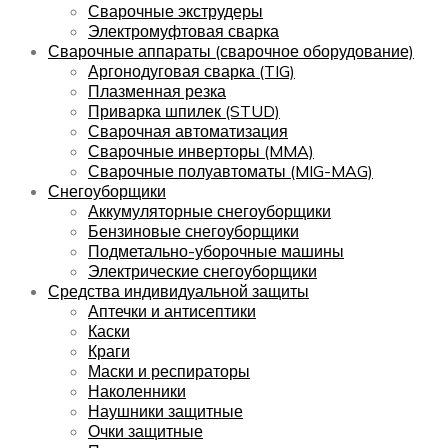
Сварочные экструдеры
Электромуфтовая сварка
Сварочные аппараты (сварочное оборудование)
Аргонодуговая сварка (TIG)
Плазменная резка
Приварка шпилек (STUD)
Сварочная автоматизация
Сварочные инверторы (MMA)
Сварочные полуавтоматы (MIG-MAG)
Снегоуборщики
Аккумуляторные снегоуборщики
Бензиновые снегоуборщики
Подметально-уборочные машины
Электрические снегоуборщики
Средства индивидуальной защиты
Аптечки и антисептики
Каски
Краги
Маски и респираторы
Наколенники
Наушники защитные
Очки защитные