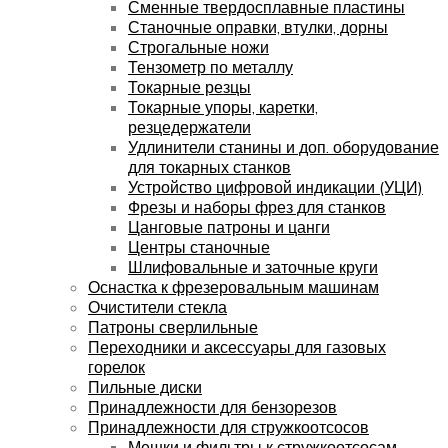
Сменные твердосплавные пластины
Станочные оправки, втулки, дорны
Строгальные ножи
Тензометр по металлу
Токарные резцы
Токарные упоры, каретки,
резцедержатели
Удлинители станины и доп. оборудование
для токарных станков
Устройство цифровой индикации (УЦИ)
Фрезы и наборы фрез для станков
Цанговые патроны и цанги
Центры станочные
Шлифовальные и заточные круги
Оснастка к фрезеровальным машинам
Очистители стекла
Патроны сверлильные
Переходники и аксессуары для газовых
горелок
Пильные диски
Принадлежности для бензорезов
Принадлежности для стружкоотсосов
Мешки и фильтры к стружкоотсосам