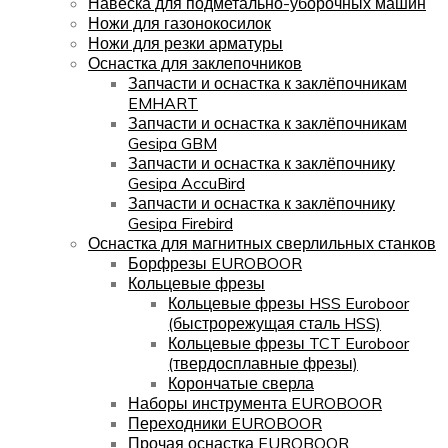
Навеска для подметально-уборочных машин
Ножи для газонокосилок
Ножи для резки арматуры
Оснастка для заклепочников
Запчасти и оснастка к заклёпочникам
EMHART
Запчасти и оснастка к заклёпочникам
Gesipa GBM
Запчасти и оснастка к заклёпочнику
Gesipa AccuBird
Запчасти и оснастка к заклёпочнику
Gesipa Firebird
Оснастка для магнитных сверлильных станков
Борфрезы EUROBOOR
Кольцевые фрезы
Кольцевые фрезы HSS Euroboor
(быстрорежущая сталь HSS)
Кольцевые фрезы TCT Euroboor
(твердосплавные фрезы)
Корончатые сверла
Наборы инструмента EUROBOOR
Переходники EUROBOOR
Прочая оснастка EUROBOOR