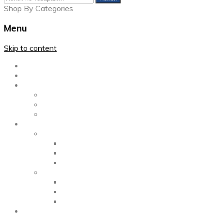
Shop By Categories
Menu
Skip to content
Главная
Каталог
Блог
Left Sidebar
Right Sidebar
Full Width
Media
Gallery
2 Columns
3 Columns
4 Columns
Portfolio
2 Columns
3 Columns
4 Columns
ShortCode