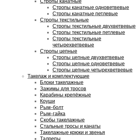
Стропы канатные
Стропы канатные одноветвевые
Стропы канатные петлевые
Стропы текстильные
Стропы текстильные двухветвевые
Стропы текстильные петлевые
Стропы текстильные
четырехветвевые
Стропы цепные
Стропы цепные двухветвевые
Стропы цепные одноветвевые
Стропы цепные четырехветвевые
Такелаж и комплектующие
Блоки такелажные
Зажимы для тросов
Карабины крепёжные
Коуши
Рым-болт
Рым-гайка
Скобы такелажные
Стальные тросы и канаты
Такелажные крюки и звенья
Талрепы