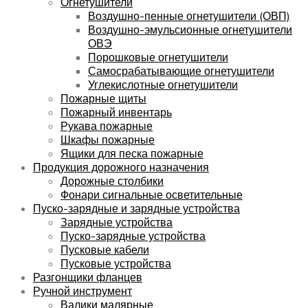
Огнетушители
Воздушно-пенные огнетушители (ОВП)
Воздушно-эмульсионные огнетушители
ОВЭ
Порошковые огнетушители
Самосрабатывающие огнетушители
Углекислотные огнетушители
Пожарные щиты
Пожарный инвентарь
Рукава пожарные
Шкафы пожарные
Ящики для песка пожарные
Продукция дорожного назначения
Дорожные столбики
Фонари сигнальные осветительные
Пуско-зарядные и зарядные устройства
Зарядные устройства
Пуско-зарядные устройства
Пусковые кабели
Пусковые устройства
Разгонщики фланцев
Ручной инструмент
Валики малярные