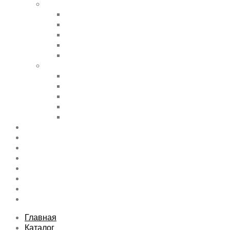
Shortcode Pages
Accordions & Toggles
Buttons
Divider
Progress Bar & Pie Chart
Lists
Shortcode Pages
Services
Tabs
Map & Contact
Message Boxes
Pricing table
Features
Top rated product
Product Category
FAQs Page
Typography
Sitemap
Contact Us
About Us
Главная
Каталог