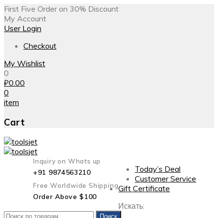
First Five Order on 30% Discount
My Account
User Login
Checkout
My Wishlist
0
₽
0.00
0
item
Cart
Inquiry on Whats up
Today’s Deal
+91 9874563210
Customer Service
Free Worldwide Shipping
Gift Certificate
Order Above $100
Искать:
Поиск