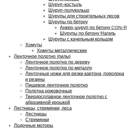
Шуруп-костыль
Шуруп-полукольцо
Шурупы для строительных лесов
Шурупы по бетону
Анкер-шуруп по бетону CON-R
Шурупы по бетону Нагель
Шурупы с качельным кольцом
Хомуты
Хомуты металлические
Ленточное полотно (пилы)
Ленточное полотно по дереву
Ленточное полотно по металлу
Ленточные ножи для резки картона, поролона
и резины
Пищевое ленточное полотно
Полотна ножовочные
Твердосплавное ленточное полотно с
абразивной крошкой
Лестницы, стремянки, леса
Лестницы
Стремянки
Лодочные моторы