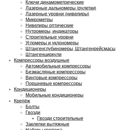
Ключи динамометрические
Лазерные дальномеры (рулетки)
Лазерные уровни (нивелиры)
Микрометры
Нивелиры оптические
Нутромеры, индикаторы
Строительные уровни
Угломеры и уклономеры
Штангенглубиномеры, Штангенрейсмасы
Штангенциркули
Компрессоры воздушные
Автомобильные компрессоры
Безмасляные компрессоры
Винтовые компрессоры
Поршневые компрессоры
Кондиционеры
Мобильные кондиционеры
Крепёж
Болты
Гвозди
Гвозди строительные
Заклепки вытяжные
Наборы крепежа