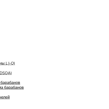
ны LJ-Q)
(DSQA)
 барабанов
ма барабанов
нелей