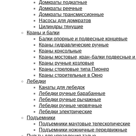
Домкраты подкатные
Домкраты реечные
Домкраты трансмиссионные
Насосы для домкратов
Цилиндры тянущие
Краны и балки
Балки опорные и подвесные концевые
Краны гидравлические ручные
Краны консольные
Краны мостовые, кран-балки подвесные и
Краны ручные козловые
Краны стреловые типа Пионер
Краны строительные в Окно
Лебедки
Канаты для лебедок
Лебедки ручные барабанные
Лебедки ручные рычажные
Лебедки ручные червячные
Лебедки электрические
Подъемники
Подъемники мачтовые телескопические
Подъемники ножничные передвижные
Пульты для управления талью