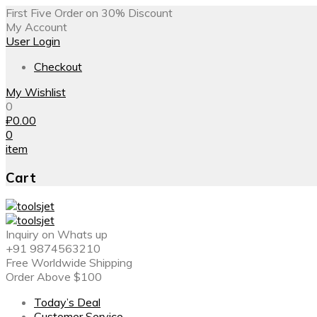
First Five Order on 30% Discount
My Account
User Login
Checkout
My Wishlist
0
₽
0.00
0
item
Cart
Inquiry on Whats up
+91 9874563210
Free Worldwide Shipping
Order Above $100
Today’s Deal
Customer Service