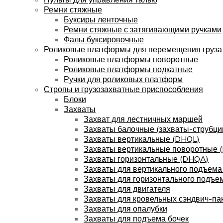
Ремни стяжные
Буксиры ленточные
Ремни стяжные с затягивающими ручками
Фалы буксировочные
Роликовые платформы для перемещения груза
Роликовые платформы поворотные
Роликовые платформы подкатные
Ручки для роликовых платформ
Стропы и грузозахватные приспособления
Блоки
Захваты
Захват для лестничных маршей
Захваты балочные (захваты-струбци
Захваты вертикальные (DHQL)
Захваты вертикальные поворотные 
Захваты горизонтальные (DHQA)
Захваты для вертикального подъема
Захваты для горизонтального подъе
Захваты для двигателя
Захваты для кровельных сэндвич-па
Захваты для опалубки
Захваты для подъема бочек