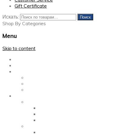
Gift Certificate
Искать:
Поиск
Shop By Categories
Menu
Skip to content
Главная
Каталог
Блог
Left Sidebar
Right Sidebar
Full Width
Media
Gallery
2 Columns
3 Columns
4 Columns
Portfolio
2 Columns