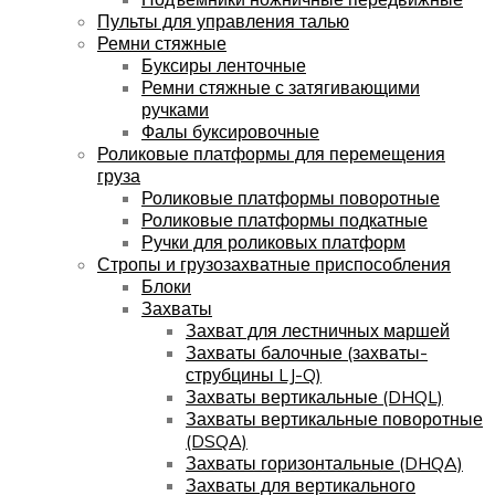
Пульты для управления талью
Ремни стяжные
Буксиры ленточные
Ремни стяжные с затягивающими
ручками
Фалы буксировочные
Роликовые платформы для перемещения
груза
Роликовые платформы поворотные
Роликовые платформы подкатные
Ручки для роликовых платформ
Стропы и грузозахватные приспособления
Блоки
Захваты
Захват для лестничных маршей
Захваты балочные (захваты-
струбцины LJ-Q)
Захваты вертикальные (DHQL)
Захваты вертикальные поворотные
(DSQA)
Захваты горизонтальные (DHQA)
Захваты для вертикального