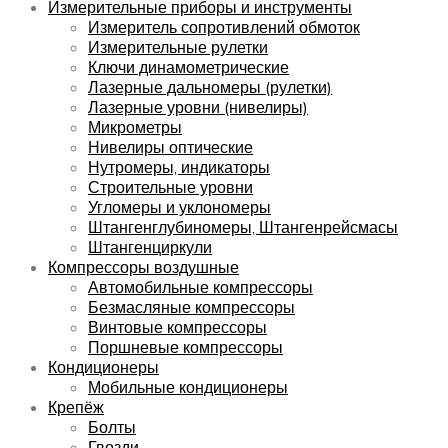
Измерительные приборы и инструменты
Измеритель сопротивлений обмоток
Измерительные рулетки
Ключи динамометрические
Лазерные дальномеры (рулетки)
Лазерные уровни (нивелиры)
Микрометры
Нивелиры оптические
Нутромеры, индикаторы
Строительные уровни
Угломеры и уклономеры
Штангенглубиномеры, Штангенрейсмасы
Штангенциркули
Компрессоры воздушные
Автомобильные компрессоры
Безмасляные компрессоры
Винтовые компрессоры
Поршневые компрессоры
Кондиционеры
Мобильные кондиционеры
Крепёж
Болты
Гвозди