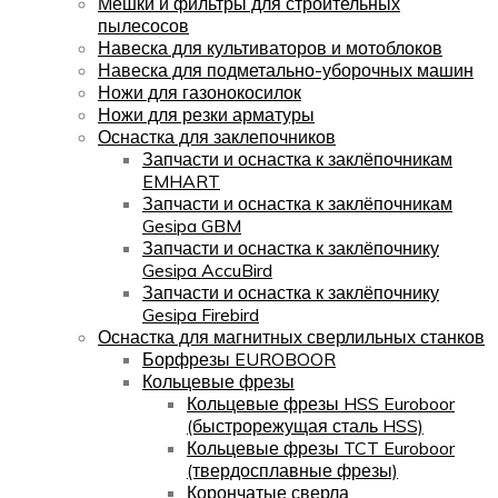
Мешки и фильтры для строительных
пылесосов
Навеска для культиваторов и мотоблоков
Навеска для подметально-уборочных машин
Ножи для газонокосилок
Ножи для резки арматуры
Оснастка для заклепочников
Запчасти и оснастка к заклёпочникам
EMHART
Запчасти и оснастка к заклёпочникам
Gesipa GBM
Запчасти и оснастка к заклёпочнику
Gesipa AccuBird
Запчасти и оснастка к заклёпочнику
Gesipa Firebird
Оснастка для магнитных сверлильных станков
Борфрезы EUROBOOR
Кольцевые фрезы
Кольцевые фрезы HSS Euroboor
(быстрорежущая сталь HSS)
Кольцевые фрезы TCT Euroboor
(твердосплавные фрезы)
Корончатые сверла