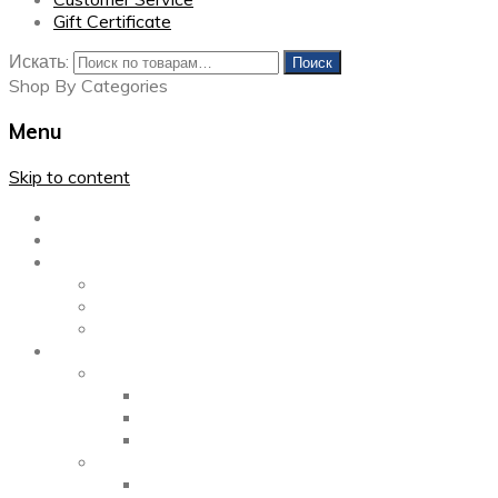
Gift Certificate
Искать:
Поиск
Shop By Categories
Menu
Skip to content
Главная
Каталог
Блог
Left Sidebar
Right Sidebar
Full Width
Media
Gallery
2 Columns
3 Columns
4 Columns
Portfolio
2 Columns