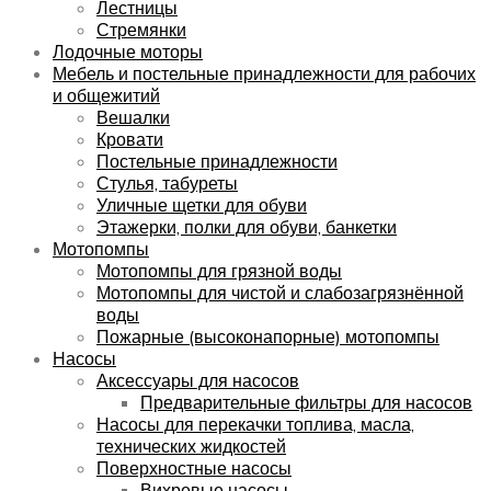
Лестницы
Стремянки
Лодочные моторы
Мебель и постельные принадлежности для рабочих
и общежитий
Вешалки
Кровати
Постельные принадлежности
Стулья, табуреты
Уличные щетки для обуви
Этажерки, полки для обуви, банкетки
Мотопомпы
Мотопомпы для грязной воды
Мотопомпы для чистой и слабозагрязнённой
воды
Пожарные (высоконапорные) мотопомпы
Насосы
Аксессуары для насосов
Предварительные фильтры для насосов
Насосы для перекачки топлива, масла,
технических жидкостей
Поверхностные насосы
Вихревые насосы