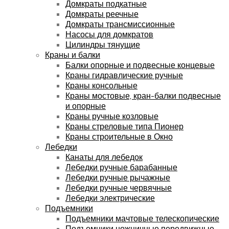
Домкраты подкатные
Домкраты реечные
Домкраты трансмиссионные
Насосы для домкратов
Цилиндры тянущие
Краны и балки
Балки опорные и подвесные концевые
Краны гидравлические ручные
Краны консольные
Краны мостовые, кран-балки подвесные
и опорные
Краны ручные козловые
Краны стреловые типа Пионер
Краны строительные в Окно
Лебедки
Канаты для лебедок
Лебедки ручные барабанные
Лебедки ручные рычажные
Лебедки ручные червячные
Лебедки электрические
Подъемники
Подъемники мачтовые телескопические
Подъемники ножничные передвижные