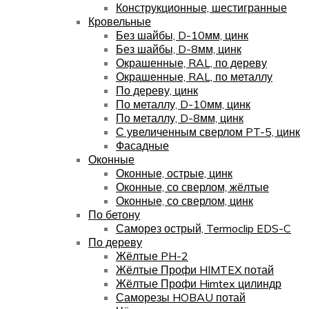
Конструкционные, шестигранные
Кровельные
Без шайбы, D-10мм, цинк
Без шайбы, D-8мм, цинк
Окрашенные, RAL, по дереву
Окрашенные, RAL, по металлу
По дереву, цинк
По металлу, D-10мм, цинк
По металлу, D-8мм, цинк
С увеличенным сверлом PT-5, цинк
Фасадные
Оконные
Оконные, острые, цинк
Оконные, со сверлом, жёлтые
Оконные, со сверлом, цинк
По бетону
Саморез острый, Termoclip EDS-C
По дереву
Жёлтые PH-2
Жёлтые Профи HIMTEX потай
Жёлтые Профи Himtex цилиндр
Саморезы HOBAU потай