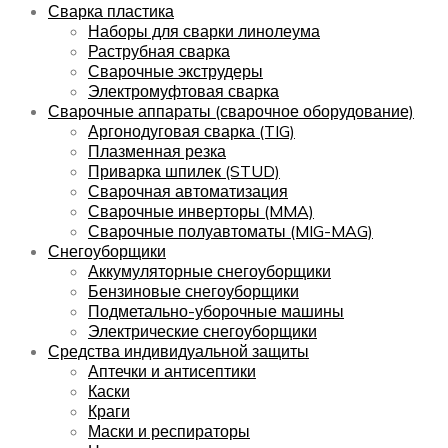
Сварка пластика
Наборы для сварки линолеума
Раструбная сварка
Сварочные экструдеры
Электромуфтовая сварка
Сварочные аппараты (сварочное оборудование)
Аргонодуговая сварка (TIG)
Плазменная резка
Приварка шпилек (STUD)
Сварочная автоматизация
Сварочные инверторы (MMA)
Сварочные полуавтоматы (MIG-MAG)
Снегоуборщики
Аккумуляторные снегоуборщики
Бензиновые снегоуборщики
Подметально-уборочные машины
Электрические снегоуборщики
Средства индивидуальной защиты
Аптечки и антисептики
Каски
Краги
Маски и респираторы