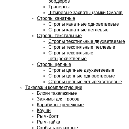
бордюров
Траверсы
Штыревые захваты (замки Смаля)
Стропы канатные
Стропы канатные одноветвевые
Стропы канатные петлевые
Стропы текстильные
Стропы текстильные двухветвевые
Стропы текстильные петлевые
Стропы текстильные
четырехветвевые
Стропы цепные
Стропы цепные двухветвевые
Стропы цепные одноветвевые
Стропы цепные четырехветвевые
Такелаж и комплектующие
Блоки такелажные
Зажимы для тросов
Карабины крепёжные
Коуши
Рым-болт
Рым-гайка
Скобы такелажные