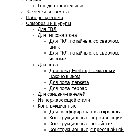
Гвозди строительные
Заклепки вытяжные
Наборы крепежа
Саморезы и шурупы
Для ГВЛ
Для гипсокартона
Для ГКЛ, потайные, со сверлом,
цинк
Для ГКЛ, потайные, со сверлом,
чёрные
Для пола
Для пола, Himtex, с алмазным
наконечником
Для пола, паркета
Для пола, террас
Для сэндвич-панелей
Из нержавеющей стали
Конструкционные
Для перфорированного крепежа
Конструкционные, нержавеющие
Конструкционные, потайные
Конструкционные, с прессшайбой