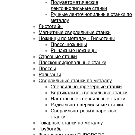
Полуавтоматические
ленточнопильные станки
Ручные ленточнопильные станки по
металлу
Листогибы
Магнитные сверлильные станки
Ножницы по металлу - Гильотины
Пресс-ножницы
Рычажные ножницы
Отрезные станки
Плоскошлифовальные станки
Прессы
Рольганги
Сверлильные станки по металлу
Cверлильно-фрезерные станки
Вертикально-сверлильные станки
Настольные сверлильные станки
Радиально-сверлильные станки
Сверлильно-резьбонарезные
станки
Токарные станки по металлу
Трубогибы
Фаскосниматели EUROBOOR