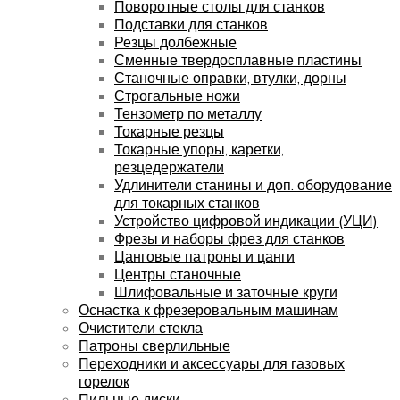
Поворотные столы для станков
Подставки для станков
Резцы долбежные
Сменные твердосплавные пластины
Станочные оправки, втулки, дорны
Строгальные ножи
Тензометр по металлу
Токарные резцы
Токарные упоры, каретки,
резцедержатели
Удлинители станины и доп. оборудование
для токарных станков
Устройство цифровой индикации (УЦИ)
Фрезы и наборы фрез для станков
Цанговые патроны и цанги
Центры станочные
Шлифовальные и заточные круги
Оснастка к фрезеровальным машинам
Очистители стекла
Патроны сверлильные
Переходники и аксессуары для газовых
горелок
Пильные диски