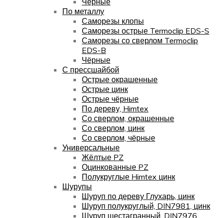
Чёрные
По металлу
Саморезы клопы
Саморезы острые Termoclip EDS-S
Саморезы со сверлом Termoclip
EDS-B
Чёрные
С прессшайбой
Острые окрашенные
Острые цинк
Острые чёрные
По дереву, Himtex
Со сверлом, окрашенные
Со сверлом, цинк
Со сверлом, чёрные
Универсальные
Жёлтые PZ
Оцинкованные PZ
Полукруглые Himtex цинк
Шурупы
Шуруп по дереву Глухарь, цинк
Шуруп полукруглый, DIN7981, цинк
Шуруп шестагранный, DIN7976,