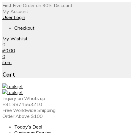
First Five Order on 30% Discount
My Account
User Login
Checkout
My Wishlist
0
₽
0.00
0
item
Cart
Inquiry on Whats up
+91 9874563210
Free Worldwide Shipping
Order Above $100
Today’s Deal
Customer Service