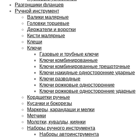
Разгонщики фланцев
Ручной инструмент
Валики малярные
Головки торцевые
Держатели и воротки
Кисти малярные
Клещи
Ключи
Газовые и трубные ключи
Ключи комбинированные
Ключи комбинированные трещоточные
Ключи накидные односторонние ударные
Ключи разводные
Ключи рожковые односторонние
Ключи рожковые односторонние ударные
Кордщетки ручные
Кусачки и бокорезы
Маркеры, карандаши и мелки
Метчики
Молотки, кувалды, киянки
Наборы ручного инструмента
Наборы автоинструмента