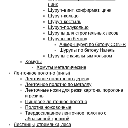
цинк
Шуруп-винт, конфирмат, цинк
Шуруп-кольцо
Шуруп-костыль
Шуруп-полукольцо
Шурупы для строительных лесов
Шурупы по бетону
Анкер-шуруп по бетону CON-R
Шурупы по бетону Нагель
Шурупы с качельным кольцом
Хомуты
Хомуты металлические
Ленточное полотно (пилы)
Ленточное полотно по дереву
Ленточное полотно по металлу
Ленточные ножи для резки картона, поролона
и резины
Пищевое ленточное полотно
Полотна ножовочные
Твердосплавное ленточное полотно с
абразивной крошкой
Лестницы, стремянки, леса