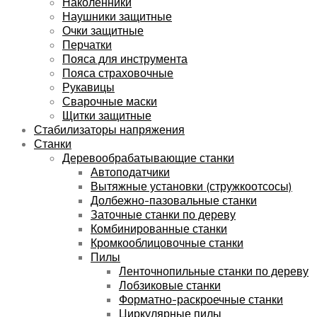
Наколенники
Наушники защитные
Очки защитные
Перчатки
Пояса для инструмента
Пояса страховочные
Рукавицы
Сварочные маски
Щитки защитные
Стабилизаторы напряжения
Станки
Деревообрабатывающие станки
Автоподатчики
Вытяжные установки (стружкоотсосы)
Долбежно-пазовальные станки
Заточные станки по дереву
Комбинированные станки
Кромкооблицовочные станки
Пилы
Ленточнопильные станки по дереву
Лобзиковые станки
Форматно-раскроечные станки
Циркулярные пилы