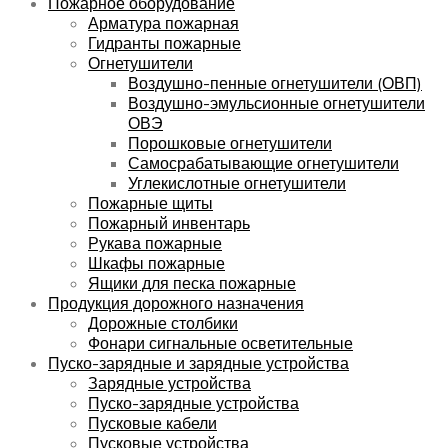
Пожарное оборудование
Арматура пожарная
Гидранты пожарные
Огнетушители
Воздушно-пенные огнетушители (ОВП)
Воздушно-эмульсионные огнетушители
ОВЭ
Порошковые огнетушители
Самосрабатывающие огнетушители
Углекислотные огнетушители
Пожарные щиты
Пожарный инвентарь
Рукава пожарные
Шкафы пожарные
Ящики для песка пожарные
Продукция дорожного назначения
Дорожные столбики
Фонари сигнальные осветительные
Пуско-зарядные и зарядные устройства
Зарядные устройства
Пуско-зарядные устройства
Пусковые кабели
Пусковые устройства