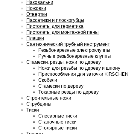
Наковальни
Ножовки
Отвертки
Пассатижи и плоскогубцы
Пистолеты для герметика
Пистолеты для монтажной пены
Плашки
Сантехнический трубный инструмент
Резьбонарезные электроклуппы
Ручные резьбонарезные клуппы
Стамески, резцы, ножи по дереву
Ножи для резьбы по дереву и шпону
Приспособления для заточки KIRSCHEN
Скобели
Стамески по дереву
Токарные резцы по дереву
Строительные ножи
Струбцины
Тиски
Слесарные тиски
Станочные тиски
Столярные тиски
Топоры