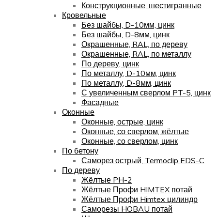
Конструкционные, шестигранные
Кровельные
Без шайбы, D-10мм, цинк
Без шайбы, D-8мм, цинк
Окрашенные, RAL, по дереву
Окрашенные, RAL, по металлу
По дереву, цинк
По металлу, D-10мм, цинк
По металлу, D-8мм, цинк
С увеличенным сверлом PT-5, цинк
Фасадные
Оконные
Оконные, острые, цинк
Оконные, со сверлом, жёлтые
Оконные, со сверлом, цинк
По бетону
Саморез острый, Termoclip EDS-C
По дереву
Жёлтые PH-2
Жёлтые Профи HIMTEX потай
Жёлтые Профи Himtex цилиндр
Саморезы HOBAU потай