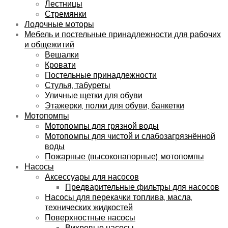
Лестницы
Стремянки
Лодочные моторы
Мебель и постельные принадлежности для рабочих
и общежитий
Вешалки
Кровати
Постельные принадлежности
Стулья, табуреты
Уличные щетки для обуви
Этажерки, полки для обуви, банкетки
Мотопомпы
Мотопомпы для грязной воды
Мотопомпы для чистой и слабозагрязнённой
воды
Пожарные (высоконапорные) мотопомпы
Насосы
Аксессуары для насосов
Предварительные фильтры для насосов
Насосы для перекачки топлива, масла,
технических жидкостей
Поверхностные насосы
Вихревые насосы