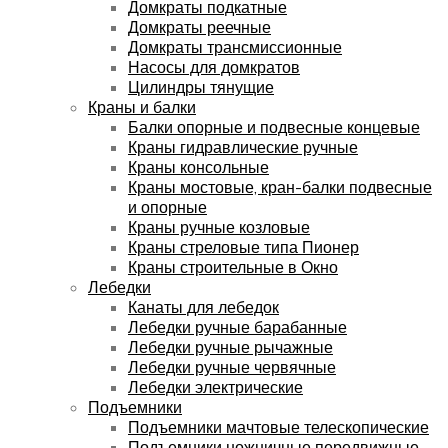
Домкраты подкатные
Домкраты реечные
Домкраты трансмиссионные
Насосы для домкратов
Цилиндры тянущие
Краны и балки
Балки опорные и подвесные концевые
Краны гидравлические ручные
Краны консольные
Краны мостовые, кран-балки подвесные
и опорные
Краны ручные козловые
Краны стреловые типа Пионер
Краны строительные в Окно
Лебедки
Канаты для лебедок
Лебедки ручные барабанные
Лебедки ручные рычажные
Лебедки ручные червячные
Лебедки электрические
Подъемники
Подъемники мачтовые телескопические
Подъемники ножничные передвижные