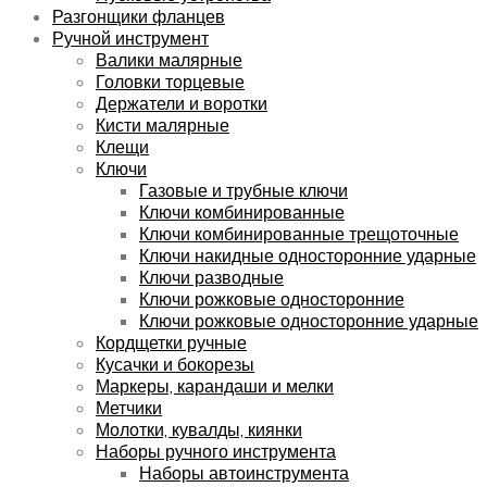
Разгонщики фланцев
Ручной инструмент
Валики малярные
Головки торцевые
Держатели и воротки
Кисти малярные
Клещи
Ключи
Газовые и трубные ключи
Ключи комбинированные
Ключи комбинированные трещоточные
Ключи накидные односторонние ударные
Ключи разводные
Ключи рожковые односторонние
Ключи рожковые односторонние ударные
Кордщетки ручные
Кусачки и бокорезы
Маркеры, карандаши и мелки
Метчики
Молотки, кувалды, киянки
Наборы ручного инструмента
Наборы автоинструмента