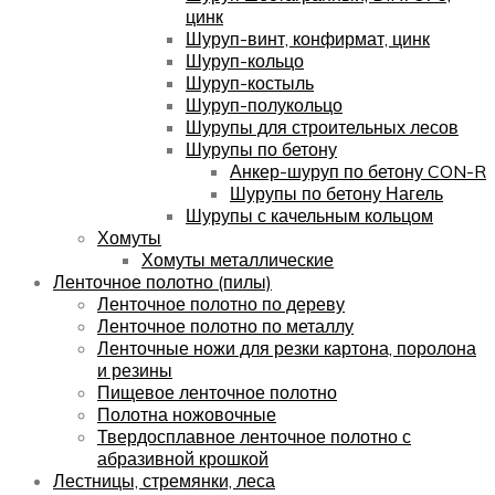
цинк
Шуруп-винт, конфирмат, цинк
Шуруп-кольцо
Шуруп-костыль
Шуруп-полукольцо
Шурупы для строительных лесов
Шурупы по бетону
Анкер-шуруп по бетону CON-R
Шурупы по бетону Нагель
Шурупы с качельным кольцом
Хомуты
Хомуты металлические
Ленточное полотно (пилы)
Ленточное полотно по дереву
Ленточное полотно по металлу
Ленточные ножи для резки картона, поролона
и резины
Пищевое ленточное полотно
Полотна ножовочные
Твердосплавное ленточное полотно с
абразивной крошкой
Лестницы, стремянки, леса