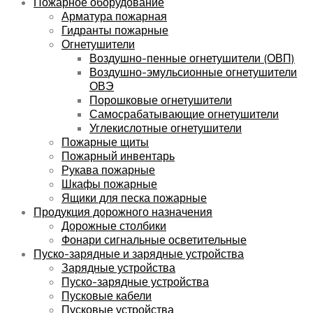
Пожарное оборудование
Арматура пожарная
Гидранты пожарные
Огнетушители
Воздушно-пенные огнетушители (ОВП)
Воздушно-эмульсионные огнетушители
ОВЭ
Порошковые огнетушители
Самосрабатывающие огнетушители
Углекислотные огнетушители
Пожарные щиты
Пожарный инвентарь
Рукава пожарные
Шкафы пожарные
Ящики для песка пожарные
Продукция дорожного назначения
Дорожные столбики
Фонари сигнальные осветительные
Пуско-зарядные и зарядные устройства
Зарядные устройства
Пуско-зарядные устройства
Пусковые кабели
Пусковые устройства