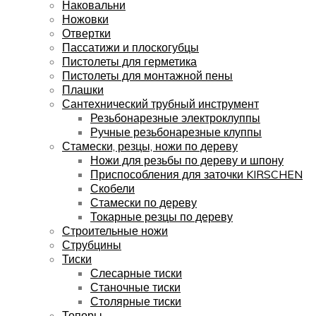
Наковальни
Ножовки
Отвертки
Пассатижи и плоскогубцы
Пистолеты для герметика
Пистолеты для монтажной пены
Плашки
Сантехнический трубный инструмент
Резьбонарезные электроклуппы
Ручные резьбонарезные клуппы
Стамески, резцы, ножи по дереву
Ножи для резьбы по дереву и шпону
Приспособления для заточки KIRSCHEN
Скобели
Стамески по дереву
Токарные резцы по дереву
Строительные ножи
Струбцины
Тиски
Слесарные тиски
Станочные тиски
Столярные тиски
Топоры