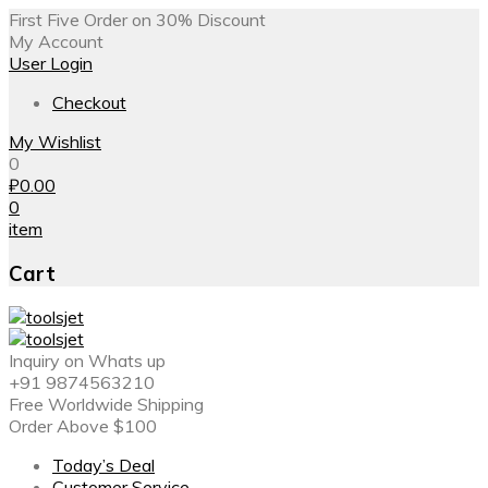
First Five Order on 30% Discount
My Account
User Login
Checkout
My Wishlist
0
₽
0.00
0
item
Cart
Inquiry on Whats up
+91 9874563210
Free Worldwide Shipping
Order Above $100
Today’s Deal
Customer Service