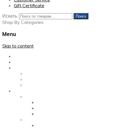
Gift Certificate
Искать:
Поиск
Shop By Categories
Menu
Skip to content
Главная
Каталог
Блог
Left Sidebar
Right Sidebar
Full Width
Media
Gallery
2 Columns
3 Columns
4 Columns
Portfolio
2 Columns