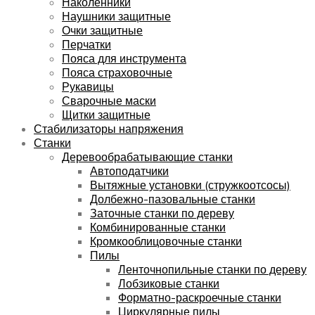
Наколенники
Наушники защитные
Очки защитные
Перчатки
Пояса для инструмента
Пояса страховочные
Рукавицы
Сварочные маски
Щитки защитные
Стабилизаторы напряжения
Станки
Деревообрабатывающие станки
Автоподатчики
Вытяжные установки (стружкоотсосы)
Долбежно-пазовальные станки
Заточные станки по дереву
Комбинированные станки
Кромкооблицовочные станки
Пилы
Ленточнопильные станки по дереву
Лобзиковые станки
Форматно-раскроечные станки
Циркулярные пилы