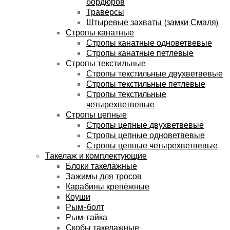
бордюров
Траверсы
Штыревые захваты (замки Смаля)
Стропы канатные
Стропы канатные одноветвевые
Стропы канатные петлевые
Стропы текстильные
Стропы текстильные двухветвевые
Стропы текстильные петлевые
Стропы текстильные
четырехветвевые
Стропы цепные
Стропы цепные двухветвевые
Стропы цепные одноветвевые
Стропы цепные четырехветвевые
Такелаж и комплектующие
Блоки такелажные
Зажимы для тросов
Карабины крепёжные
Коуши
Рым-болт
Рым-гайка
Скобы такелажные