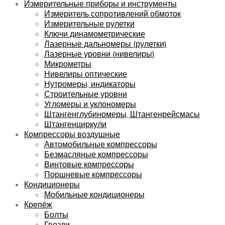
Измерительные приборы и инструменты
Измеритель сопротивлений обмоток
Измерительные рулетки
Ключи динамометрические
Лазерные дальномеры (рулетки)
Лазерные уровни (нивелиры)
Микрометры
Нивелиры оптические
Нутромеры, индикаторы
Строительные уровни
Угломеры и уклономеры
Штангенглубиномеры, Штангенрейсмасы
Штангенциркули
Компрессоры воздушные
Автомобильные компрессоры
Безмасляные компрессоры
Винтовые компрессоры
Поршневые компрессоры
Кондиционеры
Мобильные кондиционеры
Крепёж
Болты
Гвозди