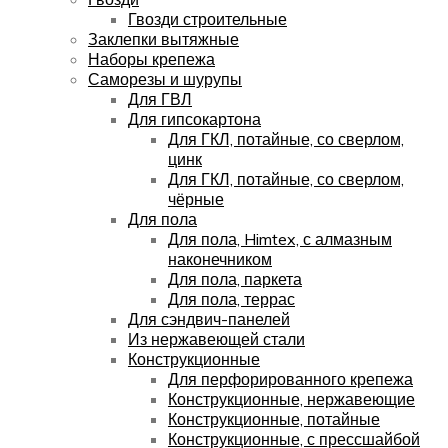
Гвозди строительные
Заклепки вытяжные
Наборы крепежа
Саморезы и шурупы
Для ГВЛ
Для гипсокартона
Для ГКЛ, потайные, со сверлом,
цинк
Для ГКЛ, потайные, со сверлом,
чёрные
Для пола
Для пола, Himtex, с алмазным
наконечником
Для пола, паркета
Для пола, террас
Для сэндвич-панелей
Из нержавеющей стали
Конструкционные
Для перфорированного крепежа
Конструкционные, нержавеющие
Конструкционные, потайные
Конструкционные, с прессшайбой