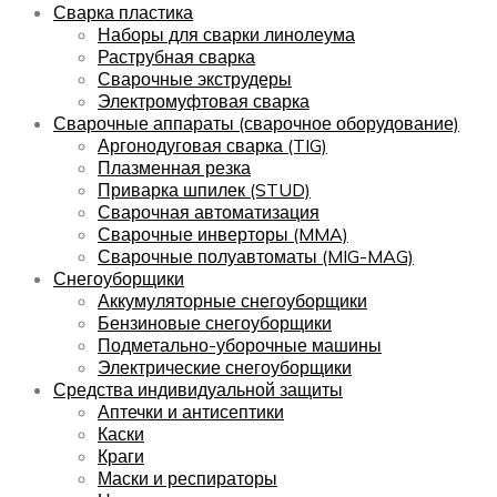
Сварка пластика
Наборы для сварки линолеума
Раструбная сварка
Сварочные экструдеры
Электромуфтовая сварка
Сварочные аппараты (сварочное оборудование)
Аргонодуговая сварка (TIG)
Плазменная резка
Приварка шпилек (STUD)
Сварочная автоматизация
Сварочные инверторы (MMA)
Сварочные полуавтоматы (MIG-MAG)
Снегоуборщики
Аккумуляторные снегоуборщики
Бензиновые снегоуборщики
Подметально-уборочные машины
Электрические снегоуборщики
Средства индивидуальной защиты
Аптечки и антисептики
Каски
Краги
Маски и респираторы