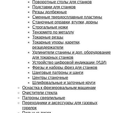
Поворотные столы для станков
Подставки для станков
Резцы долбежные
Сменные твердосплавные пластины
Станочные оправки, втулки, дорны
Строгальные ножи
Тензометр по металлу
Токарные резцы
Токарные упоры, каретки,
резцедержатели
Удлинители станины и доп. оборудование
для токарных станков
Устройство цифровой индикации (УЦИ)
Фрезы и наборы фрез для станков
Цанговые патроны и цанги
Центры станочные
Шлифовальные и заточные круги
Оснастка к фрезеровальным машинам
Очистители стекла
Патроны сверлильные
Переходники и аксессуары для газовых
горелок
Пильные диски