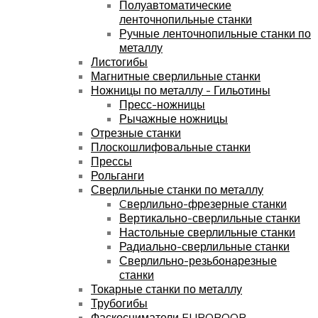
Полуавтоматические
ленточнопильные станки
Ручные ленточнопильные станки по
металлу
Листогибы
Магнитные сверлильные станки
Ножницы по металлу - Гильотины
Пресс-ножницы
Рычажные ножницы
Отрезные станки
Плоскошлифовальные станки
Прессы
Рольганги
Сверлильные станки по металлу
Cверлильно-фрезерные станки
Вертикально-сверлильные станки
Настольные сверлильные станки
Радиально-сверлильные станки
Сверлильно-резьбонарезные
станки
Токарные станки по металлу
Трубогибы
Фаскосниматели EUROBOOR