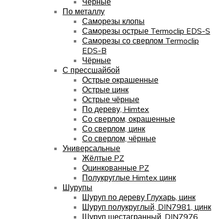
Чёрные
По металлу
Саморезы клопы
Саморезы острые Termoclip EDS-S
Саморезы со сверлом Termoclip
EDS-B
Чёрные
С прессшайбой
Острые окрашенные
Острые цинк
Острые чёрные
По дереву, Himtex
Со сверлом, окрашенные
Со сверлом, цинк
Со сверлом, чёрные
Универсальные
Жёлтые PZ
Оцинкованные PZ
Полукруглые Himtex цинк
Шурупы
Шуруп по дереву Глухарь, цинк
Шуруп полукруглый, DIN7981, цинк
Шуруп шестагранный, DIN7976,