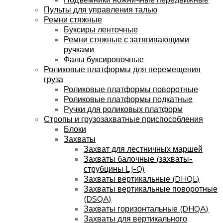
Пульты для управления талью
Ремни стяжные
Буксиры ленточные
Ремни стяжные с затягивающими
ручками
Фалы буксировочные
Роликовые платформы для перемещения
груза
Роликовые платформы поворотные
Роликовые платформы подкатные
Ручки для роликовых платформ
Стропы и грузозахватные приспособления
Блоки
Захваты
Захват для лестничных маршей
Захваты балочные (захваты-
струбцины LJ-Q)
Захваты вертикальные (DHQL)
Захваты вертикальные поворотные
(DSQA)
Захваты горизонтальные (DHQA)
Захваты для вертикального