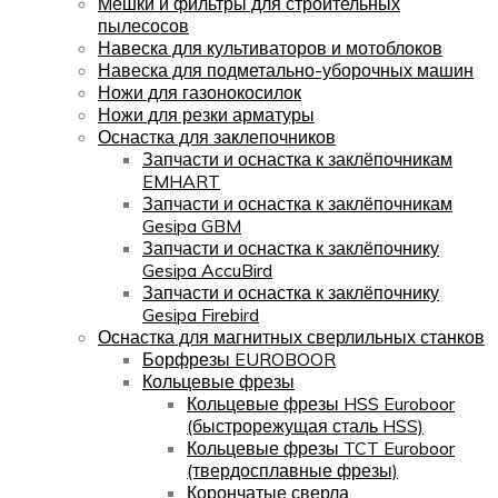
Мешки и фильтры для строительных
пылесосов
Навеска для культиваторов и мотоблоков
Навеска для подметально-уборочных машин
Ножи для газонокосилок
Ножи для резки арматуры
Оснастка для заклепочников
Запчасти и оснастка к заклёпочникам
EMHART
Запчасти и оснастка к заклёпочникам
Gesipa GBM
Запчасти и оснастка к заклёпочнику
Gesipa AccuBird
Запчасти и оснастка к заклёпочнику
Gesipa Firebird
Оснастка для магнитных сверлильных станков
Борфрезы EUROBOOR
Кольцевые фрезы
Кольцевые фрезы HSS Euroboor
(быстрорежущая сталь HSS)
Кольцевые фрезы TCT Euroboor
(твердосплавные фрезы)
Корончатые сверла