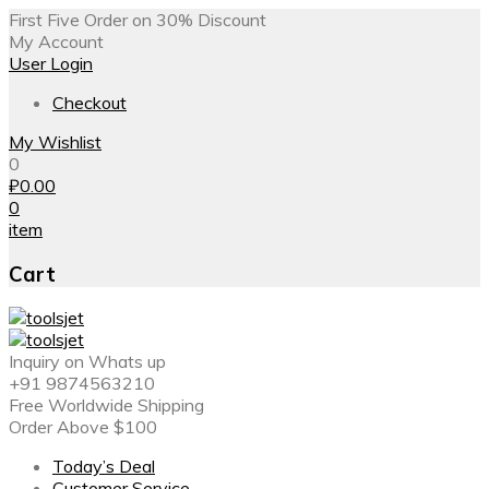
First Five Order on 30% Discount
My Account
User Login
Checkout
My Wishlist
0
₽
0.00
0
item
Cart
Inquiry on Whats up
+91 9874563210
Free Worldwide Shipping
Order Above $100
Today’s Deal
Customer Service