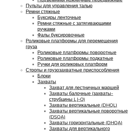
Пульты для управления талью
Ремни стяжные
Буксиры ленточные
Ремни стяжные с затягивающими
ручками
Фалы буксировочные
Роликовые платформы для перемещения
груза
Роликовые платформы поворотные
Роликовые платформы подкатные
Ручки для роликовых платформ
Стропы и грузозахватные приспособления
Блоки
Захваты
Захват для лестничных маршей
Захваты балочные (захваты-
струбцины LJ-Q)
Захваты вертикальные (DHQL)
Захваты вертикальные поворотные
(DSQA)
Захваты горизонтальные (DHQA)
Захваты для вертикального