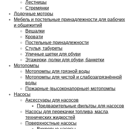
Лестницы
Стремянки
Лодочные моторы
Мебель и постельные принадлежности для рабочих
и общежитий
Вешалки
Кровати
Постельные принадлежности
Стулья, табуреты
Уличные щетки для обуви
Этажерки, полки для обуви, банкетки
Мотопомпы
Мотопомпы для грязной воды
Мотопомпы для чистой и слабозагрязнённой
воды
Пожарные (высоконапорные) мотопомпы
Насосы
Аксессуары для насосов
Предварительные фильтры для насосов
Насосы для перекачки топлива, масла,
технических жидкостей
Поверхностные насосы
Вихревые насосы