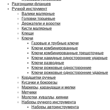
Разгонщики фланцев
Ручной инструмент
Валики малярные
Головки торцевые
Держатели и воротки
Кисти малярные
Клещи
Ключи
Газовые и трубные ключи
Ключи комбинированные
Ключи комбинированные трещоточные
Ключи накидные односторонние ударные
Ключи разводные
Ключи рожковые односторонние
Ключи рожковые односторонние ударные
Кордщетки ручные
Кусачки и бокорезы
Маркеры, карандаши и мелки
Метчики
Молотки, кувалды, киянки
Наборы ручного инструмента
Наборы автоинструмента