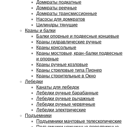
Домкраты подкатные
Домкраты реечные
Домкраты трансмиссионные
Насосы для домкратов
Цилиндры тянущие
Краны и балки
Балки опорные и подвесные концевые
Краны гидравлические ручные
Краны консольные
Краны мостовые, кран-балки подвесные
и опорные
Краны ручные козловые
Краны стреловые типа Пионер
Краны строительные в Окно
Лебедки
Канаты для лебедок
Лебедки ручные барабанные
Лебедки ручные рычажные
Лебедки ручные червячные
Лебедки электрические
Подъемники
Подъемники мачтовые телескопические
Подъемники ножничные передвижные