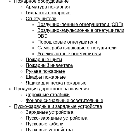
Пожарное оборудование
Арматура пожарная
Гидранты пожарные
Огнетушители
Воздушно-пенные огнетушители (ОВП)
Воздушно-эмульсионные огнетушители
ОВЭ
Порошковые огнетушители
Самосрабатывающие огнетушители
Углекислотные огнетушители
Пожарные щиты
Пожарный инвентарь
Рукава пожарные
Шкафы пожарные
Ящики для песка пожарные
Продукция дорожного назначения
Дорожные столбики
Фонари сигнальные осветительные
Пуско-зарядные и зарядные устройства
Зарядные устройства
Пуско-зарядные устройства
Пусковые кабели
Пусковые устройства