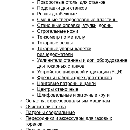
Поворотные столы для станков
Подставки для станков
Резцы долбежные
Сменные твердосплавные пластины
Станочные оправки, втулки, дорны
Строгальные ножи
Тензометр по металлу
Токарные резцы
Токарные упоры, каретки,
резцедержатели
Удлинители станины и доп. оборудование
для токарных станков
Устройство цифровой индикации (УЦИ)
Фрезы и наборы фрез для станков
Цанговые патроны и цанги
Центры станочные
Шлифовальные и заточные круги
Оснастка к фрезеровальным машинам
Очистители стекла
Патроны сверлильные
Переходники и аксессуары для газовых
горелок
Пильные диски