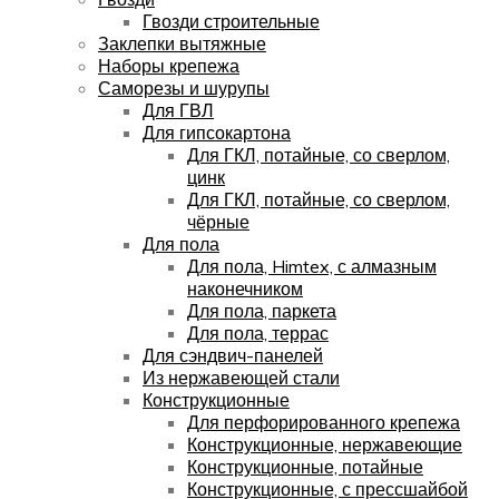
Гвозди строительные
Заклепки вытяжные
Наборы крепежа
Саморезы и шурупы
Для ГВЛ
Для гипсокартона
Для ГКЛ, потайные, со сверлом,
цинк
Для ГКЛ, потайные, со сверлом,
чёрные
Для пола
Для пола, Himtex, с алмазным
наконечником
Для пола, паркета
Для пола, террас
Для сэндвич-панелей
Из нержавеющей стали
Конструкционные
Для перфорированного крепежа
Конструкционные, нержавеющие
Конструкционные, потайные
Конструкционные, с прессшайбой