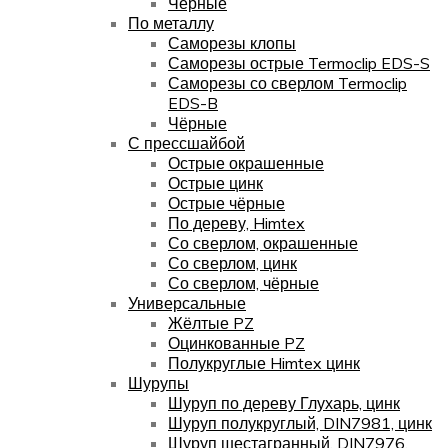
Чёрные
По металлу
Саморезы клопы
Саморезы острые Termoclip EDS-S
Саморезы со сверлом Termoclip
EDS-B
Чёрные
С прессшайбой
Острые окрашенные
Острые цинк
Острые чёрные
По дереву, Himtex
Со сверлом, окрашенные
Со сверлом, цинк
Со сверлом, чёрные
Универсальные
Жёлтые PZ
Оцинкованные PZ
Полукруглые Himtex цинк
Шурупы
Шуруп по дереву Глухарь, цинк
Шуруп полукруглый, DIN7981, цинк
Шуруп шестагранный, DIN7976,