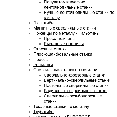
Полуавтоматические
ленточнопильные станки
Ручные ленточнопильные станки по
металлу
Листогибы
Магнитные сверлильные станки
Ножницы по металлу - Гильотины
Пресс-ножницы
Рычажные ножницы
Отрезные станки
Плоскошлифовальные станки
Прессы
Рольганги
Сверлильные станки по металлу
Cверлильно-фрезерные станки
Вертикально-сверлильные станки
Настольные сверлильные станки
Радиально-сверлильные станки
Сверлильно-резьбонарезные
станки
Токарные станки по металлу
Трубогибы
Фаскосниматели EUROBOOR