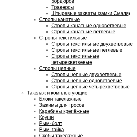
бордюров
Траверсы
Штыревые захваты (замки Смаля)
Стропы канатные
Стропы канатные одноветвевые
Стропы канатные петлевые
Стропы текстильные
Стропы текстильные двухветвевые
Стропы текстильные петлевые
Стропы текстильные
четырехветвевые
Стропы цепные
Стропы цепные двухветвевые
Стропы цепные одноветвевые
Стропы цепные четырехветвевые
Такелаж и комплектующие
Блоки такелажные
Зажимы для тросов
Карабины крепёжные
Коуши
Рым-болт
Рым-гайка
Скобы такелажные