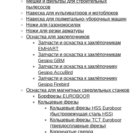
Мешки и фильтры для строительных
пылесосов
Навеска для культиваторов и мотоблоков
Навеска для подметально-уборочных машин
Ножи для газонокосилок
Ножи для резки арматуры
Оснастка для заклепочников
Запчасти и оснастка к заклёпочникам
EMHART
Запчасти и оснастка к заклёпочникам
Gesipa GBM
Запчасти и оснастка к заклёпочнику
Gesipa AccuBird
Запчасти и оснастка к заклёпочнику
Gesipa Firebird
Оснастка для магнитных сверлильных станков
Борфрезы EUROBOOR
Кольцевые фрезы
Кольцевые фрезы HSS Euroboor
(быстрорежущая сталь HSS)
Кольцевые фрезы TCT Euroboor
(твердосплавные фрезы)
Корончатые сверла