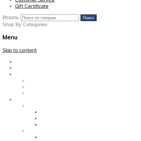
Gift Certificate
Искать:
Поиск
Shop By Categories
Menu
Skip to content
Главная
Каталог
Блог
Left Sidebar
Right Sidebar
Full Width
Media
Gallery
2 Columns
3 Columns
4 Columns
Portfolio
2 Columns