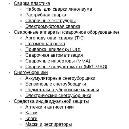
Сварка пластика
Наборы для сварки линолеума
Раструбная сварка
Сварочные экструдеры
Электромуфтовая сварка
Сварочные аппараты (сварочное оборудование)
Аргонодуговая сварка (TIG)
Плазменная резка
Приварка шпилек (STUD)
Сварочная автоматизация
Сварочные инверторы (MMA)
Сварочные полуавтоматы (MIG-MAG)
Снегоуборщики
Аккумуляторные снегоуборщики
Бензиновые снегоуборщики
Подметально-уборочные машины
Электрические снегоуборщики
Средства индивидуальной защиты
Аптечки и антисептики
Каски
Краги
Маски и респираторы