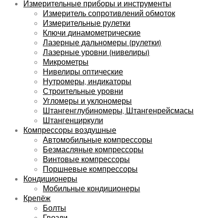
Измерительные приборы и инструменты
Измеритель сопротивлений обмоток
Измерительные рулетки
Ключи динамометрические
Лазерные дальномеры (рулетки)
Лазерные уровни (нивелиры)
Микрометры
Нивелиры оптические
Нутромеры, индикаторы
Строительные уровни
Угломеры и уклономеры
Штангенглубиномеры, Штангенрейсмасы
Штангенциркули
Компрессоры воздушные
Автомобильные компрессоры
Безмасляные компрессоры
Винтовые компрессоры
Поршневые компрессоры
Кондиционеры
Мобильные кондиционеры
Крепёж
Болты
Гвозди