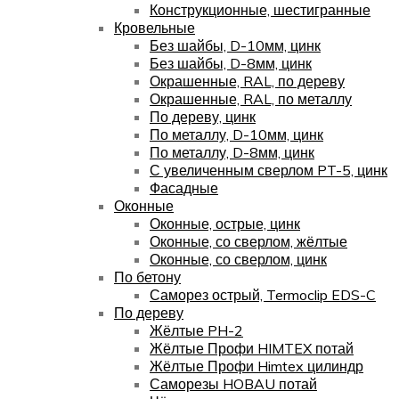
Конструкционные, шестигранные
Кровельные
Без шайбы, D-10мм, цинк
Без шайбы, D-8мм, цинк
Окрашенные, RAL, по дереву
Окрашенные, RAL, по металлу
По дереву, цинк
По металлу, D-10мм, цинк
По металлу, D-8мм, цинк
С увеличенным сверлом PT-5, цинк
Фасадные
Оконные
Оконные, острые, цинк
Оконные, со сверлом, жёлтые
Оконные, со сверлом, цинк
По бетону
Саморез острый, Termoclip EDS-C
По дереву
Жёлтые PH-2
Жёлтые Профи HIMTEX потай
Жёлтые Профи Himtex цилиндр
Саморезы HOBAU потай