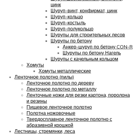
цинк
Шуруп-винт, конфирмат, цинк
Шуруп-кольцо
Шуруп-костыль
Шуруп-полукольцо
Шурупы для строительных лесов
Шурупы по бетону
Анкер-шуруп по бетону CON-R
Шурупы по бетону Нагель
Шурупы с качельным кольцом
Хомуты
Хомуты металлические
Ленточное полотно (пилы)
Ленточное полотно по дереву
Ленточное полотно по металлу
Ленточные ножи для резки картона, поролона
и резины
Пищевое ленточное полотно
Полотна ножовочные
Твердосплавное ленточное полотно с
абразивной крошкой
Лестницы, стремянки, леса