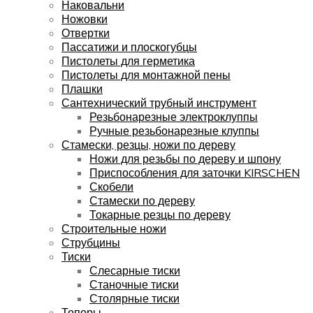
Наковальни
Ножовки
Отвертки
Пассатижи и плоскогубцы
Пистолеты для герметика
Пистолеты для монтажной пены
Плашки
Сантехнический трубный инструмент
Резьбонарезные электроклуппы
Ручные резьбонарезные клуппы
Стамески, резцы, ножи по дереву
Ножи для резьбы по дереву и шпону
Приспособления для заточки KIRSCHEN
Скобели
Стамески по дереву
Токарные резцы по дереву
Строительные ножи
Струбцины
Тиски
Слесарные тиски
Станочные тиски
Столярные тиски
Топоры