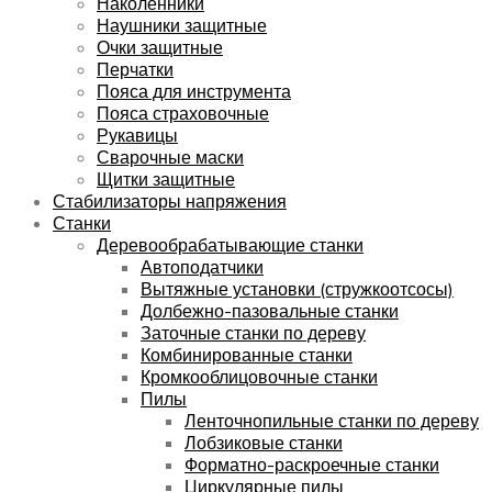
Наколенники
Наушники защитные
Очки защитные
Перчатки
Пояса для инструмента
Пояса страховочные
Рукавицы
Сварочные маски
Щитки защитные
Стабилизаторы напряжения
Станки
Деревообрабатывающие станки
Автоподатчики
Вытяжные установки (стружкоотсосы)
Долбежно-пазовальные станки
Заточные станки по дереву
Комбинированные станки
Кромкооблицовочные станки
Пилы
Ленточнопильные станки по дереву
Лобзиковые станки
Форматно-раскроечные станки
Циркулярные пилы