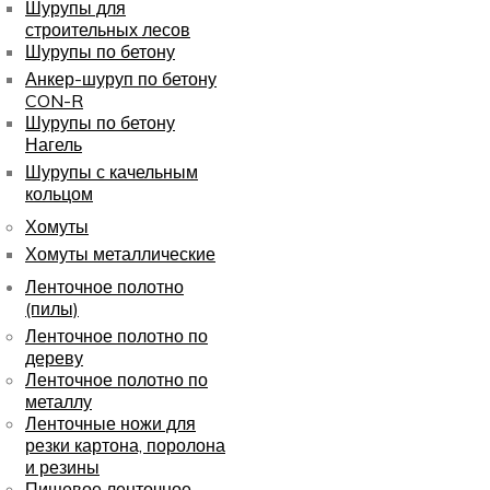
Шурупы для
строительных лесов
Шурупы по бетону
Анкер-шуруп по бетону
CON-R
Шурупы по бетону
Нагель
Шурупы с качельным
кольцом
Хомуты
Хомуты металлические
Ленточное полотно
(пилы)
Ленточное полотно по
дереву
Ленточное полотно по
металлу
Ленточные ножи для
резки картона, поролона
и резины
Пищевое ленточное