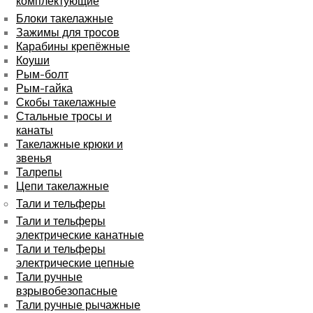
комплектующие
Блоки такелажные
Зажимы для тросов
Карабины крепёжные
Коуши
Рым-болт
Рым-гайка
Скобы такелажные
Стальные тросы и
канаты
Такелажные крюки и
звенья
Талрепы
Цепи такелажные
Тали и тельферы
Тали и тельферы
электрические канатные
Тали и тельферы
электрические цепные
Тали ручные
взрывобезопасные
Тали ручные рычажные