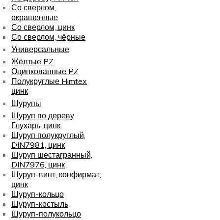
Со сверлом,
окрашенные
Со сверлом, цинк
Со сверлом, чёрные
Универсальные
Жёлтые PZ
Оцинкованные PZ
Полукруглые Himtex
цинк
Шурупы
Шуруп по дереву
Глухарь, цинк
Шуруп полукруглый,
DIN7981, цинк
Шуруп шестагранный,
DIN7976, цинк
Шуруп-винт, конфирмат,
цинк
Шуруп-кольцо
Шуруп-костыль
Шуруп-полукольцо