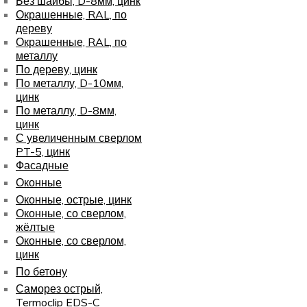
Без шайбы, D-8мм, цинк
Окрашенные, RAL, по
дереву
Окрашенные, RAL, по
металлу
По дереву, цинк
По металлу, D-10мм,
цинк
По металлу, D-8мм,
цинк
С увеличенным сверлом
PT-5, цинк
Фасадные
Оконные
Оконные, острые, цинк
Оконные, со сверлом,
жёлтые
Оконные, со сверлом,
цинк
По бетону
Саморез острый,
Termoclip EDS-C