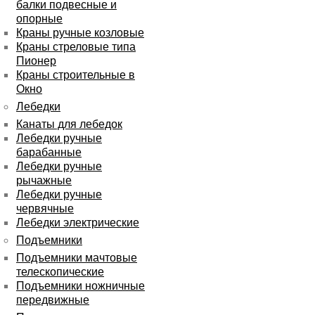
балки подвесные и
опорные
Краны ручные козловые
Краны стреловые типа
Пионер
Краны строительные в
Окно
Лебедки
Канаты для лебедок
Лебедки ручные
барабанные
Лебедки ручные
рычажные
Лебедки ручные
червячные
Лебедки электрические
Подъемники
Подъемники мачтовые
телескопические
Подъемники ножничные
передвижные