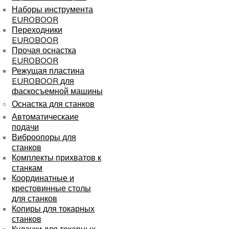
Наборы инструмента
EUROBOOR
Переходники
EUROBOOR
Прочая оснастка
EUROBOOR
Режущая пластина
EUROBOOR для
фаскосъемной машины
Оснастка для станков
Автоматическаие
подачи
Виброопоры для
станков
Комплекты прихватов к
станкам
Координатные и
крестовинные столы
для станков
Копиры для токарных
станков