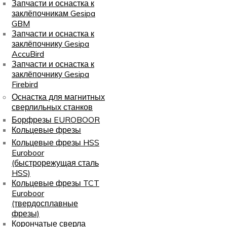
Запчасти и оснастка к
заклёпочникам Gesipa
GBM
Запчасти и оснастка к
заклёпочнику Gesipa
AccuBird
Запчасти и оснастка к
заклёпочнику Gesipa
Firebird
Оснастка для магнитных
сверлильных станков
Борфрезы EUROBOOR
Кольцевые фрезы
Кольцевые фрезы HSS
Euroboor
(быстрорежущая сталь
HSS)
Кольцевые фрезы TCT
Euroboor
(твердосплавные
фрезы)
Корончатые сверла