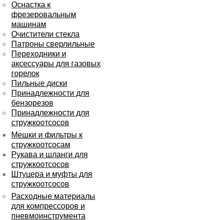
Оснастка к
фрезеровальным
машинам
Очистители стекла
Патроны сверлильные
Переходники и
аксессуары для газовых
горелок
Пильные диски
Принадлежности для
бензорезов
Принадлежности для
стружкоотсосов
Мешки и фильтры к
стружкоотсосам
Рукава и шланги для
стружкоотсосов
Штуцера и муфты для
стружкоотсосов
Расходные материалы
для компрессоров и
пневмоинструмента