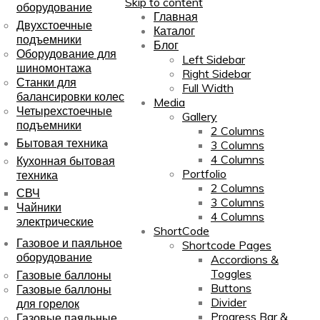
Skip to content
оборудование
Главная
Двухстоечные
Каталог
подъемники
Блог
Оборудование для
Left Sidebar
шиномонтажа
Right Sidebar
Станки для
Full Width
балансировки колес
Media
Четырехстоечные
Gallery
подъемники
2 Columns
Бытовая техника
3 Columns
4 Columns
Кухонная бытовая
Portfolio
техника
2 Columns
СВЧ
3 Columns
Чайники
4 Columns
электрические
ShortCode
Газовое и паяльное
Shortcode Pages
оборудование
Accordions &
Toggles
Газовые баллоны
Buttons
Газовые баллоны
Divider
для горелок
Progress Bar &
Газовые паяльные