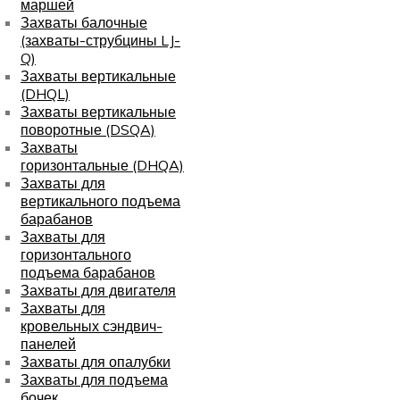
маршей
Захваты балочные
(захваты-струбцины LJ-
Q)
Захваты вертикальные
(DHQL)
Захваты вертикальные
поворотные (DSQA)
Захваты
горизонтальные (DHQA)
Захваты для
вертикального подъема
барабанов
Захваты для
горизонтального
подъема барабанов
Захваты для двигателя
Захваты для
кровельных сэндвич-
панелей
Захваты для опалубки
Захваты для подъема
бочек