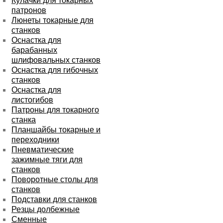
Кулачки для токарных
патронов
Люнеты токарные для
станков
Оснастка для
барабанных
шлифовальных станков
Оснастка для гибочных
станков
Оснастка для
листогибов
Патроны для токарного
станка
Планшайбы токарные и
переходники
Пневматические
зажимные тяги для
станков
Поворотные столы для
станков
Подставки для станков
Резцы долбежные
Сменные