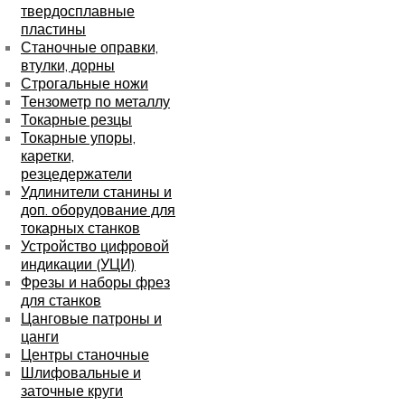
твердосплавные
пластины
Станочные оправки,
втулки, дорны
Строгальные ножи
Тензометр по металлу
Токарные резцы
Токарные упоры,
каретки,
резцедержатели
Удлинители станины и
доп. оборудование для
токарных станков
Устройство цифровой
индикации (УЦИ)
Фрезы и наборы фрез
для станков
Цанговые патроны и
цанги
Центры станочные
Шлифовальные и
заточные круги