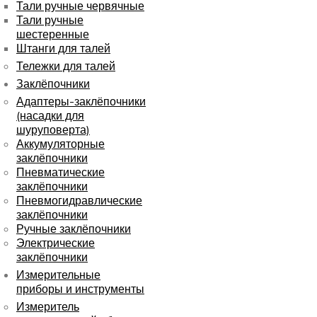
Тали ручные червячные
Тали ручные
шестеренные
Штанги для талей
Тележки для талей
Заклёпочники
Адаптеры-заклёпочники
(насадки для
шуруповерта)
Аккумуляторные
заклёпочники
Пневматические
заклёпочники
Пневмогидравлические
заклёпочники
Ручные заклёпочники
Электрические
заклёпочники
Измерительные
приборы и инструменты
Измеритель