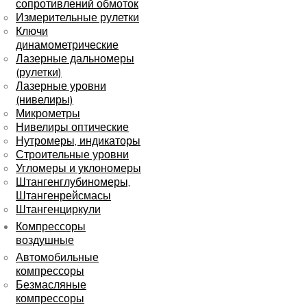
сопротивлений обмоток
Измерительные рулетки
Ключи
динамометрические
Лазерные дальномеры
(рулетки)
Лазерные уровни
(нивелиры)
Микрометры
Нивелиры оптические
Нутромеры, индикаторы
Строительные уровни
Угломеры и уклономеры
Штангенглубиномеры,
Штангенрейсмасы
Штангенциркули
Компрессоры
воздушные
Автомобильные
компрессоры
Безмасляные
компрессоры