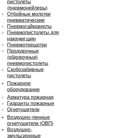
пистолеты
(пневмонейлеры)
Отбойные молотки
пневматические
Пневмогайковерты
Пневмопистолеты для
накачки шин
Пневмотрещотки
Продувочные
(обдувочные)
пневмопистолеты
Скобозабивные
пистолеты
Пожарное
оборудование
Арматура пожарная
Гидранты пожарные
Огнетушители
Воздушно-пенные
огнетушители (ОВП)
Воздушно-
эмульсионные