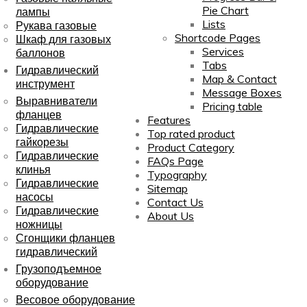
Pie Chart
лампы
Lists
Рукава газовые
Shortcode Pages
Шкаф для газовых
Services
баллонов
Tabs
Гидравлический
Map & Contact
инструмент
Message Boxes
Выравниватели
Pricing table
фланцев
Features
Гидравлические
Top rated product
гайкорезы
Product Category
Гидравлические
FAQs Page
клинья
Typography
Гидравлические
Sitemap
насосы
Contact Us
Гидравлические
About Us
ножницы
Сгонщики фланцев
гидравлический
Грузоподъемное
оборудование
Весовое оборудование