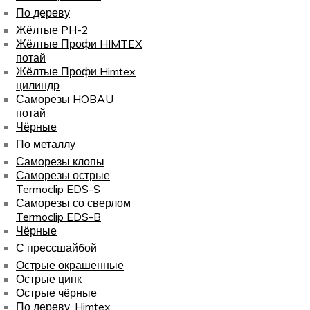
По дереву
Жёлтые PH-2
Жёлтые Профи HIMTEX
потай
Жёлтые Профи Himtex
цилиндр
Саморезы HOBAU
потай
Чёрные
По металлу
Саморезы клопы
Саморезы острые
Termoclip EDS-S
Саморезы со сверлом
Termoclip EDS-B
Чёрные
С прессшайбой
Острые окрашенные
Острые цинк
Острые чёрные
По дереву, Himtex