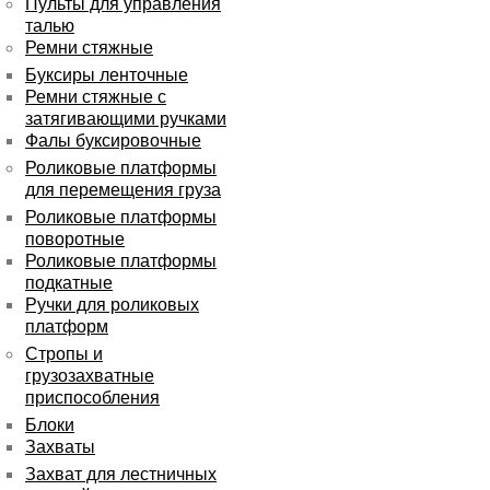
Пульты для управления
талью
Ремни стяжные
Буксиры ленточные
Ремни стяжные с
затягивающими ручками
Фалы буксировочные
Роликовые платформы
для перемещения груза
Роликовые платформы
поворотные
Роликовые платформы
подкатные
Ручки для роликовых
платформ
Стропы и
грузозахватные
приспособления
Блоки
Захваты
Захват для лестничных