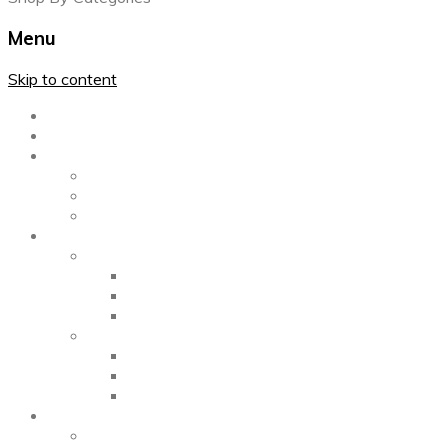
Menu
Skip to content
Главная
Каталог
Блог
Left Sidebar
Right Sidebar
Full Width
Media
Gallery
2 Columns
3 Columns
4 Columns
Portfolio
2 Columns
3 Columns
4 Columns
ShortCode
Shortcode Pages