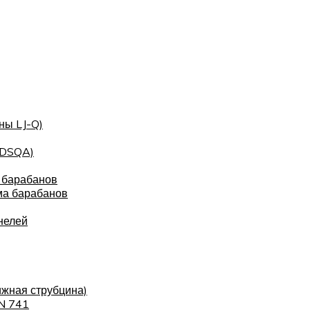
ны LJ-Q)
(DSQA)
 барабанов
ма барабанов
нелей
ижная струбцина)
IN 741