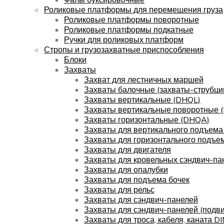
Роликовые платформы для перемещения груза
Роликовые платформы поворотные
Роликовые платформы подкатные
Ручки для роликовых платформ
Стропы и грузозахватные приспособления
Блоки
Захваты
Захват для лестничных маршей
Захваты балочные (захваты-струбци
Захваты вертикальные (DHQL)
Захваты вертикальные поворотные 
Захваты горизонтальные (DHQA)
Захваты для вертикального подъема
Захваты для горизонтального подъе
Захваты для двигателя
Захваты для кровельных сэндвич-па
Захваты для опалубки
Захваты для подъема бочек
Захваты для рельс
Захваты для сэндвич-панелей
Захваты для сэндвич-панелей (подв
Захваты для троса, кабеля, каната D