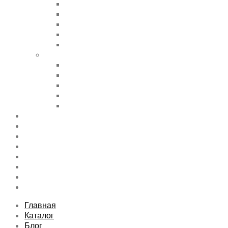
Accordions & Toggles
Buttons
Divider
Progress Bar & Pie Chart
Lists
Shortcode Pages
Services
Tabs
Map & Contact
Message Boxes
Pricing table
Features
Top rated product
Product Category
FAQs Page
Typography
Sitemap
Contact Us
About Us
Главная
Каталог
Блог