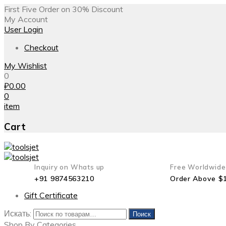
First Five Order on 30% Discount
My Account
User Login
Checkout
My Wishlist
0
₽
0.00
0
item
Cart
Inquiry on Whats up
Free Worldwide
+91 9874563210
Order Above $
Gift Certificate
Искать:
Поиск
Shop By Categories