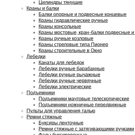
Цилиндры тянущие
Краны и балки
Балки опорные и подвесные концевые
Краны гидравлические ручные
Краны консольные
Краны мостовые, кран-балки подвесные и
Краны ручные козловые
Краны стреловые типа Пионер
Краны строительные в Окно
Лебедки
Канаты для лебедок
Лебедки ручные барабанные
Лебедки ручные рычажные
Лебедки ручные червячные
Лебедки электрические
Подъемники
Подъемники мачтовые телескопические
Подъемники ножничные передвижные
Пульты для управления талью
Ремни стяжные
Буксиры ленточные
Ремни стяжные с затягивающими ручками
Фалы буксировочные