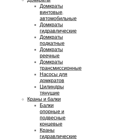
Домкраты
винтовые,
автомобильные
Домкраты
гидравлические
Домкраты
подкатные
Домкраты
реечные
Домкраты
трансмиссионные
Насосы для
домкратов
Цилиндры
тянущие
Краны и балки
Балки
опорные и
подвесные
концевые
Краны
гидравлические