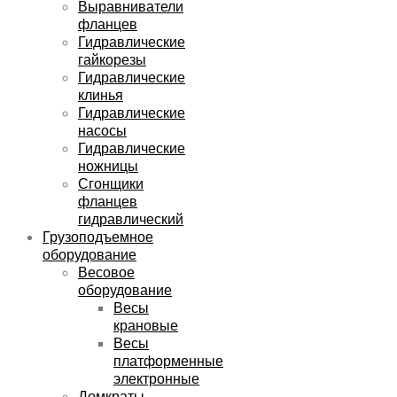
Выравниватели
фланцев
Гидравлические
гайкорезы
Гидравлические
клинья
Гидравлические
насосы
Гидравлические
ножницы
Сгонщики
фланцев
гидравлический
Грузоподъемное
оборудование
Весовое
оборудование
Весы
крановые
Весы
платформенные
электронные
Домкраты