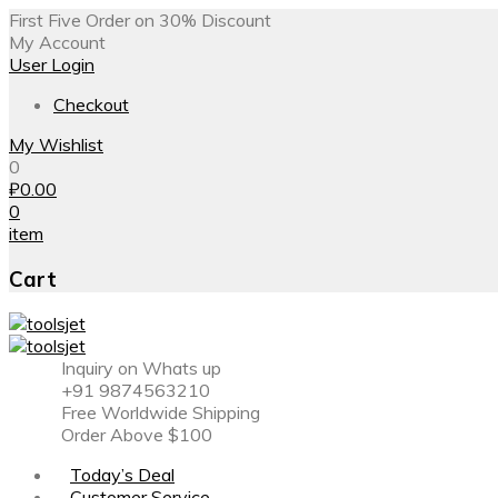
First Five Order on 30% Discount
My Account
User Login
Checkout
My Wishlist
0
₽
0.00
0
item
Cart
Inquiry on Whats up
+91 9874563210
Free Worldwide Shipping
Order Above $100
Today’s Deal
Customer Service