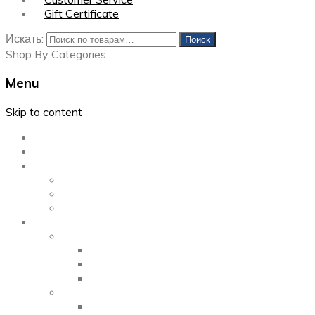
Gift Certificate
Искать:
Поиск
Shop By Categories
Menu
Skip to content
Главная
Каталог
Блог
Left Sidebar
Right Sidebar
Full Width
Media
Gallery
2 Columns
3 Columns
4 Columns
Portfolio
2 Columns