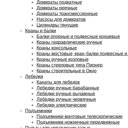
Домкраты подкатные
Домкраты реечные
Домкраты трансмиссионные
Насосы для домкратов
Цилиндры тянущие
Краны и балки
Балки опорные и подвесные концевые
Краны гидравлические ручные
Краны консольные
Краны мостовые, кран-балки подвесные и
Краны ручные козловые
Краны стреловые типа Пионер
Краны строительные в Окно
Лебедки
Канаты для лебедок
Лебедки ручные барабанные
Лебедки ручные рычажные
Лебедки ручные червячные
Лебедки электрические
Подъемники
Подъемники мачтовые телескопические
Подъемники ножничные передвижные
Пульты для управления талью