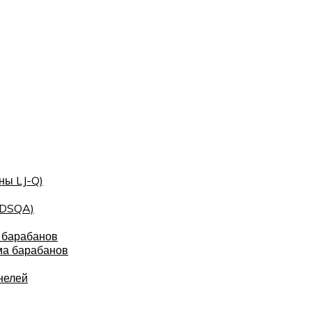
ны LJ-Q)
(DSQA)
 барабанов
ма барабанов
нелей