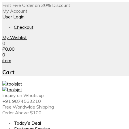
First Five Order on 30% Discount
My Account
User Login
Checkout
My Wishlist
0
₽
0.00
0
item
Cart
Inquiry on Whats up
+91 9874563210
Free Worldwide Shipping
Order Above $100
Today’s Deal
Customer Service