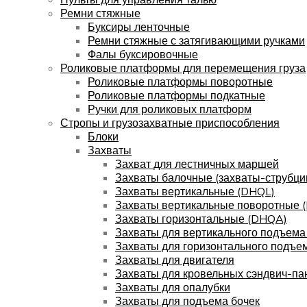
Ремни стяжные
Буксиры ленточные
Ремни стяжные с затягивающими ручками
Фалы буксировочные
Роликовые платформы для перемещения груза
Роликовые платформы поворотные
Роликовые платформы подкатные
Ручки для роликовых платформ
Стропы и грузозахватные приспособления
Блоки
Захваты
Захват для лестничных маршей
Захваты балочные (захваты-струбци
Захваты вертикальные (DHQL)
Захваты вертикальные поворотные 
Захваты горизонтальные (DHQA)
Захваты для вертикального подъема
Захваты для горизонтального подъе
Захваты для двигателя
Захваты для кровельных сэндвич-па
Захваты для опалубки
Захваты для подъема бочек