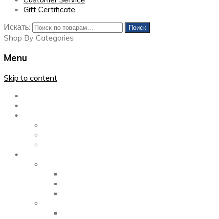
Gift Certificate
Искать:
Поиск
Shop By Categories
Menu
Skip to content
Главная
Каталог
Блог
Left Sidebar
Right Sidebar
Full Width
Media
Gallery
2 Columns
3 Columns
4 Columns
Portfolio
2 Columns