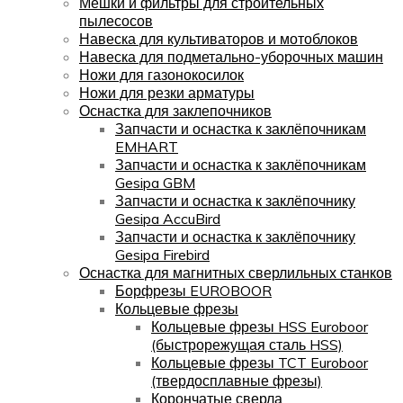
Мешки и фильтры для строительных
пылесосов
Навеска для культиваторов и мотоблоков
Навеска для подметально-уборочных машин
Ножи для газонокосилок
Ножи для резки арматуры
Оснастка для заклепочников
Запчасти и оснастка к заклёпочникам
EMHART
Запчасти и оснастка к заклёпочникам
Gesipa GBM
Запчасти и оснастка к заклёпочнику
Gesipa AccuBird
Запчасти и оснастка к заклёпочнику
Gesipa Firebird
Оснастка для магнитных сверлильных станков
Борфрезы EUROBOOR
Кольцевые фрезы
Кольцевые фрезы HSS Euroboor
(быстрорежущая сталь HSS)
Кольцевые фрезы TCT Euroboor
(твердосплавные фрезы)
Корончатые сверла