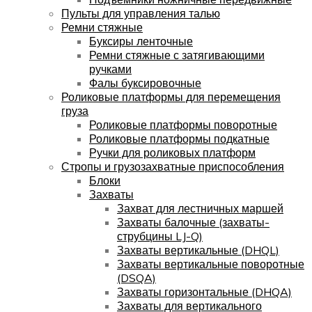
Пульты для управления талью
Ремни стяжные
Буксиры ленточные
Ремни стяжные с затягивающими
ручками
Фалы буксировочные
Роликовые платформы для перемещения
груза
Роликовые платформы поворотные
Роликовые платформы подкатные
Ручки для роликовых платформ
Стропы и грузозахватные приспособления
Блоки
Захваты
Захват для лестничных маршей
Захваты балочные (захваты-
струбцины LJ-Q)
Захваты вертикальные (DHQL)
Захваты вертикальные поворотные
(DSQA)
Захваты горизонтальные (DHQA)
Захваты для вертикального