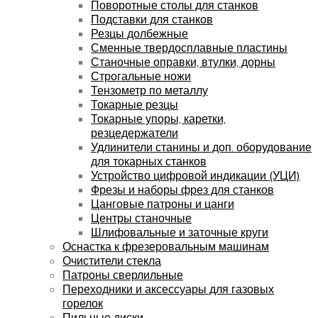
Поворотные столы для станков
Подставки для станков
Резцы долбежные
Сменные твердосплавные пластины
Станочные оправки, втулки, дорны
Строгальные ножи
Тензометр по металлу
Токарные резцы
Токарные упоры, каретки,
резцедержатели
Удлинители станины и доп. оборудование
для токарных станков
Устройство цифровой индикации (УЦИ)
Фрезы и наборы фрез для станков
Цанговые патроны и цанги
Центры станочные
Шлифовальные и заточные круги
Оснастка к фрезеровальным машинам
Очистители стекла
Патроны сверлильные
Переходники и аксессуары для газовых
горелок
Пильные диски