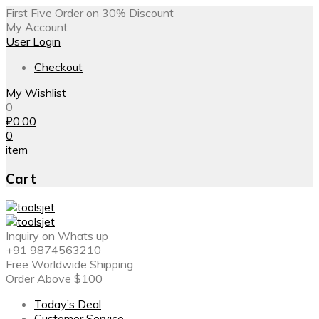
First Five Order on 30% Discount
My Account
User Login
Checkout
My Wishlist
0
₽
0.00
0
item
Cart
Inquiry on Whats up
+91 9874563210
Free Worldwide Shipping
Order Above $100
Today’s Deal
Customer Service