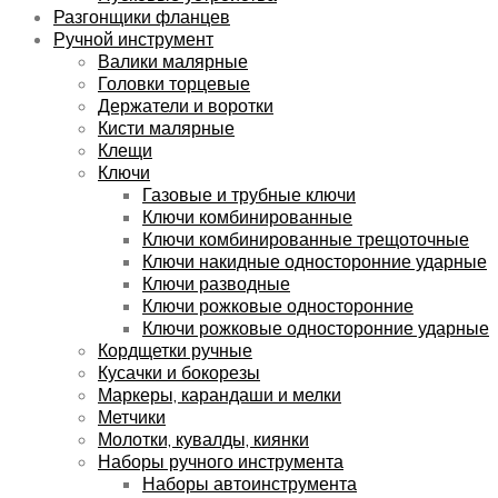
Разгонщики фланцев
Ручной инструмент
Валики малярные
Головки торцевые
Держатели и воротки
Кисти малярные
Клещи
Ключи
Газовые и трубные ключи
Ключи комбинированные
Ключи комбинированные трещоточные
Ключи накидные односторонние ударные
Ключи разводные
Ключи рожковые односторонние
Ключи рожковые односторонние ударные
Кордщетки ручные
Кусачки и бокорезы
Маркеры, карандаши и мелки
Метчики
Молотки, кувалды, киянки
Наборы ручного инструмента
Наборы автоинструмента