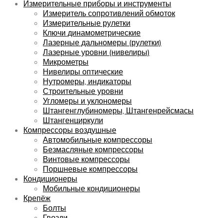
Измерительные приборы и инструменты
Измеритель сопротивлений обмоток
Измерительные рулетки
Ключи динамометрические
Лазерные дальномеры (рулетки)
Лазерные уровни (нивелиры)
Микрометры
Нивелиры оптические
Нутромеры, индикаторы
Строительные уровни
Угломеры и уклономеры
Штангенглубиномеры, Штангенрейсмасы
Штангенциркули
Компрессоры воздушные
Автомобильные компрессоры
Безмасляные компрессоры
Винтовые компрессоры
Поршневые компрессоры
Кондиционеры
Мобильные кондиционеры
Крепёж
Болты
Гвозди