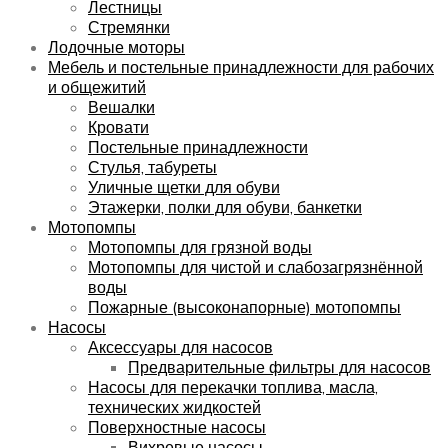
Лестницы
Стремянки
Лодочные моторы
Мебель и постельные принадлежности для рабочих
и общежитий
Вешалки
Кровати
Постельные принадлежности
Стулья, табуреты
Уличные щетки для обуви
Этажерки, полки для обуви, банкетки
Мотопомпы
Мотопомпы для грязной воды
Мотопомпы для чистой и слабозагрязнённой
воды
Пожарные (высоконапорные) мотопомпы
Насосы
Аксессуары для насосов
Предварительные фильтры для насосов
Насосы для перекачки топлива, масла,
технических жидкостей
Поверхностные насосы
Вихревые насосы