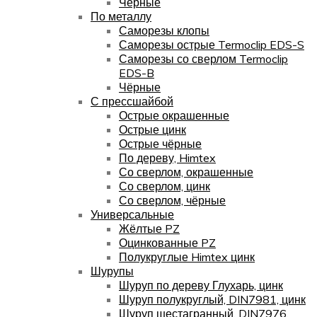
Чёрные
По металлу
Саморезы клопы
Саморезы острые Termoclip EDS-S
Саморезы со сверлом Termoclip
EDS-B
Чёрные
С прессшайбой
Острые окрашенные
Острые цинк
Острые чёрные
По дереву, Himtex
Со сверлом, окрашенные
Со сверлом, цинк
Со сверлом, чёрные
Универсальные
Жёлтые PZ
Оцинкованные PZ
Полукруглые Himtex цинк
Шурупы
Шуруп по дереву Глухарь, цинк
Шуруп полукруглый, DIN7981, цинк
Шуруп шестагранный, DIN7976,