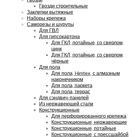
Гвозди строительные
Заклепки вытяжные
Наборы крепежа
Саморезы и шурупы
Для ГВЛ
Для гипсокартона
Для ГКЛ, потайные, со сверлом,
цинк
Для ГКЛ, потайные, со сверлом,
чёрные
Для пола
Для пола, Himtex, с алмазным
наконечником
Для пола, паркета
Для пола, террас
Для сэндвич-панелей
Из нержавеющей стали
Конструкционные
Для перфорированного крепежа
Конструкционные, нержавеющие
Конструкционные, потайные
Конструкционные, с прессшайбой