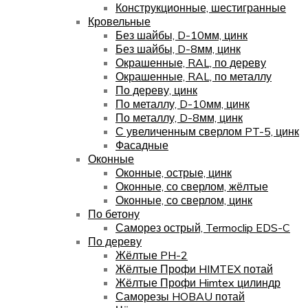
Конструкционные, шестигранные
Кровельные
Без шайбы, D-10мм, цинк
Без шайбы, D-8мм, цинк
Окрашенные, RAL, по дереву
Окрашенные, RAL, по металлу
По дереву, цинк
По металлу, D-10мм, цинк
По металлу, D-8мм, цинк
С увеличенным сверлом PT-5, цинк
Фасадные
Оконные
Оконные, острые, цинк
Оконные, со сверлом, жёлтые
Оконные, со сверлом, цинк
По бетону
Саморез острый, Termoclip EDS-C
По дереву
Жёлтые PH-2
Жёлтые Профи HIMTEX потай
Жёлтые Профи Himtex цилиндр
Саморезы HOBAU потай