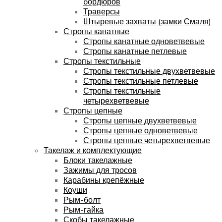
бордюров
Траверсы
Штыревые захваты (замки Смаля)
Стропы канатные
Стропы канатные одноветвевые
Стропы канатные петлевые
Стропы текстильные
Стропы текстильные двухветвевые
Стропы текстильные петлевые
Стропы текстильные
четырехветвевые
Стропы цепные
Стропы цепные двухветвевые
Стропы цепные одноветвевые
Стропы цепные четырехветвевые
Такелаж и комплектующие
Блоки такелажные
Зажимы для тросов
Карабины крепёжные
Коуши
Рым-болт
Рым-гайка
Скобы такелажные