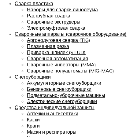
Сварка пластика
Наборы для сварки линолеума
Раструбная сварка
Сварочные экструдеры
Электромуфтовая сварка
Сварочные аппараты (сварочное оборудование)
Аргонодуговая сварка (TIG)
Плазменная резка
Приварка шпилек (STUD)
Сварочная автоматизация
Сварочные инверторы (MMA)
Сварочные полуавтоматы (MIG-MAG)
Снегоуборщики
Аккумуляторные снегоуборщики
Бензиновые снегоуборщики
Подметально-уборочные машины
Электрические снегоуборщики
Средства индивидуальной защиты
Аптечки и антисептики
Каски
Краги
Маски и респираторы