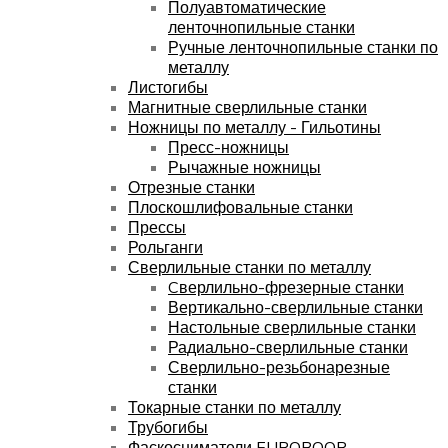
Полуавтоматические
ленточнопильные станки
Ручные ленточнопильные станки по
металлу
Листогибы
Магнитные сверлильные станки
Ножницы по металлу - Гильотины
Пресс-ножницы
Рычажные ножницы
Отрезные станки
Плоскошлифовальные станки
Прессы
Рольганги
Сверлильные станки по металлу
Cверлильно-фрезерные станки
Вертикально-сверлильные станки
Настольные сверлильные станки
Радиально-сверлильные станки
Сверлильно-резьбонарезные
станки
Токарные станки по металлу
Трубогибы
Фаскосниматели EUROBOOR