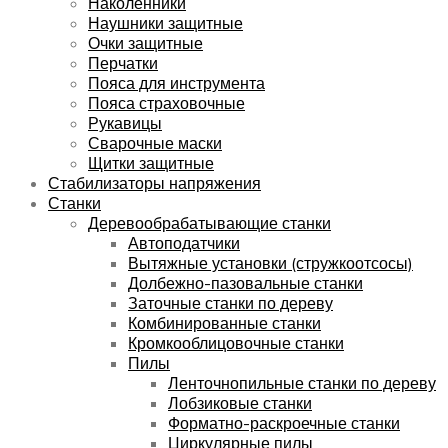
Наколенники
Наушники защитные
Очки защитные
Перчатки
Пояса для инструмента
Пояса страховочные
Рукавицы
Сварочные маски
Щитки защитные
Стабилизаторы напряжения
Станки
Деревообрабатывающие станки
Автоподатчики
Вытяжные установки (стружкоотсосы)
Долбежно-пазовальные станки
Заточные станки по дереву
Комбинированные станки
Кромкооблицовочные станки
Пилы
Ленточнопильные станки по дереву
Лобзиковые станки
Форматно-раскроечные станки
Циркулярные пилы