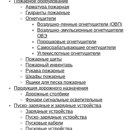
Пожарное оборудование
Арматура пожарная
Гидранты пожарные
Огнетушители
Воздушно-пенные огнетушители (ОВП)
Воздушно-эмульсионные огнетушители
ОВЭ
Порошковые огнетушители
Самосрабатывающие огнетушители
Углекислотные огнетушители
Пожарные щиты
Пожарный инвентарь
Рукава пожарные
Шкафы пожарные
Ящики для песка пожарные
Продукция дорожного назначения
Дорожные столбики
Фонари сигнальные осветительные
Пуско-зарядные и зарядные устройства
Зарядные устройства
Пуско-зарядные устройства
Пусковые кабели
Пусковые устройства