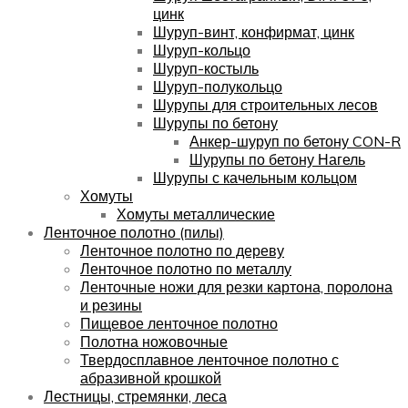
цинк
Шуруп-винт, конфирмат, цинк
Шуруп-кольцо
Шуруп-костыль
Шуруп-полукольцо
Шурупы для строительных лесов
Шурупы по бетону
Анкер-шуруп по бетону CON-R
Шурупы по бетону Нагель
Шурупы с качельным кольцом
Хомуты
Хомуты металлические
Ленточное полотно (пилы)
Ленточное полотно по дереву
Ленточное полотно по металлу
Ленточные ножи для резки картона, поролона
и резины
Пищевое ленточное полотно
Полотна ножовочные
Твердосплавное ленточное полотно с
абразивной крошкой
Лестницы, стремянки, леса