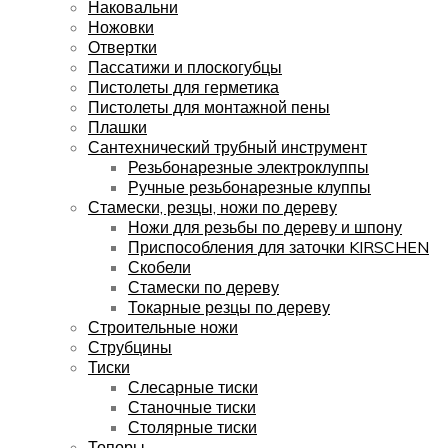
Наковальни
Ножовки
Отвертки
Пассатижи и плоскогубцы
Пистолеты для герметика
Пистолеты для монтажной пены
Плашки
Сантехнический трубный инструмент
Резьбонарезные электроклуппы
Ручные резьбонарезные клуппы
Стамески, резцы, ножи по дереву
Ножи для резьбы по дереву и шпону
Приспособления для заточки KIRSCHEN
Скобели
Стамески по дереву
Токарные резцы по дереву
Строительные ножи
Струбцины
Тиски
Слесарные тиски
Станочные тиски
Столярные тиски
Топоры