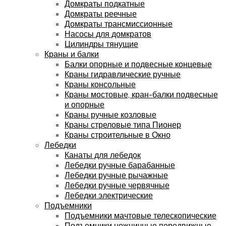
Домкраты подкатные
Домкраты реечные
Домкраты трансмиссионные
Насосы для домкратов
Цилиндры тянущие
Краны и балки
Балки опорные и подвесные концевые
Краны гидравлические ручные
Краны консольные
Краны мостовые, кран-балки подвесные
и опорные
Краны ручные козловые
Краны стреловые типа Пионер
Краны строительные в Окно
Лебедки
Канаты для лебедок
Лебедки ручные барабанные
Лебедки ручные рычажные
Лебедки ручные червячные
Лебедки электрические
Подъемники
Подъемники мачтовые телескопические
Подъемники ножничные передвижные