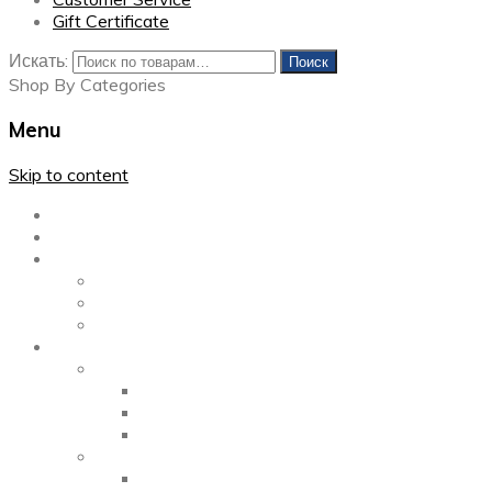
Gift Certificate
Искать:
Поиск
Shop By Categories
Menu
Skip to content
Главная
Каталог
Блог
Left Sidebar
Right Sidebar
Full Width
Media
Gallery
2 Columns
3 Columns
4 Columns
Portfolio
2 Columns