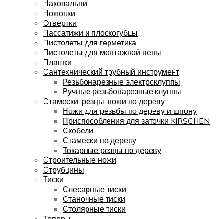
Наковальни
Ножовки
Отвертки
Пассатижи и плоскогубцы
Пистолеты для герметика
Пистолеты для монтажной пены
Плашки
Сантехнический трубный инструмент
Резьбонарезные электроклуппы
Ручные резьбонарезные клуппы
Стамески, резцы, ножи по дереву
Ножи для резьбы по дереву и шпону
Приспособления для заточки KIRSCHEN
Скобели
Стамески по дереву
Токарные резцы по дереву
Строительные ножи
Струбцины
Тиски
Слесарные тиски
Станочные тиски
Столярные тиски
Топоры