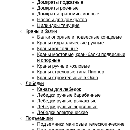
Домкраты подкатные
Домкраты реечные
Домкраты трансмиссионные
Насосы для домкратов
Цилиндры тянущие
Краны и балки
Балки опорные и подвесные концевые
Краны гидравлические ручные
Краны консольные
Краны мостовые, кран-балки подвесные
и опорные
Краны ручные козловые
Краны стреловые типа Пионер
Краны строительные в Окно
Лебедки
Канаты для лебедок
Лебедки ручные барабанные
Лебедки ручные рычажные
Лебедки ручные червячные
Лебедки электрические
Подъемники
Подъемники мачтовые телескопические
Подъемники ножничные передвижные