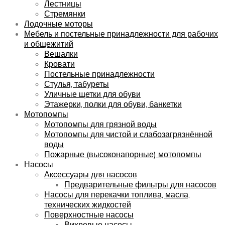
Лестницы
Стремянки
Лодочные моторы
Мебель и постельные принадлежности для рабочих
и общежитий
Вешалки
Кровати
Постельные принадлежности
Стулья, табуреты
Уличные щетки для обуви
Этажерки, полки для обуви, банкетки
Мотопомпы
Мотопомпы для грязной воды
Мотопомпы для чистой и слабозагрязнённой
воды
Пожарные (высоконапорные) мотопомпы
Насосы
Аксессуары для насосов
Предварительные фильтры для насосов
Насосы для перекачки топлива, масла,
технических жидкостей
Поверхностные насосы
Вихревые насосы