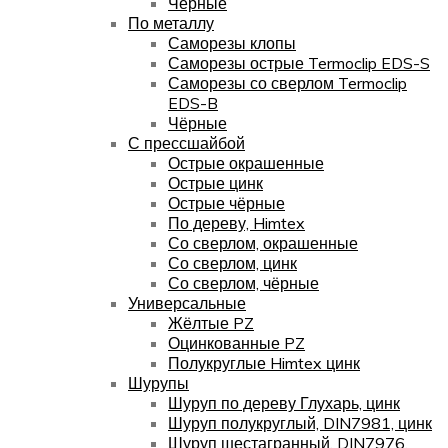
Чёрные
По металлу
Саморезы клопы
Саморезы острые Termoclip EDS-S
Саморезы со сверлом Termoclip
EDS-B
Чёрные
С прессшайбой
Острые окрашенные
Острые цинк
Острые чёрные
По дереву, Himtex
Со сверлом, окрашенные
Со сверлом, цинк
Со сверлом, чёрные
Универсальные
Жёлтые PZ
Оцинкованные PZ
Полукруглые Himtex цинк
Шурупы
Шуруп по дереву Глухарь, цинк
Шуруп полукруглый, DIN7981, цинк
Шуруп шестагранный, DIN7976,