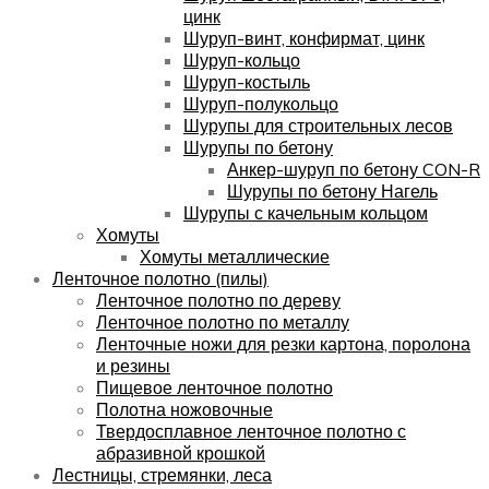
цинк
Шуруп-винт, конфирмат, цинк
Шуруп-кольцо
Шуруп-костыль
Шуруп-полукольцо
Шурупы для строительных лесов
Шурупы по бетону
Анкер-шуруп по бетону CON-R
Шурупы по бетону Нагель
Шурупы с качельным кольцом
Хомуты
Хомуты металлические
Ленточное полотно (пилы)
Ленточное полотно по дереву
Ленточное полотно по металлу
Ленточные ножи для резки картона, поролона
и резины
Пищевое ленточное полотно
Полотна ножовочные
Твердосплавное ленточное полотно с
абразивной крошкой
Лестницы, стремянки, леса