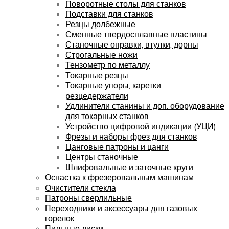
Поворотные столы для станков
Подставки для станков
Резцы долбежные
Сменные твердосплавные пластины
Станочные оправки, втулки, дорны
Строгальные ножи
Тензометр по металлу
Токарные резцы
Токарные упоры, каретки,
резцедержатели
Удлинители станины и доп. оборудование
для токарных станков
Устройство цифровой индикации (УЦИ)
Фрезы и наборы фрез для станков
Цанговые патроны и цанги
Центры станочные
Шлифовальные и заточные круги
Оснастка к фрезеровальным машинам
Очистители стекла
Патроны сверлильные
Переходники и аксессуары для газовых
горелок
Пильные диски