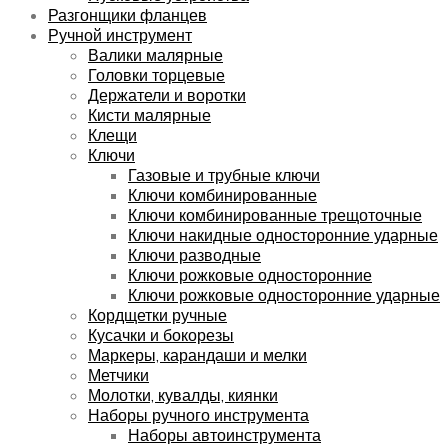
Разгонщики фланцев
Ручной инструмент
Валики малярные
Головки торцевые
Держатели и воротки
Кисти малярные
Клещи
Ключи
Газовые и трубные ключи
Ключи комбинированные
Ключи комбинированные трещоточные
Ключи накидные односторонние ударные
Ключи разводные
Ключи рожковые односторонние
Ключи рожковые односторонние ударные
Кордщетки ручные
Кусачки и бокорезы
Маркеры, карандаши и мелки
Метчики
Молотки, кувалды, киянки
Наборы ручного инструмента
Наборы автоинструмента