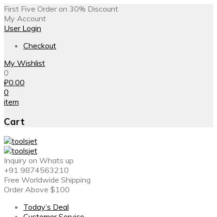
First Five Order on 30% Discount
My Account
User Login
Checkout
My Wishlist
0
₽
0.00
0
item
Cart
Inquiry on Whats up
+91 9874563210
Free Worldwide Shipping
Order Above $100
Today’s Deal
Customer Service