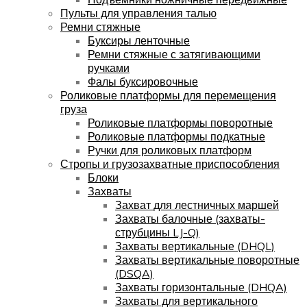
Пульты для управления талью
Ремни стяжные
Буксиры ленточные
Ремни стяжные с затягивающими
ручками
Фалы буксировочные
Роликовые платформы для перемещения
груза
Роликовые платформы поворотные
Роликовые платформы подкатные
Ручки для роликовых платформ
Стропы и грузозахватные приспособления
Блоки
Захваты
Захват для лестничных маршей
Захваты балочные (захваты-
струбцины LJ-Q)
Захваты вертикальные (DHQL)
Захваты вертикальные поворотные
(DSQA)
Захваты горизонтальные (DHQA)
Захваты для вертикального