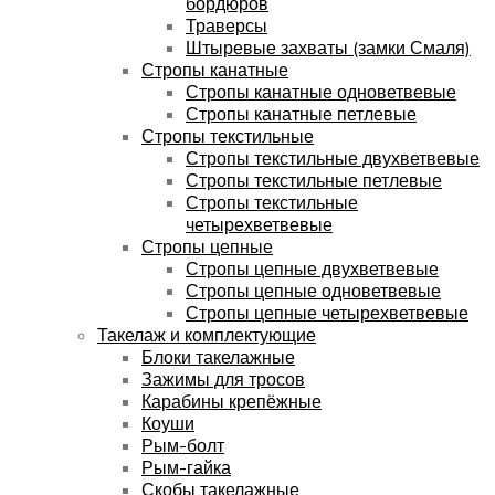
бордюров
Траверсы
Штыревые захваты (замки Смаля)
Стропы канатные
Стропы канатные одноветвевые
Стропы канатные петлевые
Стропы текстильные
Стропы текстильные двухветвевые
Стропы текстильные петлевые
Стропы текстильные
четырехветвевые
Стропы цепные
Стропы цепные двухветвевые
Стропы цепные одноветвевые
Стропы цепные четырехветвевые
Такелаж и комплектующие
Блоки такелажные
Зажимы для тросов
Карабины крепёжные
Коуши
Рым-болт
Рым-гайка
Скобы такелажные