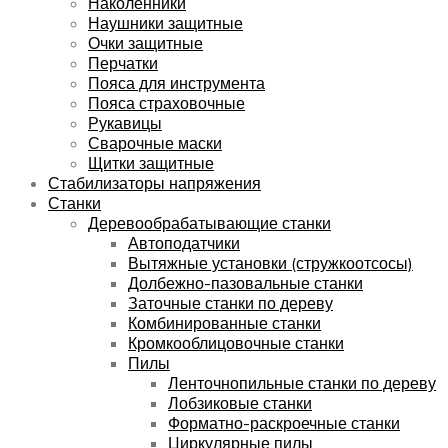
Наколенники
Наушники защитные
Очки защитные
Перчатки
Пояса для инструмента
Пояса страховочные
Рукавицы
Сварочные маски
Щитки защитные
Стабилизаторы напряжения
Станки
Деревообрабатывающие станки
Автоподатчики
Вытяжные установки (стружкоотсосы)
Долбежно-пазовальные станки
Заточные станки по дереву
Комбинированные станки
Кромкооблицовочные станки
Пилы
Ленточнопильные станки по дереву
Лобзиковые станки
Форматно-раскроечные станки
Циркулярные пилы