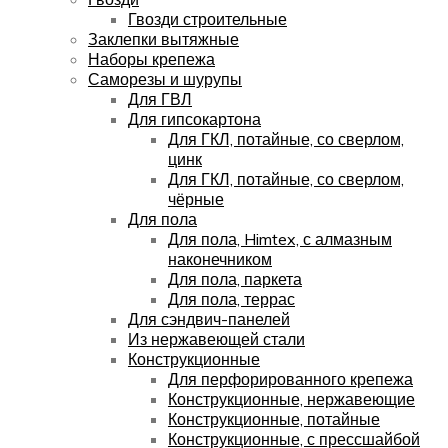
Гвозди строительные
Заклепки вытяжные
Наборы крепежа
Саморезы и шурупы
Для ГВЛ
Для гипсокартона
Для ГКЛ, потайные, со сверлом,
цинк
Для ГКЛ, потайные, со сверлом,
чёрные
Для пола
Для пола, Himtex, с алмазным
наконечником
Для пола, паркета
Для пола, террас
Для сэндвич-панелей
Из нержавеющей стали
Конструкционные
Для перфорированного крепежа
Конструкционные, нержавеющие
Конструкционные, потайные
Конструкционные, с прессшайбой