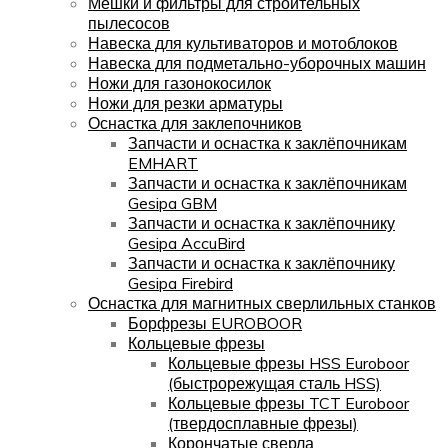
Мешки и фильтры для строительных
пылесосов
Навеска для культиваторов и мотоблоков
Навеска для подметально-уборочных машин
Ножи для газонокосилок
Ножи для резки арматуры
Оснастка для заклепочников
Запчасти и оснастка к заклёпочникам
EMHART
Запчасти и оснастка к заклёпочникам
Gesipa GBM
Запчасти и оснастка к заклёпочнику
Gesipa AccuBird
Запчасти и оснастка к заклёпочнику
Gesipa Firebird
Оснастка для магнитных сверлильных станков
Борфрезы EUROBOOR
Кольцевые фрезы
Кольцевые фрезы HSS Euroboor
(быстрорежущая сталь HSS)
Кольцевые фрезы TCT Euroboor
(твердосплавные фрезы)
Корончатые сверла