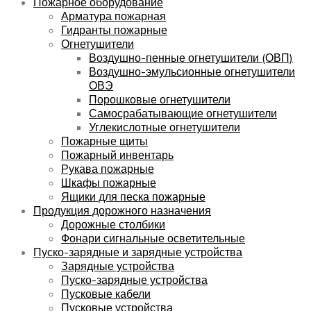
Пожарное оборудование
Арматура пожарная
Гидранты пожарные
Огнетушители
Воздушно-пенные огнетушители (ОВП)
Воздушно-эмульсионные огнетушители
ОВЭ
Порошковые огнетушители
Самосрабатывающие огнетушители
Углекислотные огнетушители
Пожарные щиты
Пожарный инвентарь
Рукава пожарные
Шкафы пожарные
Ящики для песка пожарные
Продукция дорожного назначения
Дорожные столбики
Фонари сигнальные осветительные
Пуско-зарядные и зарядные устройства
Зарядные устройства
Пуско-зарядные устройства
Пусковые кабели
Пусковые устройства