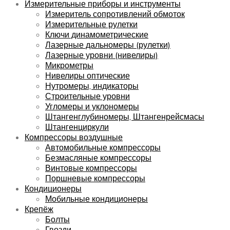
Измерительные приборы и инструменты
Измеритель сопротивлений обмоток
Измерительные рулетки
Ключи динамометрические
Лазерные дальномеры (рулетки)
Лазерные уровни (нивелиры)
Микрометры
Нивелиры оптические
Нутромеры, индикаторы
Строительные уровни
Угломеры и уклономеры
Штангенглубиномеры, Штангенрейсмасы
Штангенциркули
Компрессоры воздушные
Автомобильные компрессоры
Безмасляные компрессоры
Винтовые компрессоры
Поршневые компрессоры
Кондиционеры
Мобильные кондиционеры
Крепёж
Болты
Гвозди