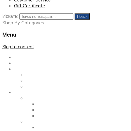
Gift Certificate
Искать:
Поиск
Shop By Categories
Menu
Skip to content
Главная
Каталог
Блог
Left Sidebar
Right Sidebar
Full Width
Media
Gallery
2 Columns
3 Columns
4 Columns
Portfolio
2 Columns