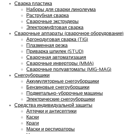
Сварка пластика
Наборы для сварки линолеума
Раструбная сварка
Сварочные экструдеры
Электромуфтовая сварка
Сварочные аппараты (сварочное оборудование)
Аргонодуговая сварка (TIG)
Плазменная резка
Приварка шпилек (STUD)
Сварочная автоматизация
Сварочные инверторы (MMA)
Сварочные полуавтоматы (MIG-MAG)
Снегоуборщики
Аккумуляторные снегоуборщики
Бензиновые снегоуборщики
Подметально-уборочные машины
Электрические снегоуборщики
Средства индивидуальной защиты
Аптечки и антисептики
Каски
Краги
Маски и респираторы