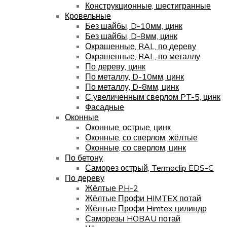
Конструкционные, шестигранные
Кровельные
Без шайбы, D-10мм, цинк
Без шайбы, D-8мм, цинк
Окрашенные, RAL, по дереву
Окрашенные, RAL, по металлу
По дереву, цинк
По металлу, D-10мм, цинк
По металлу, D-8мм, цинк
С увеличенным сверлом PT-5, цинк
Фасадные
Оконные
Оконные, острые, цинк
Оконные, со сверлом, жёлтые
Оконные, со сверлом, цинк
По бетону
Саморез острый, Termoclip EDS-C
По дереву
Жёлтые PH-2
Жёлтые Профи HIMTEX потай
Жёлтые Профи Himtex цилиндр
Саморезы HOBAU потай