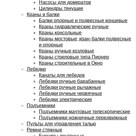
Насосы для домкратов
Цилиндры тянущие
Краны и балки
Балки опорные и подвесные концевые
Краны гидравлические ручные
Краны консольные
Краны мостовые, кран-балки подвесные
и опорные
Краны ручные козловые
Краны стреловые типа Пионер
Краны строительные в Окно
Лебедки
Канаты для лебедок
Лебедки ручные барабанные
Лебедки ручные рычажные
Лебедки ручные червячные
Лебедки электрические
Подъемники
Подъемники мачтовые телескопические
Подъемники ножничные передвижные
Пульты для управления талью
Ремни стяжные
Буксиры ленточные