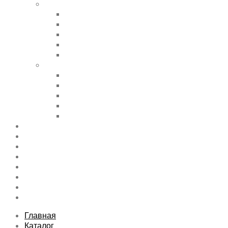
Shortcode Pages
Accordions & Toggles
Buttons
Divider
Progress Bar & Pie Chart
Lists
Shortcode Pages
Services
Tabs
Map & Contact
Message Boxes
Pricing table
Features
Top rated product
Product Category
FAQs Page
Typography
Sitemap
Contact Us
About Us
Главная
Каталог