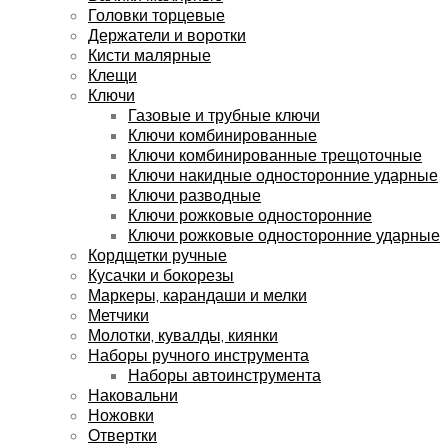
Головки торцевые
Держатели и воротки
Кисти малярные
Клещи
Ключи
Газовые и трубные ключи
Ключи комбинированные
Ключи комбинированные трещоточные
Ключи накидные односторонние ударные
Ключи разводные
Ключи рожковые односторонние
Ключи рожковые односторонние ударные
Кордщетки ручные
Кусачки и бокорезы
Маркеры, карандаши и мелки
Метчики
Молотки, кувалды, киянки
Наборы ручного инструмента
Наборы автоинструмента
Наковальни
Ножовки
Отвертки