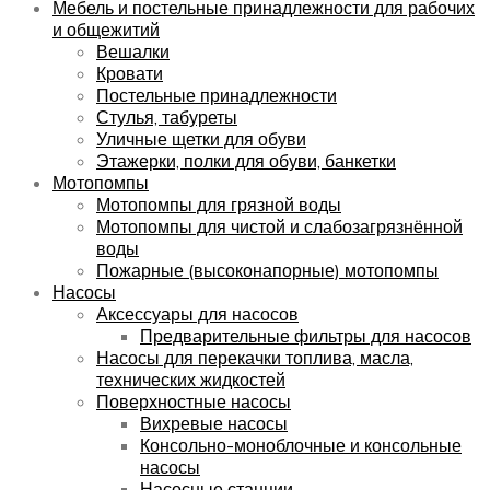
Мебель и постельные принадлежности для рабочих
и общежитий
Вешалки
Кровати
Постельные принадлежности
Стулья, табуреты
Уличные щетки для обуви
Этажерки, полки для обуви, банкетки
Мотопомпы
Мотопомпы для грязной воды
Мотопомпы для чистой и слабозагрязнённой
воды
Пожарные (высоконапорные) мотопомпы
Насосы
Аксессуары для насосов
Предварительные фильтры для насосов
Насосы для перекачки топлива, масла,
технических жидкостей
Поверхностные насосы
Вихревые насосы
Консольно-моноблочные и консольные
насосы
Насосные станции