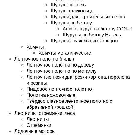
Шуруп-костыль
Шуруп-полукольцо
Шурупы для строительных лесов
Шурупы по бетону
Анкер-шуруп по бетону CON-R
Шурупы по бетону Нагель
Шурупы с качельным кольцом
Хомуты
Хомуты металлические
Ленточное полотно (пилы)
Ленточное полотно по дереву
Ленточное полотно по металлу
Ленточные ножи для резки картона, поролона
и резины
Пищевое ленточное полотно
Полотна ножовочные
Твердосплавное ленточное полотно с
абразивной крошкой
Лестницы, стремянки, леса
Лестницы
Стремянки
Лодочные моторы