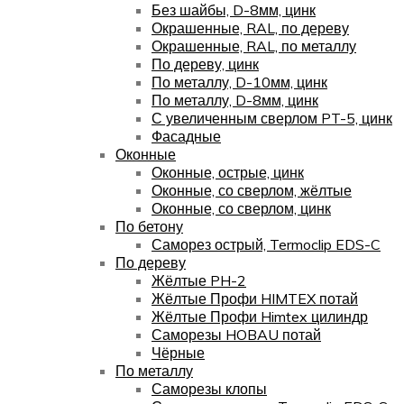
Без шайбы, D-8мм, цинк
Окрашенные, RAL, по дереву
Окрашенные, RAL, по металлу
По дереву, цинк
По металлу, D-10мм, цинк
По металлу, D-8мм, цинк
С увеличенным сверлом PT-5, цинк
Фасадные
Оконные
Оконные, острые, цинк
Оконные, со сверлом, жёлтые
Оконные, со сверлом, цинк
По бетону
Саморез острый, Termoclip EDS-C
По дереву
Жёлтые PH-2
Жёлтые Профи HIMTEX потай
Жёлтые Профи Himtex цилиндр
Саморезы HOBAU потай
Чёрные
По металлу
Саморезы клопы