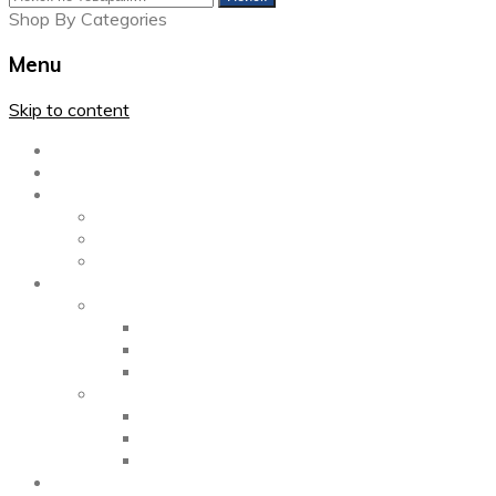
Shop By Categories
Menu
Skip to content
Главная
Каталог
Блог
Left Sidebar
Right Sidebar
Full Width
Media
Gallery
2 Columns
3 Columns
4 Columns
Portfolio
2 Columns
3 Columns
4 Columns
ShortCode