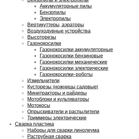
Аккумуляторные пилы
Бензопилы
Электропилы
Вертикуттеры, аэраторы
Воздуходувные устройства
Высоторезы
Газонокосилки
Газонокосилки аккумуляторные
Газонокосилки бензиновые
Газонокосилки механические
Газонокосилки электрические
Газонокосилки-роботы
Измельчители
Кусторезы (ножницы садовые)
Минитракторы и райдеры
Мотоблоки и культиваторы
Мотокосы
Опрыскиватели и распылители
Триммеры электрические
Сварка пластика
Наборы для сварки линолеума
Раструбная сварка