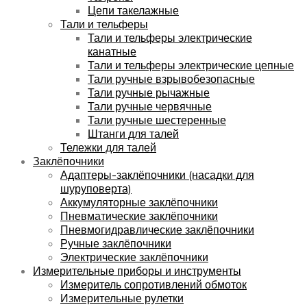
Цепи такелажные
Тали и тельферы
Тали и тельферы электрические
канатные
Тали и тельферы электрические цепные
Тали ручные взрывобезопасные
Тали ручные рычажные
Тали ручные червячные
Тали ручные шестеренные
Штанги для талей
Тележки для талей
Заклёпочники
Адаптеры-заклёпочники (насадки для
шуруповерта)
Аккумуляторные заклёпочники
Пневматические заклёпочники
Пневмогидравлические заклёпочники
Ручные заклёпочники
Электрические заклёпочники
Измерительные приборы и инструменты
Измеритель сопротивлений обмоток
Измерительные рулетки