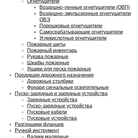
Огнетушители
Воздушно-пенные огнетушители (ОВП)
Воздушно-эмульсионные огнетушители
ОВЭ
Порошковые огнетушители
Самосрабатывающие огнетушители
Углекислотные огнетушители
Пожарные щиты
Пожарный инвентарь
Рукава пожарные
Шкафы пожарные
Ящики для песка пожарные
Продукция дорожного назначения
Дорожные столбики
Фонари сигнальные осветительные
Пуско-зарядные и зарядные устройства
Зарядные устройства
Пуско-зарядные устройства
Пусковые кабели
Пусковые устройства
Разгонщики фланцев
Ручной инструмент
Валики малярные