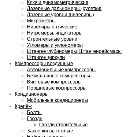
Ключи динамометрические
Лазерные дальномеры (рулетки)
Лазерные уровни (нивелиры)
Микрометры
Нивелиры оптические
Нутромеры, индикаторы
Строительные уровни
Угломеры и уклономеры
Штангенглубиномеры, Штангенрейсмасы
Штангенциркули
Компрессоры воздушные
Автомобильные компрессоры
Безмасляные компрессоры
Винтовые компрессоры
Поршневые компрессоры
Кондиционеры
Мобильные кондиционеры
Крепёж
Болты
Гвозди
Гвозди строительные
Заклепки вытяжные
Наборы крепежа