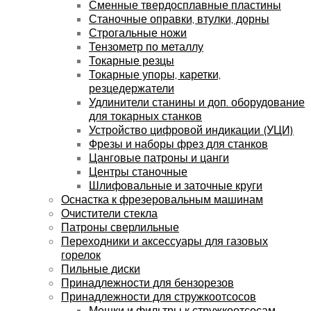
Сменные твердосплавные пластины
Станочные оправки, втулки, дорны
Строгальные ножи
Тензометр по металлу
Токарные резцы
Токарные упоры, каретки,
резцедержатели
Удлинители станины и доп. оборудование
для токарных станков
Устройство цифровой индикации (УЦИ)
Фрезы и наборы фрез для станков
Цанговые патроны и цанги
Центры станочные
Шлифовальные и заточные круги
Оснастка к фрезеровальным машинам
Очистители стекла
Патроны сверлильные
Переходники и аксессуары для газовых
горелок
Пильные диски
Принадлежности для бензорезов
Принадлежности для стружкоотсосов
Мешки и фильтры к стружкоотсосам