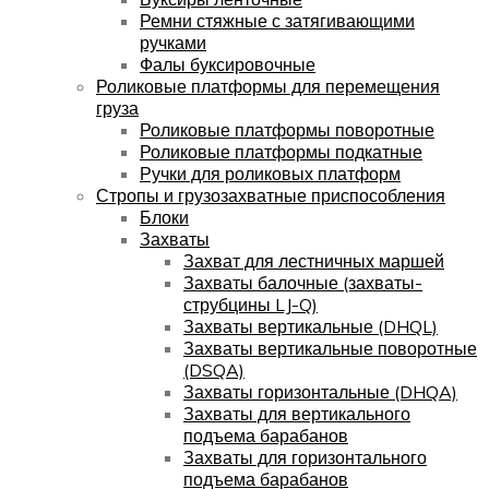
Ремни стяжные с затягивающими
ручками
Фалы буксировочные
Роликовые платформы для перемещения
груза
Роликовые платформы поворотные
Роликовые платформы подкатные
Ручки для роликовых платформ
Стропы и грузозахватные приспособления
Блоки
Захваты
Захват для лестничных маршей
Захваты балочные (захваты-
струбцины LJ-Q)
Захваты вертикальные (DHQL)
Захваты вертикальные поворотные
(DSQA)
Захваты горизонтальные (DHQA)
Захваты для вертикального
подъема барабанов
Захваты для горизонтального
подъема барабанов