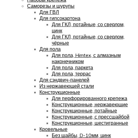
Саморезы и шурупы
Для ГВЛ
Для гипсокартона
Для ГКЛ, потайные, со сверлом,
цинк
Для ГКЛ, потайные, со сверлом,
чёрные
Для пола
Для пола, Himtex, с алмазным
наконечником
Для пола, паркета
Для пола, террас
Для сэндвич-панелей
Из нержавеющей стали
Конструкционные
Для перфорированного крепежа
Конструкционные, нержавеющие
Конструкционные, потайные
Конструкционные, с прессшайбой
Конструкционные, шестигранные
Кровельные
Без шайбы, D-10мм, цинк