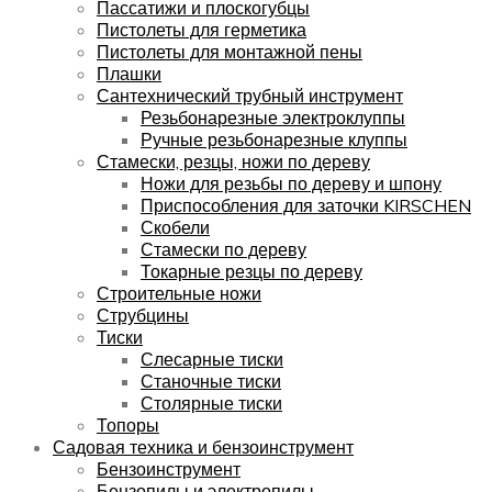
Пассатижи и плоскогубцы
Пистолеты для герметика
Пистолеты для монтажной пены
Плашки
Сантехнический трубный инструмент
Резьбонарезные электроклуппы
Ручные резьбонарезные клуппы
Стамески, резцы, ножи по дереву
Ножи для резьбы по дереву и шпону
Приспособления для заточки KIRSCHEN
Скобели
Стамески по дереву
Токарные резцы по дереву
Строительные ножи
Струбцины
Тиски
Слесарные тиски
Станочные тиски
Столярные тиски
Топоры
Садовая техника и бензоинструмент
Бензоинструмент
Бензопилы и электропилы