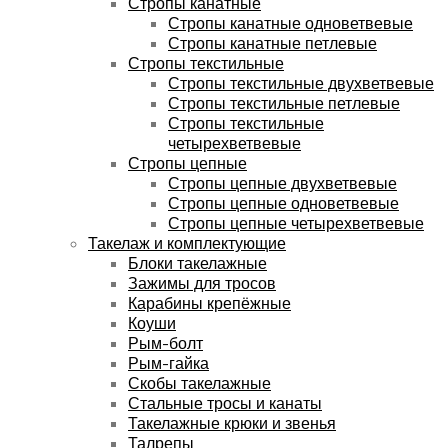
Стропы канатные
Стропы канатные одноветвевые
Стропы канатные петлевые
Стропы текстильные
Стропы текстильные двухветвевые
Стропы текстильные петлевые
Стропы текстильные
четырехветвевые
Стропы цепные
Стропы цепные двухветвевые
Стропы цепные одноветвевые
Стропы цепные четырехветвевые
Такелаж и комплектующие
Блоки такелажные
Зажимы для тросов
Карабины крепёжные
Коуши
Рым-болт
Рым-гайка
Скобы такелажные
Стальные тросы и канаты
Такелажные крюки и звенья
Талрепы