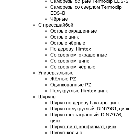
Саморезы острые Termoclip EDS-S
Саморезы со сверлом Termoclip
EDS-B
Чёрные
С прессшайбой
Острые окрашенные
Острые цинк
Острые чёрные
По дереву, Himtex
Со сверлом, окрашенные
Со сверлом, цинк
Со сверлом, чёрные
Универсальные
Жёлтые PZ
Оцинкованные PZ
Полукруглые Himtex цинк
Шурупы
Шуруп по дереву Глухарь, цинк
Шуруп полукруглый, DIN7981, цинк
Шуруп шестагранный, DIN7976,
цинк
Шуруп-винт, конфирмат, цинк
Шуруп-кольцо