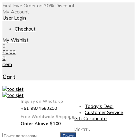
First Five Order on 30% Discount
My Account
User Login
Checkout
My Wishlist
0
₽
0.00
0
item
Cart
Inquiry on Whats up
Today’s Deal
+91 9874563210
Customer Service
Free Worldwide Shipping
Gift Certificate
Order Above $100
Искать:
Поиск