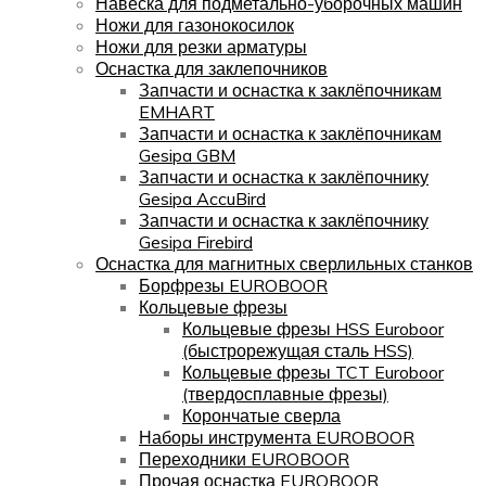
Навеска для подметально-уборочных машин
Ножи для газонокосилок
Ножи для резки арматуры
Оснастка для заклепочников
Запчасти и оснастка к заклёпочникам
EMHART
Запчасти и оснастка к заклёпочникам
Gesipa GBM
Запчасти и оснастка к заклёпочнику
Gesipa AccuBird
Запчасти и оснастка к заклёпочнику
Gesipa Firebird
Оснастка для магнитных сверлильных станков
Борфрезы EUROBOOR
Кольцевые фрезы
Кольцевые фрезы HSS Euroboor
(быстрорежущая сталь HSS)
Кольцевые фрезы TCT Euroboor
(твердосплавные фрезы)
Корончатые сверла
Наборы инструмента EUROBOOR
Переходники EUROBOOR
Прочая оснастка EUROBOOR