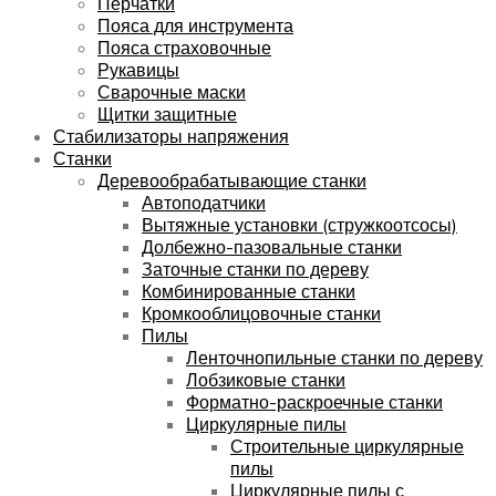
Перчатки
Пояса для инструмента
Пояса страховочные
Рукавицы
Сварочные маски
Щитки защитные
Стабилизаторы напряжения
Станки
Деревообрабатывающие станки
Автоподатчики
Вытяжные установки (стружкоотсосы)
Долбежно-пазовальные станки
Заточные станки по дереву
Комбинированные станки
Кромкооблицовочные станки
Пилы
Ленточнопильные станки по дереву
Лобзиковые станки
Форматно-раскроечные станки
Циркулярные пилы
Строительные циркулярные
пилы
Циркулярные пилы с