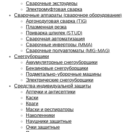
Сварочные экструдеры
Электромуфтовая сварка
Сварочные аппараты (сварочное оборудование)
Аргонодуговая сварка (TIG)
Плазменная резка
Приварка шпилек (STUD)
Сварочная автоматизация
Сварочные инверторы (MMA)
Сварочные полуавтоматы (MIG-MAG)
Снегоуборщики
Аккумуляторные снегоуборщики
Бензиновые снегоуборщики
Подметально-уборочные машины
Электрические снегоуборщики
Средства индивидуальной защиты
Аптечки и антисептики
Каски
Краги
Маски и респираторы
Наколенники
Наушники защитные
Очки защитные