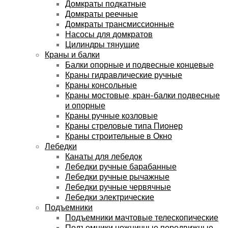
Домкраты подкатные
Домкраты реечные
Домкраты трансмиссионные
Насосы для домкратов
Цилиндры тянущие
Краны и балки
Балки опорные и подвесные концевые
Краны гидравлические ручные
Краны консольные
Краны мостовые, кран-балки подвесные
и опорные
Краны ручные козловые
Краны стреловые типа Пионер
Краны строительные в Окно
Лебедки
Канаты для лебедок
Лебедки ручные барабанные
Лебедки ручные рычажные
Лебедки ручные червячные
Лебедки электрические
Подъемники
Подъемники мачтовые телескопические
Подъемники ножничные передвижные