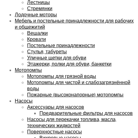
Лестницы
Стремянки
Лодочные моторы
Мебель и постельные принадлежности для рабочих
и общежитий
Вешалки
Кровати
Постельные принадлежности
Стулья, табуреты
Уличные щетки для обуви
Этажерки, полки для обуви, банкетки
Мотопомпы
Мотопомпы для грязной воды
Мотопомпы для чистой и слабозагрязнённой
воды
Пожарные (высоконапорные) мотопомпы
Насосы
Аксессуары для насосов
Предварительные фильтры для насосов
Насосы для перекачки топлива, масла,
технических жидкостей
Поверхностные насосы
Вихревые насосы