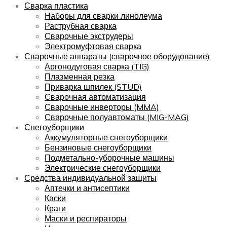
Сварка пластика
Наборы для сварки линолеума
Раструбная сварка
Сварочные экструдеры
Электромуфтовая сварка
Сварочные аппараты (сварочное оборудование)
Аргонодуговая сварка (TIG)
Плазменная резка
Приварка шпилек (STUD)
Сварочная автоматизация
Сварочные инверторы (MMA)
Сварочные полуавтоматы (MIG-MAG)
Снегоуборщики
Аккумуляторные снегоуборщики
Бензиновые снегоуборщики
Подметально-уборочные машины
Электрические снегоуборщики
Средства индивидуальной защиты
Аптечки и антисептики
Каски
Краги
Маски и респираторы