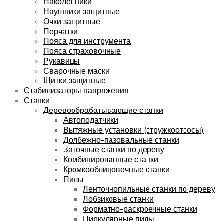
Наколенники
Наушники защитные
Очки защитные
Перчатки
Пояса для инструмента
Пояса страховочные
Рукавицы
Сварочные маски
Щитки защитные
Стабилизаторы напряжения
Станки
Деревообрабатывающие станки
Автоподатчики
Вытяжные установки (стружкоотсосы)
Долбежно-пазовальные станки
Заточные станки по дереву
Комбинированные станки
Кромкооблицовочные станки
Пилы
Ленточнопильные станки по дереву
Лобзиковые станки
Форматно-раскроечные станки
Циркулярные пилы