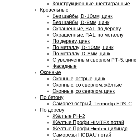
Конструкционные, шестигранные
Кровельные
Без шайбы, D-10мм, цинк
Без шайбы, D-8мм, цинк
Окрашенные, RAL, по дереву
Окрашенные, RAL, по металлу
По дереву, цинк
По металлу, D-10мм, цинк
По металлу, D-8мм, цинк
С увеличенным сверлом PT-5, цинк
Фасадные
Оконные
Оконные, острые, цинк
Оконные, со сверлом, жёлтые
Оконные, со сверлом, цинк
По бетону
Саморез острый, Termoclip EDS-C
По дереву
Жёлтые PH-2
Жёлтые Профи HIMTEX потай
Жёлтые Профи Himtex цилиндр
Саморезы HOBAU потай