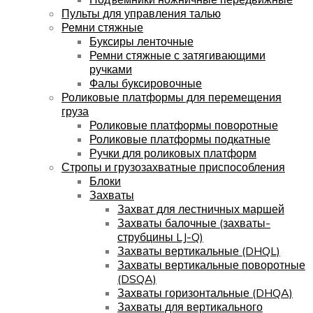
Пульты для управления талью
Ремни стяжные
Буксиры ленточные
Ремни стяжные с затягивающими
ручками
Фалы буксировочные
Роликовые платформы для перемещения
груза
Роликовые платформы поворотные
Роликовые платформы подкатные
Ручки для роликовых платформ
Стропы и грузозахватные приспособления
Блоки
Захваты
Захват для лестничных маршей
Захваты балочные (захваты-
струбцины LJ-Q)
Захваты вертикальные (DHQL)
Захваты вертикальные поворотные
(DSQA)
Захваты горизонтальные (DHQA)
Захваты для вертикального