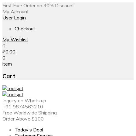
First Five Order on 30% Discount
My Account
User Login
Checkout
My Wishlist
0
₽
0.00
0
item
Cart
Inquiry on Whats up
+91 9874563210
Free Worldwide Shipping
Order Above $100
Today’s Deal
Customer Service