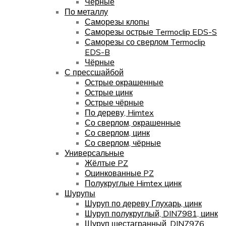
Чёрные
По металлу
Саморезы клопы
Саморезы острые Termoclip EDS-S
Саморезы со сверлом Termoclip
EDS-B
Чёрные
С прессшайбой
Острые окрашенные
Острые цинк
Острые чёрные
По дереву, Himtex
Со сверлом, окрашенные
Со сверлом, цинк
Со сверлом, чёрные
Универсальные
Жёлтые PZ
Оцинкованные PZ
Полукруглые Himtex цинк
Шурупы
Шуруп по дереву Глухарь, цинк
Шуруп полукруглый, DIN7981, цинк
Шуруп шестагранный, DIN7976,