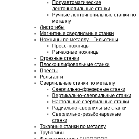
Полуавтоматические
ленточнопильные станки
Ручные ленточнопильные станки по
металлу
Листогибы
Магнитные сверлильные станки
Ножницы по металлу - Гильотины
Пресс-ножницы
Рычажные ножницы
Отрезные станки
Плоскошлифовальные станки
Прессы
Рольганги
Сверлильные станки по металлу
Cверлильно-фрезерные станки
Вертикально-сверлильные станки
Настольные сверлильные станки
Радиально-сверлильные станки
Сверлильно-резьбонарезные
станки
Токарные станки по металлу
Трубогибы
Фаскосниматели EUROBOOR