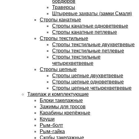
бордюров
Траверсы
Штыревые захваты (замки Смаля)
Стропы канатные
Стропы канатные одноветвевые
Стропы канатные петлевые
Стропы текстильные
Стропы текстильные двухветвевые
Стропы текстильные петлевые
Стропы текстильные
четырехветвевые
Стропы цепные
Стропы цепные двухветвевые
Стропы цепные одноветвевые
Стропы цепные четырехветвевые
Такелаж и комплектующие
Блоки такелажные
Зажимы для тросов
Карабины крепёжные
Коуши
Рым-болт
Рым-гайка
Скобы такелажные