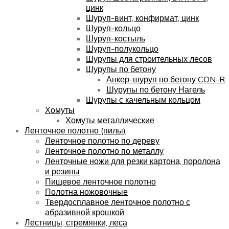
цинк
Шуруп-винт, конфирмат, цинк
Шуруп-кольцо
Шуруп-костыль
Шуруп-полукольцо
Шурупы для строительных лесов
Шурупы по бетону
Анкер-шуруп по бетону CON-R
Шурупы по бетону Нагель
Шурупы с качельным кольцом
Хомуты
Хомуты металлические
Ленточное полотно (пилы)
Ленточное полотно по дереву
Ленточное полотно по металлу
Ленточные ножи для резки картона, поролона
и резины
Пищевое ленточное полотно
Полотна ножовочные
Твердосплавное ленточное полотно с
абразивной крошкой
Лестницы, стремянки, леса