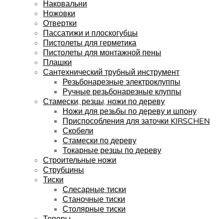
Наковальни
Ножовки
Отвертки
Пассатижи и плоскогубцы
Пистолеты для герметика
Пистолеты для монтажной пены
Плашки
Сантехнический трубный инструмент
Резьбонарезные электроклуппы
Ручные резьбонарезные клуппы
Стамески, резцы, ножи по дереву
Ножи для резьбы по дереву и шпону
Приспособления для заточки KIRSCHEN
Скобели
Стамески по дереву
Токарные резцы по дереву
Строительные ножи
Струбцины
Тиски
Слесарные тиски
Станочные тиски
Столярные тиски
Топоры