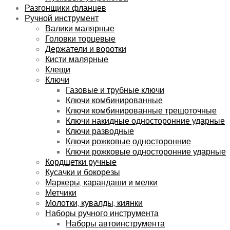
Разгонщики фланцев
Ручной инструмент
Валики малярные
Головки торцевые
Держатели и воротки
Кисти малярные
Клещи
Ключи
Газовые и трубные ключи
Ключи комбинированные
Ключи комбинированные трещоточные
Ключи накидные односторонние ударные
Ключи разводные
Ключи рожковые односторонние
Ключи рожковые односторонние ударные
Кордщетки ручные
Кусачки и бокорезы
Маркеры, карандаши и мелки
Метчики
Молотки, кувалды, киянки
Наборы ручного инструмента
Наборы автоинструмента