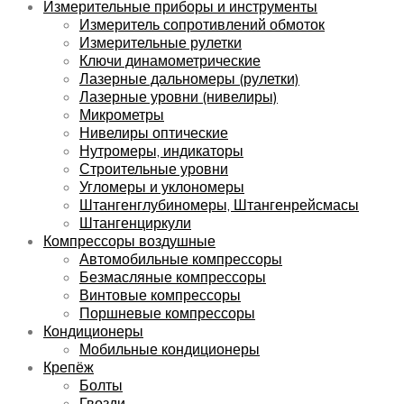
Измерительные приборы и инструменты
Измеритель сопротивлений обмоток
Измерительные рулетки
Ключи динамометрические
Лазерные дальномеры (рулетки)
Лазерные уровни (нивелиры)
Микрометры
Нивелиры оптические
Нутромеры, индикаторы
Строительные уровни
Угломеры и уклономеры
Штангенглубиномеры, Штангенрейсмасы
Штангенциркули
Компрессоры воздушные
Автомобильные компрессоры
Безмасляные компрессоры
Винтовые компрессоры
Поршневые компрессоры
Кондиционеры
Мобильные кондиционеры
Крепёж
Болты
Гвозди