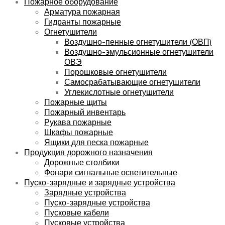
Пожарное оборудование
Арматура пожарная
Гидранты пожарные
Огнетушители
Воздушно-пенные огнетушители (ОВП)
Воздушно-эмульсионные огнетушители
ОВЭ
Порошковые огнетушители
Самосрабатывающие огнетушители
Углекислотные огнетушители
Пожарные щиты
Пожарный инвентарь
Рукава пожарные
Шкафы пожарные
Ящики для песка пожарные
Продукция дорожного назначения
Дорожные столбики
Фонари сигнальные осветительные
Пуско-зарядные и зарядные устройства
Зарядные устройства
Пуско-зарядные устройства
Пусковые кабели
Пусковые устройства