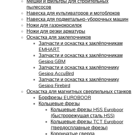
Мешки и фильтры для строительных
пылесосов
Навеска для культиваторов и мотоблоков
Навеска для подметально-уборочных машин
Ножи для газонокосилок
Ножи для резки арматуры
Оснастка для заклепочников
Запчасти и оснастка к заклёпочникам
EMHART
Запчасти и оснастка к заклёпочникам
Gesipa GBM
Запчасти и оснастка к заклёпочнику
Gesipa AccuBird
Запчасти и оснастка к заклёпочнику
Gesipa Firebird
Оснастка для магнитных сверлильных станков
Борфрезы EUROBOOR
Кольцевые фрезы
Кольцевые фрезы HSS Euroboor
(быстрорежущая сталь HSS)
Кольцевые фрезы TCT Euroboor
(твердосплавные фрезы)
Корончатые сверла