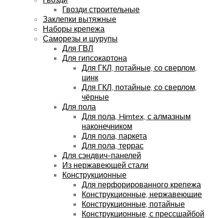
Гвозди строительные
Заклепки вытяжные
Наборы крепежа
Саморезы и шурупы
Для ГВЛ
Для гипсокартона
Для ГКЛ, потайные, со сверлом,
цинк
Для ГКЛ, потайные, со сверлом,
чёрные
Для пола
Для пола, Himtex, с алмазным
наконечником
Для пола, паркета
Для пола, террас
Для сэндвич-панелей
Из нержавеющей стали
Конструкционные
Для перфорированного крепежа
Конструкционные, нержавеющие
Конструкционные, потайные
Конструкционные, с прессшайбой