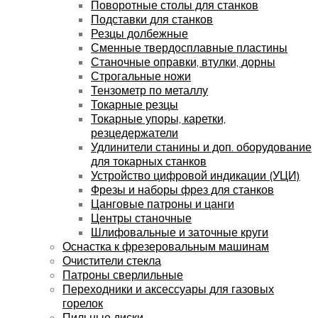
Поворотные столы для станков
Подставки для станков
Резцы долбежные
Сменные твердосплавные пластины
Станочные оправки, втулки, дорны
Строгальные ножи
Тензометр по металлу
Токарные резцы
Токарные упоры, каретки,
резцедержатели
Удлинители станины и доп. оборудование
для токарных станков
Устройство цифровой индикации (УЦИ)
Фрезы и наборы фрез для станков
Цанговые патроны и цанги
Центры станочные
Шлифовальные и заточные круги
Оснастка к фрезеровальным машинам
Очистители стекла
Патроны сверлильные
Переходники и аксессуары для газовых
горелок
Пильные диски