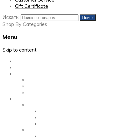
Gift Certificate
Искать:
Поиск
Shop By Categories
Menu
Skip to content
Главная
Каталог
Блог
Left Sidebar
Right Sidebar
Full Width
Media
Gallery
2 Columns
3 Columns
4 Columns
Portfolio
2 Columns