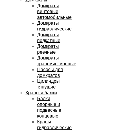
Домкраты
винтовые,
автомобильные
Домкраты
гидравлические
Домкраты
подкатные
Домкраты
реечные
Домкраты
трансмиссионные
Насосы для
домкратов
Цилиндры
тянущие
Краны и балки
Балки
опорные и
подвесные
концевые
Краны
гидравлические