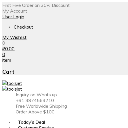
First Five Order on 30% Discount
My Account
User Login
Checkout
My Wishlist
0
₽
0.00
0
item
Cart
Inquiry on Whats up
+91 9874563210
Free Worldwide Shipping
Order Above $100
Today’s Deal
Customer Service