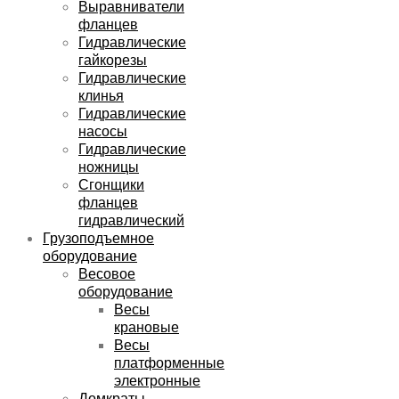
Выравниватели
фланцев
Гидравлические
гайкорезы
Гидравлические
клинья
Гидравлические
насосы
Гидравлические
ножницы
Сгонщики
фланцев
гидравлический
Грузоподъемное
оборудование
Весовое
оборудование
Весы
крановые
Весы
платформенные
электронные
Домкраты