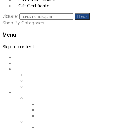
Gift Certificate
Искать:
Поиск
Shop By Categories
Menu
Skip to content
Главная
Каталог
Блог
Left Sidebar
Right Sidebar
Full Width
Media
Gallery
2 Columns
3 Columns
4 Columns
Portfolio
2 Columns