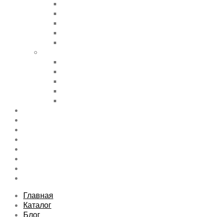
Accordions & Toggles
Buttons
Divider
Progress Bar & Pie Chart
Lists
Shortcode Pages
Services
Tabs
Map & Contact
Message Boxes
Pricing table
Features
Top rated product
Product Category
FAQs Page
Typography
Sitemap
Contact Us
About Us
Главная
Каталог
Блог