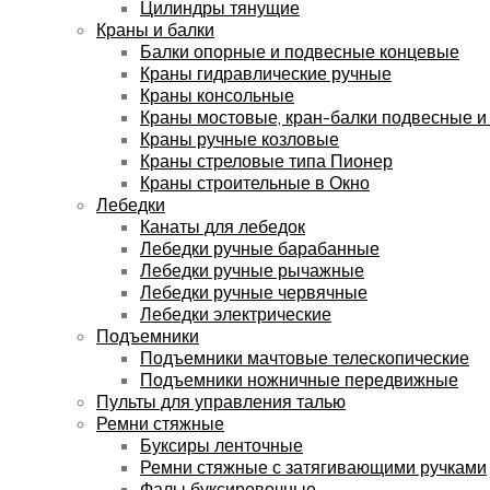
Цилиндры тянущие
Краны и балки
Балки опорные и подвесные концевые
Краны гидравлические ручные
Краны консольные
Краны мостовые, кран-балки подвесные и
Краны ручные козловые
Краны стреловые типа Пионер
Краны строительные в Окно
Лебедки
Канаты для лебедок
Лебедки ручные барабанные
Лебедки ручные рычажные
Лебедки ручные червячные
Лебедки электрические
Подъемники
Подъемники мачтовые телескопические
Подъемники ножничные передвижные
Пульты для управления талью
Ремни стяжные
Буксиры ленточные
Ремни стяжные с затягивающими ручками
Фалы буксировочные