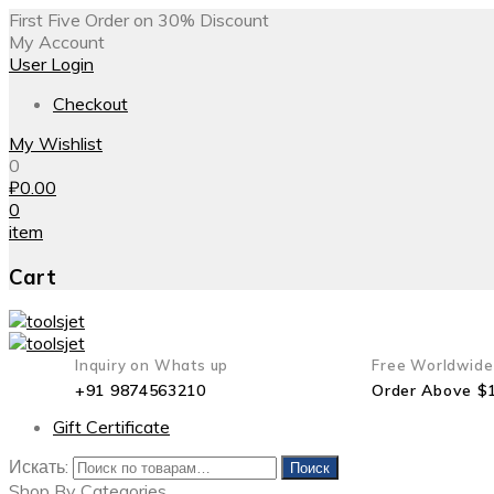
First Five Order on 30% Discount
My Account
User Login
Checkout
My Wishlist
0
₽
0.00
0
item
Cart
Inquiry on Whats up
Free Worldwide
+91 9874563210
Order Above $
Gift Certificate
Искать:
Поиск
Shop By Categories