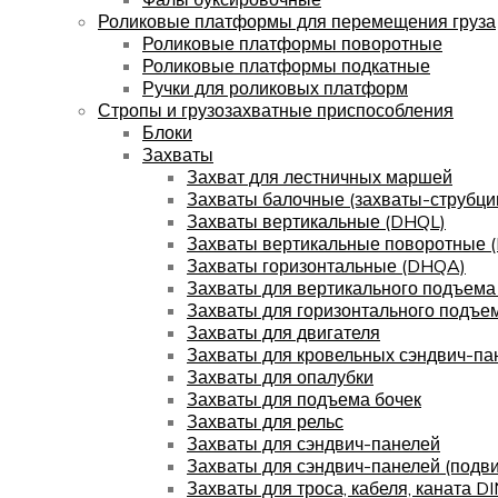
Роликовые платформы для перемещения груза
Роликовые платформы поворотные
Роликовые платформы подкатные
Ручки для роликовых платформ
Стропы и грузозахватные приспособления
Блоки
Захваты
Захват для лестничных маршей
Захваты балочные (захваты-струбци
Захваты вертикальные (DHQL)
Захваты вертикальные поворотные 
Захваты горизонтальные (DHQA)
Захваты для вертикального подъема
Захваты для горизонтального подъе
Захваты для двигателя
Захваты для кровельных сэндвич-па
Захваты для опалубки
Захваты для подъема бочек
Захваты для рельс
Захваты для сэндвич-панелей
Захваты для сэндвич-панелей (подв
Захваты для троса, кабеля, каната D