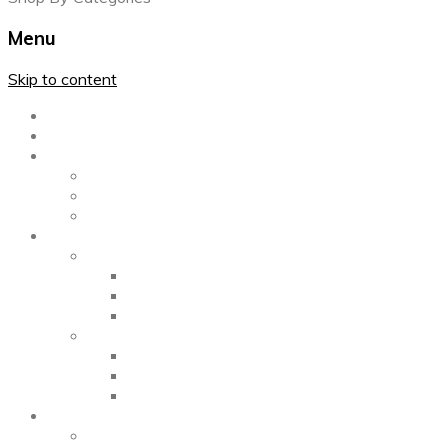
Menu
Skip to content
Главная
Каталог
Блог
Left Sidebar
Right Sidebar
Full Width
Media
Gallery
2 Columns
3 Columns
4 Columns
Portfolio
2 Columns
3 Columns
4 Columns
ShortCode
Shortcode Pages