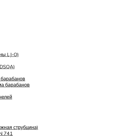
ны LJ-Q)
(DSQA)
 барабанов
ма барабанов
нелей
ижная струбцина)
IN 741