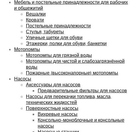
Мебель и постельные принадлежности для рабочих
и общежитий
Вешалки
Кровати
Постельные принадлежности
Стулья, табуреты
Уличные щетки для обуви
Этажерки, полки для обуви, банкетки
Мотопомпы
Мотопомпы для грязной воды
Мотопомпы для чистой и слабозагрязнённой
воды
Пожарные (высоконапорные) мотопомпы
Насосы
Аксессуары для насосов
Предварительные фильтры для насосов
Насосы для перекачки топлива, масла,
технических жидкостей
Поверхностные насосы
Вихревые насосы
Консольно-моноблочные и консольные
насосы
Насосные станции