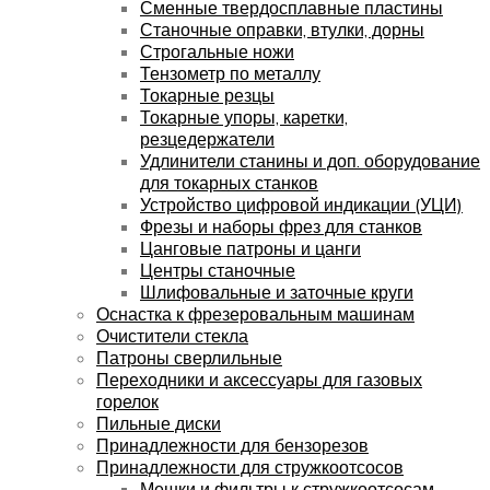
Сменные твердосплавные пластины
Станочные оправки, втулки, дорны
Строгальные ножи
Тензометр по металлу
Токарные резцы
Токарные упоры, каретки,
резцедержатели
Удлинители станины и доп. оборудование
для токарных станков
Устройство цифровой индикации (УЦИ)
Фрезы и наборы фрез для станков
Цанговые патроны и цанги
Центры станочные
Шлифовальные и заточные круги
Оснастка к фрезеровальным машинам
Очистители стекла
Патроны сверлильные
Переходники и аксессуары для газовых
горелок
Пильные диски
Принадлежности для бензорезов
Принадлежности для стружкоотсосов
Мешки и фильтры к стружкоотсосам