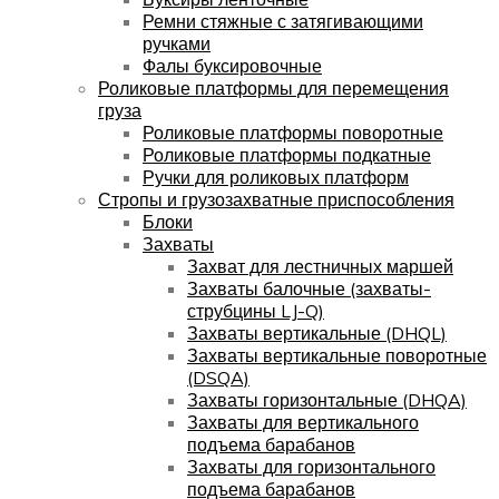
Ремни стяжные с затягивающими
ручками
Фалы буксировочные
Роликовые платформы для перемещения
груза
Роликовые платформы поворотные
Роликовые платформы подкатные
Ручки для роликовых платформ
Стропы и грузозахватные приспособления
Блоки
Захваты
Захват для лестничных маршей
Захваты балочные (захваты-
струбцины LJ-Q)
Захваты вертикальные (DHQL)
Захваты вертикальные поворотные
(DSQA)
Захваты горизонтальные (DHQA)
Захваты для вертикального
подъема барабанов
Захваты для горизонтального
подъема барабанов