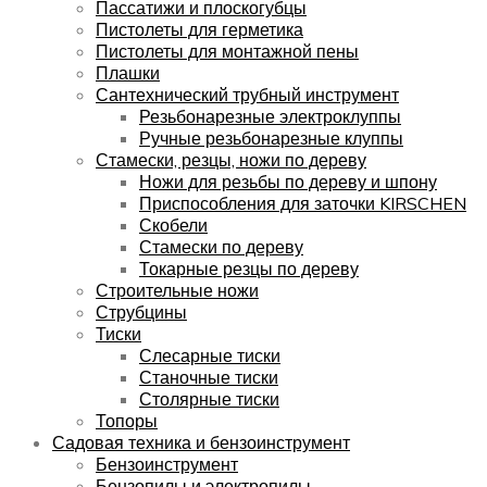
Пассатижи и плоскогубцы
Пистолеты для герметика
Пистолеты для монтажной пены
Плашки
Сантехнический трубный инструмент
Резьбонарезные электроклуппы
Ручные резьбонарезные клуппы
Стамески, резцы, ножи по дереву
Ножи для резьбы по дереву и шпону
Приспособления для заточки KIRSCHEN
Скобели
Стамески по дереву
Токарные резцы по дереву
Строительные ножи
Струбцины
Тиски
Слесарные тиски
Станочные тиски
Столярные тиски
Топоры
Садовая техника и бензоинструмент
Бензоинструмент
Бензопилы и электропилы