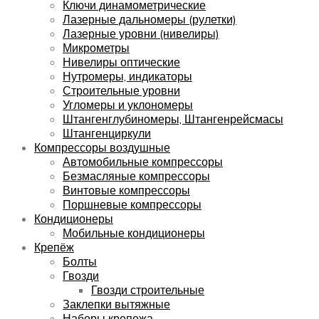
Ключи динамометрические
Лазерные дальномеры (рулетки)
Лазерные уровни (нивелиры)
Микрометры
Нивелиры оптические
Нутромеры, индикаторы
Строительные уровни
Угломеры и уклономеры
Штангенглубиномеры, Штангенрейсмасы
Штангенциркули
Компрессоры воздушные
Автомобильные компрессоры
Безмасляные компрессоры
Винтовые компрессоры
Поршневые компрессоры
Кондиционеры
Мобильные кондиционеры
Крепёж
Болты
Гвозди
Гвозди строительные
Заклепки вытяжные
Наборы крепежа