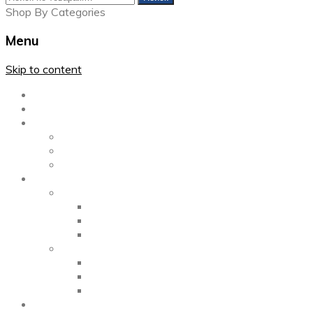
Shop By Categories
Menu
Skip to content
Главная
Каталог
Блог
Left Sidebar
Right Sidebar
Full Width
Media
Gallery
2 Columns
3 Columns
4 Columns
Portfolio
2 Columns
3 Columns
4 Columns
ShortCode