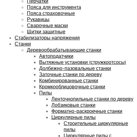
Перчатки
Пояса для инструмента
Пояса страховочные
Рукавицы
Сварочные маски
Щитки защитные
Стабилизаторы напряжения
Станки
Деревообрабатывающие станки
Автоподатчики
Вытяжные установки (стружкоотсосы)
Долбежно-пазовальные станки
Заточные станки по дереву
Комбинированные станки
Кромкооблицовочные станки
Пилы
Ленточнопильные станки по дереву
Лобзиковые станки
Форматно-раскроечные станки
Циркулярные пилы
Строительные циркулярные
пилы
Циркулярные пилы с