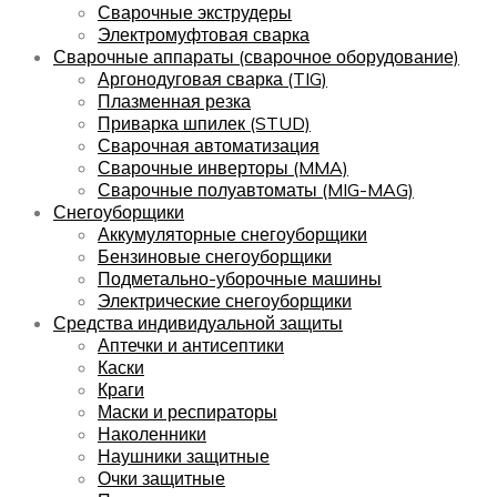
Сварочные экструдеры
Электромуфтовая сварка
Сварочные аппараты (сварочное оборудование)
Аргонодуговая сварка (TIG)
Плазменная резка
Приварка шпилек (STUD)
Сварочная автоматизация
Сварочные инверторы (MMA)
Сварочные полуавтоматы (MIG-MAG)
Снегоуборщики
Аккумуляторные снегоуборщики
Бензиновые снегоуборщики
Подметально-уборочные машины
Электрические снегоуборщики
Средства индивидуальной защиты
Аптечки и антисептики
Каски
Краги
Маски и респираторы
Наколенники
Наушники защитные
Очки защитные