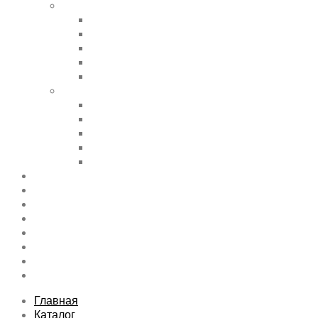
Shortcode Pages
Accordions & Toggles
Buttons
Divider
Progress Bar & Pie Chart
Lists
Shortcode Pages
Services
Tabs
Map & Contact
Message Boxes
Pricing table
Features
Top rated product
Product Category
FAQs Page
Typography
Sitemap
Contact Us
About Us
Главная
Каталог