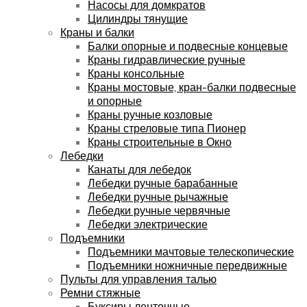
Насосы для домкратов
Цилиндры тянущие
Краны и балки
Балки опорные и подвесные концевые
Краны гидравлические ручные
Краны консольные
Краны мостовые, кран-балки подвесные
и опорные
Краны ручные козловые
Краны стреловые типа Пионер
Краны строительные в Окно
Лебедки
Канаты для лебедок
Лебедки ручные барабанные
Лебедки ручные рычажные
Лебедки ручные червячные
Лебедки электрические
Подъемники
Подъемники мачтовые телескопические
Подъемники ножничные передвижные
Пульты для управления талью
Ремни стяжные
Буксиры ленточные