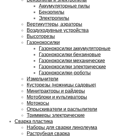
Аккумуляторные пилы
Бензопилы
Электропилы
Вертикуттеры, аэраторы
Воздуходувные устройства
Высоторезы
Газонокосилки
Газонокосилки аккумуляторные
Газонокосилки бензиновые
Газонокосилки механические
Газонокосилки электрические
Газонокосилки-роботы
Измельчители
Кусторезы (ножницы садовые)
Минитракторы и райдеры
Мотоблоки и культиваторы
Мотокосы
Опрыскиватели и распылители
Триммеры электрические
Сварка пластика
Наборы для сварки линолеума
Раструбная сварка