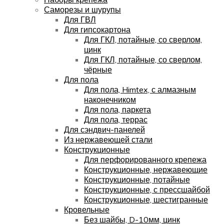
Саморезы и шурупы
Для ГВЛ
Для гипсокартона
Для ГКЛ, потайные, со сверлом,
цинк
Для ГКЛ, потайные, со сверлом,
чёрные
Для пола
Для пола, Himtex, с алмазным
наконечником
Для пола, паркета
Для пола, террас
Для сэндвич-панелей
Из нержавеющей стали
Конструкционные
Для перфорированного крепежа
Конструкционные, нержавеющие
Конструкционные, потайные
Конструкционные, с прессшайбой
Конструкционные, шестигранные
Кровельные
Без шайбы, D-10мм, цинк