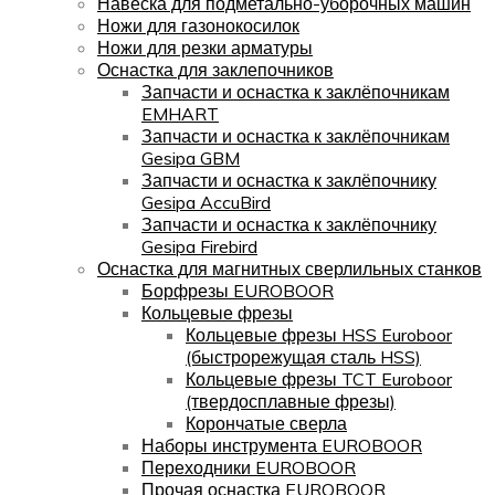
Навеска для подметально-уборочных машин
Ножи для газонокосилок
Ножи для резки арматуры
Оснастка для заклепочников
Запчасти и оснастка к заклёпочникам
EMHART
Запчасти и оснастка к заклёпочникам
Gesipa GBM
Запчасти и оснастка к заклёпочнику
Gesipa AccuBird
Запчасти и оснастка к заклёпочнику
Gesipa Firebird
Оснастка для магнитных сверлильных станков
Борфрезы EUROBOOR
Кольцевые фрезы
Кольцевые фрезы HSS Euroboor
(быстрорежущая сталь HSS)
Кольцевые фрезы TCT Euroboor
(твердосплавные фрезы)
Корончатые сверла
Наборы инструмента EUROBOOR
Переходники EUROBOOR
Прочая оснастка EUROBOOR