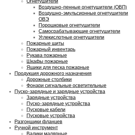
Огнетушители
Воздушно-пенные огнетушители (ОВП)
Воздушно-эмульсионные огнетушители
ОВЭ
Порошковые огнетушители
Самосрабатывающие огнетушители
Углекислотные огнетушители
Пожарные щиты
Пожарный инвентарь
Рукава пожарные
Шкафы пожарные
Ящики для песка пожарные
Продукция дорожного назначения
Дорожные столбики
Фонари сигнальные осветительные
Пуско-зарядные и зарядные устройства
Зарядные устройства
Пуско-зарядные устройства
Пусковые кабели
Пусковые устройства
Разгонщики фланцев
Ручной инструмент
Валики малярные