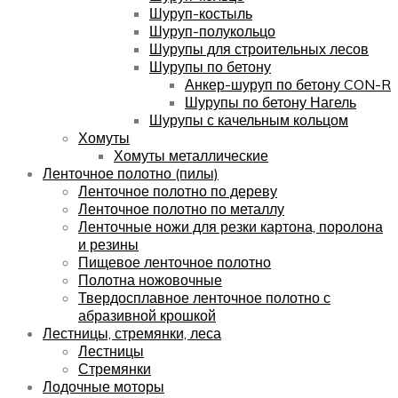
Шуруп-костыль
Шуруп-полукольцо
Шурупы для строительных лесов
Шурупы по бетону
Анкер-шуруп по бетону CON-R
Шурупы по бетону Нагель
Шурупы с качельным кольцом
Хомуты
Хомуты металлические
Ленточное полотно (пилы)
Ленточное полотно по дереву
Ленточное полотно по металлу
Ленточные ножи для резки картона, поролона
и резины
Пищевое ленточное полотно
Полотна ножовочные
Твердосплавное ленточное полотно с
абразивной крошкой
Лестницы, стремянки, леса
Лестницы
Стремянки
Лодочные моторы