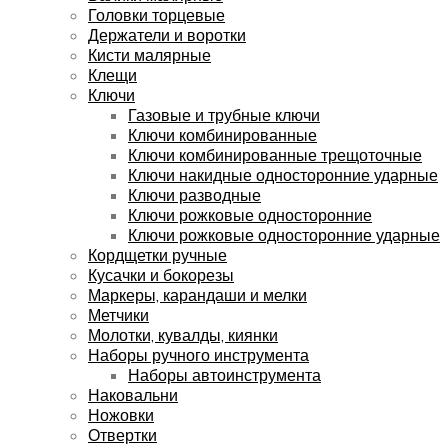
Головки торцевые
Держатели и воротки
Кисти малярные
Клещи
Ключи
Газовые и трубные ключи
Ключи комбинированные
Ключи комбинированные трещоточные
Ключи накидные односторонние ударные
Ключи разводные
Ключи рожковые односторонние
Ключи рожковые односторонние ударные
Кордщетки ручные
Кусачки и бокорезы
Маркеры, карандаши и мелки
Метчики
Молотки, кувалды, киянки
Наборы ручного инструмента
Наборы автоинструмента
Наковальни
Ножовки
Отвертки