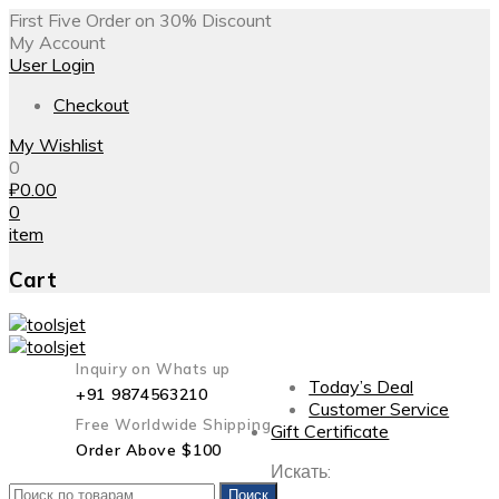
First Five Order on 30% Discount
My Account
User Login
Checkout
My Wishlist
0
₽
0.00
0
item
Cart
Inquiry on Whats up
Today’s Deal
+91 9874563210
Customer Service
Free Worldwide Shipping
Gift Certificate
Order Above $100
Искать:
Поиск