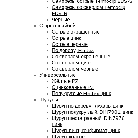
Саморезы острые Termoclip EDS-S
Саморезы со сверлом Termoclip
EDS-B
Чёрные
С прессшайбой
Острые окрашенные
Острые цинк
Острые чёрные
По дереву, Himtex
Со сверлом, окрашенные
Со сверлом, цинк
Со сверлом, чёрные
Универсальные
Жёлтые PZ
Оцинкованные PZ
Полукруглые Himtex цинк
Шурупы
Шуруп по дереву Глухарь, цинк
Шуруп полукруглый, DIN7981, цинк
Шуруп шестагранный, DIN7976,
цинк
Шуруп-винт, конфирмат, цинк
Шуруп-кольцо