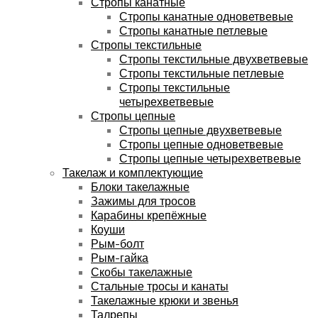
Стропы канатные
Стропы канатные одноветвевые
Стропы канатные петлевые
Стропы текстильные
Стропы текстильные двухветвевые
Стропы текстильные петлевые
Стропы текстильные
четырехветвевые
Стропы цепные
Стропы цепные двухветвевые
Стропы цепные одноветвевые
Стропы цепные четырехветвевые
Такелаж и комплектующие
Блоки такелажные
Зажимы для тросов
Карабины крепёжные
Коуши
Рым-болт
Рым-гайка
Скобы такелажные
Стальные тросы и канаты
Такелажные крюки и звенья
Талрепы