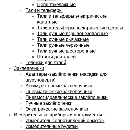
Цепи такелажные
Тали и тельферы
Тали и тельферы электрические
канатные
Тали и тельферы электрические цепные
Тали ручные взрывобезопасные
Тали ручные рычажные
Тали ручные червячные
Тали ручные шестеренные
Штанги для талей
Тележки для талей
Заклёпочники
Адаптеры-заклёпочники (насадки для
шуруповерта)
Аккумуляторные заклёпочники
Пневматические заклёпочники
Пневмогидравлические заклёпочники
Ручные заклёпочники
Электрические заклёпочники
Измерительные приборы и инструменты
Измеритель сопротивлений обмоток
Измерительные рулетки