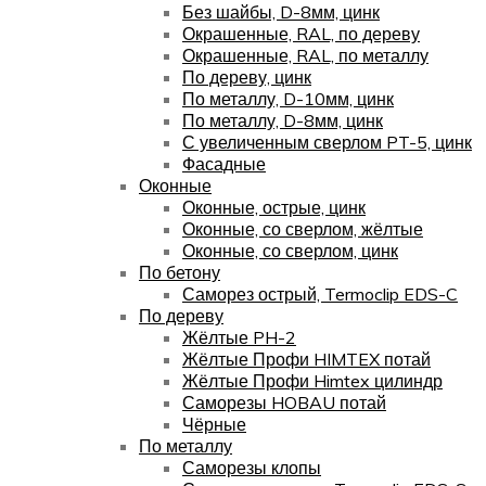
Без шайбы, D-8мм, цинк
Окрашенные, RAL, по дереву
Окрашенные, RAL, по металлу
По дереву, цинк
По металлу, D-10мм, цинк
По металлу, D-8мм, цинк
С увеличенным сверлом PT-5, цинк
Фасадные
Оконные
Оконные, острые, цинк
Оконные, со сверлом, жёлтые
Оконные, со сверлом, цинк
По бетону
Саморез острый, Termoclip EDS-C
По дереву
Жёлтые PH-2
Жёлтые Профи HIMTEX потай
Жёлтые Профи Himtex цилиндр
Саморезы HOBAU потай
Чёрные
По металлу
Саморезы клопы