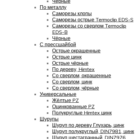
Чёрные
По металлу
Саморезы клопы
Саморезы острые Termoclip EDS-S
Саморезы со сверлом Termoclip
EDS-B
Чёрные
С прессшайбой
Острые окрашенные
Острые цинк
Острые чёрные
По дереву, Himtex
Со сверлом, окрашенные
Со сверлом, цинк
Со сверлом, чёрные
Универсальные
Жёлтые PZ
Оцинкованные PZ
Полукруглые Himtex цинк
Шурупы
Шуруп по дереву Глухарь, цинк
Шуруп полукруглый, DIN7981, цинк
Шуруп шестагранный, DIN7976,