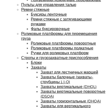
Пульты для управления талью
Ремни стяжные
Буксиры ленточные
Ремни стяжные с затягивающими
ручками
Фалы буксировочные
Роликовые платформы для перемещения
груза
Роликовые платформы поворотные
Роликовые платформы подкатные
Ручки для роликовых платформ
Стропы и грузозахватные приспособления
Блоки
Захваты
Захват для лестничных маршей
Захваты балочные (захваты-
струбцины LJ-Q)
Захваты вертикальные (DHQL)
Захваты вертикальные поворотные
(DSQA)
Захваты горизонтальные (DHQA)
Захваты для вертикального