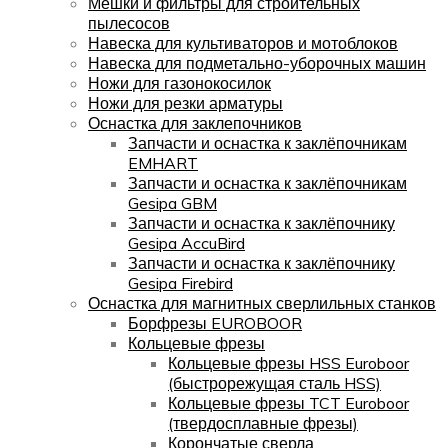
Мешки и фильтры для строительных
пылесосов
Навеска для культиваторов и мотоблоков
Навеска для подметально-уборочных машин
Ножи для газонокосилок
Ножи для резки арматуры
Оснастка для заклепочников
Запчасти и оснастка к заклёпочникам
EMHART
Запчасти и оснастка к заклёпочникам
Gesipa GBM
Запчасти и оснастка к заклёпочнику
Gesipa AccuBird
Запчасти и оснастка к заклёпочнику
Gesipa Firebird
Оснастка для магнитных сверлильных станков
Борфрезы EUROBOOR
Кольцевые фрезы
Кольцевые фрезы HSS Euroboor
(быстрорежущая сталь HSS)
Кольцевые фрезы TCT Euroboor
(твердосплавные фрезы)
Корончатые сверла