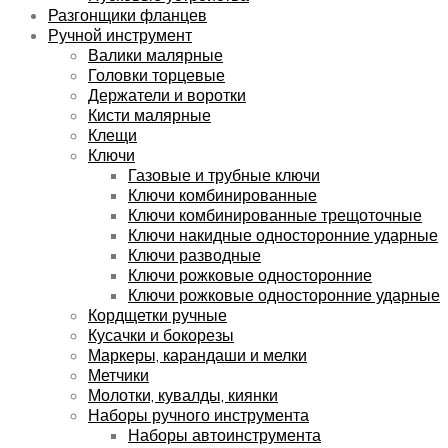
Разгонщики фланцев
Ручной инструмент
Валики малярные
Головки торцевые
Держатели и воротки
Кисти малярные
Клещи
Ключи
Газовые и трубные ключи
Ключи комбинированные
Ключи комбинированные трещоточные
Ключи накидные односторонние ударные
Ключи разводные
Ключи рожковые односторонние
Ключи рожковые односторонние ударные
Кордщетки ручные
Кусачки и бокорезы
Маркеры, карандаши и мелки
Метчики
Молотки, кувалды, киянки
Наборы ручного инструмента
Наборы автоинструмента