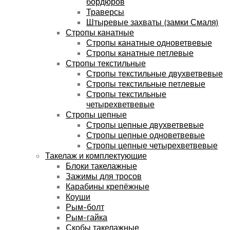
бордюров
Траверсы
Штыревые захваты (замки Смаля)
Стропы канатные
Стропы канатные одноветвевые
Стропы канатные петлевые
Стропы текстильные
Стропы текстильные двухветвевые
Стропы текстильные петлевые
Стропы текстильные
четырехветвевые
Стропы цепные
Стропы цепные двухветвевые
Стропы цепные одноветвевые
Стропы цепные четырехветвевые
Такелаж и комплектующие
Блоки такелажные
Зажимы для тросов
Карабины крепёжные
Коуши
Рым-болт
Рым-гайка
Скобы такелажные