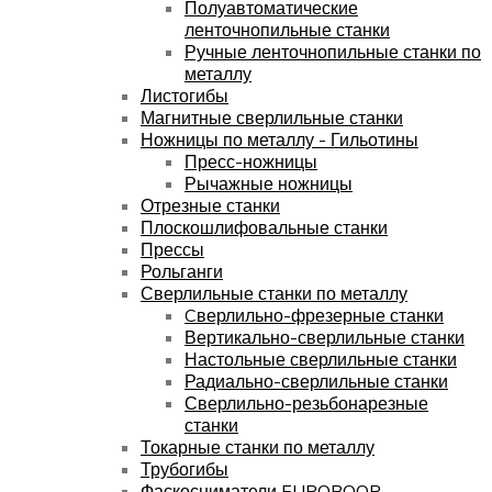
Полуавтоматические
ленточнопильные станки
Ручные ленточнопильные станки по
металлу
Листогибы
Магнитные сверлильные станки
Ножницы по металлу - Гильотины
Пресс-ножницы
Рычажные ножницы
Отрезные станки
Плоскошлифовальные станки
Прессы
Рольганги
Сверлильные станки по металлу
Cверлильно-фрезерные станки
Вертикально-сверлильные станки
Настольные сверлильные станки
Радиально-сверлильные станки
Сверлильно-резьбонарезные
станки
Токарные станки по металлу
Трубогибы
Фаскосниматели EUROBOOR