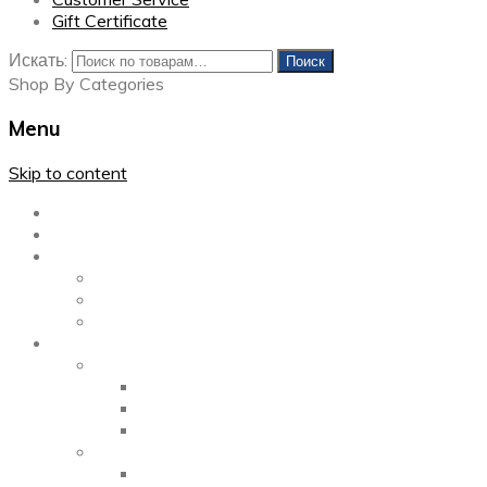
Gift Certificate
Искать:
Поиск
Shop By Categories
Menu
Skip to content
Главная
Каталог
Блог
Left Sidebar
Right Sidebar
Full Width
Media
Gallery
2 Columns
3 Columns
4 Columns
Portfolio
2 Columns