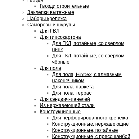
Гвозди строительные
Заклепки вытяжные
Наборы крепежа
Саморезы и шурупы
Для ГВЛ
Для гипсокартона
Для ГКЛ, потайные, со сверлом,
цинк
Для ГКЛ, потайные, со сверлом,
чёрные
Для пола
Для пола, Himtex, с алмазным
наконечником
Для пола, паркета
Для пола, террас
Для сэндвич-панелей
Из нержавеющей стали
Конструкционные
Для перфорированного крепежа
Конструкционные, нержавеющие
Конструкционные, потайные
Конструкционные, с прессшайбой