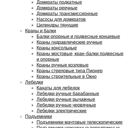
Домкраты подкатные
Домкраты реечные
Домкраты трансмиссионные
Насосы для домкратов
Цилиндры тянущие
Краны и балки
Балки опорные и подвесные концевые
Краны гидравлические ручные
Краны консольные
Краны мостовые, кран-балки подвесные
и опорные
Краны ручные козловые
Краны стреловые типа Пионер
Краны строительные в Окно
Лебедки
Канаты для лебедок
Лебедки ручные барабанные
Лебедки ручные рычажные
Лебедки ручные червячные
Лебедки электрические
Подъемники
Подъемники мачтовые телескопические
Подъемники ножничные передвижные