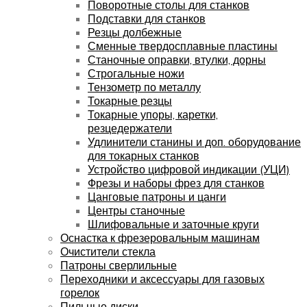
Поворотные столы для станков
Подставки для станков
Резцы долбежные
Сменные твердосплавные пластины
Станочные оправки, втулки, дорны
Строгальные ножи
Тензометр по металлу
Токарные резцы
Токарные упоры, каретки,
резцедержатели
Удлинители станины и доп. оборудование
для токарных станков
Устройство цифровой индикации (УЦИ)
Фрезы и наборы фрез для станков
Цанговые патроны и цанги
Центры станочные
Шлифовальные и заточные круги
Оснастка к фрезеровальным машинам
Очистители стекла
Патроны сверлильные
Переходники и аксессуары для газовых
горелок
Пильные диски