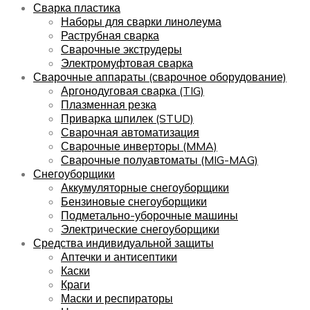
Сварка пластика
Наборы для сварки линолеума
Раструбная сварка
Сварочные экструдеры
Электромуфтовая сварка
Сварочные аппараты (сварочное оборудование)
Аргонодуговая сварка (TIG)
Плазменная резка
Приварка шпилек (STUD)
Сварочная автоматизация
Сварочные инверторы (MMA)
Сварочные полуавтоматы (MIG-MAG)
Снегоуборщики
Аккумуляторные снегоуборщики
Бензиновые снегоуборщики
Подметально-уборочные машины
Электрические снегоуборщики
Средства индивидуальной защиты
Аптечки и антисептики
Каски
Краги
Маски и респираторы