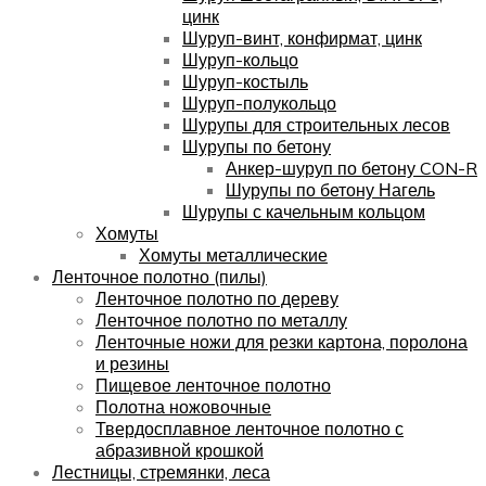
цинк
Шуруп-винт, конфирмат, цинк
Шуруп-кольцо
Шуруп-костыль
Шуруп-полукольцо
Шурупы для строительных лесов
Шурупы по бетону
Анкер-шуруп по бетону CON-R
Шурупы по бетону Нагель
Шурупы с качельным кольцом
Хомуты
Хомуты металлические
Ленточное полотно (пилы)
Ленточное полотно по дереву
Ленточное полотно по металлу
Ленточные ножи для резки картона, поролона
и резины
Пищевое ленточное полотно
Полотна ножовочные
Твердосплавное ленточное полотно с
абразивной крошкой
Лестницы, стремянки, леса