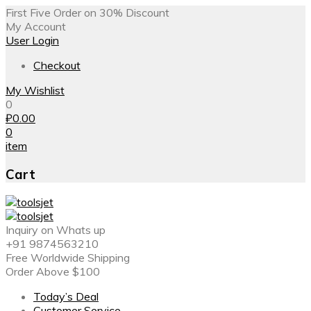
First Five Order on 30% Discount
My Account
User Login
Checkout
My Wishlist
0
₽
0.00
0
item
Cart
Inquiry on Whats up
+91 9874563210
Free Worldwide Shipping
Order Above $100
Today’s Deal
Customer Service