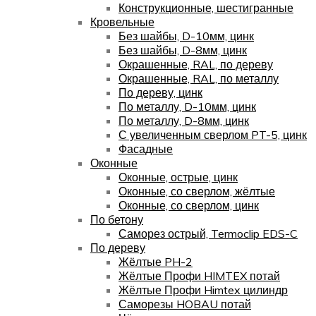
Конструкционные, шестигранные
Кровельные
Без шайбы, D-10мм, цинк
Без шайбы, D-8мм, цинк
Окрашенные, RAL, по дереву
Окрашенные, RAL, по металлу
По дереву, цинк
По металлу, D-10мм, цинк
По металлу, D-8мм, цинк
С увеличенным сверлом PT-5, цинк
Фасадные
Оконные
Оконные, острые, цинк
Оконные, со сверлом, жёлтые
Оконные, со сверлом, цинк
По бетону
Саморез острый, Termoclip EDS-C
По дереву
Жёлтые PH-2
Жёлтые Профи HIMTEX потай
Жёлтые Профи Himtex цилиндр
Саморезы HOBAU потай