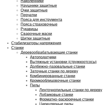
Наколенники
Наушники защитные
Очки защитные
Перчатки
Пояса для инструмента
Пояса страховочные
Рукавицы
Сварочные маски
Щитки защитные
Стабилизаторы напряжения
Станки
Деревообрабатывающие станки
Автоподатчики
Вытяжные установки (стружкоотсосы)
Долбежно-пазовальные станки
Заточные станки по дереву
Комбинированные станки
Кромкооблицовочные станки
Пилы
Ленточнопильные станки по дереву
Лобзиковые станки
Форматно-раскроечные станки
Циркулярные пилы