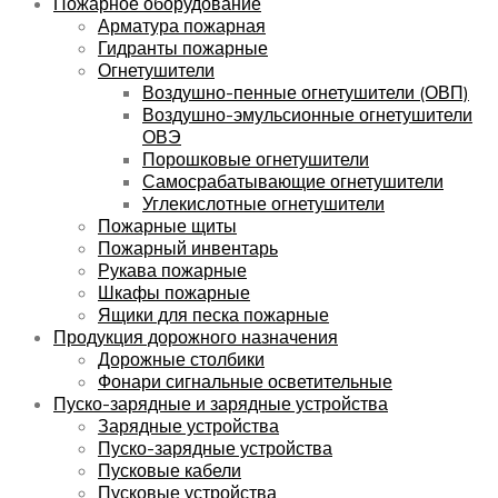
Пожарное оборудование
Арматура пожарная
Гидранты пожарные
Огнетушители
Воздушно-пенные огнетушители (ОВП)
Воздушно-эмульсионные огнетушители
ОВЭ
Порошковые огнетушители
Самосрабатывающие огнетушители
Углекислотные огнетушители
Пожарные щиты
Пожарный инвентарь
Рукава пожарные
Шкафы пожарные
Ящики для песка пожарные
Продукция дорожного назначения
Дорожные столбики
Фонари сигнальные осветительные
Пуско-зарядные и зарядные устройства
Зарядные устройства
Пуско-зарядные устройства
Пусковые кабели
Пусковые устройства