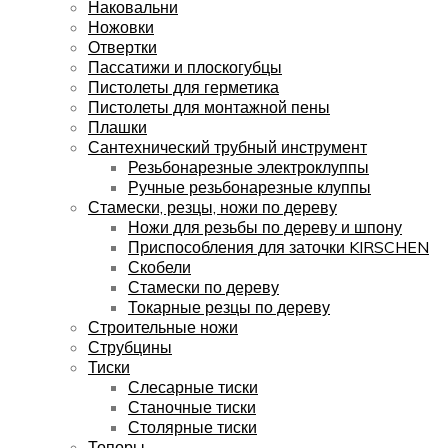
Наковальни
Ножовки
Отвертки
Пассатижи и плоскогубцы
Пистолеты для герметика
Пистолеты для монтажной пены
Плашки
Сантехнический трубный инструмент
Резьбонарезные электроклуппы
Ручные резьбонарезные клуппы
Стамески, резцы, ножи по дереву
Ножи для резьбы по дереву и шпону
Приспособления для заточки KIRSCHEN
Скобели
Стамески по дереву
Токарные резцы по дереву
Строительные ножи
Струбцины
Тиски
Слесарные тиски
Станочные тиски
Столярные тиски
Топоры