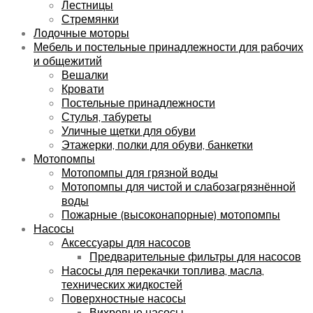
Лестницы
Стремянки
Лодочные моторы
Мебель и постельные принадлежности для рабочих
и общежитий
Вешалки
Кровати
Постельные принадлежности
Стулья, табуреты
Уличные щетки для обуви
Этажерки, полки для обуви, банкетки
Мотопомпы
Мотопомпы для грязной воды
Мотопомпы для чистой и слабозагрязнённой
воды
Пожарные (высоконапорные) мотопомпы
Насосы
Аксессуары для насосов
Предварительные фильтры для насосов
Насосы для перекачки топлива, масла,
технических жидкостей
Поверхностные насосы
Вихревые насосы