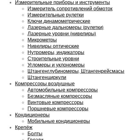
Измерительные приборы и инструменты
Измеритель сопротивлений обмоток
Измерительные рулетки
Ключи динамометрические
Лазерные дальномеры (рулетки)
Лазерные уровни (нивелиры)
Микрометры
Нивелиры оптические
Нутромеры, индикаторы
Строительные уровни
Угломеры и уклономеры
Штангенглубиномеры, Штангенрейсмасы
Штангенциркули
Компрессоры воздушные
Автомобильные компрессоры
Безмасляные компрессоры
Винтовые компрессоры
Поршневые компрессоры
Кондиционеры
Мобильные кондиционеры
Крепёж
Болты
Гвозди