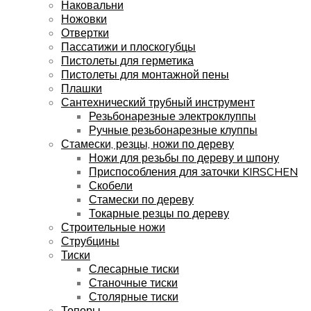
Наковальни
Ножовки
Отвертки
Пассатижи и плоскогубцы
Пистолеты для герметика
Пистолеты для монтажной пены
Плашки
Сантехнический трубный инструмент
Резьбонарезные электроклуппы
Ручные резьбонарезные клуппы
Стамески, резцы, ножи по дереву
Ножи для резьбы по дереву и шпону
Приспособления для заточки KIRSCHEN
Скобели
Стамески по дереву
Токарные резцы по дереву
Строительные ножи
Струбцины
Тиски
Слесарные тиски
Станочные тиски
Столярные тиски
Топоры