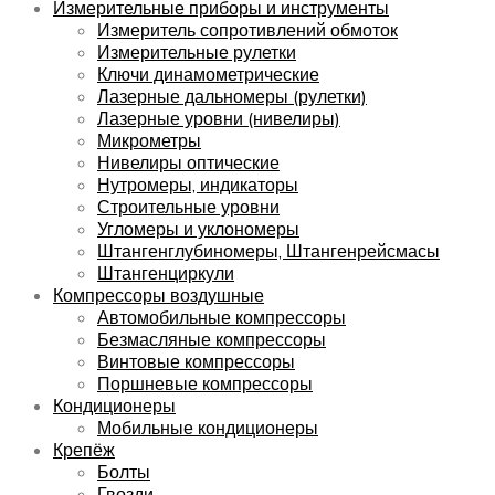
Измерительные приборы и инструменты
Измеритель сопротивлений обмоток
Измерительные рулетки
Ключи динамометрические
Лазерные дальномеры (рулетки)
Лазерные уровни (нивелиры)
Микрометры
Нивелиры оптические
Нутромеры, индикаторы
Строительные уровни
Угломеры и уклономеры
Штангенглубиномеры, Штангенрейсмасы
Штангенциркули
Компрессоры воздушные
Автомобильные компрессоры
Безмасляные компрессоры
Винтовые компрессоры
Поршневые компрессоры
Кондиционеры
Мобильные кондиционеры
Крепёж
Болты
Гвозди