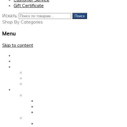
Gift Certificate
Искать:
Поиск
Shop By Categories
Menu
Skip to content
Главная
Каталог
Блог
Left Sidebar
Right Sidebar
Full Width
Media
Gallery
2 Columns
3 Columns
4 Columns
Portfolio
2 Columns