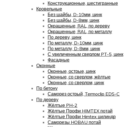
Конструкционные, шестигранные
Кровельные
Без шайбы, D-10мм, цинк
Без шайбы, D-8мм, цинк
Окрашенные, RAL, по дереву
Окрашенные, RAL, по металлу
По дереву, цинк
По металлу, D-10мм, цинк
По металлу, D-8мм, цинк
С увеличенным сверлом PT-5, цинк
Фасадные
Оконные
Оконные, острые, цинк
Оконные, со сверлом, жёлтые
Оконные, со сверлом, цинк
По бетону
Саморез острый, Termoclip EDS-C
По дереву
Жёлтые PH-2
Жёлтые Профи HIMTEX потай
Жёлтые Профи Himtex цилиндр
Саморезы HOBAU потай