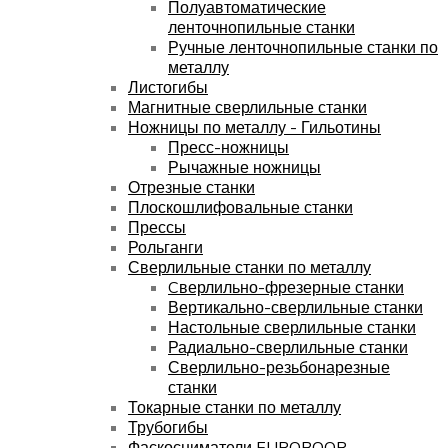
Полуавтоматические
ленточнопильные станки
Ручные ленточнопильные станки по
металлу
Листогибы
Магнитные сверлильные станки
Ножницы по металлу - Гильотины
Пресс-ножницы
Рычажные ножницы
Отрезные станки
Плоскошлифовальные станки
Прессы
Рольганги
Сверлильные станки по металлу
Cверлильно-фрезерные станки
Вертикально-сверлильные станки
Настольные сверлильные станки
Радиально-сверлильные станки
Сверлильно-резьбонарезные
станки
Токарные станки по металлу
Трубогибы
Фаскосниматели EUROBOOR