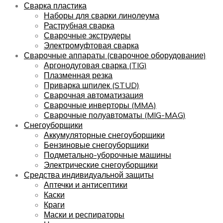
Сварка пластика
Наборы для сварки линолеума
Раструбная сварка
Сварочные экструдеры
Электромуфтовая сварка
Сварочные аппараты (сварочное оборудование)
Аргонодуговая сварка (TIG)
Плазменная резка
Приварка шпилек (STUD)
Сварочная автоматизация
Сварочные инверторы (MMA)
Сварочные полуавтоматы (MIG-MAG)
Снегоуборщики
Аккумуляторные снегоуборщики
Бензиновые снегоуборщики
Подметально-уборочные машины
Электрические снегоуборщики
Средства индивидуальной защиты
Аптечки и антисептики
Каски
Краги
Маски и респираторы