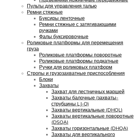
Пульты для управления талью
Ремни стяжные
Буксиры ленточные
Ремни стяжные с затягивающими
ручками
Фалы буксировочные
Роликовые платформы для перемещения
груза
Роликовые платформы поворотные
Роликовые платформы подкатные
Ручки для роликовых платформ
Стропы и грузозахватные приспособления
Блоки
Захваты
Захват для лестничных маршей
Захваты балочные (захваты-
струбцины LJ-Q)
Захваты вертикальные (DHQL)
Захваты вертикальные поворотные
(DSQA)
Захваты горизонтальные (DHQA)
Захваты для вертикального