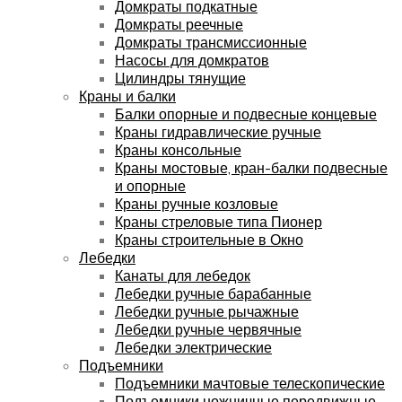
Домкраты подкатные
Домкраты реечные
Домкраты трансмиссионные
Насосы для домкратов
Цилиндры тянущие
Краны и балки
Балки опорные и подвесные концевые
Краны гидравлические ручные
Краны консольные
Краны мостовые, кран-балки подвесные
и опорные
Краны ручные козловые
Краны стреловые типа Пионер
Краны строительные в Окно
Лебедки
Канаты для лебедок
Лебедки ручные барабанные
Лебедки ручные рычажные
Лебедки ручные червячные
Лебедки электрические
Подъемники
Подъемники мачтовые телескопические
Подъемники ножничные передвижные