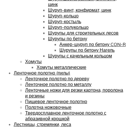
цинк
Шуруп-винт, конфирмат, цинк
Шуруп-кольцо
Шуруп-костыль
Шуруп-полукольцо
Шурупы для строительных лесов
Шурупы по бетону
Анкер-шуруп по бетону CON-R
Шурупы по бетону Нагель
Шурупы с качельным кольцом
Хомуты
Хомуты металлические
Ленточное полотно (пилы)
Ленточное полотно по дереву
Ленточное полотно по металлу
Ленточные ножи для резки картона, поролона
и резины
Пищевое ленточное полотно
Полотна ножовочные
Твердосплавное ленточное полотно с
абразивной крошкой
Лестницы, стремянки, леса