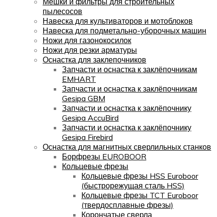
Мешки и фильтры для строительных
пылесосов
Навеска для культиваторов и мотоблоков
Навеска для подметально-уборочных машин
Ножи для газонокосилок
Ножи для резки арматуры
Оснастка для заклепочников
Запчасти и оснастка к заклёпочникам
EMHART
Запчасти и оснастка к заклёпочникам
Gesipa GBM
Запчасти и оснастка к заклёпочнику
Gesipa AccuBird
Запчасти и оснастка к заклёпочнику
Gesipa Firebird
Оснастка для магнитных сверлильных станков
Борфрезы EUROBOOR
Кольцевые фрезы
Кольцевые фрезы HSS Euroboor
(быстрорежущая сталь HSS)
Кольцевые фрезы TCT Euroboor
(твердосплавные фрезы)
Корончатые сверла