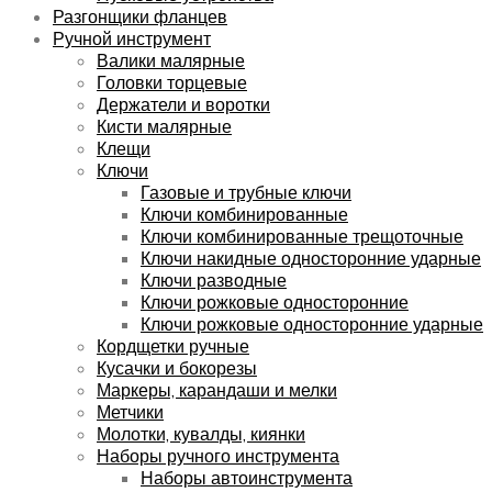
Разгонщики фланцев
Ручной инструмент
Валики малярные
Головки торцевые
Держатели и воротки
Кисти малярные
Клещи
Ключи
Газовые и трубные ключи
Ключи комбинированные
Ключи комбинированные трещоточные
Ключи накидные односторонние ударные
Ключи разводные
Ключи рожковые односторонние
Ключи рожковые односторонние ударные
Кордщетки ручные
Кусачки и бокорезы
Маркеры, карандаши и мелки
Метчики
Молотки, кувалды, киянки
Наборы ручного инструмента
Наборы автоинструмента