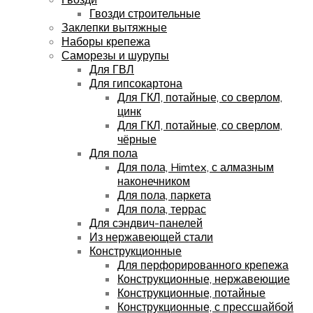
Гвозди строительные
Заклепки вытяжные
Наборы крепежа
Саморезы и шурупы
Для ГВЛ
Для гипсокартона
Для ГКЛ, потайные, со сверлом,
цинк
Для ГКЛ, потайные, со сверлом,
чёрные
Для пола
Для пола, Himtex, с алмазным
наконечником
Для пола, паркета
Для пола, террас
Для сэндвич-панелей
Из нержавеющей стали
Конструкционные
Для перфорированного крепежа
Конструкционные, нержавеющие
Конструкционные, потайные
Конструкционные, с прессшайбой