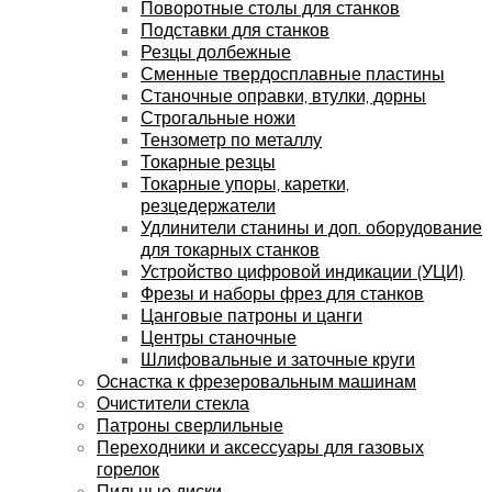
Поворотные столы для станков
Подставки для станков
Резцы долбежные
Сменные твердосплавные пластины
Станочные оправки, втулки, дорны
Строгальные ножи
Тензометр по металлу
Токарные резцы
Токарные упоры, каретки,
резцедержатели
Удлинители станины и доп. оборудование
для токарных станков
Устройство цифровой индикации (УЦИ)
Фрезы и наборы фрез для станков
Цанговые патроны и цанги
Центры станочные
Шлифовальные и заточные круги
Оснастка к фрезеровальным машинам
Очистители стекла
Патроны сверлильные
Переходники и аксессуары для газовых
горелок
Пильные диски