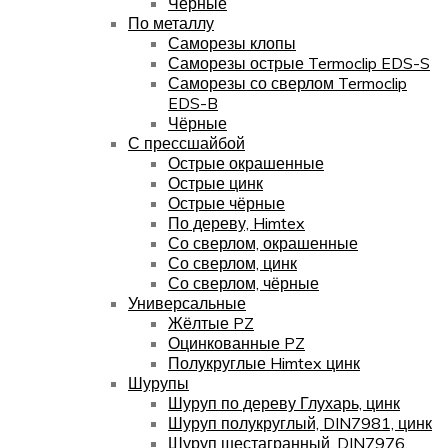
Чёрные
По металлу
Саморезы клопы
Саморезы острые Termoclip EDS-S
Саморезы со сверлом Termoclip
EDS-B
Чёрные
С прессшайбой
Острые окрашенные
Острые цинк
Острые чёрные
По дереву, Himtex
Со сверлом, окрашенные
Со сверлом, цинк
Со сверлом, чёрные
Универсальные
Жёлтые PZ
Оцинкованные PZ
Полукруглые Himtex цинк
Шурупы
Шуруп по дереву Глухарь, цинк
Шуруп полукруглый, DIN7981, цинк
Шуруп шестагранный, DIN7976,