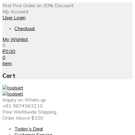
First Five Order on 30% Discount
My Account
User Login
Checkout
My Wishlist
0
₽
0.00
0
item
Cart
Inquiry on Whats up
+91 9874563210
Free Worldwide Shipping
Order Above $100
Today’s Deal
Customer Service