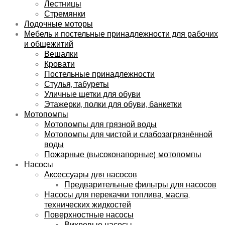
Лестницы
Стремянки
Лодочные моторы
Мебель и постельные принадлежности для рабочих
и общежитий
Вешалки
Кровати
Постельные принадлежности
Стулья, табуреты
Уличные щетки для обуви
Этажерки, полки для обуви, банкетки
Мотопомпы
Мотопомпы для грязной воды
Мотопомпы для чистой и слабозагрязнённой
воды
Пожарные (высоконапорные) мотопомпы
Насосы
Аксессуары для насосов
Предварительные фильтры для насосов
Насосы для перекачки топлива, масла,
технических жидкостей
Поверхностные насосы
Вихревые насосы