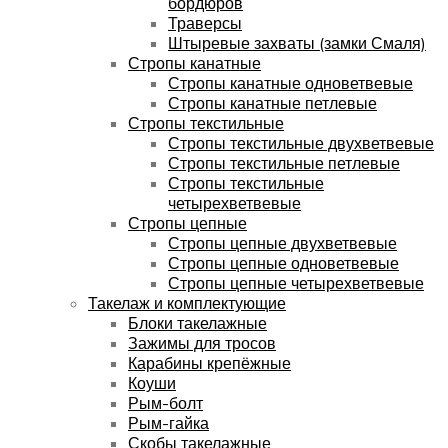
бордюров
Траверсы
Штыревые захваты (замки Смаля)
Стропы канатные
Стропы канатные одноветвевые
Стропы канатные петлевые
Стропы текстильные
Стропы текстильные двухветвевые
Стропы текстильные петлевые
Стропы текстильные
четырехветвевые
Стропы цепные
Стропы цепные двухветвевые
Стропы цепные одноветвевые
Стропы цепные четырехветвевые
Такелаж и комплектующие
Блоки такелажные
Зажимы для тросов
Карабины крепёжные
Коуши
Рым-болт
Рым-гайка
Скобы такелажные