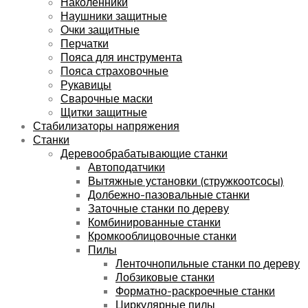
Наколенники
Наушники защитные
Очки защитные
Перчатки
Пояса для инструмента
Пояса страховочные
Рукавицы
Сварочные маски
Щитки защитные
Стабилизаторы напряжения
Станки
Деревообрабатывающие станки
Автоподатчики
Вытяжные установки (стружкоотсосы)
Долбежно-пазовальные станки
Заточные станки по дереву
Комбинированные станки
Кромкооблицовочные станки
Пилы
Ленточнопильные станки по дереву
Лобзиковые станки
Форматно-раскроечные станки
Циркулярные пилы