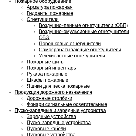
Пожарное оборудование
Арматура пожарная
Гидранты пожарные
Огнетушители
Воздушно-пенные огнетушители (ОВП)
Воздушно-эмульсионные огнетушители
ОВЭ
Порошковые огнетушители
Самосрабатывающие огнетушители
Углекислотные огнетушители
Пожарные щиты
Пожарный инвентарь
Рукава пожарные
Шкафы пожарные
Ящики для песка пожарные
Продукция дорожного назначения
Дорожные столбики
Фонари сигнальные осветительные
Пуско-зарядные и зарядные устройства
Зарядные устройства
Пуско-зарядные устройства
Пусковые кабели
Пусковые устройства