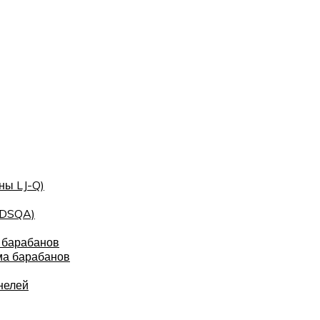
ны LJ-Q)
(DSQA)
 барабанов
ма барабанов
нелей