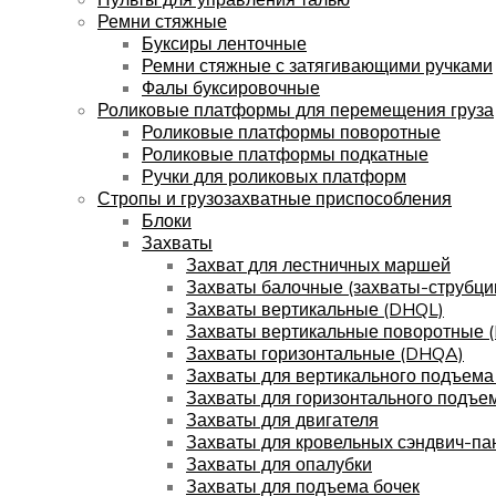
Ремни стяжные
Буксиры ленточные
Ремни стяжные с затягивающими ручками
Фалы буксировочные
Роликовые платформы для перемещения груза
Роликовые платформы поворотные
Роликовые платформы подкатные
Ручки для роликовых платформ
Стропы и грузозахватные приспособления
Блоки
Захваты
Захват для лестничных маршей
Захваты балочные (захваты-струбци
Захваты вертикальные (DHQL)
Захваты вертикальные поворотные 
Захваты горизонтальные (DHQA)
Захваты для вертикального подъема
Захваты для горизонтального подъе
Захваты для двигателя
Захваты для кровельных сэндвич-па
Захваты для опалубки
Захваты для подъема бочек