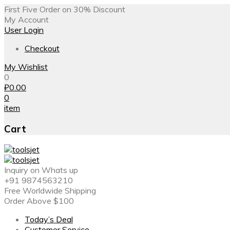
First Five Order on 30% Discount
My Account
User Login
Checkout
My Wishlist
0
₽
0.00
0
item
Cart
Inquiry on Whats up
+91 9874563210
Free Worldwide Shipping
Order Above $100
Today’s Deal
Customer Service