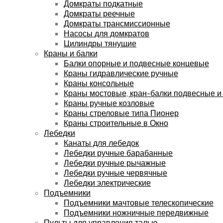
Домкраты подкатные
Домкраты реечные
Домкраты трансмиссионные
Насосы для домкратов
Цилиндры тянущие
Краны и балки
Балки опорные и подвесные концевые
Краны гидравлические ручные
Краны консольные
Краны мостовые, кран-балки подвесные и
Краны ручные козловые
Краны стреловые типа Пионер
Краны строительные в Окно
Лебедки
Канаты для лебедок
Лебедки ручные барабанные
Лебедки ручные рычажные
Лебедки ручные червячные
Лебедки электрические
Подъемники
Подъемники мачтовые телескопические
Подъемники ножничные передвижные
Пульты для управления талью