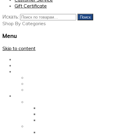
Gift Certificate
Искать:
Поиск
Shop By Categories
Menu
Skip to content
Главная
Каталог
Блог
Left Sidebar
Right Sidebar
Full Width
Media
Gallery
2 Columns
3 Columns
4 Columns
Portfolio
2 Columns