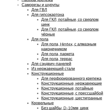
Саморезы и шурупы
Для ГВЛ
Для гипсокартона
Для ГКЛ, потайные, со сверлом,
цинк
Для ГКЛ, потайные, со сверлом,
чёрные
Для пола
Для пола, Himtex, с алмазным
наконечником
Для пола, паркета
Для пола, террас
Для сэндвич-панелей
Из нержавеющей стали
Конструкционные
Для перфорированного крепежа
Конструкционные, нержавеющие
Конструкционные, потайные
Конструкционные, с прессшайбой
Конструкционные, шестигранные
Кровельные
Без шайбы, D-10мм, цинк