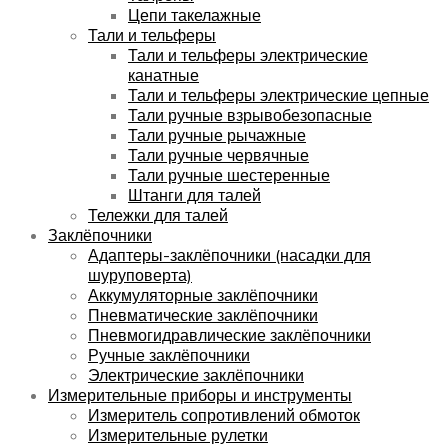
Цепи такелажные
Тали и тельферы
Тали и тельферы электрические
канатные
Тали и тельферы электрические цепные
Тали ручные взрывобезопасные
Тали ручные рычажные
Тали ручные червячные
Тали ручные шестеренные
Штанги для талей
Тележки для талей
Заклёпочники
Адаптеры-заклёпочники (насадки для
шуруповерта)
Аккумуляторные заклёпочники
Пневматические заклёпочники
Пневмогидравлические заклёпочники
Ручные заклёпочники
Электрические заклёпочники
Измерительные приборы и инструменты
Измеритель сопротивлений обмоток
Измерительные рулетки