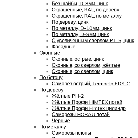
Без шайбы, D-8мм, цинк
Окрашенные, RAL, по дереву
Окрашенные, RAL, по металлу
По дереву, цинк
По металлу, D-10мм, цинк
По металлу, D-8мм, цинк
С увеличенным сверлом PT-5, цинк
Фасадные
Оконные
Оконные, острые, цинк
Оконные, со сверлом, жёлтые
Оконные, со сверлом, цинк
По бетону
Саморез острый, Termoclip EDS-C
По дереву
Жёлтые PH-2
Жёлтые Профи HIMTEX потай
Жёлтые Профи Himtex цилиндр
Саморезы HOBAU потай
Чёрные
По металлу
Саморезы клопы