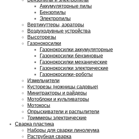
Аккумуляторные пилы
Бензопилы
Электропилы
Вертикуттеры, аэраторы
Воздуходувные устройства
Высоторезы
Газонокосилки
Газонокосилки аккумуляторные
Газонокосилки бензиновые
Газонокосилки механические
Газонокосилки электрические
Газонокосилки-роботы
Измельчители
Кусторезы (ножницы садовые)
Минитракторы и райдеры
Мотоблоки и культиваторы
Мотокосы
Опрыскиватели и распылители
Триммеры электрические
Сварка пластика
Наборы для сварки линолеума
Раструбная сварка