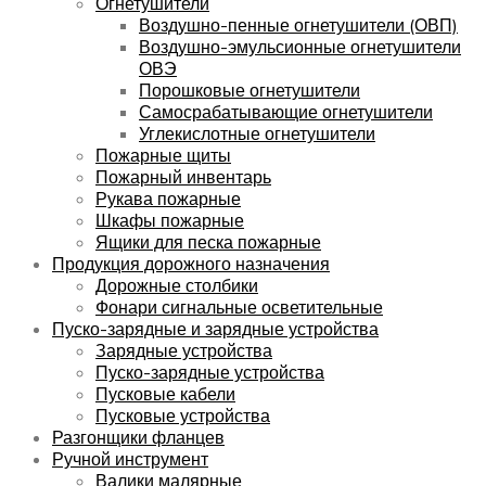
Огнетушители
Воздушно-пенные огнетушители (ОВП)
Воздушно-эмульсионные огнетушители
ОВЭ
Порошковые огнетушители
Самосрабатывающие огнетушители
Углекислотные огнетушители
Пожарные щиты
Пожарный инвентарь
Рукава пожарные
Шкафы пожарные
Ящики для песка пожарные
Продукция дорожного назначения
Дорожные столбики
Фонари сигнальные осветительные
Пуско-зарядные и зарядные устройства
Зарядные устройства
Пуско-зарядные устройства
Пусковые кабели
Пусковые устройства
Разгонщики фланцев
Ручной инструмент
Валики малярные