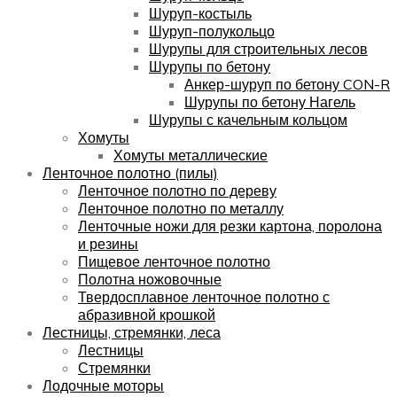
Шуруп-костыль
Шуруп-полукольцо
Шурупы для строительных лесов
Шурупы по бетону
Анкер-шуруп по бетону CON-R
Шурупы по бетону Нагель
Шурупы с качельным кольцом
Хомуты
Хомуты металлические
Ленточное полотно (пилы)
Ленточное полотно по дереву
Ленточное полотно по металлу
Ленточные ножи для резки картона, поролона
и резины
Пищевое ленточное полотно
Полотна ножовочные
Твердосплавное ленточное полотно с
абразивной крошкой
Лестницы, стремянки, леса
Лестницы
Стремянки
Лодочные моторы