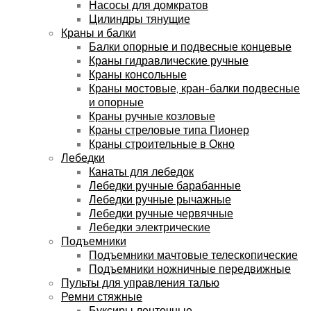
Насосы для домкратов
Цилиндры тянущие
Краны и балки
Балки опорные и подвесные концевые
Краны гидравлические ручные
Краны консольные
Краны мостовые, кран-балки подвесные
и опорные
Краны ручные козловые
Краны стреловые типа Пионер
Краны строительные в Окно
Лебедки
Канаты для лебедок
Лебедки ручные барабанные
Лебедки ручные рычажные
Лебедки ручные червячные
Лебедки электрические
Подъемники
Подъемники мачтовые телескопические
Подъемники ножничные передвижные
Пульты для управления талью
Ремни стяжные
Буксиры ленточные