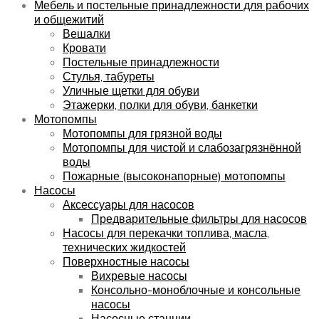
Мебель и постельные принадлежности для рабочих
и общежитий
Вешалки
Кровати
Постельные принадлежности
Стулья, табуреты
Уличные щетки для обуви
Этажерки, полки для обуви, банкетки
Мотопомпы
Мотопомпы для грязной воды
Мотопомпы для чистой и слабозагрязнённой
воды
Пожарные (высоконапорные) мотопомпы
Насосы
Аксессуары для насосов
Предварительные фильтры для насосов
Насосы для перекачки топлива, масла,
технических жидкостей
Поверхностные насосы
Вихревые насосы
Консольно-моноблочные и консольные
насосы
Насосные станции