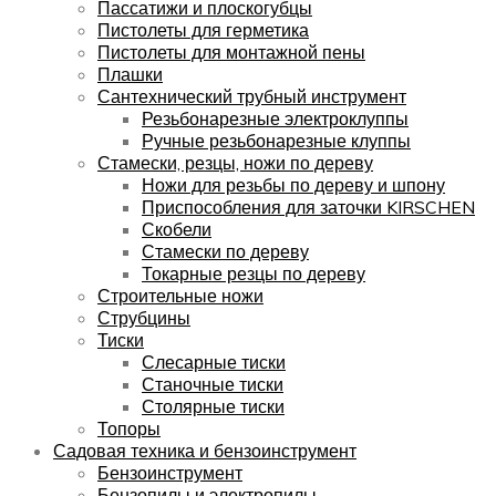
Пассатижи и плоскогубцы
Пистолеты для герметика
Пистолеты для монтажной пены
Плашки
Сантехнический трубный инструмент
Резьбонарезные электроклуппы
Ручные резьбонарезные клуппы
Стамески, резцы, ножи по дереву
Ножи для резьбы по дереву и шпону
Приспособления для заточки KIRSCHEN
Скобели
Стамески по дереву
Токарные резцы по дереву
Строительные ножи
Струбцины
Тиски
Слесарные тиски
Станочные тиски
Столярные тиски
Топоры
Садовая техника и бензоинструмент
Бензоинструмент
Бензопилы и электропилы