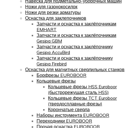
Навеска для подметально-уборочных машин
Ножи для газонокосилок
Ножи для резки арматуры
Оснастка для заклепочников
Запчасти и оснастка к заклёпочникам
EMHART
Запчасти и оснастка к заклёпочникам
Gesipa GBM
Запчасти и оснастка к заклёпочнику
Gesipa AccuBird
Запчасти и оснастка к заклёпочнику
Gesipa Firebird
Оснастка для магнитных сверлильных станков
Борфрезы EUROBOOR
Кольцевые фрезы
Кольцевые фрезы HSS Euroboor
(быстрорежущая сталь HSS)
Кольцевые фрезы TCT Euroboor
(твердосплавные фрезы)
Корончатые сверла
Наборы инструмента EUROBOOR
Переходники EUROBOOR
Прочая оснастка EUROBOOR