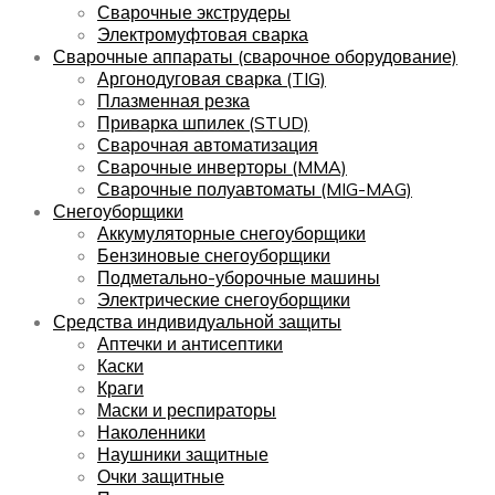
Сварочные экструдеры
Электромуфтовая сварка
Сварочные аппараты (сварочное оборудование)
Аргонодуговая сварка (TIG)
Плазменная резка
Приварка шпилек (STUD)
Сварочная автоматизация
Сварочные инверторы (MMA)
Сварочные полуавтоматы (MIG-MAG)
Снегоуборщики
Аккумуляторные снегоуборщики
Бензиновые снегоуборщики
Подметально-уборочные машины
Электрические снегоуборщики
Средства индивидуальной защиты
Аптечки и антисептики
Каски
Краги
Маски и респираторы
Наколенники
Наушники защитные
Очки защитные