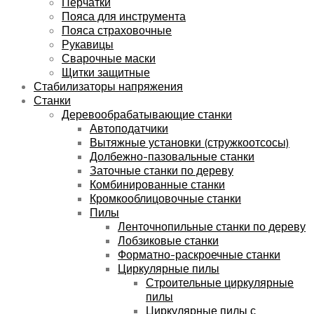
Перчатки
Пояса для инструмента
Пояса страховочные
Рукавицы
Сварочные маски
Щитки защитные
Стабилизаторы напряжения
Станки
Деревообрабатывающие станки
Автоподатчики
Вытяжные установки (стружкоотсосы)
Долбежно-пазовальные станки
Заточные станки по дереву
Комбинированные станки
Кромкооблицовочные станки
Пилы
Ленточнопильные станки по дереву
Лобзиковые станки
Форматно-раскроечные станки
Циркулярные пилы
Строительные циркулярные
пилы
Циркулярные пилы с