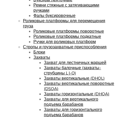
Ремни стяжные с затягивающими
ручками
Фалы буксировочные
Роликовые платформы для перемещения
груза
Роликовые платформы поворотные
Роликовые платформы подкатные
Ручки для роликовых платформ
Стропы и грузозахватные приспособления
Блоки
Захваты
Захват для лестничных маршей
Захваты балочные (захваты-
струбцины LJ-Q)
Захваты вертикальные (DHQL)
Захваты вертикальные поворотные
(DSQA)
Захваты горизонтальные (DHQA)
Захваты для вертикального
подъема барабанов
Захваты для горизонтального
подъема барабанов