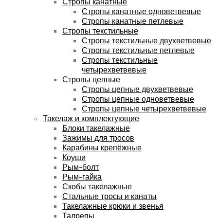
Стропы канатные
Стропы канатные одноветвевые
Стропы канатные петлевые
Стропы текстильные
Стропы текстильные двухветвевые
Стропы текстильные петлевые
Стропы текстильные
четырехветвевые
Стропы цепные
Стропы цепные двухветвевые
Стропы цепные одноветвевые
Стропы цепные четырехветвевые
Такелаж и комплектующие
Блоки такелажные
Зажимы для тросов
Карабины крепёжные
Коуши
Рым-болт
Рым-гайка
Скобы такелажные
Стальные тросы и канаты
Такелажные крюки и звенья
Талрепы