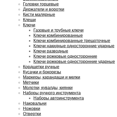
Головки торцевые
Держатели и воротки
Кисти малярные
Клещи
Ключи
Газовые и трубные ключи
Ключи комбинированные
Ключи комбинированные трещоточные
Ключи накидные односторонние ударные
Ключи разводные
Ключи рожковые односторонние
Ключи рожковые односторонние ударные
Кордщетки ручные
Кусачки и бокорезы
Маркеры, карандаши и мелки
Метчики
Молотки, кувалды, киянки
Наборы ручного инструмента
Наборы автоинструмента
Наковальни
Ножовки
Отвертки