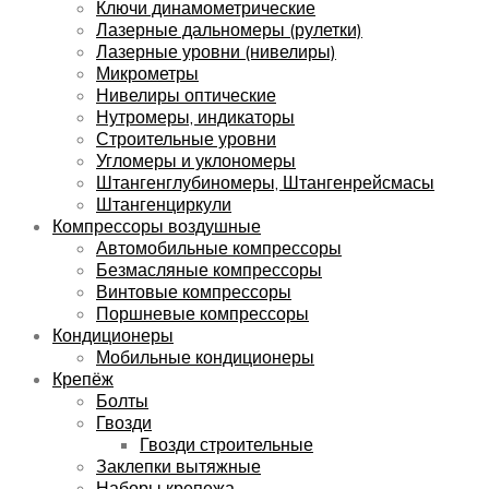
Ключи динамометрические
Лазерные дальномеры (рулетки)
Лазерные уровни (нивелиры)
Микрометры
Нивелиры оптические
Нутромеры, индикаторы
Строительные уровни
Угломеры и уклономеры
Штангенглубиномеры, Штангенрейсмасы
Штангенциркули
Компрессоры воздушные
Автомобильные компрессоры
Безмасляные компрессоры
Винтовые компрессоры
Поршневые компрессоры
Кондиционеры
Мобильные кондиционеры
Крепёж
Болты
Гвозди
Гвозди строительные
Заклепки вытяжные
Наборы крепежа