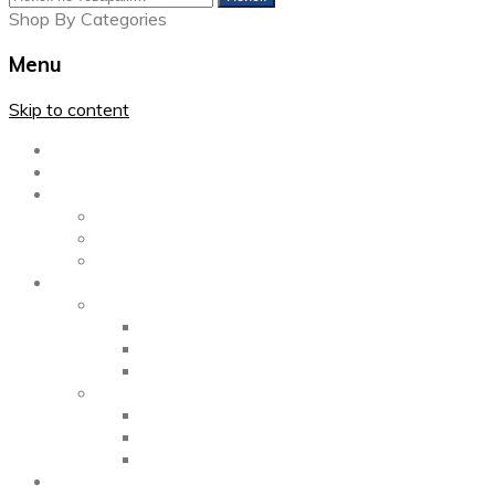
Shop By Categories
Menu
Skip to content
Главная
Каталог
Блог
Left Sidebar
Right Sidebar
Full Width
Media
Gallery
2 Columns
3 Columns
4 Columns
Portfolio
2 Columns
3 Columns
4 Columns
ShortCode