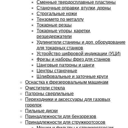
Сменные твердосплавные пластины
Станочные оправки, втулки, дорны
Строгальные ножи
Тензометр по металлу
Токарные резцы
Токарные упоры, каретки,
резцедержатели
Удлинители станины и доп. оборудование
для токарных станков
Устройство цифровой индикации (УЦИ)
Фрезы и наборы фрез для станков
Цанговые патроны и цанги
Центры станочные
Шлифовальные и заточные круги
Оснастка к фрезеровальным машинам
Очистители стекла
Патроны сверлильные
Переходники и аксессуары для газовых
горелок
Пильные диски
Принадлежности для бензорезов
Принадлежности для стружкоотсосов
Мешки и фильтры к стружкоотсосам