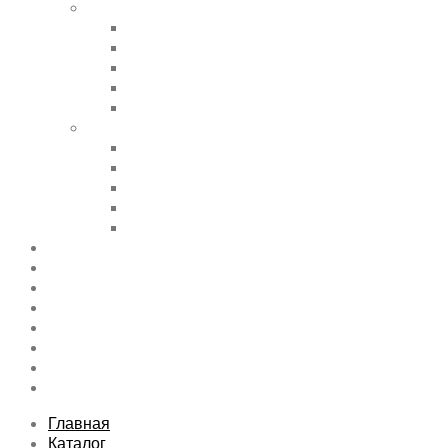
Shortcode Pages
Accordions & Toggles
Buttons
Divider
Progress Bar & Pie Chart
Lists
Shortcode Pages
Services
Tabs
Map & Contact
Message Boxes
Pricing table
Features
Top rated product
Product Category
FAQs Page
Typography
Sitemap
Contact Us
About Us
Главная
Каталог