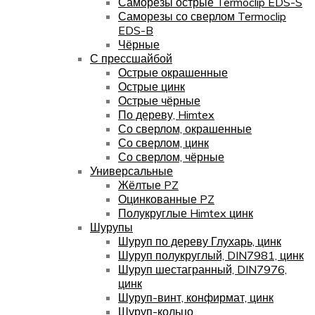
Саморезы острые Termoclip EDS-S
Саморезы со сверлом Termoclip
EDS-B
Чёрные
С прессшайбой
Острые окрашенные
Острые цинк
Острые чёрные
По дереву, Himtex
Со сверлом, окрашенные
Со сверлом, цинк
Со сверлом, чёрные
Универсальные
Жёлтые PZ
Оцинкованные PZ
Полукруглые Himtex цинк
Шурупы
Шуруп по дереву Глухарь, цинк
Шуруп полукруглый, DIN7981, цинк
Шуруп шестагранный, DIN7976,
цинк
Шуруп-винт, конфирмат, цинк
Шуруп-кольцо