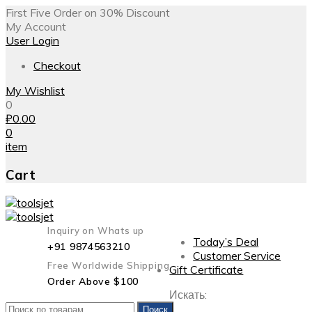
First Five Order on 30% Discount
My Account
User Login
Checkout
My Wishlist
0
₽
0.00
0
item
Cart
Inquiry on Whats up
Today’s Deal
+91 9874563210
Customer Service
Free Worldwide Shipping
Gift Certificate
Order Above $100
Искать:
Поиск