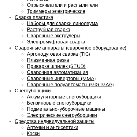
Опрыскиватели и распылители
Триммеры электрические
Сварка пластика
Наборы для сварки линолеума
Раструбная сварка
Сварочные экструдеры
Электромуфтовая сварка
Сварочные аппараты (сварочное оборудование)
Аргонодуговая сварка (TIG)
Плазменная резка
Приварка шпилек (STUD)
Сварочная автоматизация
Сварочные инверторы (MMA)
Сварочные полуавтоматы (MIG-MAG)
Снегоуборщики
Аккумуляторные снегоуборщики
Бензиновые снегоуборщики
Подметально-уборочные машины
Электрические снегоуборщики
Средства индивидуальной защиты
Аптечки и антисептики
Каски