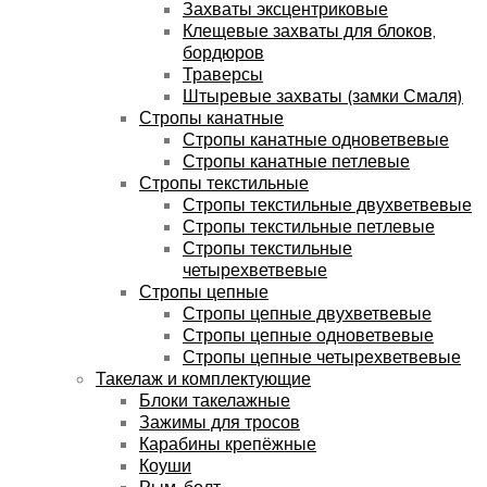
Захваты эксцентриковые
Клещевые захваты для блоков,
бордюров
Траверсы
Штыревые захваты (замки Смаля)
Стропы канатные
Стропы канатные одноветвевые
Стропы канатные петлевые
Стропы текстильные
Стропы текстильные двухветвевые
Стропы текстильные петлевые
Стропы текстильные
четырехветвевые
Стропы цепные
Стропы цепные двухветвевые
Стропы цепные одноветвевые
Стропы цепные четырехветвевые
Такелаж и комплектующие
Блоки такелажные
Зажимы для тросов
Карабины крепёжные
Коуши
Рым-болт