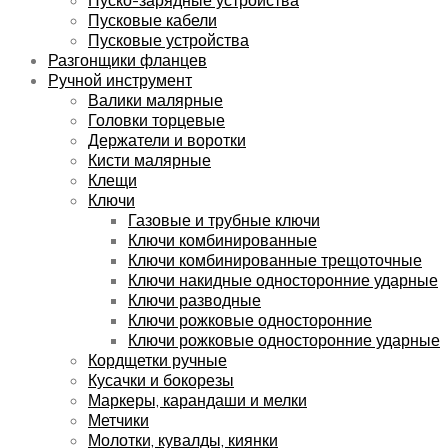
Пусковые кабели
Пусковые устройства
Разгонщики фланцев
Ручной инструмент
Валики малярные
Головки торцевые
Держатели и воротки
Кисти малярные
Клещи
Ключи
Газовые и трубные ключи
Ключи комбинированные
Ключи комбинированные трещоточные
Ключи накидные односторонние ударные
Ключи разводные
Ключи рожковые односторонние
Ключи рожковые односторонние ударные
Кордщетки ручные
Кусачки и бокорезы
Маркеры, карандаши и мелки
Метчики
Молотки, кувалды, киянки