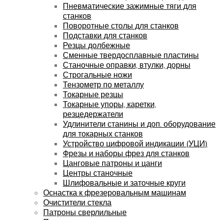
Пневматические зажимные тяги для
станков
Поворотные столы для станков
Подставки для станков
Резцы долбежные
Сменные твердосплавные пластины
Станочные оправки, втулки, дорны
Строгальные ножи
Тензометр по металлу
Токарные резцы
Токарные упоры, каретки,
резцедержатели
Удлинители станины и доп. оборудование
для токарных станков
Устройство цифровой индикации (УЦИ)
Фрезы и наборы фрез для станков
Цанговые патроны и цанги
Центры станочные
Шлифовальные и заточные круги
Оснастка к фрезеровальным машинам
Очистители стекла
Патроны сверлильные