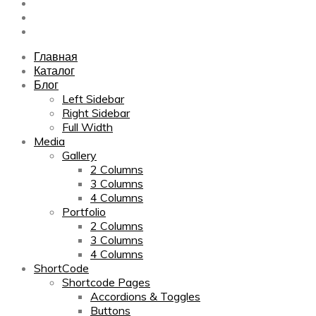
Sitemap
Contact Us
About Us
Главная
Каталог
Блог
Left Sidebar
Right Sidebar
Full Width
Media
Gallery
2 Columns
3 Columns
4 Columns
Portfolio
2 Columns
3 Columns
4 Columns
ShortCode
Shortcode Pages
Accordions & Toggles
Buttons