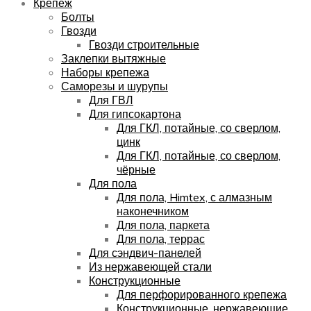
Крепёж
Болты
Гвозди
Гвозди строительные
Заклепки вытяжные
Наборы крепежа
Саморезы и шурупы
Для ГВЛ
Для гипсокартона
Для ГКЛ, потайные, со сверлом,
цинк
Для ГКЛ, потайные, со сверлом,
чёрные
Для пола
Для пола, Himtex, с алмазным
наконечником
Для пола, паркета
Для пола, террас
Для сэндвич-панелей
Из нержавеющей стали
Конструкционные
Для перфорированного крепежа
Конструкционные, нержавеющие