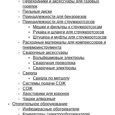
Переходники и аксессуары для газовых
горелок
Пильные диски
Принадлежности для бензорезов
Принадлежности для стружкоотсосов
Мешки и фильтры к стружкоотсосам
Рукава и шланги для стружкоотсосов
Штуцера и муфты для стружкоотсосов
Расходные материалы для компрессоров и
пневмоинструмента
Сварочные аксессуары
Вольфрамовые электроды
Сварочная проволока
Сварочные электроды
Сверла
Сверла по металлу
Системы подачи СОЖ
СОЖ
Хвостовики для коронок
Чашки алмазные
Отопительное оборудование
Инфракрасные обогреватели
Конвекторы (электрообогреватели)