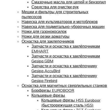
Смазочные масла для цепей и бензопил
Средства для очистки рук
Мешки и фильтры для строительных
пылесосов
Навеска для культиваторов и мотоблоков
Навеска для подметально-уборочных машин
Ножи для газонокосилок
Ножи для резки арматуры
Оснастка для заклепочников
Запчасти и оснастка к заклёпочникам
EMHART
Запчасти и оснастка к заклёпочникам
Gesipa GBM
Запчасти и оснастка к заклёпочнику
Gesipa AccuBird
Запчасти и оснастка к заклёпочнику
Gesipa Firebird
Оснастка для магнитных сверлильных станков
Борфрезы EUROBOOR
Кольцевые фрезы
Кольцевые фрезы HSS Euroboor
(быстрорежущая сталь HSS)
Кольцевые фрезы TCT Euroboor