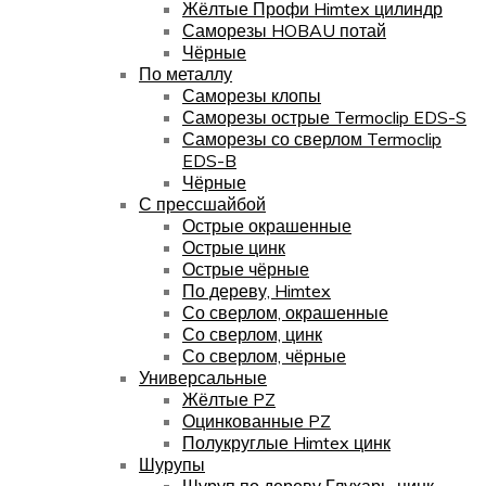
Жёлтые Профи Himtex цилиндр
Саморезы HOBAU потай
Чёрные
По металлу
Саморезы клопы
Саморезы острые Termoclip EDS-S
Саморезы со сверлом Termoclip
EDS-B
Чёрные
С прессшайбой
Острые окрашенные
Острые цинк
Острые чёрные
По дереву, Himtex
Со сверлом, окрашенные
Со сверлом, цинк
Со сверлом, чёрные
Универсальные
Жёлтые PZ
Оцинкованные PZ
Полукруглые Himtex цинк
Шурупы
Шуруп по дереву Глухарь, цинк