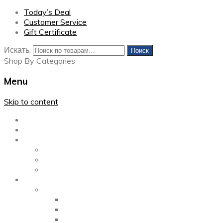
Today’s Deal
Customer Service
Gift Certificate
Искать:
Поиск
Shop By Categories
Menu
Skip to content
Главная
Каталог
Блог
Left Sidebar
Right Sidebar
Full Width
Media
Gallery
2 Columns
3 Columns
4 Columns