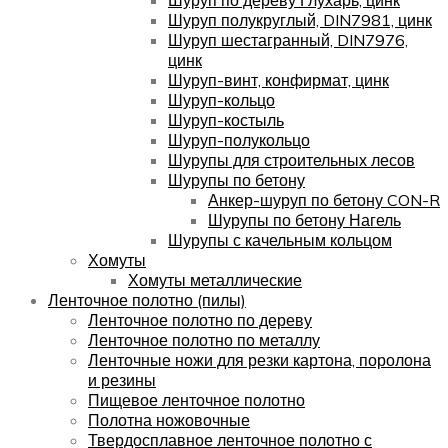
Шуруп полукруглый, DIN7981, цинк
Шуруп шестагранный, DIN7976,
цинк
Шуруп-винт, конфирмат, цинк
Шуруп-кольцо
Шуруп-костыль
Шуруп-полукольцо
Шурупы для строительных лесов
Шурупы по бетону
Анкер-шуруп по бетону CON-R
Шурупы по бетону Нагель
Шурупы с качельным кольцом
Хомуты
Хомуты металлические
Ленточное полотно (пилы)
Ленточное полотно по дереву
Ленточное полотно по металлу
Ленточные ножи для резки картона, поролона
и резины
Пищевое ленточное полотно
Полотна ножовочные
Твердосплавное ленточное полотно с