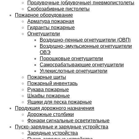
Продувочные (обдувочные) пневмопистолеты
Скобозабивные пистолеты
Пожарное оборудование
Арматура пожарная
Гидранты пожарные
Огнетушители
Воздушно-пенные огнетушители (ОВП)
Воздушно-эмульсионные огнетушители
ОВЭ
Порошковые огнетушители
Самосрабатывающие огнетушители
Углекислотные огнетушители
Пожарные щиты
Пожарный инвентарь
Рукава пожарные
Шкафы пожарные
Ящики для песка пожарные
Продукция дорожного назначения
Дорожные столбики
Фонари сигнальные осветительные
Пуско-зарядные и зарядные устройства
Зарядные устройства
Пуско-зарядные устройства