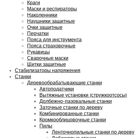
Краги
Маски и респираторы
Наколенники
Наушники защитные
Очки защитные
Перчатки
Пояса для инструмента
Пояса страховочные
Рукавицы
Сварочные маски
Щитки защитные
Стабилизаторы напряжения
Станки
Деревообрабатывающие станки
Автоподатчики
Вытяжные установки (стружкоотсосы)
Долбежно-пазовальные станки
Заточные станки по дереву
Комбинированные станки
Кромкооблицовочные станки
Пилы
Ленточнопильные станки по дереву
Лобзиковые станки