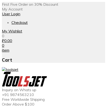
First Five Order on 30% Discount
My Account
User Login
Checkout
My Wishlist
0
₽
0.00
0
item
Cart
Inquiry on Whats up
+91 9874563210
Free Worldwide Shipping
Order Above $100