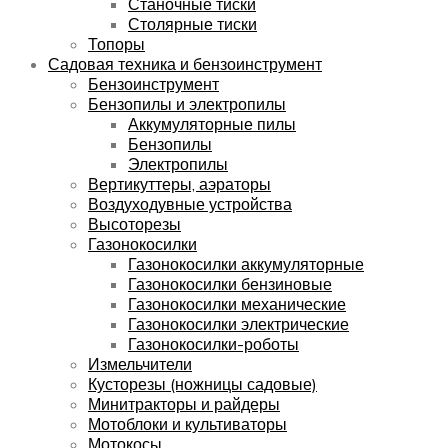
Станочные тиски
Столярные тиски
Топоры
Садовая техника и бензоинструмент
Бензоинструмент
Бензопилы и электропилы
Аккумуляторные пилы
Бензопилы
Электропилы
Вертикуттеры, аэраторы
Воздуходувные устройства
Высоторезы
Газонокосилки
Газонокосилки аккумуляторные
Газонокосилки бензиновые
Газонокосилки механические
Газонокосилки электрические
Газонокосилки-роботы
Измельчители
Кусторезы (ножницы садовые)
Минитракторы и райдеры
Мотоблоки и культиваторы
Мотокосы