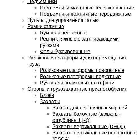
Подъемники
Подъемники мачтовые телескопические
Подъемники ножничные передвижные
Пульты для управления талью
Ремни стяжные
Буксиры ленточные
Ремни стяжные с затягивающими
ручками
Фалы буксировочные
Роликовые платформы для перемещения
груза
Роликовые платформы поворотные
Роликовые платформы подкатные
Ручки для роликовых платформ
Стропы и грузозахватные приспособления
Блоки
Захваты
Захват для лестничных маршей
Захваты балочные (захваты-
струбцины LJ-Q)
Захваты вертикальные (DHQL)
Захваты вертикальные поворотные
(DSQA)