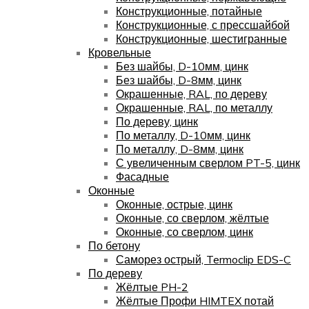
Конструкционные, потайные
Конструкционные, с прессшайбой
Конструкционные, шестигранные
Кровельные
Без шайбы, D-10мм, цинк
Без шайбы, D-8мм, цинк
Окрашенные, RAL, по дереву
Окрашенные, RAL, по металлу
По дереву, цинк
По металлу, D-10мм, цинк
По металлу, D-8мм, цинк
С увеличенным сверлом PT-5, цинк
Фасадные
Оконные
Оконные, острые, цинк
Оконные, со сверлом, жёлтые
Оконные, со сверлом, цинк
По бетону
Саморез острый, Termoclip EDS-C
По дереву
Жёлтые PH-2
Жёлтые Профи HIMTEX потай