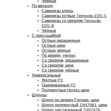
Чёрные
По металлу
Саморезы клопы
Саморезы острые Termoclip EDS-S
Саморезы со сверлом Termoclip
EDS-B
Чёрные
С прессшайбой
Острые окрашенные
Острые цинк
Острые чёрные
По дереву, Himtex
Со сверлом, окрашенные
Со сверлом, цинк
Со сверлом, чёрные
Универсальные
Жёлтые PZ
Оцинкованные PZ
Полукруглые Himtex цинк
Шурупы
Шуруп по дереву Глухарь, цинк
Шуруп полукруглый, DIN7981, цинк
Шуруп шестагранный, DIN7976,