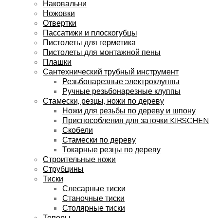
Наковальни
Ножовки
Отвертки
Пассатижи и плоскогубцы
Пистолеты для герметика
Пистолеты для монтажной пены
Плашки
Сантехнический трубный инструмент
Резьбонарезные электроклуппы
Ручные резьбонарезные клуппы
Стамески, резцы, ножи по дереву
Ножи для резьбы по дереву и шпону
Приспособления для заточки KIRSCHEN
Скобели
Стамески по дереву
Токарные резцы по дереву
Строительные ножи
Струбцины
Тиски
Слесарные тиски
Станочные тиски
Столярные тиски
Топоры