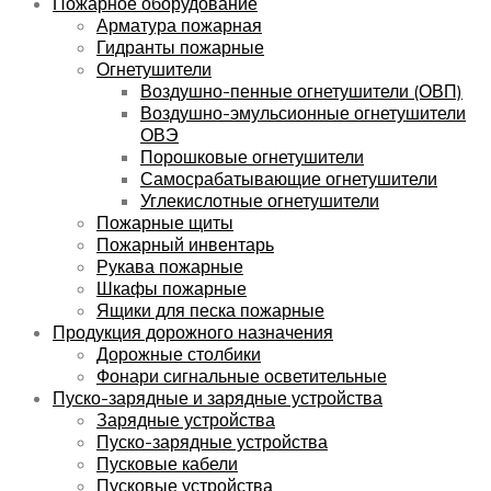
Пожарное оборудование
Арматура пожарная
Гидранты пожарные
Огнетушители
Воздушно-пенные огнетушители (ОВП)
Воздушно-эмульсионные огнетушители
ОВЭ
Порошковые огнетушители
Самосрабатывающие огнетушители
Углекислотные огнетушители
Пожарные щиты
Пожарный инвентарь
Рукава пожарные
Шкафы пожарные
Ящики для песка пожарные
Продукция дорожного назначения
Дорожные столбики
Фонари сигнальные осветительные
Пуско-зарядные и зарядные устройства
Зарядные устройства
Пуско-зарядные устройства
Пусковые кабели
Пусковые устройства