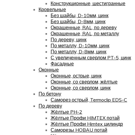
Конструкционные, шестигранные
Кровельные
Без шайбы, D-10мм, цинк
Без шайбы, D-8мм, цинк
Окрашенные, RAL, по дереву
Окрашенные, RAL, по металлу
По дереву, цинк
По металлу, D-10мм, цинк
По металлу, D-8мм, цинк
С увеличенным сверлом PT-5, цинк
Фасадные
Оконные
Оконные, острые, цинк
Оконные, со сверлом, жёлтые
Оконные, со сверлом, цинк
По бетону
Саморез острый, Termoclip EDS-C
По дереву
Жёлтые PH-2
Жёлтые Профи HIMTEX потай
Жёлтые Профи Himtex цилиндр
Саморезы HOBAU потай