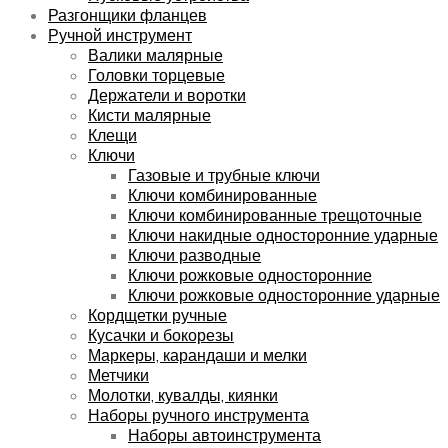
Разгонщики фланцев
Ручной инструмент
Валики малярные
Головки торцевые
Держатели и воротки
Кисти малярные
Клещи
Ключи
Газовые и трубные ключи
Ключи комбинированные
Ключи комбинированные трещоточные
Ключи накидные односторонние ударные
Ключи разводные
Ключи рожковые односторонние
Ключи рожковые односторонние ударные
Кордщетки ручные
Кусачки и бокорезы
Маркеры, карандаши и мелки
Метчики
Молотки, кувалды, киянки
Наборы ручного инструмента
Наборы автоинструмента