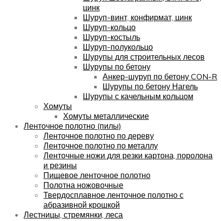
цинк
Шуруп-винт, конфирмат, цинк
Шуруп-кольцо
Шуруп-костыль
Шуруп-полукольцо
Шурупы для строительных лесов
Шурупы по бетону
Анкер-шуруп по бетону CON-R
Шурупы по бетону Нагель
Шурупы с качельным кольцом
Хомуты
Хомуты металлические
Ленточное полотно (пилы)
Ленточное полотно по дереву
Ленточное полотно по металлу
Ленточные ножи для резки картона, поролона
и резины
Пищевое ленточное полотно
Полотна ножовочные
Твердосплавное ленточное полотно с
абразивной крошкой
Лестницы, стремянки, леса