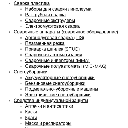
Сварка пластика
Наборы для сварки линолеума
Раструбная сварка
Сварочные экструдеры
Электромуфтовая сварка
Сварочные аппараты (сварочное оборудование)
Аргонодуговая сварка (TIG)
Плазменная резка
Приварка шпилек (STUD)
Сварочная автоматизация
Сварочные инверторы (MMA)
Сварочные полуавтоматы (MIG-MAG)
Снегоуборщики
Аккумуляторные снегоуборщики
Бензиновые снегоуборщики
Подметально-уборочные машины
Электрические снегоуборщики
Средства индивидуальной защиты
Аптечки и антисептики
Каски
Краги
Маски и респираторы