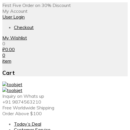
First Five Order on 30% Discount
My Account
User Login
Checkout
My Wishlist
0
₽
0.00
0
item
Cart
Inquiry on Whats up
+91 9874563210
Free Worldwide Shipping
Order Above $100
Today’s Deal
Customer Service