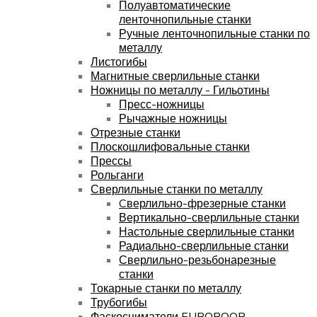
Полуавтоматические
ленточнопильные станки
Ручные ленточнопильные станки по
металлу
Листогибы
Магнитные сверлильные станки
Ножницы по металлу - Гильотины
Пресс-ножницы
Рычажные ножницы
Отрезные станки
Плоскошлифовальные станки
Прессы
Рольганги
Сверлильные станки по металлу
Cверлильно-фрезерные станки
Вертикально-сверлильные станки
Настольные сверлильные станки
Радиально-сверлильные станки
Сверлильно-резьбонарезные
станки
Токарные станки по металлу
Трубогибы
Фаскосниматели EUROBOOR