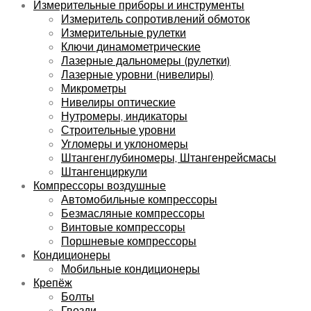
Измерительные приборы и инструменты
Измеритель сопротивлений обмоток
Измерительные рулетки
Ключи динамометрические
Лазерные дальномеры (рулетки)
Лазерные уровни (нивелиры)
Микрометры
Нивелиры оптические
Нутромеры, индикаторы
Строительные уровни
Угломеры и уклономеры
Штангенглубиномеры, Штангенрейсмасы
Штангенциркули
Компрессоры воздушные
Автомобильные компрессоры
Безмасляные компрессоры
Винтовые компрессоры
Поршневые компрессоры
Кондиционеры
Мобильные кондиционеры
Крепёж
Болты
Гвозди