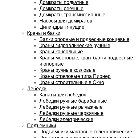
Домкраты подкатные
Домкраты реечные
Домкраты трансмиссионные
Насосы для домкратов
Цилиндры тянущие
Краны и балки
Балки опорные и подвесные концевые
Краны гидравлические ручные
Краны консольные
Краны мостовые, кран-балки подвесные
и опорные
Краны ручные козловые
Краны стреловые типа Пионер
Краны строительные в Окно
Лебедки
Канаты для лебедок
Лебедки ручные барабанные
Лебедки ручные рычажные
Лебедки ручные червячные
Лебедки электрические
Подъемники
Подъемники мачтовые телескопические
Подъемники ножничные передвижные