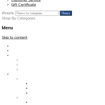
Gift Certificate
Искать:
Поиск
Shop By Categories
Menu
Skip to content
Главная
Каталог
Блог
Left Sidebar
Right Sidebar
Full Width
Media
Gallery
2 Columns
3 Columns
4 Columns
Portfolio
2 Columns