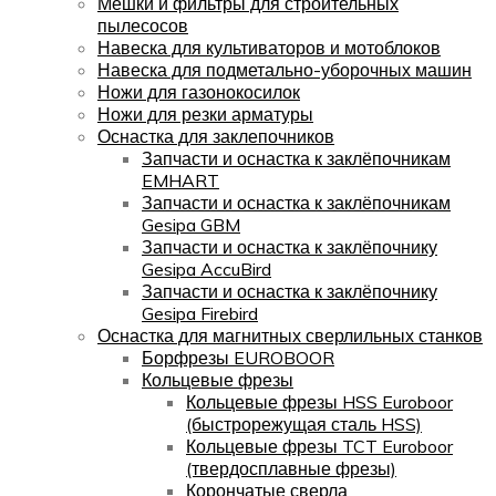
Мешки и фильтры для строительных
пылесосов
Навеска для культиваторов и мотоблоков
Навеска для подметально-уборочных машин
Ножи для газонокосилок
Ножи для резки арматуры
Оснастка для заклепочников
Запчасти и оснастка к заклёпочникам
EMHART
Запчасти и оснастка к заклёпочникам
Gesipa GBM
Запчасти и оснастка к заклёпочнику
Gesipa AccuBird
Запчасти и оснастка к заклёпочнику
Gesipa Firebird
Оснастка для магнитных сверлильных станков
Борфрезы EUROBOOR
Кольцевые фрезы
Кольцевые фрезы HSS Euroboor
(быстрорежущая сталь HSS)
Кольцевые фрезы TCT Euroboor
(твердосплавные фрезы)
Корончатые сверла