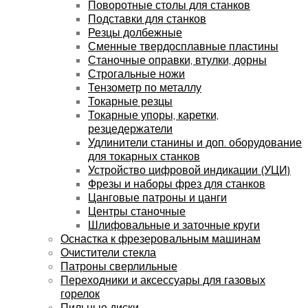
Поворотные столы для станков
Подставки для станков
Резцы долбежные
Сменные твердосплавные пластины
Станочные оправки, втулки, дорны
Строгальные ножи
Тензометр по металлу
Токарные резцы
Токарные упоры, каретки,
резцедержатели
Удлинители станины и доп. оборудование
для токарных станков
Устройство цифровой индикации (УЦИ)
Фрезы и наборы фрез для станков
Цанговые патроны и цанги
Центры станочные
Шлифовальные и заточные круги
Оснастка к фрезеровальным машинам
Очистители стекла
Патроны сверлильные
Переходники и аксессуары для газовых
горелок
Пильные диски