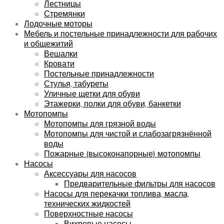
Лестницы
Стремянки
Лодочные моторы
Мебель и постельные принадлежности для рабочих
и общежитий
Вешалки
Кровати
Постельные принадлежности
Стулья, табуреты
Уличные щетки для обуви
Этажерки, полки для обуви, банкетки
Мотопомпы
Мотопомпы для грязной воды
Мотопомпы для чистой и слабозагрязнённой
воды
Пожарные (высоконапорные) мотопомпы
Насосы
Аксессуары для насосов
Предварительные фильтры для насосов
Насосы для перекачки топлива, масла,
технических жидкостей
Поверхностные насосы
Вихревые насосы