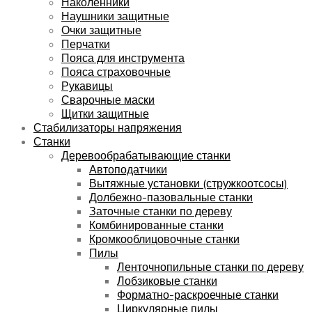
Наколенники
Наушники защитные
Очки защитные
Перчатки
Пояса для инструмента
Пояса страховочные
Рукавицы
Сварочные маски
Щитки защитные
Стабилизаторы напряжения
Станки
Деревообрабатывающие станки
Автоподатчики
Вытяжные установки (стружкоотсосы)
Долбежно-пазовальные станки
Заточные станки по дереву
Комбинированные станки
Кромкооблицовочные станки
Пилы
Ленточнопильные станки по дереву
Лобзиковые станки
Форматно-раскроечные станки
Циркулярные пилы