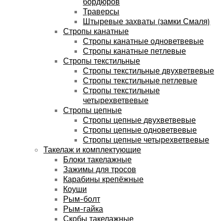
бордюров
Траверсы
Штыревые захваты (замки Смаля)
Стропы канатные
Стропы канатные одноветвевые
Стропы канатные петлевые
Стропы текстильные
Стропы текстильные двухветвевые
Стропы текстильные петлевые
Стропы текстильные
четырехветвевые
Стропы цепные
Стропы цепные двухветвевые
Стропы цепные одноветвевые
Стропы цепные четырехветвевые
Такелаж и комплектующие
Блоки такелажные
Зажимы для тросов
Карабины крепёжные
Коуши
Рым-болт
Рым-гайка
Скобы такелажные