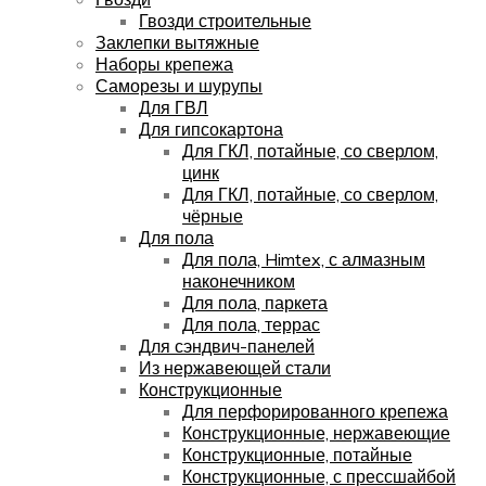
Гвозди строительные
Заклепки вытяжные
Наборы крепежа
Саморезы и шурупы
Для ГВЛ
Для гипсокартона
Для ГКЛ, потайные, со сверлом,
цинк
Для ГКЛ, потайные, со сверлом,
чёрные
Для пола
Для пола, Himtex, с алмазным
наконечником
Для пола, паркета
Для пола, террас
Для сэндвич-панелей
Из нержавеющей стали
Конструкционные
Для перфорированного крепежа
Конструкционные, нержавеющие
Конструкционные, потайные
Конструкционные, с прессшайбой