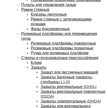
Пульты для управления талью
Ремни стяжные
Буксиры ленточные
Ремни стяжные с затягивающими
ручками
Фалы буксировочные
Роликовые платформы для перемещения
груза
Роликовые платформы поворотные
Роликовые платформы подкатные
Ручки для роликовых платформ
Стропы и грузозахватные приспособления
Блоки
Захваты
Захват для лестничных маршей
Захваты балочные (захваты-
струбцины LJ-Q)
Захваты вертикальные (DHQL)
Захваты вертикальные поворотные
(DSQA)
Захваты горизонтальные (DHQA)
Захваты для вертикального