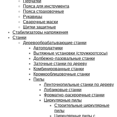
Перчатки
Пояса для инструмента
Пояса страховочные
Рукавицы
Сварочные маски
Щитки защитные
Стабилизаторы напряжения
Станки
Деревообрабатывающие станки
Автоподатчики
Вытяжные установки (стружкоотсосы)
Долбежно-пазовальные станки
Заточные станки по дереву
Комбинированные станки
Кромкооблицовочные станки
Пилы
Ленточнопильные станки по дереву
Лобзиковые станки
Форматно-раскроечные станки
Циркулярные пилы
Строительные циркулярные
пилы
Циркулярные пилы с