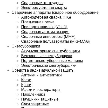
Сварочные экструдеры
Электромуфтовая сварка
Сварочные аппараты (сварочное оборудование)
Аргонодуговая сварка (TIG)
Плазменная резка
Приварка шпилек (STUD)
Сварочная автоматизация
Сварочные инверторы (MMA)
Сварочные полуавтоматы (MIG-MAG)
Снегоуборщики
Аккумуляторные снегоуборщики
Бензиновые снегоуборщики
Подметально-уборочные машины
Электрические снегоуборщики
Средства индивидуальной защиты
Аптечки и антисептики
Каски
Краги
Маски и респираторы
Наколенники
Наушники защитные
Очки защитные