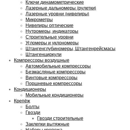
Ключи динамометрические
Лазерные дальномеры (рулетки)
Лазерные уровни (нивелиры)
Микрометры
Нивелиры оптические
Нутромеры, индикаторы
Строительные уровни
Угломеры и уклономеры
Штангенглубиномеры, Штангенрейсмасы
Штангенциркули
Компрессоры воздушные
Автомобильные компрессоры
Безмасляные компрессоры
Винтовые компрессоры
Поршневые компрессоры
Кондиционеры
Мобильные кондиционеры
Крепёж
Болты
Гвозди
Гвозди строительные
Заклепки вытяжные
Наборы крепежа