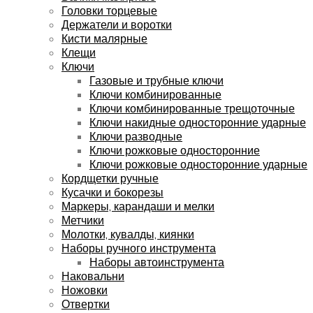
Головки торцевые
Держатели и воротки
Кисти малярные
Клещи
Ключи
Газовые и трубные ключи
Ключи комбинированные
Ключи комбинированные трещоточные
Ключи накидные односторонние ударные
Ключи разводные
Ключи рожковые односторонние
Ключи рожковые односторонние ударные
Кордщетки ручные
Кусачки и бокорезы
Маркеры, карандаши и мелки
Метчики
Молотки, кувалды, киянки
Наборы ручного инструмента
Наборы автоинструмента
Наковальни
Ножовки
Отвертки