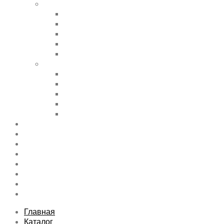
Shortcode Pages
Accordions & Toggles
Buttons
Divider
Progress Bar & Pie Chart
Lists
Shortcode Pages
Services
Tabs
Map & Contact
Message Boxes
Pricing table
Features
Top rated product
Product Category
FAQs Page
Typography
Sitemap
Contact Us
About Us
Главная
Каталог