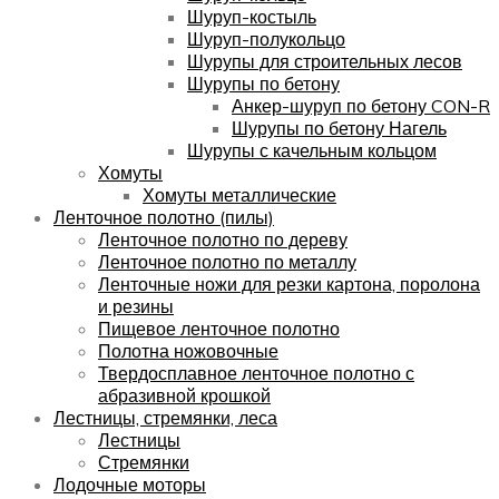
Шуруп-костыль
Шуруп-полукольцо
Шурупы для строительных лесов
Шурупы по бетону
Анкер-шуруп по бетону CON-R
Шурупы по бетону Нагель
Шурупы с качельным кольцом
Хомуты
Хомуты металлические
Ленточное полотно (пилы)
Ленточное полотно по дереву
Ленточное полотно по металлу
Ленточные ножи для резки картона, поролона
и резины
Пищевое ленточное полотно
Полотна ножовочные
Твердосплавное ленточное полотно с
абразивной крошкой
Лестницы, стремянки, леса
Лестницы
Стремянки
Лодочные моторы