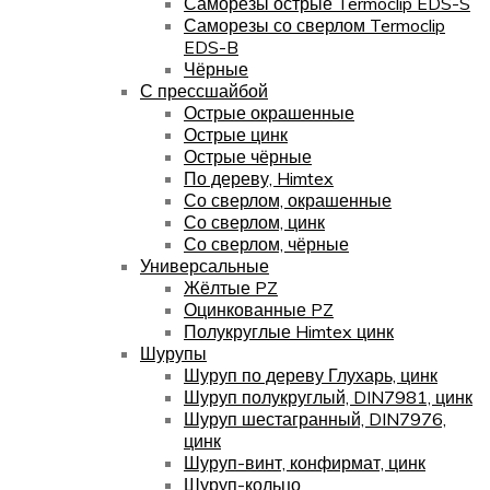
Саморезы острые Termoclip EDS-S
Саморезы со сверлом Termoclip
EDS-B
Чёрные
С прессшайбой
Острые окрашенные
Острые цинк
Острые чёрные
По дереву, Himtex
Со сверлом, окрашенные
Со сверлом, цинк
Со сверлом, чёрные
Универсальные
Жёлтые PZ
Оцинкованные PZ
Полукруглые Himtex цинк
Шурупы
Шуруп по дереву Глухарь, цинк
Шуруп полукруглый, DIN7981, цинк
Шуруп шестагранный, DIN7976,
цинк
Шуруп-винт, конфирмат, цинк
Шуруп-кольцо