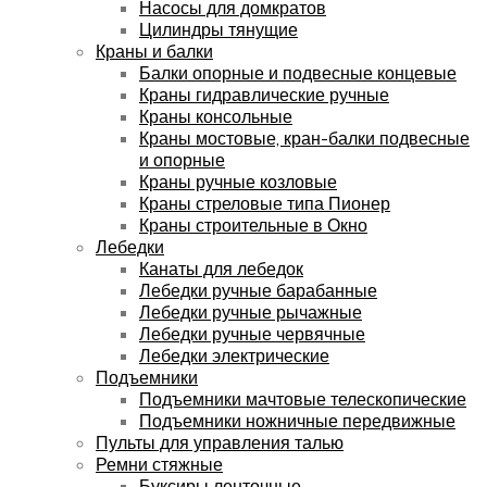
Насосы для домкратов
Цилиндры тянущие
Краны и балки
Балки опорные и подвесные концевые
Краны гидравлические ручные
Краны консольные
Краны мостовые, кран-балки подвесные
и опорные
Краны ручные козловые
Краны стреловые типа Пионер
Краны строительные в Окно
Лебедки
Канаты для лебедок
Лебедки ручные барабанные
Лебедки ручные рычажные
Лебедки ручные червячные
Лебедки электрические
Подъемники
Подъемники мачтовые телескопические
Подъемники ножничные передвижные
Пульты для управления талью
Ремни стяжные
Буксиры ленточные