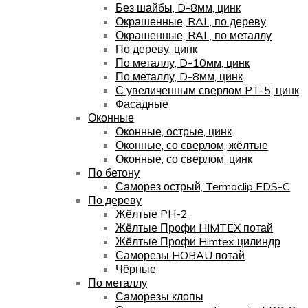
Без шайбы, D-8мм, цинк
Окрашенные, RAL, по дереву
Окрашенные, RAL, по металлу
По дереву, цинк
По металлу, D-10мм, цинк
По металлу, D-8мм, цинк
С увеличенным сверлом PT-5, цинк
Фасадные
Оконные
Оконные, острые, цинк
Оконные, со сверлом, жёлтые
Оконные, со сверлом, цинк
По бетону
Саморез острый, Termoclip EDS-C
По дереву
Жёлтые PH-2
Жёлтые Профи HIMTEX потай
Жёлтые Профи Himtex цилиндр
Саморезы HOBAU потай
Чёрные
По металлу
Саморезы клопы