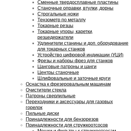
Сменные твердосплавные пластины
Станочные оправки, втулки, дорны
Строгальные ножи
Тензометр по металлу
Токарные резцы
Токарные упоры, каретки,
резцедержатели
Удлинители станины и доп. оборудование
для токарных станков
Устройство цифровой индикации (УЦИ)
Фрезы и наборы фрез для станков
Цанговые патроны и цанги
Центры станочные
Шлифовальные и заточные круги
Оснастка к фрезеровальным машинам
Очистители стекла
Патроны сверлильные
Переходники и аксессуары для газовых
горелок
Пильные диски
Принадлежности для бензорезов
Принадлежности для стружкоотсосов
Мешки и фильтры к стружкоотсосам