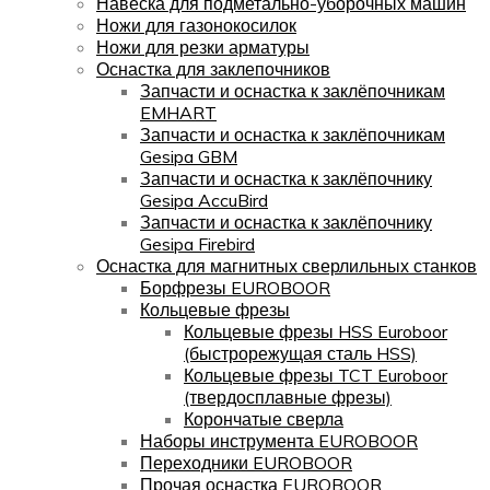
Навеска для подметально-уборочных машин
Ножи для газонокосилок
Ножи для резки арматуры
Оснастка для заклепочников
Запчасти и оснастка к заклёпочникам
EMHART
Запчасти и оснастка к заклёпочникам
Gesipa GBM
Запчасти и оснастка к заклёпочнику
Gesipa AccuBird
Запчасти и оснастка к заклёпочнику
Gesipa Firebird
Оснастка для магнитных сверлильных станков
Борфрезы EUROBOOR
Кольцевые фрезы
Кольцевые фрезы HSS Euroboor
(быстрорежущая сталь HSS)
Кольцевые фрезы TCT Euroboor
(твердосплавные фрезы)
Корончатые сверла
Наборы инструмента EUROBOOR
Переходники EUROBOOR
Прочая оснастка EUROBOOR