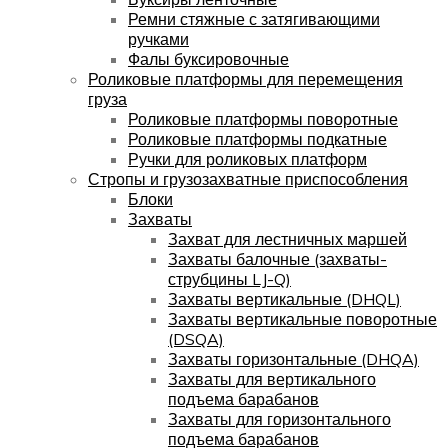
Ремни стяжные с затягивающими
ручками
Фалы буксировочные
Роликовые платформы для перемещения
груза
Роликовые платформы поворотные
Роликовые платформы подкатные
Ручки для роликовых платформ
Стропы и грузозахватные приспособления
Блоки
Захваты
Захват для лестничных маршей
Захваты балочные (захваты-
струбцины LJ-Q)
Захваты вертикальные (DHQL)
Захваты вертикальные поворотные
(DSQA)
Захваты горизонтальные (DHQA)
Захваты для вертикального
подъема барабанов
Захваты для горизонтального
подъема барабанов