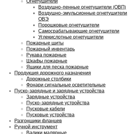
Огнетушители
Воздушно-пенные огнетушители (ОВП)
Воздушно-эмульсионные огнетушители
ОВЭ
Порошковые огнетушители
Самосрабатывающие огнетушители
Углекислотные огнетушители
Пожарные щиты
Пожарный инвентарь
Рукава пожарные
Шкафы пожарные
Ящики для песка пожарные
Продукция дорожного назначения
Дорожные столбики
Фонари сигнальные осветительные
Пуско-зарядные и зарядные устройства
Зарядные устройства
Пуско-зарядные устройства
Пусковые кабели
Пусковые устройства
Разгонщики фланцев
Ручной инструмент
Валики малярные