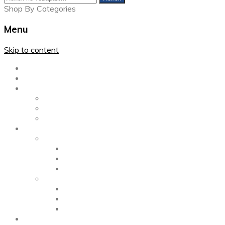
Shop By Categories
Menu
Skip to content
Главная
Каталог
Блог
Left Sidebar
Right Sidebar
Full Width
Media
Gallery
2 Columns
3 Columns
4 Columns
Portfolio
2 Columns
3 Columns
4 Columns
ShortCode