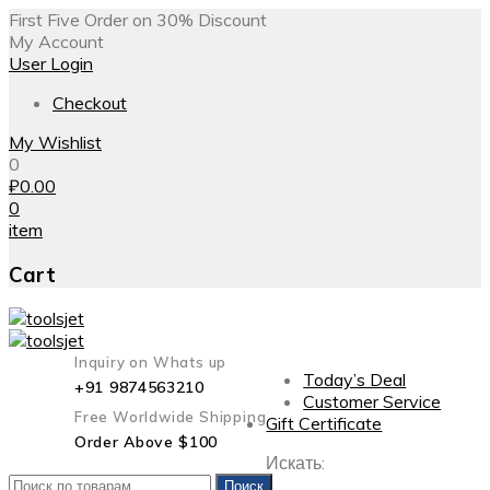
First Five Order on 30% Discount
My Account
User Login
Checkout
My Wishlist
0
₽
0.00
0
item
Cart
Inquiry on Whats up
Today’s Deal
+91 9874563210
Customer Service
Free Worldwide Shipping
Gift Certificate
Order Above $100
Искать:
Поиск