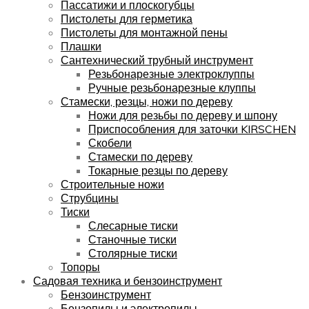
Пассатижи и плоскогубцы
Пистолеты для герметика
Пистолеты для монтажной пены
Плашки
Сантехнический трубный инструмент
Резьбонарезные электроклуппы
Ручные резьбонарезные клуппы
Стамески, резцы, ножи по дереву
Ножи для резьбы по дереву и шпону
Приспособления для заточки KIRSCHEN
Скобели
Стамески по дереву
Токарные резцы по дереву
Строительные ножи
Струбцины
Тиски
Слесарные тиски
Станочные тиски
Столярные тиски
Топоры
Садовая техника и бензоинструмент
Бензоинструмент
Бензопилы и электропилы