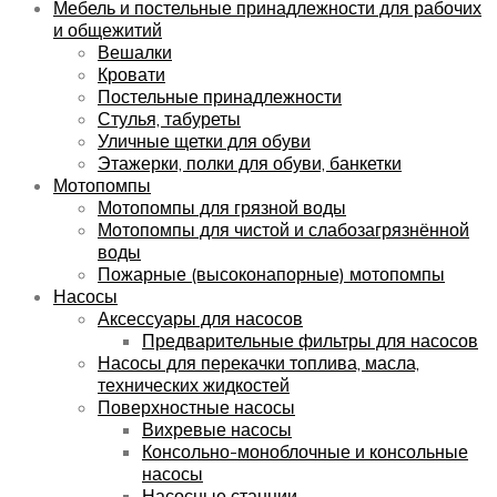
Мебель и постельные принадлежности для рабочих
и общежитий
Вешалки
Кровати
Постельные принадлежности
Стулья, табуреты
Уличные щетки для обуви
Этажерки, полки для обуви, банкетки
Мотопомпы
Мотопомпы для грязной воды
Мотопомпы для чистой и слабозагрязнённой
воды
Пожарные (высоконапорные) мотопомпы
Насосы
Аксессуары для насосов
Предварительные фильтры для насосов
Насосы для перекачки топлива, масла,
технических жидкостей
Поверхностные насосы
Вихревые насосы
Консольно-моноблочные и консольные
насосы
Насосные станции