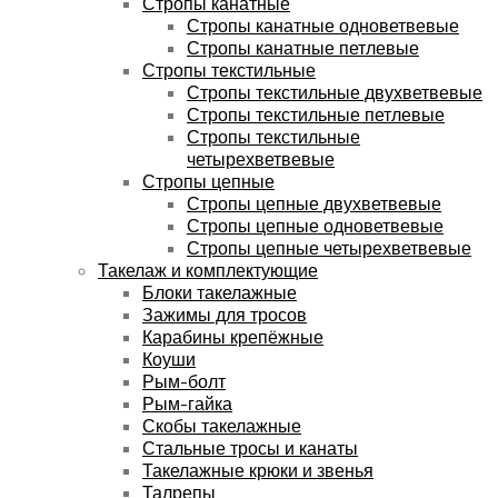
Стропы канатные
Стропы канатные одноветвевые
Стропы канатные петлевые
Стропы текстильные
Стропы текстильные двухветвевые
Стропы текстильные петлевые
Стропы текстильные
четырехветвевые
Стропы цепные
Стропы цепные двухветвевые
Стропы цепные одноветвевые
Стропы цепные четырехветвевые
Такелаж и комплектующие
Блоки такелажные
Зажимы для тросов
Карабины крепёжные
Коуши
Рым-болт
Рым-гайка
Скобы такелажные
Стальные тросы и канаты
Такелажные крюки и звенья
Талрепы