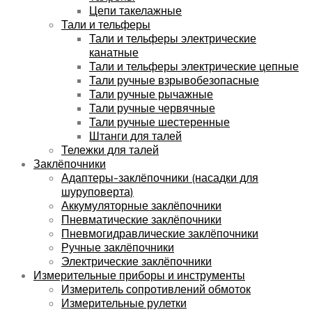
Цепи такелажные
Тали и тельферы
Тали и тельферы электрические
канатные
Тали и тельферы электрические цепные
Тали ручные взрывобезопасные
Тали ручные рычажные
Тали ручные червячные
Тали ручные шестеренные
Штанги для талей
Тележки для талей
Заклёпочники
Адаптеры-заклёпочники (насадки для
шуруповерта)
Аккумуляторные заклёпочники
Пневматические заклёпочники
Пневмогидравлические заклёпочники
Ручные заклёпочники
Электрические заклёпочники
Измерительные приборы и инструменты
Измеритель сопротивлений обмоток
Измерительные рулетки