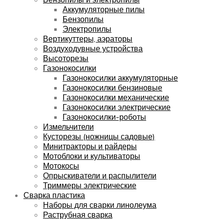
Аккумуляторные пилы
Бензопилы
Электропилы
Вертикуттеры, аэраторы
Воздуходувные устройства
Высоторезы
Газонокосилки
Газонокосилки аккумуляторные
Газонокосилки бензиновые
Газонокосилки механические
Газонокосилки электрические
Газонокосилки-роботы
Измельчители
Кусторезы (ножницы садовые)
Минитракторы и райдеры
Мотоблоки и культиваторы
Мотокосы
Опрыскиватели и распылители
Триммеры электрические
Сварка пластика
Наборы для сварки линолеума
Раструбная сварка