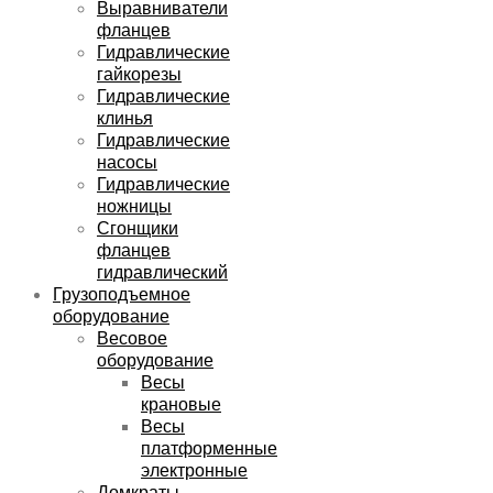
Выравниватели
фланцев
Гидравлические
гайкорезы
Гидравлические
клинья
Гидравлические
насосы
Гидравлические
ножницы
Сгонщики
фланцев
гидравлический
Грузоподъемное
оборудование
Весовое
оборудование
Весы
крановые
Весы
платформенные
электронные
Домкраты