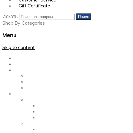
Gift Certificate
Искать:
Поиск
Shop By Categories
Menu
Skip to content
Главная
Каталог
Блог
Left Sidebar
Right Sidebar
Full Width
Media
Gallery
2 Columns
3 Columns
4 Columns
Portfolio
2 Columns