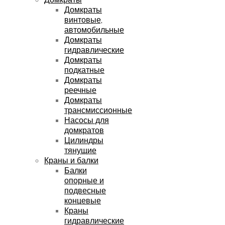
Домкраты
винтовые,
автомобильные
Домкраты
гидравлические
Домкраты
подкатные
Домкраты
реечные
Домкраты
трансмиссионные
Насосы для
домкратов
Цилиндры
тянущие
Краны и балки
Балки
опорные и
подвесные
концевые
Краны
гидравлические