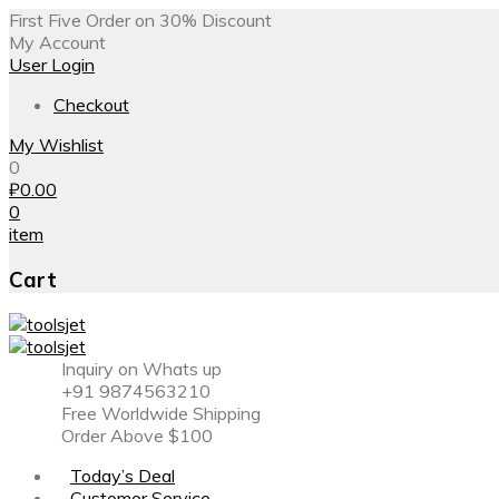
First Five Order on 30% Discount
My Account
User Login
Checkout
My Wishlist
0
₽
0.00
0
item
Cart
Inquiry on Whats up
+91 9874563210
Free Worldwide Shipping
Order Above $100
Today’s Deal
Customer Service