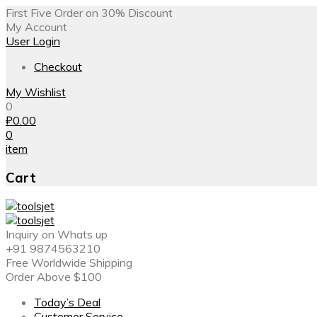
First Five Order on 30% Discount
My Account
User Login
Checkout
My Wishlist
0
₽
0.00
0
item
Cart
Inquiry on Whats up
+91 9874563210
Free Worldwide Shipping
Order Above $100
Today’s Deal
Customer Service