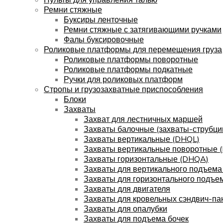
Ремни стяжные
Буксиры ленточные
Ремни стяжные с затягивающими ручками
Фалы буксировочные
Роликовые платформы для перемещения груза
Роликовые платформы поворотные
Роликовые платформы подкатные
Ручки для роликовых платформ
Стропы и грузозахватные приспособления
Блоки
Захваты
Захват для лестничных маршей
Захваты балочные (захваты-струбци
Захваты вертикальные (DHQL)
Захваты вертикальные поворотные 
Захваты горизонтальные (DHQA)
Захваты для вертикального подъема
Захваты для горизонтального подъе
Захваты для двигателя
Захваты для кровельных сэндвич-па
Захваты для опалубки
Захваты для подъема бочек