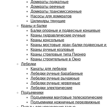
Домкраты подкатные
Домкраты реечные
Домкраты трансмиссионные
Насосы для домкратов
Цилиндры тянущие
Краны и балки
Балки опорные и подвесные концевые
Краны гидравлические ручные
Краны консольные
Краны мостовые, кран-балки подвесные и
Краны ручные козловые
Краны стреловые типа Пионер
Краны строительные в Окно
Лебедки
Канаты для лебедок
Лебедки ручные барабанные
Лебедки ручные рычажные
Лебедки ручные червячные
Лебедки электрические
Подъемники
Подъемники мачтовые телескопические
Подъемники ножничные передвижные
Пульты для управления талью