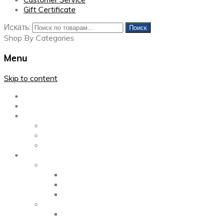
Gift Certificate
Искать:
Поиск
Shop By Categories
Menu
Skip to content
Главная
Каталог
Блог
Left Sidebar
Right Sidebar
Full Width
Media
Gallery
2 Columns
3 Columns
4 Columns
Portfolio
2 Columns