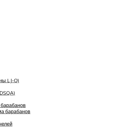
ны LJ-Q)
(DSQA)
 барабанов
ма барабанов
нелей