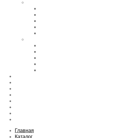
Shortcode Pages
Accordions & Toggles
Buttons
Divider
Progress Bar & Pie Chart
Lists
Shortcode Pages
Services
Tabs
Map & Contact
Message Boxes
Pricing table
Features
Top rated product
Product Category
FAQs Page
Typography
Sitemap
Contact Us
About Us
Главная
Каталог