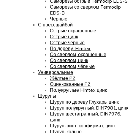
Саморезы острые Termoclip EDS-S
Саморезы со сверлом Termoclip
EDS-B
Чёрные
С прессшайбой
Острые окрашенные
Острые цинк
Острые чёрные
По дереву, Himtex
Со сверлом, окрашенные
Со сверлом, цинк
Со сверлом, чёрные
Универсальные
Жёлтые PZ
Оцинкованные PZ
Полукруглые Himtex цинк
Шурупы
Шуруп по дереву Глухарь, цинк
Шуруп полукруглый, DIN7981, цинк
Шуруп шестагранный, DIN7976,
цинк
Шуруп-винт, конфирмат, цинк
Шуруп-кольцо