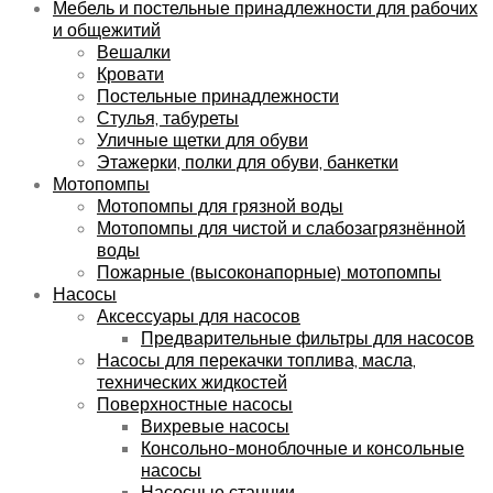
Мебель и постельные принадлежности для рабочих
и общежитий
Вешалки
Кровати
Постельные принадлежности
Стулья, табуреты
Уличные щетки для обуви
Этажерки, полки для обуви, банкетки
Мотопомпы
Мотопомпы для грязной воды
Мотопомпы для чистой и слабозагрязнённой
воды
Пожарные (высоконапорные) мотопомпы
Насосы
Аксессуары для насосов
Предварительные фильтры для насосов
Насосы для перекачки топлива, масла,
технических жидкостей
Поверхностные насосы
Вихревые насосы
Консольно-моноблочные и консольные
насосы
Насосные станции