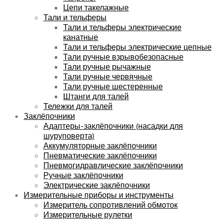
Цепи такелажные
Тали и тельферы
Тали и тельферы электрические
канатные
Тали и тельферы электрические цепные
Тали ручные взрывобезопасные
Тали ручные рычажные
Тали ручные червячные
Тали ручные шестеренные
Штанги для талей
Тележки для талей
Заклёпочники
Адаптеры-заклёпочники (насадки для
шуруповерта)
Аккумуляторные заклёпочники
Пневматические заклёпочники
Пневмогидравлические заклёпочники
Ручные заклёпочники
Электрические заклёпочники
Измерительные приборы и инструменты
Измеритель сопротивлений обмоток
Измерительные рулетки