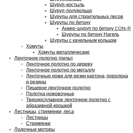
Шуруп-костыль
Шуруп-полукольцо
Шурупы для строительных лесов
Шурупы по бетону
Анкер-шуруп по бетону CON-R
Шурупы по бетону Нагель
Шурупы с качельным кольцом
Хомуты
Хомуты металлические
Ленточное полотно (пилы)
Ленточное полотно по дереву
Ленточное полотно по металлу
Ленточные ножи для резки картона, поролона
и резины
Пищевое ленточное полотно
Полотна ножовочные
Твердосплавное ленточное полотно с
абразивной крошкой
Лестницы, стремянки, леса
Лестницы
Стремянки
Лодочные моторы