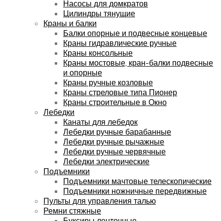
Насосы для домкратов
Цилиндры тянущие
Краны и балки
Балки опорные и подвесные концевые
Краны гидравлические ручные
Краны консольные
Краны мостовые, кран-балки подвесные
и опорные
Краны ручные козловые
Краны стреловые типа Пионер
Краны строительные в Окно
Лебедки
Канаты для лебедок
Лебедки ручные барабанные
Лебедки ручные рычажные
Лебедки ручные червячные
Лебедки электрические
Подъемники
Подъемники мачтовые телескопические
Подъемники ножничные передвижные
Пульты для управления талью
Ремни стяжные
Буксиры ленточные