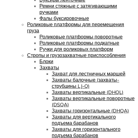
Ремни стяжные с затягивающими
ручками
Фалы буксировочные
Роликовые платформы для перемещения
груза
Роликовые платформы поворотные
Роликовые платформы подкатные
Ручки для роликовых платформ
Стропы и грузозахватные приспособления
Блоки
Захваты
Захват для лестничных маршей
Захваты балочные (захваты-
струбцины LJ-Q)
Захваты вертикальные (DHQL)
Захваты вертикальные поворотные
(DSQA)
Захваты горизонтальные (DHQA)
Захваты для вертикального
подъема барабанов
Захваты для горизонтального
подъема барабанов