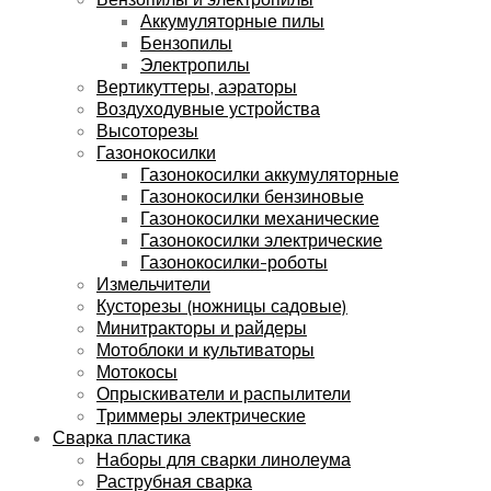
Аккумуляторные пилы
Бензопилы
Электропилы
Вертикуттеры, аэраторы
Воздуходувные устройства
Высоторезы
Газонокосилки
Газонокосилки аккумуляторные
Газонокосилки бензиновые
Газонокосилки механические
Газонокосилки электрические
Газонокосилки-роботы
Измельчители
Кусторезы (ножницы садовые)
Минитракторы и райдеры
Мотоблоки и культиваторы
Мотокосы
Опрыскиватели и распылители
Триммеры электрические
Сварка пластика
Наборы для сварки линолеума
Раструбная сварка