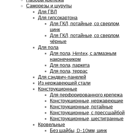
Саморезы и шурупы
Для ГВЛ
Для гипсокартона
Для ГКЛ, потайные, со сверлом,
цинк
Для ГКЛ, потайные, со сверлом,
чёрные
Для пола
Для пола, Himtex, с алмазным
наконечником
Для пола, паркета
Для пола, террас
Для сэндвич-панелей
Из нержавеющей стали
Конструкционные
Для перфорированного крепежа
Конструкционные, нержавеющие
Конструкционные, потайные
Конструкционные, с прессшайбой
Конструкционные, шестигранные
Кровельные
Без шайбы, D-10мм, цинк