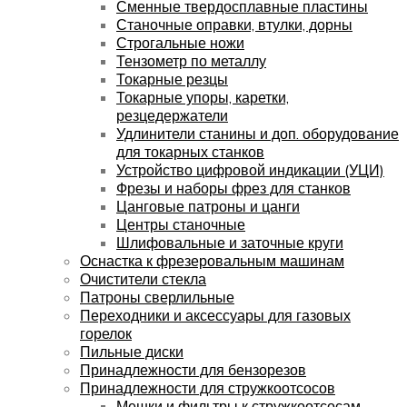
Сменные твердосплавные пластины
Станочные оправки, втулки, дорны
Строгальные ножи
Тензометр по металлу
Токарные резцы
Токарные упоры, каретки,
резцедержатели
Удлинители станины и доп. оборудование
для токарных станков
Устройство цифровой индикации (УЦИ)
Фрезы и наборы фрез для станков
Цанговые патроны и цанги
Центры станочные
Шлифовальные и заточные круги
Оснастка к фрезеровальным машинам
Очистители стекла
Патроны сверлильные
Переходники и аксессуары для газовых
горелок
Пильные диски
Принадлежности для бензорезов
Принадлежности для стружкоотсосов
Мешки и фильтры к стружкоотсосам