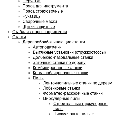
Перчатки
Пояса для инструмента
Пояса страховочные
Рукавицы
Сварочные маски
Щитки защитные
Стабилизаторы напряжения
Станки
Деревообрабатывающие станки
Автоподатчики
Вытяжные установки (стружкоотсосы)
Долбежно-пазовальные станки
Заточные станки по дереву
Комбинированные станки
Кромкооблицовочные станки
Пилы
Ленточнопильные станки по дереву
Лобзиковые станки
Форматно-раскроечные станки
Циркулярные пилы
Строительные циркулярные
пилы
Циркулярные пилы с