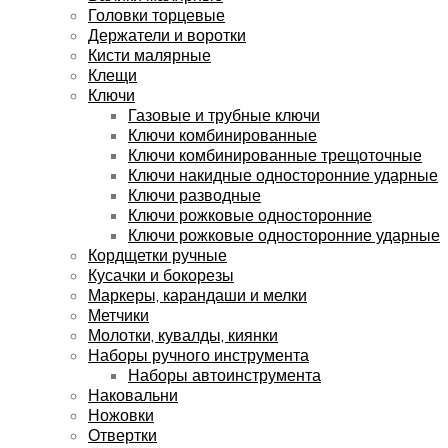
Головки торцевые
Держатели и воротки
Кисти малярные
Клещи
Ключи
Газовые и трубные ключи
Ключи комбинированные
Ключи комбинированные трещоточные
Ключи накидные односторонние ударные
Ключи разводные
Ключи рожковые односторонние
Ключи рожковые односторонние ударные
Кордщетки ручные
Кусачки и бокорезы
Маркеры, карандаши и мелки
Метчики
Молотки, кувалды, киянки
Наборы ручного инструмента
Наборы автоинструмента
Наковальни
Ножовки
Отвертки