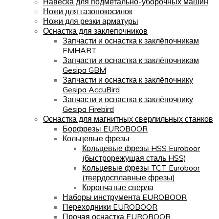
Навеска для подметально-уборочных машин
Ножи для газонокосилок
Ножи для резки арматуры
Оснастка для заклепочников
Запчасти и оснастка к заклёпочникам
EMHART
Запчасти и оснастка к заклёпочникам
Gesipa GBM
Запчасти и оснастка к заклёпочнику
Gesipa AccuBird
Запчасти и оснастка к заклёпочнику
Gesipa Firebird
Оснастка для магнитных сверлильных станков
Борфрезы EUROBOOR
Кольцевые фрезы
Кольцевые фрезы HSS Euroboor
(быстрорежущая сталь HSS)
Кольцевые фрезы TCT Euroboor
(твердосплавные фрезы)
Корончатые сверла
Наборы инструмента EUROBOOR
Переходники EUROBOOR
Прочая оснастка EUROBOOR