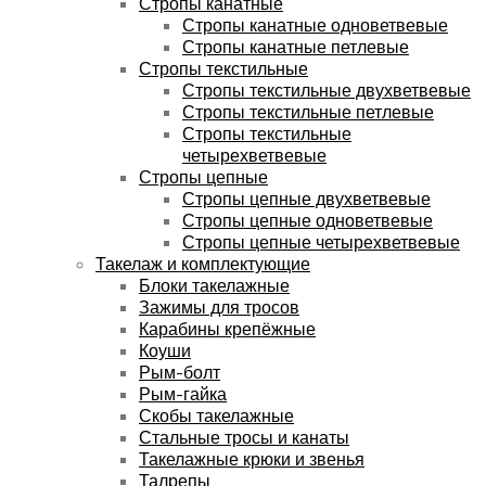
Стропы канатные
Стропы канатные одноветвевые
Стропы канатные петлевые
Стропы текстильные
Стропы текстильные двухветвевые
Стропы текстильные петлевые
Стропы текстильные
четырехветвевые
Стропы цепные
Стропы цепные двухветвевые
Стропы цепные одноветвевые
Стропы цепные четырехветвевые
Такелаж и комплектующие
Блоки такелажные
Зажимы для тросов
Карабины крепёжные
Коуши
Рым-болт
Рым-гайка
Скобы такелажные
Стальные тросы и канаты
Такелажные крюки и звенья
Талрепы