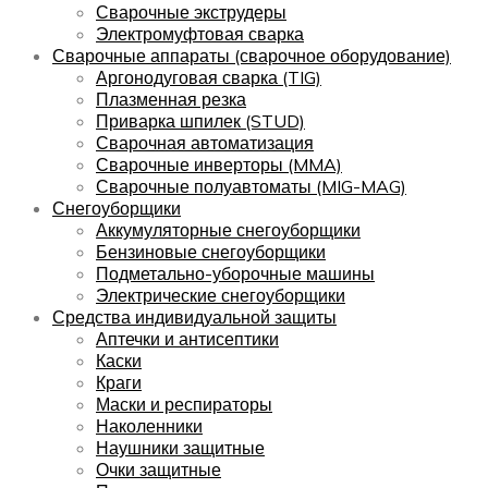
Сварочные экструдеры
Электромуфтовая сварка
Сварочные аппараты (сварочное оборудование)
Аргонодуговая сварка (TIG)
Плазменная резка
Приварка шпилек (STUD)
Сварочная автоматизация
Сварочные инверторы (MMA)
Сварочные полуавтоматы (MIG-MAG)
Снегоуборщики
Аккумуляторные снегоуборщики
Бензиновые снегоуборщики
Подметально-уборочные машины
Электрические снегоуборщики
Средства индивидуальной защиты
Аптечки и антисептики
Каски
Краги
Маски и респираторы
Наколенники
Наушники защитные
Очки защитные