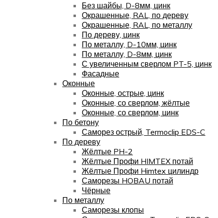
Без шайбы, D-8мм, цинк
Окрашенные, RAL, по дереву
Окрашенные, RAL, по металлу
По дереву, цинк
По металлу, D-10мм, цинк
По металлу, D-8мм, цинк
С увеличенным сверлом PT-5, цинк
Фасадные
Оконные
Оконные, острые, цинк
Оконные, со сверлом, жёлтые
Оконные, со сверлом, цинк
По бетону
Саморез острый, Termoclip EDS-C
По дереву
Жёлтые PH-2
Жёлтые Профи HIMTEX потай
Жёлтые Профи Himtex цилиндр
Саморезы HOBAU потай
Чёрные
По металлу
Саморезы клопы