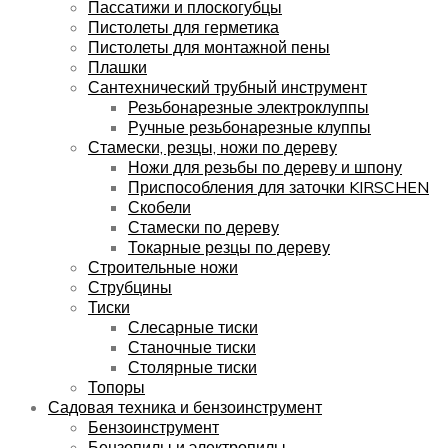
Пассатижи и плоскогубцы
Пистолеты для герметика
Пистолеты для монтажной пены
Плашки
Сантехнический трубный инструмент
Резьбонарезные электроклуппы
Ручные резьбонарезные клуппы
Стамески, резцы, ножи по дереву
Ножи для резьбы по дереву и шпону
Приспособления для заточки KIRSCHEN
Скобели
Стамески по дереву
Токарные резцы по дереву
Строительные ножи
Струбцины
Тиски
Слесарные тиски
Станочные тиски
Столярные тиски
Топоры
Садовая техника и бензоинструмент
Бензоинструмент
Бензопилы и электропилы