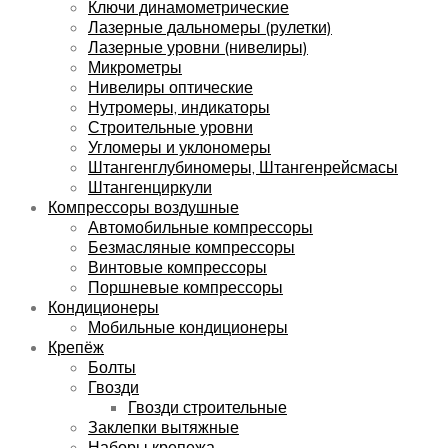
Ключи динамометрические
Лазерные дальномеры (рулетки)
Лазерные уровни (нивелиры)
Микрометры
Нивелиры оптические
Нутромеры, индикаторы
Строительные уровни
Угломеры и уклономеры
Штангенглубиномеры, Штангенрейсмасы
Штангенциркули
Компрессоры воздушные
Автомобильные компрессоры
Безмасляные компрессоры
Винтовые компрессоры
Поршневые компрессоры
Кондиционеры
Мобильные кондиционеры
Крепёж
Болты
Гвозди
Гвозди строительные
Заклепки вытяжные
Наборы крепежа