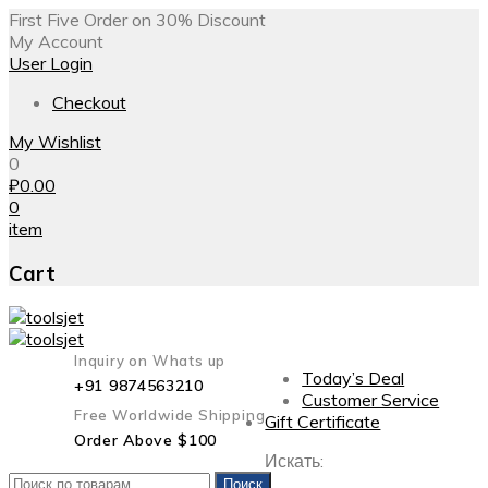
First Five Order on 30% Discount
My Account
User Login
Checkout
My Wishlist
0
₽
0.00
0
item
Cart
Inquiry on Whats up
Today’s Deal
+91 9874563210
Customer Service
Free Worldwide Shipping
Gift Certificate
Order Above $100
Искать:
Поиск