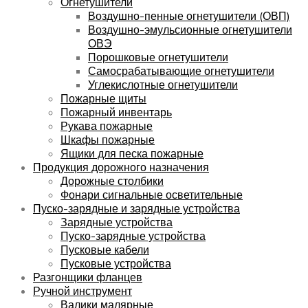
Огнетушители
Воздушно-пенные огнетушители (ОВП)
Воздушно-эмульсионные огнетушители
ОВЭ
Порошковые огнетушители
Самосрабатывающие огнетушители
Углекислотные огнетушители
Пожарные щиты
Пожарный инвентарь
Рукава пожарные
Шкафы пожарные
Ящики для песка пожарные
Продукция дорожного назначения
Дорожные столбики
Фонари сигнальные осветительные
Пуско-зарядные и зарядные устройства
Зарядные устройства
Пуско-зарядные устройства
Пусковые кабели
Пусковые устройства
Разгонщики фланцев
Ручной инструмент
Валики малярные