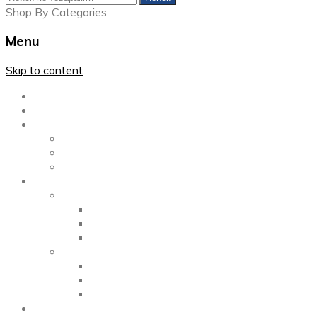
Shop By Categories
Menu
Skip to content
Главная
Каталог
Блог
Left Sidebar
Right Sidebar
Full Width
Media
Gallery
2 Columns
3 Columns
4 Columns
Portfolio
2 Columns
3 Columns
4 Columns
ShortCode