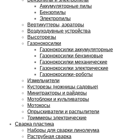
Аккумуляторные пилы
Бензопилы
Электропилы
Вертикуттеры, аэраторы
Воздуходувные устройства
Высоторезы
Газонокосилки
Газонокосилки аккумуляторные
Газонокосилки бензиновые
Газонокосилки механические
Газонокосилки электрические
Газонокосилки-роботы
Измельчители
Кусторезы (ножницы садовые)
Минитракторы и райдеры
Мотоблоки и культиваторы
Мотокосы
Опрыскиватели и распылители
Триммеры электрические
Сварка пластика
Наборы для сварки линолеума
Раструбная сварка