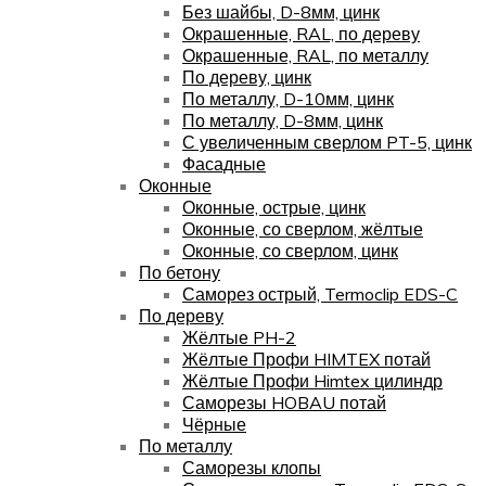
Без шайбы, D-8мм, цинк
Окрашенные, RAL, по дереву
Окрашенные, RAL, по металлу
По дереву, цинк
По металлу, D-10мм, цинк
По металлу, D-8мм, цинк
С увеличенным сверлом PT-5, цинк
Фасадные
Оконные
Оконные, острые, цинк
Оконные, со сверлом, жёлтые
Оконные, со сверлом, цинк
По бетону
Саморез острый, Termoclip EDS-C
По дереву
Жёлтые PH-2
Жёлтые Профи HIMTEX потай
Жёлтые Профи Himtex цилиндр
Саморезы HOBAU потай
Чёрные
По металлу
Саморезы клопы