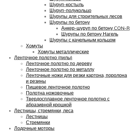
Шуруп-костыль
Шуруп-полукольцо
Шурупы для строительных лесов
Шурупы по бетону
Анкер-шуруп по бетону CON-R
Шурупы по бетону Нагель
Шурупы с качельным кольцом
Хомуты
Хомуты металлические
Ленточное полотно (пилы)
Ленточное полотно по дереву
Ленточное полотно по металлу
Ленточные ножи для резки картона, поролона
и резины
Пищевое ленточное полотно
Полотна ножовочные
Твердосплавное ленточное полотно с
абразивной крошкой
Лестницы, стремянки, леса
Лестницы
Стремянки
Лодочные моторы