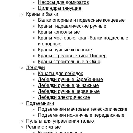
Насосы для домкратов
Цилиндры тянущие
Краны и балки
Балки опорные и подвесные концевые
Краны гидравлические ручные
Краны консольные
Краны мостовые, кран-балки подвесные
и опорные
Краны ручные козловые
Краны стреловые типа Пионер
Краны строительные в Окно
Лебедки
Канаты для лебедок
Лебедки ручные барабанные
Лебедки ручные рычажные
Лебедки ручные червячные
Лебедки электрические
Подъемники
Подъемники мачтовые телескопические
Подъемники ножничные передвижные
Пульты для управления талью
Ремни стяжные
Буксиры ленточные