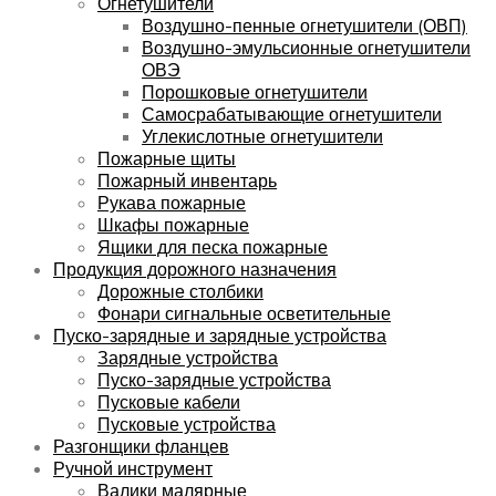
Огнетушители
Воздушно-пенные огнетушители (ОВП)
Воздушно-эмульсионные огнетушители
ОВЭ
Порошковые огнетушители
Самосрабатывающие огнетушители
Углекислотные огнетушители
Пожарные щиты
Пожарный инвентарь
Рукава пожарные
Шкафы пожарные
Ящики для песка пожарные
Продукция дорожного назначения
Дорожные столбики
Фонари сигнальные осветительные
Пуско-зарядные и зарядные устройства
Зарядные устройства
Пуско-зарядные устройства
Пусковые кабели
Пусковые устройства
Разгонщики фланцев
Ручной инструмент
Валики малярные