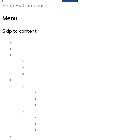
Shop By Categories
Menu
Skip to content
Главная
Каталог
Блог
Left Sidebar
Right Sidebar
Full Width
Media
Gallery
2 Columns
3 Columns
4 Columns
Portfolio
2 Columns
3 Columns
4 Columns
ShortCode