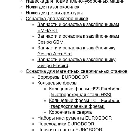
Навеска для подметально-уборочных машин
Ножи для газонокосилок
Ножи для резки арматуры
Оснастка для заклепочников
Запчасти и оснастка к заклёпочникам
EMHART
Запчасти и оснастка к заклёпочникам
Gesipa GBM
Запчасти и оснастка к заклёпочнику
Gesipa AccuBird
Запчасти и оснастка к заклёпочнику
Gesipa Firebird
Оснастка для магнитных сверлильных станков
Борфрезы EUROBOOR
Кольцевые фрезы
Кольцевые фрезы HSS Euroboor
(быстрорежущая сталь HSS)
Кольцевые фрезы TCT Euroboor
(твердосплавные фрезы)
Корончатые сверла
Наборы инструмента EUROBOOR
Переходники EUROBOOR
Прочая оснастка EUROBOOR