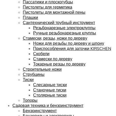
Пассатижи и плоскогубцы
Пистолеты для герметика
Пистолеты для монтажной пены
Плашки
Сантехнический трубный инструмент
Резьбонарезные электроклуппы
Ручные резьбонарезные клуппы
Стамески, резцы, ножи по дереву
Ножи для резьбы по дереву и шпону
Приспособления для заточки KIRSCHEN
Скобели
Стамески по дереву
Токарные резцы по дереву
Строительные ножи
Струбцины
Тиски
Слесарные тиски
Станочные тиски
Столярные тиски
Топоры
Садовая техника и бензоинструмент
Бензоинструмент
Бензопилы и электропилы