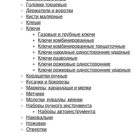
Головки торцевые
Держатели и воротки
Кисти малярные
Клещи
Ключи
Газовые и трубные ключи
Ключи комбинированные
Ключи комбинированные трещоточные
Ключи накидные односторонние ударные
Ключи разводные
Ключи рожковые односторонние
Ключи рожковые односторонние ударные
Кордщетки ручные
Кусачки и бокорезы
Маркеры, карандаши и мелки
Метчики
Молотки, кувалды, киянки
Наборы ручного инструмента
Наборы автоинструмента
Наковальни
Ножовки
Отвертки