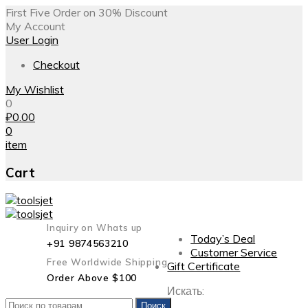
First Five Order on 30% Discount
My Account
User Login
Checkout
My Wishlist
0
₽
0.00
0
item
Cart
Inquiry on Whats up
Today’s Deal
+91 9874563210
Customer Service
Free Worldwide Shipping
Gift Certificate
Order Above $100
Искать:
Поиск