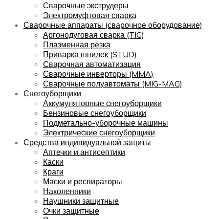
Сварочные экструдеры
Электромуфтовая сварка
Сварочные аппараты (сварочное оборудование)
Аргонодуговая сварка (TIG)
Плазменная резка
Приварка шпилек (STUD)
Сварочная автоматизация
Сварочные инверторы (MMA)
Сварочные полуавтоматы (MIG-MAG)
Снегоуборщики
Аккумуляторные снегоуборщики
Бензиновые снегоуборщики
Подметально-уборочные машины
Электрические снегоуборщики
Средства индивидуальной защиты
Аптечки и антисептики
Каски
Краги
Маски и респираторы
Наколенники
Наушники защитные
Очки защитные