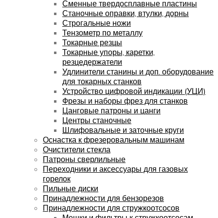
Сменные твердосплавные пластины
Станочные оправки, втулки, дорны
Строгальные ножи
Тензометр по металлу
Токарные резцы
Токарные упоры, каретки,
резцедержатели
Удлинители станины и доп. оборудование
для токарных станков
Устройство цифровой индикации (УЦИ)
Фрезы и наборы фрез для станков
Цанговые патроны и цанги
Центры станочные
Шлифовальные и заточные круги
Оснастка к фрезеровальным машинам
Очистители стекла
Патроны сверлильные
Переходники и аксессуары для газовых
горелок
Пильные диски
Принадлежности для бензорезов
Принадлежности для стружкоотсосов
Мешки и фильтры к стружкоотсосам