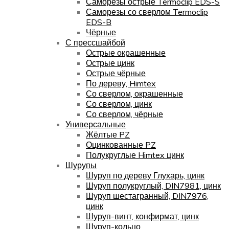
Саморезы острые Termoclip EDS-S
Саморезы со сверлом Termoclip
EDS-B
Чёрные
С прессшайбой
Острые окрашенные
Острые цинк
Острые чёрные
По дереву, Himtex
Со сверлом, окрашенные
Со сверлом, цинк
Со сверлом, чёрные
Универсальные
Жёлтые PZ
Оцинкованные PZ
Полукруглые Himtex цинк
Шурупы
Шуруп по дереву Глухарь, цинк
Шуруп полукруглый, DIN7981, цинк
Шуруп шестагранный, DIN7976,
цинк
Шуруп-винт, конфирмат, цинк
Шуруп-кольцо