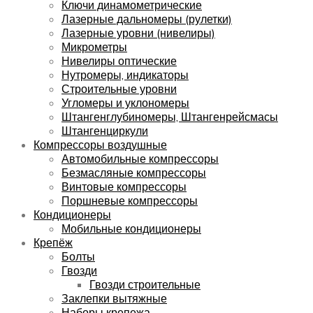
Ключи динамометрические
Лазерные дальномеры (рулетки)
Лазерные уровни (нивелиры)
Микрометры
Нивелиры оптические
Нутромеры, индикаторы
Строительные уровни
Угломеры и уклономеры
Штангенглубиномеры, Штангенрейсмасы
Штангенциркули
Компрессоры воздушные
Автомобильные компрессоры
Безмасляные компрессоры
Винтовые компрессоры
Поршневые компрессоры
Кондиционеры
Мобильные кондиционеры
Крепёж
Болты
Гвозди
Гвозди строительные
Заклепки вытяжные
Наборы крепежа