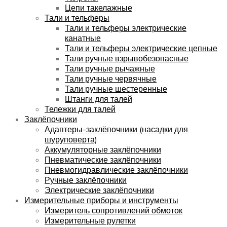
Цепи такелажные
Тали и тельферы
Тали и тельферы электрические
канатные
Тали и тельферы электрические цепные
Тали ручные взрывобезопасные
Тали ручные рычажные
Тали ручные червячные
Тали ручные шестеренные
Штанги для талей
Тележки для талей
Заклёпочники
Адаптеры-заклёпочники (насадки для
шуруповерта)
Аккумуляторные заклёпочники
Пневматические заклёпочники
Пневмогидравлические заклёпочники
Ручные заклёпочники
Электрические заклёпочники
Измерительные приборы и инструменты
Измеритель сопротивлений обмоток
Измерительные рулетки