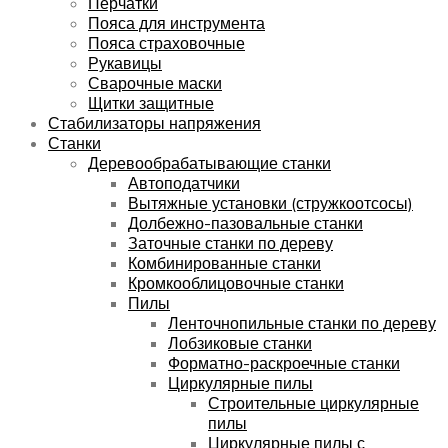
Перчатки
Пояса для инструмента
Пояса страховочные
Рукавицы
Сварочные маски
Щитки защитные
Стабилизаторы напряжения
Станки
Деревообрабатывающие станки
Автоподатчики
Вытяжные установки (стружкоотсосы)
Долбежно-пазовальные станки
Заточные станки по дереву
Комбинированные станки
Кромкооблицовочные станки
Пилы
Ленточнопильные станки по дереву
Лобзиковые станки
Форматно-раскроечные станки
Циркулярные пилы
Строительные циркулярные
пилы
Циркулярные пилы с