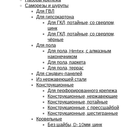
Саморезы и шурупы
Для ГВЛ
Для гипсокартона
Для ГКЛ, потайные, со сверлом,
цинк
Для ГКЛ, потайные, со сверлом,
чёрные
Для пола
Для пола, Himtex, с алмазным
наконечником
Для пола, паркета
Для пола, террас
Для сэндвич-панелей
Из нержавеющей стали
Конструкционные
Для перфорированного крепежа
Конструкционные, нержавеющие
Конструкционные, потайные
Конструкционные, с прессшайбой
Конструкционные, шестигранные
Кровельные
Без шайбы, D-10мм, цинк