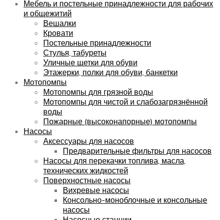
Мебель и постельные принадлежности для рабочих
и общежитий
Вешалки
Кровати
Постельные принадлежности
Стулья, табуреты
Уличные щетки для обуви
Этажерки, полки для обуви, банкетки
Мотопомпы
Мотопомпы для грязной воды
Мотопомпы для чистой и слабозагрязнённой
воды
Пожарные (высоконапорные) мотопомпы
Насосы
Аксессуары для насосов
Предварительные фильтры для насосов
Насосы для перекачки топлива, масла,
технических жидкостей
Поверхностные насосы
Вихревые насосы
Консольно-моноблочные и консольные
насосы
Насосные станции