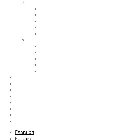
Shortcode Pages
Accordions & Toggles
Buttons
Divider
Progress Bar & Pie Chart
Lists
Shortcode Pages
Services
Tabs
Map & Contact
Message Boxes
Pricing table
Features
Top rated product
Product Category
FAQs Page
Typography
Sitemap
Contact Us
About Us
Главная
Каталог