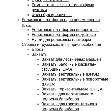
Ремни стяжные с затягивающими
ручками
Фалы буксировочные
Роликовые платформы для перемещения
груза
Роликовые платформы поворотные
Роликовые платформы подкатные
Ручки для роликовых платформ
Стропы и грузозахватные приспособления
Блоки
Захваты
Захват для лестничных маршей
Захваты балочные (захваты-
струбцины LJ-Q)
Захваты вертикальные (DHQL)
Захваты вертикальные поворотные
(DSQA)
Захваты горизонтальные (DHQA)
Захваты для вертикального
подъема барабанов
Захваты для горизонтального
подъема барабанов