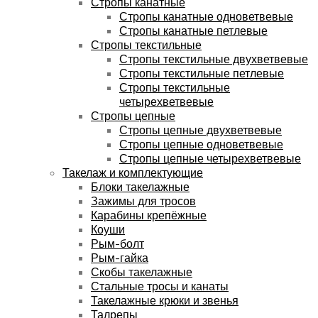
Стропы канатные
Стропы канатные одноветвевые
Стропы канатные петлевые
Стропы текстильные
Стропы текстильные двухветвевые
Стропы текстильные петлевые
Стропы текстильные
четырехветвевые
Стропы цепные
Стропы цепные двухветвевые
Стропы цепные одноветвевые
Стропы цепные четырехветвевые
Такелаж и комплектующие
Блоки такелажные
Зажимы для тросов
Карабины крепёжные
Коуши
Рым-болт
Рым-гайка
Скобы такелажные
Стальные тросы и канаты
Такелажные крюки и звенья
Талрепы